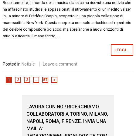
Recentemente, il mondo della musica classica ha ricevuto una notizia che
ha affascinato studiosi e appassionati: il ritrovamento di un inedito valzer
in La minore di Frédéric Chopin, scoperto in una piccola collezione di
manoscritti a New York. Questa scoperta non solo arricchisce il repertorio
del celebre compositore polacco, ma apre anche a nuovi orizzonti di
studio e ricerca. Il manoscritto,…
LEGGI...
Posted in
Notizie
Leave a comment
1
2
3
…
57
»
LAVORA CON NOI! RICERCHIAMO
COLLABORATORI A TORINO, MILANO,
NAPOLI, ROMA, FIRENZE. INVIA UNA
MAIL A:
REDAZIONE@MUSICANDOSITE.COM