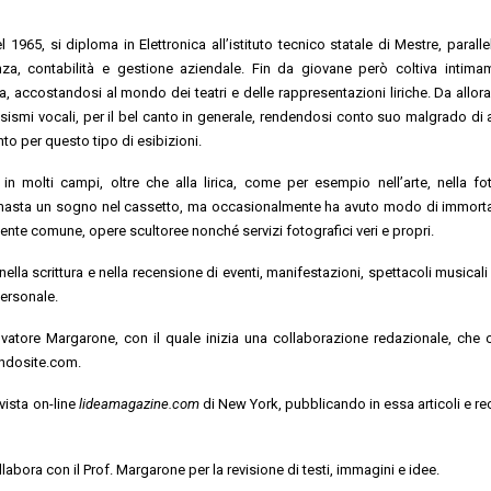
 1965, si diploma in Elettronica all’istituto tecnico statale di Mestre, parall
nza, contabilità e gestione aziendale. Fin da giovane però coltiva intima
, accostandosi al mondo dei teatri e delle rappresentazioni liriche. Da allor
uosismi vocali, per il bel canto in generale, rendendosi conto suo malgrado di 
to per questo tipo di esibizioni.
in molti campi, oltre che alla lirica, come per esempio nell’arte, nella fot
imasta un sogno nel cassetto, ma occasionalmente ha avuto modo di immorta
 gente comune, opere scultoree nonché servizi fotografici veri e propri.
 nella scrittura e nella recensione di eventi, manifestazioni, spettacoli musical
personale.
lvatore Margarone, con il quale inizia una collaborazione redazionale, che 
candosite.com.
vista on-line
lideamagazine.com
di New York, pubblicando in essa articoli e re
llabora con il Prof. Margarone per la revisione di testi, immagini e idee.