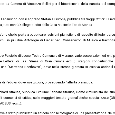
Arie da Camera di Vincenzo Bellini per il bicentenario della nascita del com
 liederistico con il soprano Stefania Pistone, pubblica tre Saggi Critici: Il Lie
na, tutti con CD allegato editi dalla Casa Musicale Eco di Monza.
e che lo porta a pubblicare revisioni pianistiche di raccolte di lieder tra cui
c… in più due Antologie di Lieder per i Conservatori di Musica e Raccolte
, Teatro Paisiello di Lecce, Teatro Comunale di Merano, varie associazioni ed enti 
e Letteral di Las Palmas di Gran Canaria ecc…; stagioni concertistiche a
er una “Maratona Beethoven”, dove nella stessa giornata si esibiva anche il
ica di Padova, dove vive tutt’ora, proseguendo l’attività pianistica.
Richard Strauss, pubblica il volume “Richard Strauss, Uomo e musicista del su
 consensi di critica, sulle maggiori testate giornalistiche specializzate (
ADEUS, ecc…).
ve è stato pubblicato un articolo con le fotografie di una presentazione del 