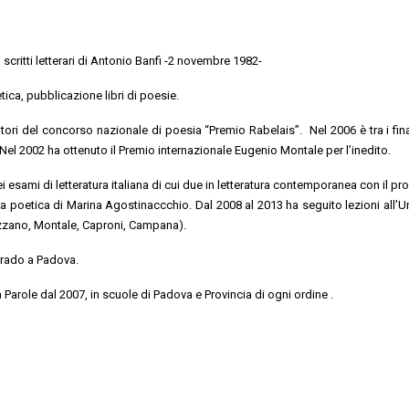
i scritti letterari di Antonio Banfi -2 novembre 1982-
tica, pubblicazione libri di poesie.
itori del concorso nazionale di poesia “Premio Rabelais”. Nel 2006 è tra i fina
Nel 2002 ha ottenuto il Premio internazionale Eugenio Montale per l’inedito.
sei esami di letteratura italiana di cui due in letteratura contemporanea con il p
ura poetica di Marina Agostinaccchio. Dal 2008 al 2013 ha seguito lezioni all’Un
ozzano, Montale, Caproni, Campana).
grado a Padova.
 Parole dal 2007, in scuole di Padova e Provincia di ogni ordine .