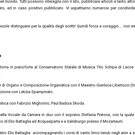
nel mondo. Tutti possono interagire con il sito, pubblicare articoli e tanto alt
utato, ed in caso positivo pubblicato. Vi aspettiamo numerosi per condivide
vuole distinguere per la qualità degli scritti! Quindi forza e coraggio…. non e
nista
loma in pianoforte al Conservatorio Statale di Musica Tito Schipa di Lecce 
.
elli di Organo e Composizione Organistica con il Maestro Gianluca Libertucci (O
izione con Letizia Spampinato.
stica con Fabrizio Migliorino, Paul Badura Skoda.
 quella Vocale da Camera in duo con il soprano Stefania Pistone, con la quale
sco di Elio Battaglia ad Acquasparta e a Salisburgo presso il Mozarteum.
tro Elio Battaglia accompagnando i corsi di canto lirico tenuti negli anni a s