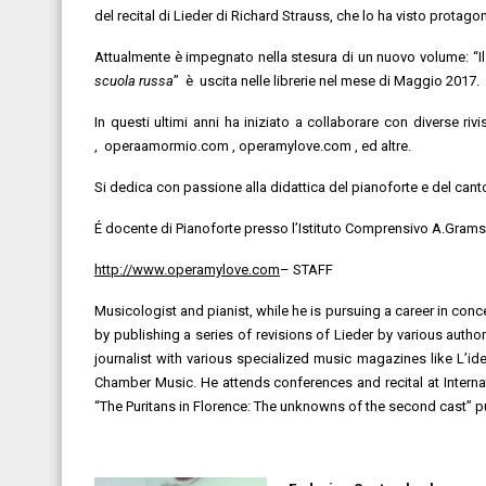
del recital di Lieder di Richard Strauss, che lo ha visto protagon
Attualmente è impegnato nella stesura di un nuovo volume: “Il 
scuola russa
” è uscita nelle librerie nel mese di Maggio 2017.
In questi ultimi anni ha iniziato a collaborare con diverse riv
, operaamormio.com , operamylove.com , ed altre.
Si dedica con passione alla didattica del pianoforte e del can
É docente di Pianoforte presso l’Istituto Comprensivo A.Gram
http://www.operamylove.com
– STAFF
Musicologist and pianist, while he is pursuing a career in co
by publishing a series of revisions of Lieder by various auth
journalist with various specialized music magazines like L’id
Chamber Music. He attends conferences and recital at Internatio
“The Puritans in Florence: The unknowns of the second cast” 