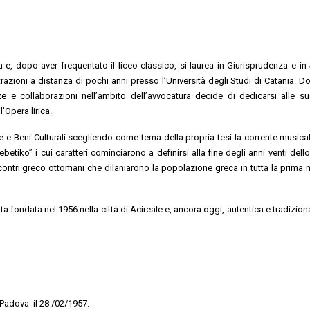
 e, dopo aver frequentato il liceo classico, si laurea in Giurisprudenza e in
azioni a distanza di pochi anni presso l’Università degli Studi di Catania. D
e e collaborazioni nell’ambito dell’avvocatura decide di dedicarsi alle s
l’Opera lirica.
Arte e Beni Culturali scegliendo come tema della propria tesi la corrente musica
etiko” i cui caratteri cominciarono a definirsi alla fine degli anni venti dell
contri greco ottomani che dilaniarono la popolazione greca in tutta la prima 
ta fondata nel 1956 nella città di Acireale e, ancora oggi, autentica e tradizio
Padova il 28 /02/1957.