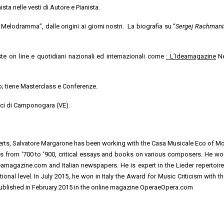
ista nelle vesti di Autore e Pianista.
Melodramma”, dalle origini ai giorni nostri. La biografia su “
Sergej Rachmanin
iste on line e quotidiani nazionali ed internazionali come
: L’Ideamagazine
Ne
to; tiene Masterclass e Conferenze.
sci di Camponogara (VE).
ncerts, Salvatore Margarone has been working with the Casa Musicale Eco of Mo
ors from ‘700 to ‘900, critical essays and books on various composers. He wo
eamagazine.com and Italian newspapers. He is expert in the Lieder repertoire
nal level. In July 2015, he won in Italy the Award for Music Criticism with the
published in February 2015 in the online magazine OperaeOpera.com