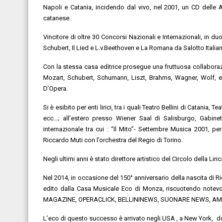
Napoli e Catania, incidendo dal vivo, nel 2001, un CD delle 
catanese.
Vincitore di oltre 30 Concorsi Nazionali e Internazionali, in duo
Schubert, Il Lied e L.v.Beethoven e La Romana da Salotto Italia
Con la stessa casa editrice prosegue una fruttuosa collaborazion
Mozart, Schubert, Schumann, Liszt, Brahms, Wagner, Wolf, ec
D’Opera.
Si è esibito per enti lirici, tra i quali Teatro Bellini di Catania
ecc…; all’estero presso Wiener Saal di Salisburgo, Gabinet
internazionale tra cui : “Il Mito”- Settembre Musica 2001, p
Riccardo Muti con l’orchestra del Regio di Torino.
Negli ultimi anni è stato direttore artistico del Circolo della Lir
Nel 2014, in occasione del 150° anniversario della nascita di 
edito dalla Casa Musicale Eco di Monza, riscuotendo notevoli
MAGAZINE, OPERACLICK, BELLININEWS, SUONARE NEWS, AM
L’eco di questo successo è arrivato negli USA , a New York, do