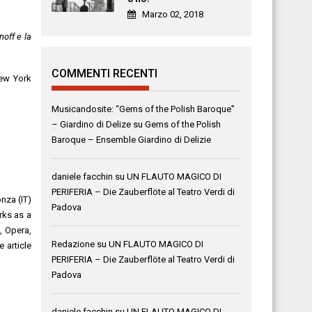
Marzo 02, 2018
off e la
COMMENTI RECENTI
w York
Musicandosite: “Gems of the Polish Baroque”
– Giardino di Delize
su
Gems of the Polish
Baroque – Ensemble Giardino di Delizie
daniele facchin
su
UN FLAUTO MAGICO DI
PERIFERIA – Die Zauberflöte al Teatro Verdi di
nza (IT)
Padova
rks as a
, Opera,
Redazione
su
UN FLAUTO MAGICO DI
 article
PERIFERIA – Die Zauberflöte al Teatro Verdi di
Padova
daniele facchin
su
UN FLAUTO MAGICO DI