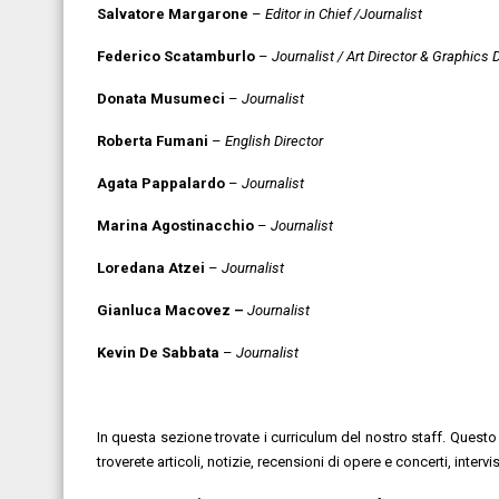
Salvatore Margarone
–
Editor in Chief /Journalist
Federico Scatamburlo
–
Journalist / Art Director & Graphics 
Donata Musumeci
–
Journalist
Roberta Fumani
–
English Director
Agata Pappalardo
–
Journalist
Marina Agostinacchio
–
Journalist
Loredana Atzei
–
Journalist
Gianluca Macovez –
Journalist
Kevin De Sabbata
–
Journalist
In questa sezione trovate i curriculum del nostro staff. Questo p
troverete articoli, notizie, recensioni di opere e concerti, intervis