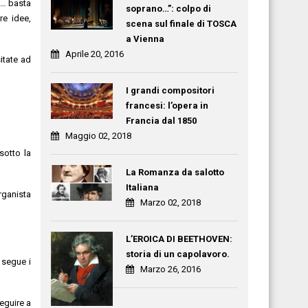
ro… basta
soprano…”: colpo di
re idee,
scena sul finale di TOSCA
a Vienna
Aprile 20, 2016
sitate ad
I grandi compositori
francesi: l’opera in
Francia dal 1850
Maggio 02, 2018
sotto la
La Romanza da salotto
Italiana
rganista
Marzo 02, 2018
L’EROICA DI BEETHOVEN:
storia di un capolavoro.
 segue i
Marzo 26, 2016
eguire a