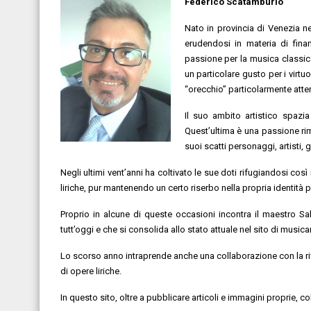
Federico Scatamburlo
Nato in provincia di Venezia nel
erudendosi in materia di fina
passione per la musica classica
un particolare gusto per i virt
“orecchio” particolarmente atten
Il suo ambito artistico spazia 
Quest’ultima è una passione r
suoi scatti personaggi, artisti,
Negli ultimi vent’anni ha coltivato le sue doti rifugiandosi così
liriche, pur mantenendo un certo riserbo nella propria identità 
Proprio in alcune di queste occasioni incontra il maestro Sa
tutt’oggi e che si consolida allo stato attuale nel sito di musi
Lo scorso anno intraprende anche una collaborazione con la ri
di opere liriche.
In questo sito, oltre a pubblicare articoli e immagini proprie, co