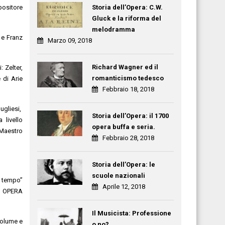
positore
Storia dell’Opera: C.W.
Gluck e la riforma del
melodramma
d e Franz
Marzo 09, 2018
Richard Wagner ed il
: Zelter,
romanticismo tedesco
 di Arie
Febbraio 18, 2018
pugliesi,
Storia dell’Opera: il 1700
 livello
opera buffa e seria.
 Maestro
Febbraio 28, 2018
Storia dell’Opera: le
scuole nazionali
o tempo”
Aprile 12, 2018
GB OPERA
Il Musicista: Professione
volume e
o no?