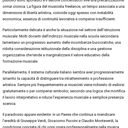
pubblici sono sporadici e il settore concertistico vive una precarizzazione
ormai cronica. La figura del musicista freelance, un tempo associata a una
dimensione di libertà artistica, coincide oggi spesso con instabilità
economica, assenza di continuità lavorativa e compensi insufficienti.
Particolarmente delicata è anche la situazione nel settore dell’istruzione
musicale. Molti docenti dell’indirizzo musicale nella scuola secondaria
lamentano un progressivo aumento delle incombenze burocratiche, una
ridotta considerazione istituzionale della disciplina e una gestione
organizzativa che tende a marginalizzare il valore educativo della
formazione musicale.
Parallelamente, il sistema culturale italiano sembra aver progressivamente
smarrito la capacità di distinguere tra intrattenimento e professione
artistica. Sempre più frequentemente ai musicisti viene richiesto di esibirsi
gratuitamente o per compensi simbolici, secondo una logica che mortifica
il lavoro interpretativo e riduce l’esperienza musicale a semplice presenza
scenica.
Il paradosso appare evidente: in un Paese che continua a rivendicare
l’eredità di Giuseppe Verdi, Gioacomo Puccini e Claudio Monteverdi, la
condizione concreta di chi oggi opera professionalmente nella musica