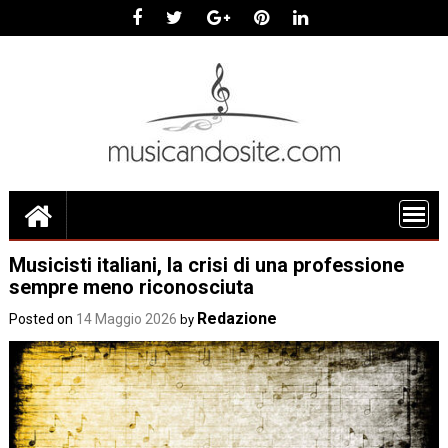
Skip
to
content
Musicisti italiani, la crisi di una professione
sempre meno riconosciuta
Redazione
Posted on
14 Maggio 2026
by