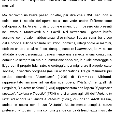
musicali.
Ma facciamo un breve passo indietro, per dire che il XVIII sec. non è
solamente il secolo dell’opera seria, ma vede anche l’affermazione
dell’opera buffa. Avevamo visto come elementi buffi fossero già presenti
nel lavoro di Monteverdi o di Cavalli. Nel Settecento il genere buffo
assume connotazioni abbastanza diversificate: l’opera seria bandisce
dalle proprie auliche vicende situazioni comiche, relegandole ai margini,
cioè tra un atto e l’altro. Ecco, dunque, nascere l’
Intermezzo
, brevi scene
affidate a due personaggi, generalmente una servetta o una contadina,
comunque sempre un ruolo di estrazione popolare, la quale amoreggia o
litiga con il proprio fidanzato, o corteggia, per migliorare il proprio stato
sociale, un vecchio borghese (mai un aristocratico). Tra gli intermezzi più
celebri ricordiamo “
Pimpinone
” (1708) di
Tommaso Albinoni
,
rappresentato insieme ad un’altra sua opera, l'”
Astarto
“, e quelli di
Pergolesi, “
La serva padrona
” (1733) rappresentata con l’opera “
Il prigionier
superbo
“, “
Livietta e Tracollo”
(1734) che si alternò agli atti dell'”
Adriano in
Siria
” ed ancora la “
Larinda e Vanesio
” (1736), di
Johann Adolf Hasse
,
andata in scena con il suo “Astarto”. Musicalmente semplici, senza
pretese di virtuosismo, ma con una grande carica di freschezza musicale