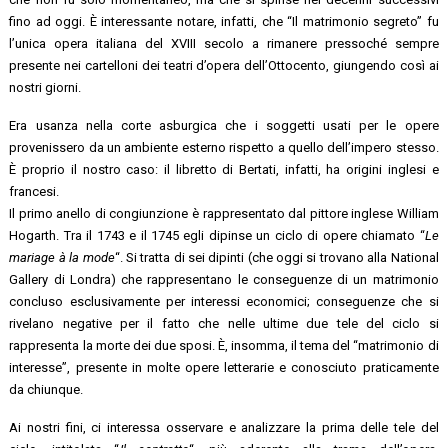
fino ad oggi. È interessante notare, infatti, che “Il matrimonio segreto” fu
l’unica opera italiana del XVIII secolo a rimanere pressoché sempre
presente nei cartelloni dei teatri d’opera dell’Ottocento, giungendo così ai
nostri giorni.
Era usanza nella corte asburgica che i soggetti usati per le opere
provenissero da un ambiente esterno rispetto a quello dell’impero stesso.
È proprio il nostro caso: il libretto di Bertati, infatti, ha origini inglesi e
francesi.
Il primo anello di congiunzione è rappresentato dal pittore inglese William
Hogarth. Tra il 1743 e il 1745 egli dipinse un ciclo di opere chiamato “
Le
mariage à la mode
“. Si tratta di sei dipinti (che oggi si trovano alla National
Gallery di Londra) che rappresentano le conseguenze di un matrimonio
concluso esclusivamente per interessi economici; conseguenze che si
rivelano negative per il fatto che nelle ultime due tele del ciclo si
rappresenta la morte dei due sposi. È, insomma, il tema del “matrimonio di
interesse”, presente in molte opere letterarie e conosciuto praticamente
da chiunque.
Ai nostri fini, ci interessa osservare e analizzare la prima delle tele del