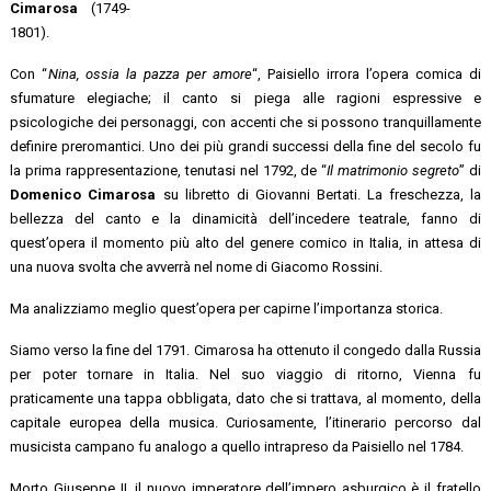
Cimarosa
(1749-
1801).
Con “
Nina, ossia la pazza per amore
“, Paisiello irrora l’opera comica di
sfumature elegiache; il canto si piega alle ragioni espressive e
psicologiche dei personaggi, con accenti che si possono tranquillamente
definire preromantici. Uno dei più grandi successi della fine del secolo fu
la prima rappresentazione, tenutasi nel 1792, de “
Il matrimonio segreto
” di
Domenico Cimarosa
su libretto di Giovanni Bertati. La freschezza, la
bellezza del canto e la dinamicità dell’incedere teatrale, fanno di
quest’opera il momento più alto del genere comico in Italia, in attesa di
una nuova svolta che avverrà nel nome di Giacomo Rossini.
Ma analizziamo meglio quest’opera per capirne l’importanza storica.
Siamo verso la fine del 1791. Cimarosa ha ottenuto il congedo dalla Russia
per poter tornare in Italia. Nel suo viaggio di ritorno, Vienna fu
praticamente una tappa obbligata, dato che si trattava, al momento, della
capitale europea della musica. Curiosamente, l’itinerario percorso dal
musicista campano fu analogo a quello intrapreso da Paisiello nel 1784.
Morto Giuseppe II, il nuovo imperatore dell’impero asburgico è il fratello