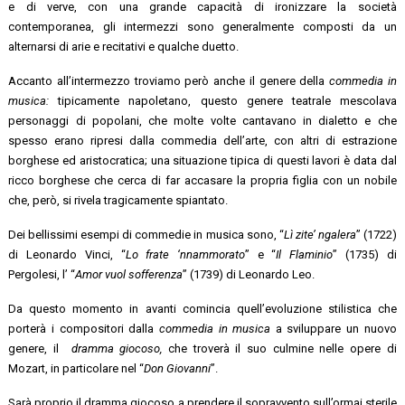
e di verve, con una grande capacità di ironizzare la società
contemporanea, gli intermezzi sono generalmente composti da un
alternarsi di arie e recitativi e qualche duetto.
Accanto all’intermezzo troviamo però anche il genere della
commedia in
musica:
tipicamente napoletano, questo genere teatrale mescolava
personaggi di popolani, che molte volte cantavano in dialetto e che
spesso erano ripresi dalla commedia dell’arte, con altri di estrazione
borghese ed aristocratica; una situazione tipica di questi lavori è data dal
ricco borghese che cerca di far accasare la propria figlia con un nobile
che, però, si rivela tragicamente spiantato.
Dei bellissimi esempi di commedie in musica sono, “
Lì zite’ ngalera
” (1722)
di Leonardo Vinci, “
Lo frate ‘nnammorato
” e “
Il Flaminio
” (1735) di
Pergolesi, l’ “
Amor vuol sofferenza
” (1739) di Leonardo Leo.
Da questo momento in avanti comincia quell’evoluzione stilistica che
porterà i compositori dalla
commedia in musica
a sviluppare un nuovo
genere, il
dramma giocoso,
che troverà il suo culmine nelle opere di
Mozart, in particolare nel “
Don Giovanni
”.
Sarà proprio il dramma giocoso a prendere il sopravvento sull’ormai sterile