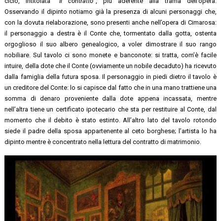
ciclo, intitolata “
Il contratto
“, più aderente alla trama dell’opera.
Osservando il dipinto notiamo già la presenza di alcuni personaggi che,
con la dovuta rielaborazione, sono presenti anche nell’opera di Cimarosa:
il personaggio a destra è il Conte che, tormentato dalla gotta, ostenta
orgoglioso il suo albero genealogico, a voler dimostrare il suo rango
nobiliare. Sul tavolo ci sono monete e banconote: si tratta, com’è facile
intuire, della dote che il Conte (ovviamente un nobile decaduto) ha ricevuto
dalla famiglia della futura sposa. Il personaggio in piedi dietro il tavolo è
un creditore del Conte: lo si capisce dal fatto che in una mano trattiene una
somma di denaro proveniente dalla dote appena incassata, mentre
nell’altra tiene un certificato ipotecario che sta per restituire al Conte, dal
momento che il debito è stato estinto. All’altro lato del tavolo rotondo
siede il padre della sposa appartenente al ceto borghese; l’artista lo ha
dipinto mentre è concentrato nella lettura del contratto di matrimonio.