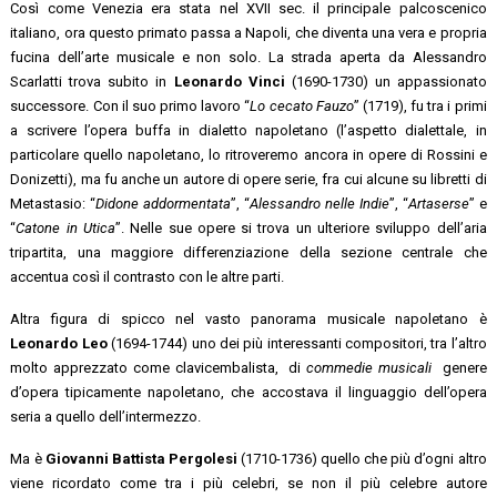
Così come Venezia era stata nel XVII sec. il principale palcoscenico
italiano, ora questo primato passa a Napoli, che diventa una vera e propria
fucina dell’arte musicale e non solo. La strada aperta da Alessandro
Scarlatti trova subito in
Leonardo Vinci
(1690-1730) un appassionato
successore. Con il suo primo lavoro “
Lo cecato Fauzo
” (1719), fu tra i primi
a scrivere l’opera buffa in dialetto napoletano (l’aspetto dialettale, in
particolare quello napoletano, lo ritroveremo ancora in opere di Rossini e
Donizetti), ma fu anche un autore di opere serie, fra cui alcune su libretti di
Metastasio: “
Didone addormentata
”, “
Alessandro nelle Indie
”, “
Artaserse
” e
“
Catone in Utica
”. Nelle sue opere si trova un ulteriore sviluppo dell’aria
tripartita, una maggiore differenziazione della sezione centrale che
accentua così il contrasto con le altre parti.
Altra figura di spicco nel vasto panorama musicale napoletano è
Leonardo Leo
(1694-1744) uno dei più interessanti compositori, tra l’altro
molto apprezzato come clavicembalista, di
commedie musicali
genere
d’opera tipicamente napoletano, che accostava il linguaggio dell’opera
seria a quello dell’intermezzo.
Ma è
Giovanni Battista Pergolesi
(1710-1736) quello che più d’ogni altro
viene ricordato come tra i più celebri, se non il più celebre autore