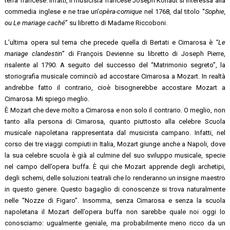
terra francese. Infatti, il musicista francese Joseph Kohaut si interessa alla
commedia inglese e ne trae un’
opèra-comique
nel 1768, dal titolo “
Sophie,
ou Le mariage caché
” su libretto di Madame Riccoboni.
L’ultima opera sul tema che precede quella di Bertati e Cimarosa è
“Le
mariage clandestin
” di François Devienne su libretto di Joseph Pierre,
risalente al 1790. A seguito del successo del “Matrimonio segreto”, la
storiografia musicale cominciò ad accostare Cimarosa a Mozart. In realtà
andrebbe fatto il contrario, cioè bisognerebbe accostare Mozart a
Cimarosa. Mi spiego meglio.
È Mozart che deve molto a Cimarosa e non solo il contrario. O meglio, non
tanto alla persona di Cimarosa, quanto piuttosto alla celebre Scuola
musicale napoletana rappresentata dal musicista campano. Infatti, nel
corso dei tre viaggi compiuti in Italia, Mozart giunge anche a Napoli, dove
la sua celebre scuola è già al culmine del suo sviluppo musicale, specie
nel campo dell’opera buffa. È qui che Mozart apprende degli archetipi,
degli schemi, delle soluzioni teatrali che lo renderanno un insigne maestro
in questo genere. Questo bagaglio di conoscenze si trova naturalmente
nelle “Nozze di Figaro”. Insomma, senza Cimarosa e senza la scuola
napoletana il Mozart dell’opera buffa non sarebbe quale noi oggi lo
conosciamo: ugualmente geniale, ma probabilmente meno ricco da un