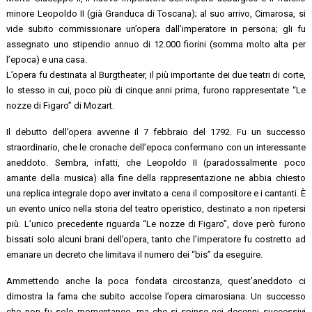
minore Leopoldo II (già Granduca di Toscana); al suo arrivo, Cimarosa, si
vide subito commissionare un’opera dall’imperatore in persona; gli fu
assegnato uno stipendio annuo di 12.000 fiorini (somma molto alta per
l’epoca) e una casa.
L’opera fu destinata al Burgtheater, il più importante dei due teatri di corte,
lo stesso in cui, poco più di cinque anni prima, furono rappresentate “Le
nozze di Figaro” di Mozart.
Il debutto dell’opera avvenne il 7 febbraio del 1792. Fu un successo
straordinario, che le cronache dell’epoca confermano con un interessante
aneddoto. Sembra, infatti, che Leopoldo II (paradossalmente poco
amante della musica) alla fine della rappresentazione ne abbia chiesto
una replica integrale dopo aver invitato a cena il compositore e i cantanti. È
un evento unico nella storia del teatro operistico, destinato a non ripetersi
più. L’unico precedente riguarda “Le nozze di Figaro”, dove però furono
bissati solo alcuni brani dell’opera, tanto che l’imperatore fu costretto ad
emanare un decreto che limitava il numero dei “bis” da eseguire.
Ammettendo anche la poca fondata circostanza, quest’aneddoto ci
dimostra la fama che subito accolse l’opera cimarosiana. Un successo
che non fu solo momentaneo, ma che si spinse nei decenni successivi