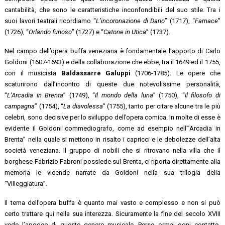
cantabilità, che sono le caratteristiche inconfondibili del suo stile. Tra i
suoi lavori teatrali ricordiamo “
L’incoronazione di Dario
” (1717), “
Farnace
”
(1726), “
Orlando furioso
” (1727) e “
Catone in Utica
” (1737).
Nel campo dell’opera buffa veneziana è fondamentale l’apporto di Carlo
Goldoni (1607-1693) e della collaborazione che ebbe, tra il 1649 ed il 1755,
con il musicista
Baldassarre Galuppi
(1706-1785). Le opere che
scaturirono dall’incontro di queste due notevolissime personalità,
“
L’Arcadia in Brenta
” (1749), “
Il mondo della luna
” (1750), “
Il filosofo di
campagna
” (1754), “
La diavolessa
” (1755), tanto per citare alcune tra le più
celebri, sono decisive per lo sviluppo dell’opera comica. In molte di esse è
evidente il Goldoni commediografo, come ad esempio nell'”Arcadia in
Brenta” nella quale si mettono in risalto i capricci e le debolezze dell’alta
società veneziana. Il gruppo di nobili che si ritrovano nella villa che il
borghese Fabrizio Fabroni possiede sul Brenta, ci riporta direttamente alla
memoria le vicende narrate da Goldoni nella sua trilogia della
“Villeggiatura”.
Il tema dell’opera buffa è quanto mai vasto e complesso e non si può
certo trattare qui nella sua interezza. Sicuramente la fine del secolo XVIII
vede l’apogeo di questo genere musicale. Perso ormai ogni contatto,