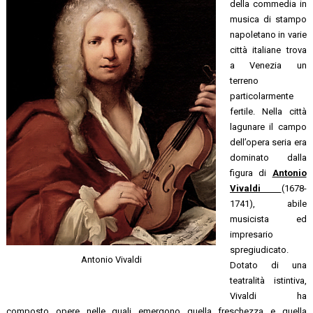
della commedia in
musica di stampo
napoletano in varie
città italiane trova
a Venezia un
terreno
particolarmente
fertile. Nella città
lagunare il campo
dell’opera seria era
dominato dalla
figura di
Antonio
Vivaldi
(1678-
1741), abile
musicista ed
impresario
spregiudicato.
Antonio Vivaldi
Dotato di una
teatralità istintiva,
Vivaldi ha
composto opere nelle quali emergono quella freschezza e quella