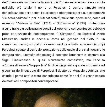
dell’opera seria napoletana. In anni in cui l’opera settecentesca era caduta
nell’oblio più totale, il nome di Pergolesi è sempre rimasto nella
considerazione dei posteri. Lo si ricorda soprattutto per il suo intermezzo
“
La serva padrona
” o per lo “
Stabat Mater
”, ma le sue opere serie, come ad
esempio “
Adriano in Siria
” (1734) o “
L’Olimpiade
” (1735) contengono
alcune tra le più belle pagine vocali dell’operismo settecentesco, sebbene
poco apprezzate dai contemporanei. “L’Olimpiade”, su libretto di Pietro
Metastasio, andata in scena a Roma nel gennaio del 1735, fu un
clamoroso fiasco; sul palco volarono verdura e frutta e un’arancia colpì
Pergolesi seduto al cembalo, postazione dalla quale allora si dirigevano le
composizioni. Il tumulto che ne seguì, costrinse l’orchestra e i cantanti alla
fuga. L’insuccesso fu quasi sicuramente orchestrato, ma l’accusa
all’opera di essere “troppo fine” la dice lunga sulla grande modernità ed
eleganza del linguaggio di Pergolesi. Il duetto tra Megacle e Aristea, che
chiude il primo atto, è stato considerato come “modello” e venne imitato
da molti altri compositori contemporanei.