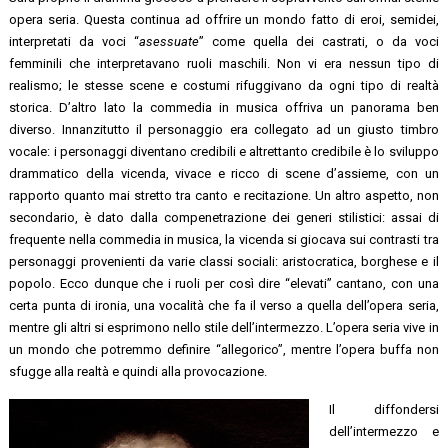
opera seria. Questa continua ad offrire un mondo fatto di eroi, semidei,
interpretati da voci “
asessuate
” come quella dei castrati, o da voci
femminili che interpretavano ruoli maschili. Non vi era nessun tipo di
realismo; le stesse scene e costumi rifuggivano da ogni tipo di realtà
storica. D’altro lato la commedia in musica offriva un panorama ben
diverso. Innanzitutto il personaggio era collegato ad un giusto timbro
vocale: i personaggi diventano credibili e altrettanto credibile è lo sviluppo
drammatico della vicenda, vivace e ricco di scene d’assieme, con un
rapporto quanto mai stretto tra canto e recitazione. Un altro aspetto, non
secondario, è dato dalla compenetrazione dei generi stilistici: assai di
frequente nella commedia in musica, la vicenda si giocava sui contrasti tra
personaggi provenienti da varie classi sociali: aristocratica, borghese e il
popolo. Ecco dunque che i ruoli per così dire “elevati” cantano, con una
certa punta di ironia, una vocalità che fa il verso a quella dell’opera seria,
mentre gli altri si esprimono nello stile dell’intermezzo. L’opera seria vive in
un mondo che potremmo definire “allegorico”, mentre l’opera buffa non
sfugge alla realtà e quindi alla provocazione.
Il diffondersi
dell’intermezzo e