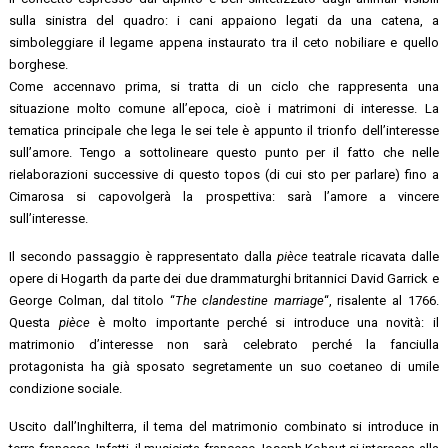
sulla sinistra del quadro: i cani appaiono legati da una catena, a
simboleggiare il legame appena instaurato tra il ceto nobiliare e quello
borghese.
Come accennavo prima, si tratta di un ciclo che rappresenta una
situazione molto comune all’epoca, cioè i matrimoni di interesse. La
tematica principale che lega le sei tele è appunto il trionfo dell’interesse
sull’amore. Tengo a sottolineare questo punto per il fatto che nelle
rielaborazioni successive di questo topos (di cui sto per parlare) fino a
Cimarosa si capovolgerà la prospettiva: sarà l’amore a vincere
sull’interesse.
Il secondo passaggio è rappresentato dalla
pièce
teatrale ricavata dalle
opere di Hogarth da parte dei due drammaturghi britannici David Garrick e
George Colman, dal titolo “
The clandestine marriage
“, risalente al 1766.
Questa
pièce
è molto importante perché si introduce una novità: il
matrimonio d’interesse non sarà celebrato perché la fanciulla
protagonista ha già sposato segretamente un suo coetaneo di umile
condizione sociale.
Uscito dall’Inghilterra, il tema del matrimonio combinato si introduce in