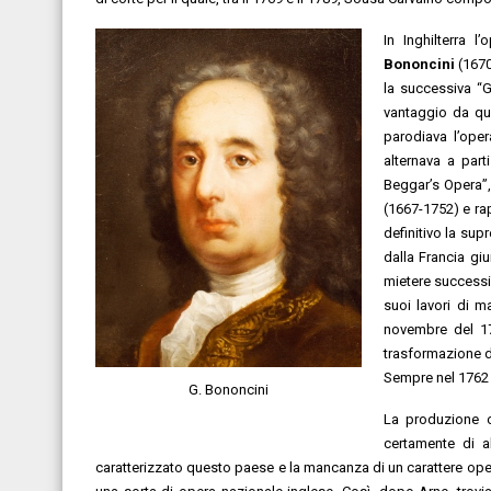
In Inghilterra 
Bononcini
(1670
la successiva “Gr
vantaggio da que
parodiava l’oper
alternava a part
Beggar’s Opera”,
(1667-1752) e ra
definitivo la sup
dalla Francia g
mietere successi
suoi lavori di 
novembre del 17
trasformazione de
Sempre nel 1762 e
G. Bononcini
La produzione op
certamente di a
caratterizzato questo paese e la mancanza di un carattere ope