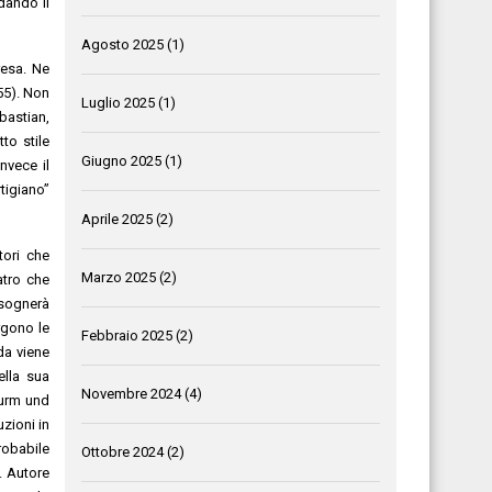
dando il
Agosto 2025
(1)
resa. Ne
55). Non
Luglio 2025
(1)
bastian,
to stile
Giugno 2025
(1)
nvece il
tigiano”
Aprile 2025
(2)
tori che
Marzo 2025
(2)
atro che
sognerà
rgono le
Febbraio 2025
(2)
da viene
ella sua
Novembre 2024
(4)
turm und
zioni in
robabile
Ottobre 2024
(2)
. Autore