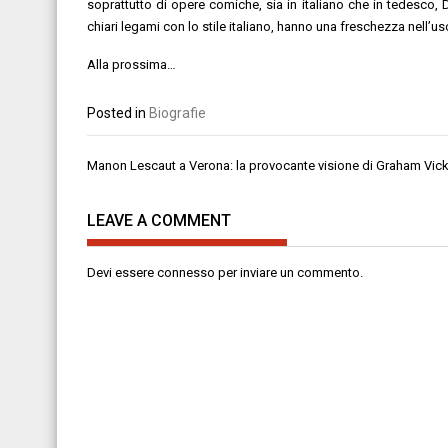
soprattutto di opere comiche, sia in italiano che in tedesco, 
chiari legami con lo stile italiano, hanno una freschezza nell’us
Alla prossima…
Posted in
Biografie
Navigazione
Manon Lescaut a Verona: la provocante visione di Graham Vic
articoli
LEAVE A COMMENT
Devi essere
connesso
per inviare un commento.