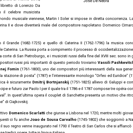
Josè De Nebra
libretto di Lorenzo Da
 il celebre musicista
 mondo musicale viennese, Martin I Soler si impose in diretta concorrenza. L
aterina II e dove diventerà rivale del compositore napoletano Domenico Cimar
ro il Grande (1682-1725) e quello di Caterina II (1762-1796) la musica co
de Caterina. La Russia porta a compimento il processo di occidentalizzazione 
corte di San Pietroburgo, e i musicisti russi della fine del XVIII sec. sono in
mpositori russi più importanti di questo periodo troviamo
Vassili Pashkevitc
gnej Fomin
(1761-1800), uno dei compositori più interessanti della sua gener
alla stazione di posta” (1787) e l’interessante monologo “Orfeo ed Euridice” (1
tica è sicuramente
Dmitrij Bortnjanskij
(1751-1825) allievo di Galuppi e co
cipe e futuro zar Paolo I per il quale tra il 1786 e il 1787 compose tre opéra-c
rival”. In quest’ultima opera il couplet di Sanchette presenta un motivo che rit
” di Ciajkovskij.
attivo
Domenico Scarlatti
che giunse a Lisbona nel 1720, mentre molti giovani
 questi ci fu anche
Joao de Sousa Carvalho
(1745-1802) che soggiornò a Na
to il suo regno venne inaugurato nel 1793 il Teatro di San Carlos che si affiancò
e tredici opere, tutte in lingua italiana.