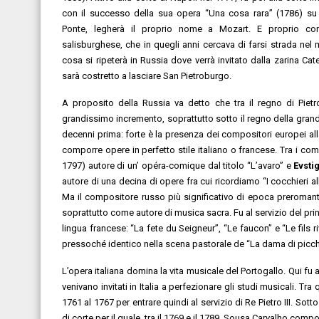
con il successo della sua opera “Una cosa rara” (1786) su 
Ponte, legherà il proprio nome a Mozart. E proprio con
salisburghese, che in quegli anni cercava di farsi strada nel
cosa si ripeterà in Russia dove verrà invitato dalla zarina C
sarà costretto a lasciare San Pietroburgo.
A proposito della Russia va detto che tra il regno di Piet
grandissimo incremento, soprattutto sotto il regno della gran
decenni prima: forte è la presenza dei compositori europei alla 
comporre opere in perfetto stile italiano o francese. Tra i co
1797) autore di un’ opéra-comique dal titolo “L’avaro” e
Evsti
autore di una decina di opere fra cui ricordiamo “I cocchieri 
Ma il compositore russo più significativo di epoca preroman
soprattutto come autore di musica sacra. Fu al servizio del prin
lingua francese: “La fete du Seigneur”, “Le faucon” e “Le fils 
pressoché identico nella scena pastorale de “La dama di picche
L’opera italiana domina la vita musicale del Portogallo. Qui fu 
venivano invitati in Italia a perfezionare gli studi musicali. Tra
1761 al 1767 per entrare quindi al servizio di Re Pietro III. Sot
di corte per il quale, tra il 1769 e il 1789, Sousa Carvalho compos