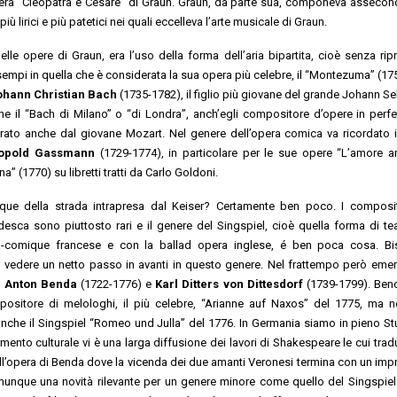
’opera “Cleopatra e Cesare” di Graun. Graun, da parte sua, componeva assecon
 lirici e più patetici nei quali eccelleva l’arte musicale di Graun.
lle opere di Graun, era l’uso della forma dell’aria bipartita, cioè senza rip
mpi in quella che è considerata la sua opera più celebre, il “Montezuma” (17
ohann Christian Bach
(1735-1782), il figlio più giovane del grande Johann Se
 il “Bach di Milano” o “di Londra”, anch’egli compositore d’opere in perfet
irato anche dal giovane Mozart. Nel genere dell’opera comica va ricordato i
eopold Gassmann
(1729-1774), in particolare per le sue opere “L’amore ar
a” (1770) su libretti tratti da Carlo Goldoni.
ue della strada intrapresa dal Keiser? Certamente ben poco. I composi
desca sono piuttosto rari e il genere del Singspiel, cioè quella forma di te
a-comique francese e con la ballad opera inglese, é ben poca cosa. Bi
 vedere un netto passo in avanti in questo genere. Nel frattempo però eme
 Anton Benda
(1722-1776) e
Karl Ditters von Dittesdorf
(1739-1799). Ben
ositore di melologhi, il più celebre, “Arianne auf Naxos” del 1775, ma n
anche il Singspiel “Romeo und Julla” del 1776. In Germania siamo in pieno S
mento culturale vi è una larga diffusione dei lavori di Shakespeare le cui tradu
ell’opera di Benda dove la vicenda dei due amanti Veronesi termina con un imp
unque una novità rilevante per un genere minore come quello del Singspiel