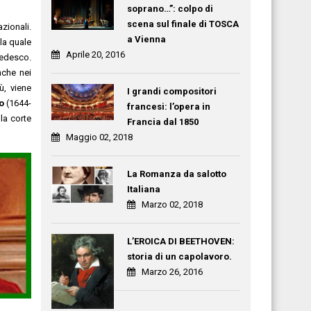
soprano…”: colpo di
scena sul finale di TOSCA
azionali.
a Vienna
la quale
Aprile 20, 2016
edesco.
nche nei
ù, viene
I grandi compositori
o
(1644-
francesi: l’opera in
la corte
Francia dal 1850
Maggio 02, 2018
La Romanza da salotto
Italiana
Marzo 02, 2018
L’EROICA DI BEETHOVEN:
storia di un capolavoro.
Marzo 26, 2016