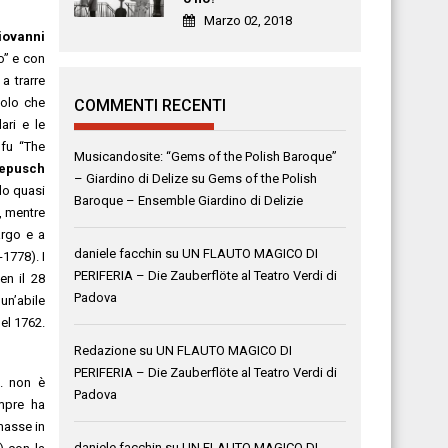
Marzo 02, 2018
iovanni
o” e con
a trarre
colo che
COMMENTI RECENTI
ari e le
 fu “The
Musicandosite: “Gems of the Polish Baroque”
Pepusch
– Giardino di Delize
su
Gems of the Polish
do quasi
Baroque – Ensemble Giardino di Delizie
, mentre
argo e a
daniele facchin
su
UN FLAUTO MAGICO DI
1778). I
PERIFERIA – Die Zauberflöte al Teatro Verdi di
en il 28
Padova
un’abile
el 1762.
Redazione
su
UN FLAUTO MAGICO DI
PERIFERIA – Die Zauberflöte al Teatro Verdi di
c. non è
Padova
empre ha
masse in
daniele facchin
su
UN FLAUTO MAGICO DI