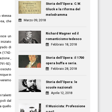
Storia dell’Opera: C.W.
Gluck e la riforma del
melodramma
a stessa
Marzo 09, 2018
osa, che
Richard Wagner ed il
nosce un
romanticismo tedesco
iniziato
Febbraio 18, 2018
 grado di
h
(1742-
Storia dell’Opera: il 1700
azione ,
opera buffa e seria.
791-92).
Febbraio 28, 2018
nosciuto
omique in
roveremo
Storia dell’Opera: le
scuole nazionali
Aprile 12, 2018
 talenti
poli dal
Il Musicista: Professione
 a quello
o no?