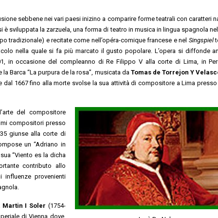
usione sebbene nei vari paesi inizino a comparire forme teatrali con caratteri n
 è sviluppata la zarzuela, una forma di teatro in musica in lingua spagnola nel
tipo tradizionale) e recitate come nell’opéra-comique francese e nel
Singspiel
t
colo nella quale si fa più marcato il gusto popolare. L’opera si diffonde a
01, in occasione del compleanno di Re Filippo V alla corte di Lima, in Per
de la Barca “La purpura de la rosa”, musicata da
Tomas de Torrejon Y Velasc
e dal 1667 fino alla morte svolse la sua attività di compositore a Lima presso 
’arte del compositore
imi compositori presso
5 giunse alla corte di
 compose un “Adriano in
a sua “Viento es la dicha
tante contributo allo
 influenze provenienti
pagnola.
 Martin I Soler
(1754-
mperiale di Vienna dove,