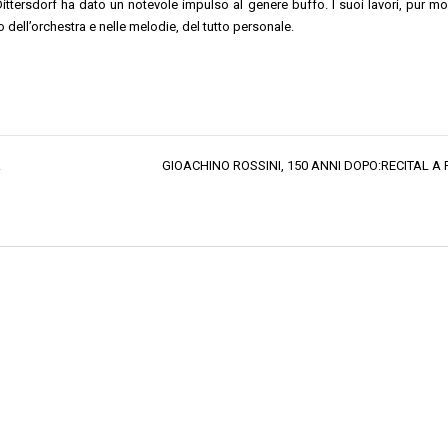
Dittersdorf ha dato un notevole impulso al genere buffo. I suoi lavori, pur m
o dell’orchestra e nelle melodie, del tutto personale.
k
GIOACHINO ROSSINI, 150 ANNI DOPO:RECITAL A 