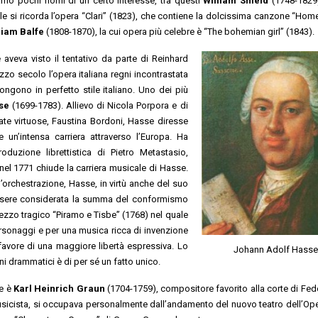
amo pochi nomi di un certo interesse, tra questi
William Shield
(1748-1829
e si ricorda l’opera “Clari” (1823), che contiene la dolcissima canzone “Hom
liam Balfe
(1808-1870), la cui opera più celebre è “The bohemian girl” (1843).
aveva visto il tentativo da parte di Reinhard
zzo secolo l’opera italiana regni incontrastata
ngono in perfetto stile italiano. Uno dei più
se
(1699-1783). Allievo di Nicola Porpora e di
ate virtuose, Faustina Bordoni, Hasse diresse
 un’intensa carriera attraverso l’Europa. Ha
duzione librettistica di Pietro Metastasio,
nel 1771 chiude la carriera musicale di Hasse.
’orchestrazione, Hasse, in virtù anche del suo
essere considerata la summa del conformismo
ezzo tragico “Piramo e Tisbe” (1768) nel quale
personaggi e per una musica ricca di invenzione
avore di una maggiore libertà espressiva. Lo
Johann Adolf Hass
ini drammatici è di per sé un fatto unico.
ne è
Karl Heinrich Graun
(1704-1759), compositore favorito alla corte di Feder
musicista, si occupava personalmente dall’andamento del nuovo teatro dell’Ope