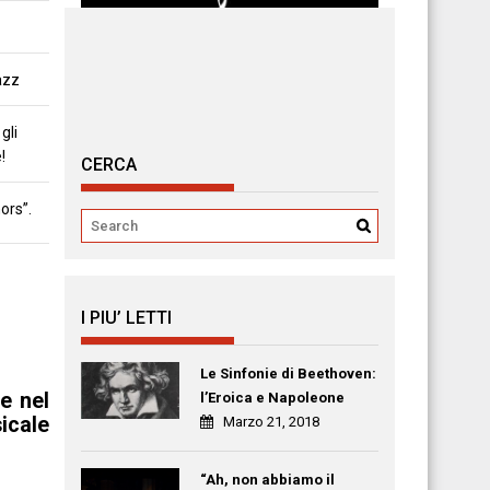
azz
gli
!
CERCA
ors”.
I PIU’ LETTI
Le Sinfonie di Beethoven:
e nel
l’Eroica e Napoleone
icale
Marzo 21, 2018
“Ah, non abbiamo il