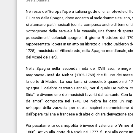
Sesta puntata
Nel resto dell’Europa l’opera italiana gode di una notevole diff
È il caso della Spagna, dove accanto al melodramma italiano, si
si alternano parti musicali (con la comparsa anche di temi di 
Sottogenere della
zarzuela
è la
tonadilla
, una forma di spetta
possedimenti coloniali spagnoli: il giorno 9 ottobre del 17
rappresentata l’opera in un atto su libretto di Pedro Calderon 
1728), musicista di Villarobledo, nella Spagna meridionale, ch
del viceré del Perù.
Nella Spagna nella seconda metà del XVIII sec., emerge l
aragonese
Josè de Nebra
(1702-1768) che fu uno dei mass
la corte di Madrid. La sua fama si consolidò quando nel 173
Spagna il celebre castrato Farinelli, per il quale De Nebra
Siria”, e divenne uno dei musicisti favoriti dal cantante. Con l
de amor” composta nel 1743, De Nebra ha dato un impor
sviluppo della zarzuela per quella sapiente commistione di
dall’opera italiana e francese e di altre di chiara derivazione s
Più pacatamente cosmopolita è invece il valenciano
Vincent
1806). Attivo alla corte di Napoli nel 1777, fu poi alla corte i