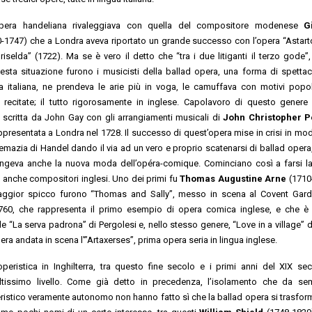
l’opera handeliana rivaleggiava con quella del compositore modenese
G
-1747) che a Londra aveva riportato un grande successo con l’opera “Astart
iselda” (1722). Ma se è vero il detto che “tra i due litiganti il terzo gode”, 
sta situazione furono i musicisti della ballad opera, una forma di spetta
a italiana, ne prendeva le arie più in voga, le camuffava con motivi popol
i recitate; il tutto rigorosamente in inglese. Capolavoro di questo genere
 scritta da John Gay con gli arrangiamenti musicali di
John Christopher 
ppresentata a Londra nel 1728. Il successo di quest’opera mise in crisi in mo
remazia di Handel dando il via ad un vero e proprio scatenarsi di ballad opera
iungeva anche la nuova moda dell’opéra-comique. Cominciano così a farsi l
 anche compositori inglesi. Uno dei primi fu
Thomas Augustine Arne
(1710-
maggior spicco furono “Thomas and Sally”, messo in scena al Covent Gard
60, che rappresenta il primo esempio di opera comica inglese, e che è 
 “La serva padrona” di Pergolesi e, nello stesso genere, “Love in a village” d
ra andata in scena l'”Artaxerses”, prima opera seria in lingua inglese.
eristica in Inghilterra, tra questo fine secolo e i primi anni del XIX se
ltissimo livello. Come già detto in precedenza, l’isolamento che da s
ristico veramente autonomo non hanno fatto sì che la ballad opera si trasfor