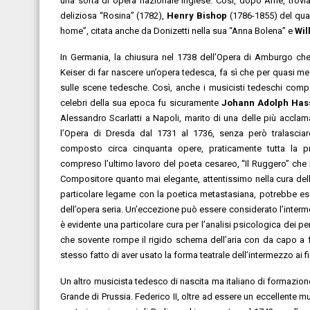
una sorta di opera nazionale inglese. Così, dopo Arne, trovi
deliziosa “Rosina” (1782),
Henry Bishop
(1786-1855) del qual
home”, citata anche da Donizetti nella sua “Anna Bolena” e
Wil
In Germania, la chiusura nel 1738 dell’Opera di Amburgo che 
Keiser di far nascere un’opera tedesca, fa sì che per quasi me
sulle scene tedesche. Così, anche i musicisti tedeschi compo
celebri della sua epoca fu sicuramente
Johann Adolph Has
Alessandro Scarlatti a Napoli, marito di una delle più acclam
l’Opera di Dresda dal 1731 al 1736, senza però tralasciare
composto circa cinquanta opere, praticamente tutta la pro
compreso l’ultimo lavoro del poeta cesareo, “Il Ruggero” che 
Compositore quanto mai elegante, attentissimo nella cura dell
particolare legame con la poetica metastasiana, potrebbe 
dell’opera seria. Un’eccezione può essere considerato l’interm
è evidente una particolare cura per l’analisi psicologica dei 
che sovente rompe il rigido schema dell’aria con da capo a f
stesso fatto di aver usato la forma teatrale dell’intermezzo ai f
Un altro musicista tedesco di nascita ma italiano di formazio
Grande di Prussia. Federico II, oltre ad essere un eccellente 