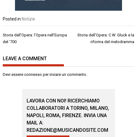
Posted in
Notizie
Navigazione
Storia dell’Opera: l’Opera nell’Europa
Storia dell’Opera: C.W. Gluck e la
articoli
del ‘700
riforma del melodramma
LEAVE A COMMENT
Devi essere
connesso
per inviare un commento.
LAVORA CON NOI! RICERCHIAMO
COLLABORATORI A TORINO, MILANO,
NAPOLI, ROMA, FIRENZE. INVIA UNA
MAIL A:
REDAZIONE@MUSICANDOSITE.COM