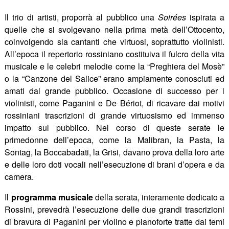
Il trio di artisti, proporrà al pubblico una
Soirées
ispirata a
quelle che si svolgevano nella prima metà dell’Ottocento,
coinvolgendo sia cantanti che virtuosi, soprattutto violinisti.
All’epoca il repertorio rossiniano costituiva il fulcro della vita
musicale e le celebri melodie come la “Preghiera del Mosè”
o la “Canzone del Salice” erano ampiamente conosciuti ed
amati dal grande pubblico. Occasione di successo per i
violinisti, come Paganini e De Bériot, di ricavare dai motivi
rossiniani trascrizioni di grande virtuosismo ed immenso
impatto sul pubblico. Nel corso di queste serate le
primedonne dell’epoca, come la Malibran, la Pasta, la
Sontag, la Boccabadati, la Grisi, davano prova della loro arte
e delle loro doti vocali nell’esecuzione di brani d’opera e da
camera.
Il
programma musicale
della serata, interamente dedicato a
Rossini, prevedrà l’esecuzione delle due grandi trascrizioni
di bravura di Paganini per violino e pianoforte tratte dai temi