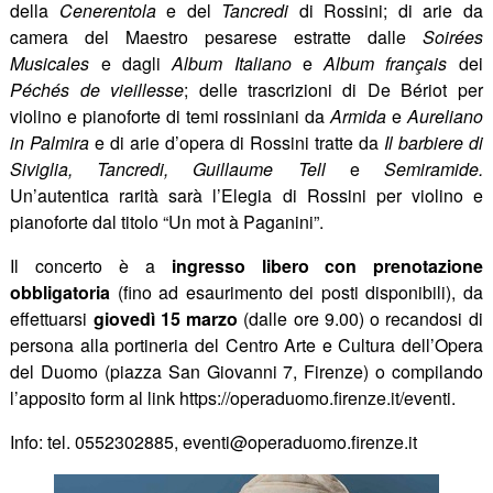
della
Cenerentola
e del
Tancredi
di Rossini; di arie da
camera del Maestro pesarese estratte dalle
Soirées
Musicales
e dagli
Album Italiano
e
Album français
dei
Péchés de vieillesse
; delle trascrizioni di De Bériot per
violino e pianoforte di temi rossiniani da
Armida
e
Aureliano
in Palmira
e di arie d’opera di Rossini tratte da
Il barbiere di
Siviglia, Tancredi, Guillaume Tell
e
Semiramide.
Un’autentica rarità sarà l’Elegia di Rossini per violino e
pianoforte dal titolo “Un mot à Paganini”.
Il concerto è a
ingresso libero
con prenotazione
obbligatoria
(fino ad esaurimento dei posti disponibili), da
effettuarsi
giovedì 15 marzo
(dalle ore 9.00) o recandosi di
persona alla portineria del Centro Arte e Cultura dell’Opera
del Duomo (piazza San Giovanni 7, Firenze) o compilando
l’apposito form al link https://operaduomo.firenze.it/eventi.
Info: tel. 0552302885,
eventi@operaduomo.firenze.it