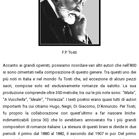
F.P. Tosti
Accanto ai grandi operisti, possiamo ricordare vari altri autori che nell’800
si sono cimentati nella composizione di questo genere. Tra questi uno dei
più noti in Italia e nel mondo fu Tosti che, ad eccezione di alcuni pezzi
sacri, compose solo ed esclusivamente romanze da salotto. La sua
produzione comprende oltre 350 melodie, tra cui le più note sono: “
Malia
“,
“
A Vucchella
“, “
Ideale
“, “
Tristezza
“. I testi poetici erano quasi tutti di autori
importanti fra cui citiamo Hugo, Negri, Di Giacomo, D’Annunzio. Per Tosti,
fu proprio la collaborazione con quest’ultimo a far nascere liriche
indimenticabili (circa 30) che lo avrebbero annoverato fra i più grandi
compositori di romanze italiane. La stesura di questi brani si divide in due
periodi: il primo dal 1880 al 1882, il secondo dal 1907 in poi. Del primo