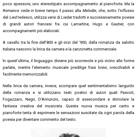
poco spessore, uno stereotipato accompagnamento al pianoforte. Ma la
Romance
cede in breve tempo il passo alla
Melodie
, che, sotto l’influsso
del
Lied
tedesco, utilizza versi di Lieder tradotti e successivamente poesie
di grandi autori francesi fra cui Lamartine, Hugo e Gautier, con
accompagnamenti più elaborati.
A cavallo tra la fine dell’800 e gli inizi del ‘900, dalla romanza da salotto
italiana nascono la lirica da camera e la canzonetta commerciale.
ln quest’ultima, il linguaggio diviene più scorrevole e più vicino alle forme
parlate, mentre l’elemento musicale predilige frasi brevi, orecchiabili e
facilmente memorizzabili.
Nella lirica da camera, invece, scompare quel sentimentalismo languido
della romanza e si utilizzano testi poetici di autori quali Pascoli,
Fogazzaro, Negri, D’Annunzio, capaci di assecondare e stimolare la
fantasia creativa del musicista. Questa nuova musica per canto e
pianoforte tenta di esprimere le sensazioni suscitate da ogni parola della
poesia per diventare commento del testo.