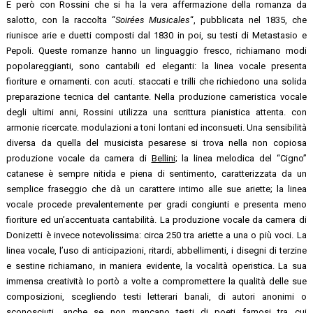
E però con Rossini che si ha la vera affermazione della romanza da
salotto, con la raccolta “
Soirées Musicales
“, pubblicata nel 1835, che
riunisce arie e duetti composti dal 1830 in poi, su testi di Metastasio e
Pepoli. Queste romanze hanno un linguaggio fresco, richiamano modi
popolareggianti, sono cantabili ed eleganti: la linea vocale presenta
fioriture e ornamenti. con acuti. staccati e trilli che richiedono una solida
preparazione tecnica del cantante. Nella produzione cameristica vocale
degli ultimi anni, Rossini utilizza una scrittura pianistica attenta. con
armonie ricercate. modulazioni a toni lontani ed inconsueti. Una sensibilità
diversa da quella del musicista pesarese si trova nella non copiosa
produzione vocale da camera di
Bellini
; la linea melodica del “Cigno”
catanese è sempre nitida e piena di sentimento, caratterizzata da un
semplice fraseggio che dà un carattere intimo alle sue ariette; la linea
vocale procede prevalentemente per gradi congiunti e presenta meno
fioriture ed un’accentuata cantabilità. La produzione vocale da camera di
Donizetti è invece notevolissima: circa 250 tra ariette a una o più voci. La
linea vocale, l’uso di anticipazioni, ritardi, abbellimenti, i disegni di terzine
e sestine richiamano, in maniera evidente, la vocalità operistica. La sua
immensa creatività Io portò a volte a compromettere la qualità delle sue
composizioni, scegliendo testi letterari banali, di autori anonimi o
sconosciuti, anche se non mancano testi di poeti famosi tra cui