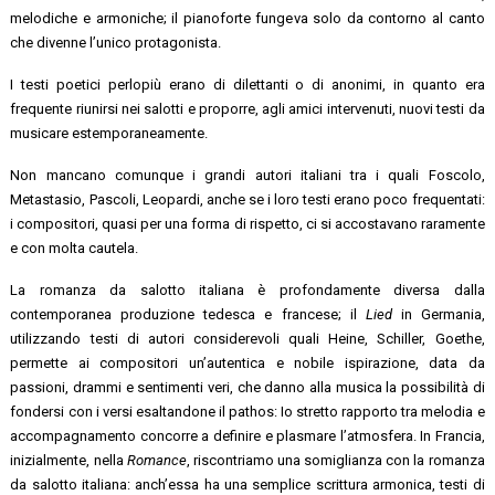
melodiche e armoniche; il pianoforte fungeva solo da contorno al canto
che divenne l’unico protagonista.
I testi poetici perlopiù erano di dilettanti o di anonimi, in quanto era
frequente riunirsi nei salotti e proporre, agli amici intervenuti, nuovi testi da
musicare estemporaneamente.
Non mancano comunque i grandi autori italiani tra i quali Foscolo,
Metastasio, Pascoli, Leopardi, anche se i loro testi erano poco frequentati:
i compositori, quasi per una forma di rispetto, ci si accostavano raramente
e con molta cautela.
La romanza da salotto italiana è profondamente diversa dalla
contemporanea produzione tedesca e francese; il
Lied
in Germania,
utilizzando testi di autori considerevoli quali Heine, Schiller, Goethe,
permette ai compositori un’autentica e nobile ispirazione, data da
passioni, drammi e sentimenti veri, che danno alla musica la possibilità di
fondersi con i versi esaltandone il pathos: Io stretto rapporto tra melodia e
accompagnamento concorre a definire e plasmare l’atmosfera. In Francia,
inizialmente, nella
Romance
, riscontriamo una somiglianza con la romanza
da salotto italiana: anch’essa ha una semplice scrittura armonica, testi di