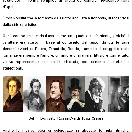
strutturato in forma semplice di arietta da camera, rievocando l’aria
d’opera.
È con Rossini che la romanza da salotto acquista autonomia, staccandosi
dallo stile operistico.
Ogni composizione risultava come un quadro a sé stante, poiché il
carattere era scelto in base al contenuto del testo: da qui le varie
denominazioni di Bolero, Tarantella, Rondò, Lamento. II soggetto delle
romanze era sempre l’amore, un amore di maniera, fittizio e tormentato;
veniva rappresentata una realtà affettata, con sentimenti artefatti e
stereotipati.
Bellini, Donizetti, Rossini,Verdi, Tosti, Cimara
Anche la musica così si sclerotizzò in abusate formule ritmiche,