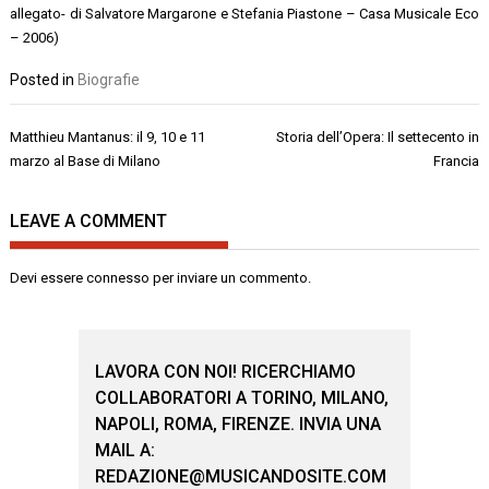
allegato- di Salvatore Margarone e Stefania Piastone – Casa Musicale Eco
– 2006)
Posted in
Biografie
Navigazione
Matthieu Mantanus: il 9, 10 e 11
Storia dell’Opera: Il settecento in
articoli
marzo al Base di Milano
Francia
LEAVE A COMMENT
Devi essere
connesso
per inviare un commento.
LAVORA CON NOI! RICERCHIAMO
COLLABORATORI A TORINO, MILANO,
NAPOLI, ROMA, FIRENZE. INVIA UNA
MAIL A:
REDAZIONE@MUSICANDOSITE.COM