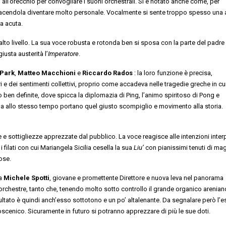
no all’orecchio per convogliare i suoni orchestrali. Si è notato anche come, per
to, facendola diventare molto personale. Vocalmente si sente troppo spesso una 
na acuta.
alto livello. La sua voce robusta e rotonda ben si sposa con la parte del padre 
iusta austerità l’
Imperatore
.
Park
,
Matteo Macchioni
e
Riccardo Rados
: la loro funzione è precisa,
 e dei sentimenti collettivi, proprio come accadeva nelle tragedie greche in cu
o ben definite, dove spicca la diplomazia di Ping, l’animo spiritoso di Pong e
f ma allo stesso tempo portano quel giusto scompiglio e movimento alla storia. 
 e sottigliezze apprezzate dal pubblico. La voce reagisce alle intenzioni interp
 filati con cui Mariangela Sicilia cesella la sua
Liu’
con pianissimi tenuti di mag
ose.
da
Michele
Spotti
, giovane e promettente Direttore e nuova leva nel panorama
rchestre, tanto che, tenendo molto sotto controllo il grande organico arenian
isultato è quindi anch’esso sottotono e un po’ altalenante. Da segnalare però l’
alcoscenico. Sicuramente in futuro si potranno apprezzare di più le sue doti.