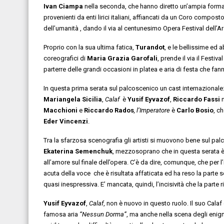
Ivan Ciampa
nella seconda, che hanno diretto un’ampia forma
provenienti da enti lirici italiani, affiancati da un Coro compost
dell’umanità , dando il via al centunesimo Opera Festival dell
Proprio con la sua ultima fatica,
Turandot
, e le bellissime ed 
coreografici di
Maria Grazia Garofali
, prende il via il Festi
parterre delle grandi occasioni in platea e aria di festa che fann
In questa prima serata sul palcoscenico un cast internazionale
Mariangela Sicilia
,
Calaf
è
Yusif Eyvazof
,
Riccardo Fassi
n
Macchioni
e
Riccardo Rados
, l’Imperatore
è
Carlo Bosio
, ch
Eder Vincenzi
.
Tra la sfarzosa scenografia gli artisti si muovono bene sul pa
Ekaterina Semenchuk
, mezzosoprano che in questa serata è 
all’amore sul finale dell’opera. C’è da dire, comunque, che per
acuta della voce che è risultata affaticata ed ha reso la parte 
quasi inespressiva. E’ mancata, quindi, l’incisività che la parte r
Yusif Eyvazof
,
Calaf
, non è nuovo in questo ruolo. Il suo Cala
famosa aria
“Nessun Dorma”
, ma anche nella scena degli enig