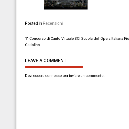
Posted in
Recensioni
Navigazione
1° Concorso di Canto Virtuale SOI Scuola dell’Opera Italiana Fi
articoli
Cedolins
LEAVE A COMMENT
Devi essere
connesso
per inviare un commento.