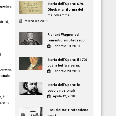
Storia dell’Opera: C.W.
apertura
Gluck e la riforma del
melodramma
Marzo 09, 2018
di Liú,
Richard Wagner ed il
romanticismo tedesco
i
Febbraio 18, 2018
Il
Storia dell’Opera: il 1700
opera buffa e seria.
retative
Febbraio 28, 2018
istrale
Storia dell’Opera: le
scuole nazionali
Aprile 12, 2018
o, è
estrema
Il Musicista: Professione
o no?