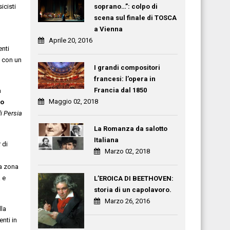
icisti
soprano…”: colpo di
scena sul finale di TOSCA
a Vienna
Aprile 20, 2016
nti
, con un
I grandi compositori
francesi: l’opera in
Francia dal 1850
a
Maggio 02, 2018
eo
i Persia
La Romanza da salotto
Italiana
t
di
Marzo 02, 2018
la zona
 e
L’EROICA DI BEETHOVEN:
storia di un capolavoro.
Marzo 26, 2016
lla
nti in