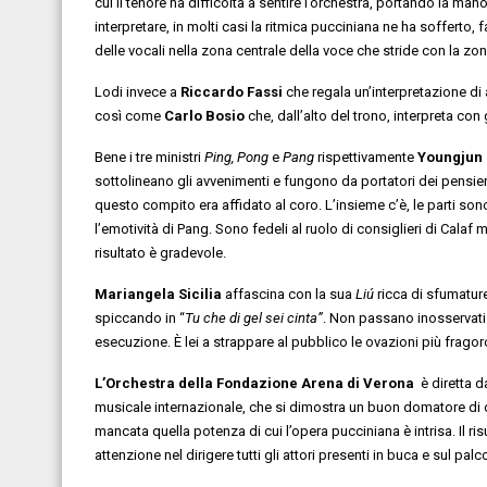
cui il tenore ha difficoltà a sentire l’orchestra, portando la ma
interpretare, in molti casi la ritmica pucciniana ne ha soffer
delle vocali nella zona centrale della voce che stride con la zo
Lodi invece a
Riccardo Fassi
che regala un’interpretazione di 
così come
Carlo Bosio
che, dall’alto del trono,
interpreta con g
Bene i tre ministri
Ping,
Pong
e
Pang
rispettivamente
Youngjun
sottolineano gli avvenimenti e fungono da portatori dei pensieri
questo compito era affidato al coro. L’insieme c’è, le parti son
l’emotività di Pang. Sono fedeli al ruolo di consiglieri di Cala
risultato è gradevole.
Mariangela Sicilia
affascina con la sua
Liú
ricca di sfumature
spiccando in “
Tu che di gel sei cinta”
. Non passano inosservati i
esecuzione. È lei a strappare al pubblico le ovazioni più fragor
L’Orchestra della Fondazione Arena di Verona
è diretta 
musicale internazionale, che si dimostra un buon domatore di o
mancata quella potenza di cui l’opera pucciniana è intrisa. Il r
attenzione nel dirigere tutti gli attori presenti in buca e sul p