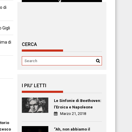
o di
 Gigli
tima di
CERCA
I PIU’ LETTI
Le Sinfonie di Beethoven:
l’Eroica e Napoleone
Marzo 21, 2018
ttorio
cesco
“Ah, non abbiamo il