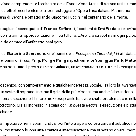
zione comprendente l’orchestra della Fondazione Arena di Verona unita a mus
o da oltre trecento elementi, per festeggiare l’Opera lirica italiana Patrimonio
’Arena di Verona e omaggiando Giacomo Puccini nel centenario della morte.
abbaglianti scenografie di
Franco Zeffirelli
, i costumi di
Emi Wada
e i movime
val con la prima rappresentazione in cartellone. L’Arena è stracolma in ogni parte
o da cornice all’anfiteatro scaligero.
: da
Ekaterina Semenchuk
nei panni della
Principessa Turandot
,
Liú
affidata 
ei panni di
Timur
,
Ping, Pong
e
Pang
rispettivamente
Youngjun
Park
,
Matt
e ha sostituito il previsto Pietro Giuliacci, un
Mandarino
Hao Tian
e il
Principe d
lcoscenico, con temperamento e qualche incertezza vocale. Tra loro la
Turando
in veste di soprano, incarna il gelo della principessa ma anche l’abbandono
 l’intera esecuzione il timbro mezzosopranile ha evidenziato problematiche nel
sottotono. Già all’ingresso in scena con
“In questa Reggia”
l’esecuzione è piatta
ichiede.
f è impetuoso non risparmiandosi per l’intera opera ed esaltando il pubblico ne
mi, mostrando buona arte scenica e interpretazione, ma si notano diversi mome