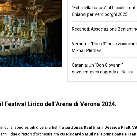
“Echi della natura” al Piccolo Teatr
Chianni per Verdiborghi 2025
Recanati: Associazione Beniamino
Verona: il “Rach 3” nella visione in
Mikhail Pletnëv
Catania: Un “Don Giovanni”
novecentesco approda al Bellini.
il Festival Lirico dell’Arena di Verona 2024.
ui si sono esibiti diversi artisti tra cui
Jonas Kauffman
,
Jessica Pratt
,
Vi
altri, i due direttori d’orchestra, tra cui
Riccardo Muti
nella prima parte e
Fran