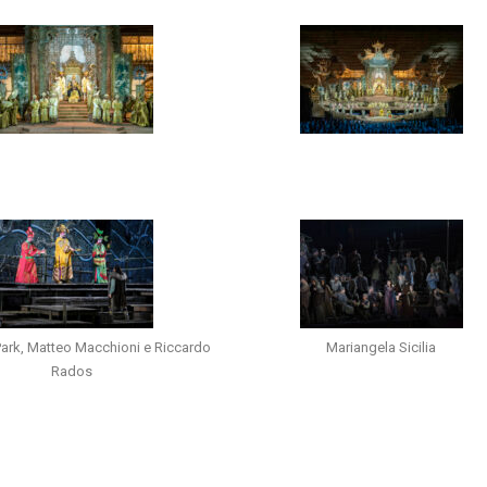
ark, Matteo Macchioni e Riccardo
Mariangela Sicilia
Rados