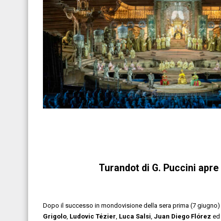
Turandot di G. Puccini apre 
Dopo il successo in mondovisione della sera prima (7 giugno) in c
Grigolo
,
Ludovic Tézier
,
Luca Salsi
,
Juan Diego Flór
ez
ed 