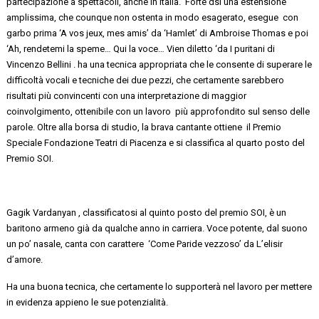
partecipazione a
spettacoli, anche in Italia.
Forte
dsi
una estensione
amplissima, che
counque
non ostenta in modo esagerato,
esegue con
garbo prima
‘A
vos
jeux,
mes
amis
’ da ‘
Hamlet
’ di Ambroise Thomas
e poi
‘Ah, rendetemi la speme… Qui la voce… Vien diletto ‘da I puritani di
Vincenzo Bellini .
ha una tecnica appropriata che le consente di superare
le
difficoltà vocali e tecniche
dei due pezzi, che certamente sarebbero
risultati più convincenti con una interpretazione di maggior
coinvolgimento, ottenibile con un
lavoro più
approfondito sul senso delle
parole
.
Oltre alla borsa di studio, la brava cantante ottiene
il
Premio
Speciale Fondazione Teatri di Piacenza e si classifica al quarto posto del
Premio SOI.
Gagik
Vardanyan
,
classificatosi al quinto posto
del premio SOI
,
è un
baritono armeno
già
da qualche anno in carriera
. Voce potente, dal suono
un po’
nasale,
canta
con carattere
‘Come Paride vezzoso’ da L’elisir
d’amore
.
Ha una buona tecnica, che certamente lo supporterà nel lavoro per mettere
in evidenza appieno le sue potenzialità.