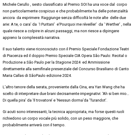
Michele
Cerullo ,
sesto classificato
al Premio SOI ha una voce dal corpo
non particolarmente cospicuo e che probabilmente ha delle potenzialità
ancora da esprimere. Raggiunge senza difficoltà le note
alte delle
due
arie:
A te, o cara’ da ‘I Puritani’
e
‘
Pourquoi
me
réveiller
’ da ‘ Werther’
, nella
quale riesce a colpire in alcuni passaggi, ma non riesce a dipingere
appieno la complessità narrativa.
Il suo talento viene riconosciuto con
il Premio Speciale Fondazione Teatri
di Piacenza
ed il
doppio
Premio Speciale CIA Opera
São
Paulo: Recital o
Produzione a
São
Paulo per la Stagione
2024 ed
Ammissione
direttamente alla semifinale presenziale del
Concurso
Brasiliano di Canto
Maria Callas di
São
Paulo edizione 2024.
L’altro tenore della serata, proveniente dalla Cina, era
Yan
Wang
che ha
scelto di interpretare
due brani decisamente impegnativi: ‘Ah
si
ben mio…
Di quella pira’ da ‘Il trovatore’ e ‘Nessun
dorma’da
‘Turandot’
.
Gi acuti sono interessanti, la tecnica appropriata, ma forse questi ruoli
richiedono un corpo vocale più solido, con un peso maggiore, che
probabilmente arriverà con il tempo.