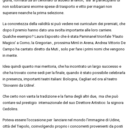
giuria, formata da un centinaio di addetti ai lavori, sia ai partecipanti di
non sobbarcarsi enorme spese di trasporto e vitto per magari non
superare neanche la prima selezione.
La concretezza della validità si può vedere nei curriculum dei premiati, che
dopo il premio hanno dato una svolta importante alle loro carriere.
Qualche esempio? Laura Esposito che è stata
Pamina
nel trionfale ‘Flauto
Magico’ a Como; la
Gregorian
,
prossima Mimì in Arena;
Andrea Vittorio De
Campo ha cantato diretto da Muti , solo per fare i primi nomi che vengono
in mente.
Idea quindi quanto mai meritoria, che ha incontrato un largo successo
e
che ha trovato come
sedi
per la finale
, quando è stato possibile celebrarla
in presenza,
importanti teatri
italiani:
Bologna, Cagliari
ed ora al teatro
‘Giovanni da Udine’.
Che certo non vanta la tradizione e la fama degli altri
due, ma
che può
contare sul prestigio internazionale del suo Direttore Artistico: la signora
Cedolins.
Poteva essere l’occasione
per lanciare
nel mondo l’immagine di Udine,
città del Tiepolo, coinvolgendo proprio i concorrenti provenienti da posti