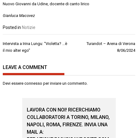
Nuovo Giovanni da Udine, docente di canto lirico
Gianluca Macovez
Posted in
Notizie
Navigazione
Intervista a Irina Lungu: “Violetta? …è
Turandot – Arena di Verona
articoli
il mio alter ego”
8/06/2024
LEAVE A COMMENT
Devi essere
connesso
per inviare un commento.
LAVORA CON NOI! RICERCHIAMO
COLLABORATORI A TORINO, MILANO,
NAPOLI, ROMA, FIRENZE. INVIA UNA
MAIL A: