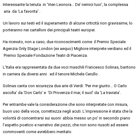
Interessante la
tenuta in
‘Vien Leonora… De’ nemici tuoi’, la complessa
aria da ‘La favorita’
.
Un lavoro sui testi ed il superamento di alcune criticità non gravissime, lo
porteranno nei cartelloni dei principali teatri europei.
Ha ricevuto, non a caso, due riconoscimenti
come il
Premio Speciale
Agenzia
Only
Stage London (ex aequo) Migliore interprete verdiano ed il
Premio Speciale Fondazione Teatri di Piacenza.
L’Italia era rappresentata da due voci maschili
Francesco Solinas
,
baritono
in carriera da diversi anni
ed il tenore
Michele
Cerullo
.
Solinas
canta con sicurezza
due arie
di Verdi
:
‘
Per me giunto… O Carlo
ascolta’ da ‘Don Carlo’
e
‘
Di Provenza il mar, il suol’ da ‘La traviata’
.
Per entrambe vale la considerazione che sono interpretate con misura,
buon uso della voce, correttezza negli acuti. L’impressione è stata che la
volontà di concentrarsi sui
suoni abbia
messo
un po’ in secondo piano
l’aspetto poetico e narrativo dei pezzi, che non sono riusciti
ad essere
commoventi come avrebbero meritato.