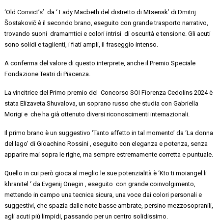
‘
Old
Convict’s
’ da
‘ Lady Macbeth del distretto di
Mtsensk
’ di Dmitrij
Šostakovič
è il secondo brano, eseguito con grande
trasporto narrativo,
trovando suoni
dramamtici
e colori intrisi di oscurità e tensione. Gli acuti
sono solidi e
taglienti,
i
fiati ampli, il fraseggio intenso.
A conferma del valore di questo interprete, anche
il
Premio Speciale
Fondazione Teatri di Piacenza.
La vincitrice del
Primo premio
del
Concorso
SOI Fiorenza Cedolins
2024 è
stata
Elizaveta
Shuvalova
,
un
soprano
russo
che studia con Gabriella
Morigi e che
ha già ottenuto
diversi riconoscimenti internazionali
.
Il primo brano è un suggestivo
‘Tanto affetto in tal momento’ da ‘La donna
del lago’ di Gioachino
Rossini
,
eseguito con eleganza e potenza, senza
apparire mai sopra le righe, ma sempre estremamente corretta e puntuale.
Quello in cui però gioca al meglio le sue potenzialità
è
‘
Kto
ti
moi
angel
li
khranitel
‘ da Evgenij Onegin
, eseguito con grande coinvolgimento,
mettendo in campo una tecnica sicura, una voce dai colori personali e
suggestivi, che spazia dalle note basse ambrate, persino
mezzosopranili
,
agli acuti più limpidi, passando per un centro solidissimo.