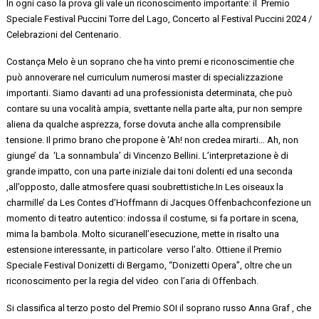
In ogni caso la prova gli vale un riconoscimento importante:
il
Premio
Speciale Festival Puccini Torre del Lago, Concerto al Festival Puccini 2024 /
Celebrazioni del Centenario.
Costança
Melo
è un soprano che
ha vinto
premi
e
riconoscimenti
e
che
può annoverare nel curriculum numerosi
master di specializzazione
importanti
.
Siamo davanti ad una professionista determinata, che può
contare su una
vocalità ampia,
svettante nella
parte alta, pur non sempre
aliena
da
qualche asprezza, forse dovuta anche alla
comprensibile
tensione
. Il primo brano che propone è ‘Ah! non
credea
mirarti… Ah, non
giunge’
da ‘
La sonnambula’ di Vincenzo Bellini.
L’interpretazione è di
grande impatto, con una parte iniziale dai toni dolenti ed una
seconda
,
all’opposto, dalle atmosfere quasi
soubrettistiche.In
Les
oiseaux
la
charmille
’ da
Les
Contes
d’Hoffmann di Jacques Offenbach
confezione un
momento di teatro autentico: indossa il costume, si fa portare in scena,
mima la bambola.
Molto
sicura
nell’esecuzione,
mette in risalto
una
estensione interessante,
in particolare verso l’alto
.
Ottiene
il
Premio
Speciale Festival Donizetti di Bergamo, “Donizetti Opera”, oltre che un
riconoscimento per la regia del
video con
l’aria di Offenbach.
Si classifica al terzo posto del Premio SOI il soprano russo
Anna
Graf
,
che