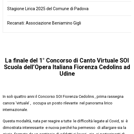
Stagione Lirica 2025 del Comune di Padova
Recanati: Associazione Beniamino Gigli
La
finale
del
1° Concorso di Canto Virtuale SOI
Scuola dell’Opera Italiana Fiorenza Cedolins
ad
Udine
In soli quattro anni il
Concorso SOI Fiorenza
Cedolins
,
prima rassegna
canora
‘virtuale’
, occupa un posto rilevante nel panorama lirico
internazionale.
Questa modalità, nata per reagire a
tutte le
difficoltà legate al
Covid
, si è
dimostrata interessante e nuova perché ha permesso di allargare sia la