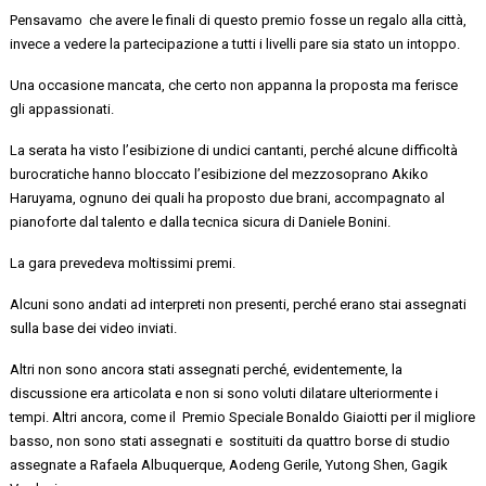
Pensavamo che
avere le finali di questo premio fosse un
regalo alla città
,
invece a
vedere
la
partecipazione
a tutti i livelli pare sia stato un intoppo
.
Una occasione mancata, che certo non appanna la proposta
ma ferisce
gli appassionati.
La serata ha visto
l’esibizione di undici cantanti, perché alcune difficoltà
burocratiche hanno
bloccato
l’esibizione
del mezzosoprano Akiko
Haruyama
, ognuno dei quali ha proposto due brani, accompagnato al
pianoforte dal talento e dalla tecnica sicura di
Daniele Bonini
.
La
gara
prevedeva moltissimi premi.
Alcuni sono andati ad interpreti non presenti, perché erano stai assegnati
sulla base dei video inviati.
Altri non sono ancora stati assegnati perché, evidentemente, la
discussione era articolata e non si sono voluti dilatare ulteriormente i
tempi. Altri ancora, come
il
Premio
Speciale Bonaldo Giaiotti
per il migliore
basso,
non sono stati assegnati e sostituiti da
quattro borse di studio
assegnate a
Rafaela Albuquerque,
Aodeng
Gerile
,
Yutong
Shen
,
Gagik