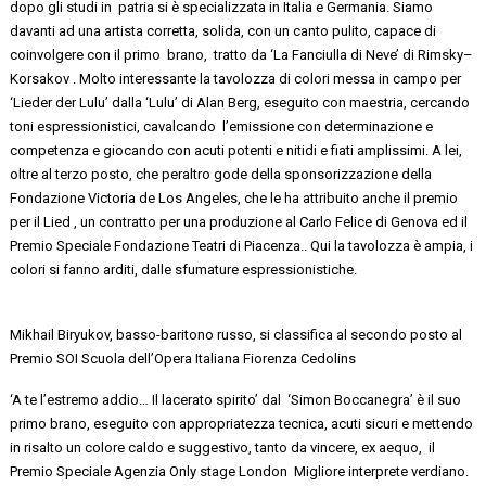
dopo gli studi in patria
si è specializzata in Italia e Germania
. Siamo
davanti ad una artista corretta, solida, con un canto pulito, capace di
coinvolgere con il
primo brano
,
tratto da ‘La Fanciulla di Neve’ di
Rimsky
–
Korsakov
. Molto interessante la tavolozza di colori messa in campo per
‘Lieder
der
Lulu’
dalla ‘Lulu’ di Alan Berg
, eseguito con maestria, cercando
toni espressionistici,
cavalcando l’emissione
con determinazione e
competenza e giocando con acuti potenti e nitidi e fiati amplissimi. A lei,
oltre al terzo posto, che peraltro gode della
sponsorizzazione della
Fondazione Victoria de Los Angeles, che le ha attribuito anche il premio
per il
Lied
,
un contratto per una produzione al Carlo Felice di Genova ed il
Premio Speciale Fondazione Teatri di Piacenza.
. Qui la tavolozza è ampia, i
colori si fanno arditi, dalle sfumature espressionistiche.
Mikhail Biryukov
,
basso-baritono russo
,
si classifica al secondo posto al
Premio SOI Scuola dell’Opera
Italiana
Fiorenza Cedolins
‘A te l’estremo addio… Il lacerato
spirito’
dal ‘
Simon Boccanegra’
è il suo
primo brano, eseguito con
appropriatezza tecnica, acuti sicuri e mettendo
in risalto un
colore caldo
e suggestivo
, tanto da vincere,
ex aequo, il
Premio Speciale Agenzia
Only
stage London Migliore interprete verdiano.