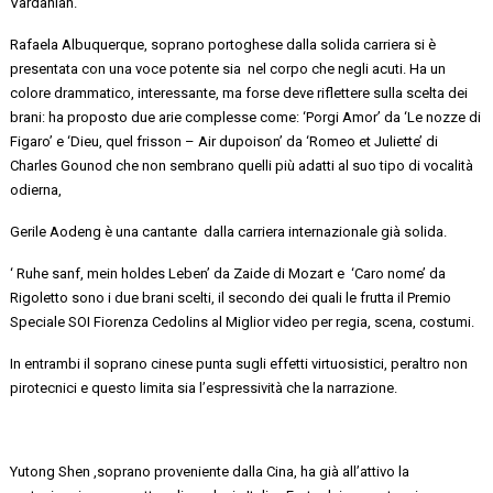
Vardanian
.
Rafaela
Albuquerque
,
soprano
portoghese dalla solida carriera
si è
presentata con una voce potente sia nel corpo che negli acuti. Ha un
colore drammatico, interessante, ma forse deve riflettere sulla scelta dei
brani: ha proposto due arie complesse come
:
‘Porgi Amor’ da ‘Le nozze di
Figaro’ e ‘
Dieu
, quel
frisson
– Air
du
poison
’ da ‘Romeo et Juliette’ di
Charles Gounod
che non sembrano quelli più adatti al suo tipo di vocalità
odierna,
Gerile
Aodeng
è
una
cantante dalla
carriera internazionale già solida.
‘
Ruhe
sanf
,
mein
holdes
Leben
’ da
Zaide
di Mozart
e ‘
Caro nome’ da
Rigoletto sono i due brani scelti, il secondo dei quali le frutta il
Premio
Speciale SOI Fiorenza Cedolins al Miglior video per regia, scena, costumi.
In entrambi il
soprano cinese punta sugli effetti virtuosistici, peraltro non
pirotecnici e questo limita sia l’espressività che la narrazione
.
Yutong
Shen
,
soprano
proveniente dalla Cina, ha già all’attivo la