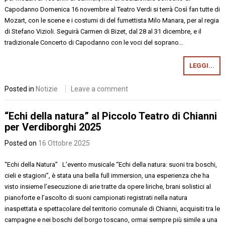
Capodanno Domenica 16 novembre al Teatro Verdi si terrà Così fan tutte di
Mozart, con le scene e i costumi di del fumettista Milo Manara, per al regia
di Stefano Vizioli. Seguirà Carmen di Bizet, dal 28 al 31 dicembre, e il
tradizionale Concerto di Capodanno con le voci del soprano…
LEGGI...
Posted in
Notizie
Leave a comment
“Echi della natura” al Piccolo Teatro di Chianni
per Verdiborghi 2025
Posted on
16 Ottobre 2025
“Echi della Natura” L’evento musicale “Echi della natura: suoni tra boschi,
cieli e stagioni”, è stata una bella full immersion, una esperienza che ha
visto insieme l’esecuzione di arie tratte da opere liriche, brani solistici al
pianoforte e l’ascolto di suoni campionati registrati nella natura
inaspettata e spettacolare del territorio comunale di Chianni, acquisiti tra le
campagne e nei boschi del borgo toscano, ormai sempre più simile a una