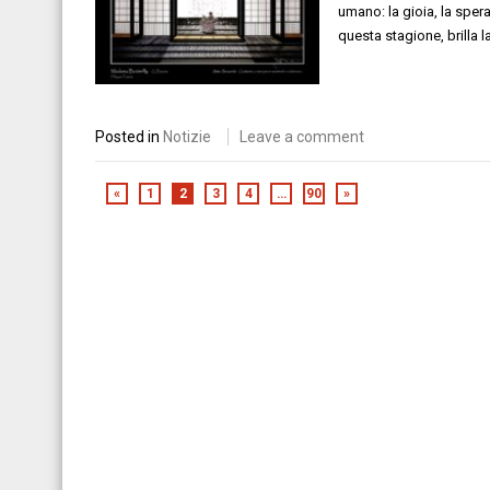
umano: la gioia, la sper
questa stagione, brilla 
Posted in
Notizie
Leave a comment
«
1
2
3
4
…
90
»