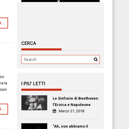
...
CERCA
nia
tro
ne la
I PIU’ LETTI
lcuni
Le Sinfonie di Beethoven:
l’Eroica e Napoleone
...
Marzo 21, 2018
“Ah, non abbiamo il