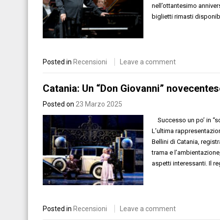
nell’ottantesimo annivers
biglietti rimasti dispon
Posted in
Recensioni
Leave a comment
Catania: Un “Don Giovanni” novecentesc
Posted on
23 Marzo 2025
Successo un po’ in “sord
L’ultima rappresentazion
Bellini di Catania, regi
trama e l’ambientazione,
aspetti interessanti. Il r
Posted in
Recensioni
Leave a comment