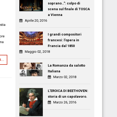
soprano…”: colpo di
scena sul finale di TOSCA
a Vienna
Aprile 20, 2016
stia
I grandi compositori
pre
francesi: l’opera in
Una
Francia dal 1850
Maggio 02, 2018
...
La Romanza da salotto
Italiana
Marzo 02, 2018
L’EROICA DI BEETHOVEN:
storia di un capolavoro.
Marzo 26, 2016