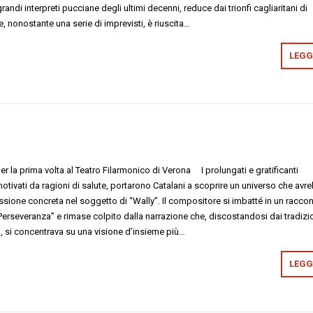
grandi interpreti pucciane degli ultimi decenni, reduce dai trionfi cagliaritani di
, nonostante una serie di imprevisti, è riuscita…
LEGGI
er la prima volta al Teatro Filarmonico di Verona I prolungati e gratificanti
otivati da ragioni di salute, portarono Catalani a scoprire un universo che avr
ssione concreta nel soggetto di “Wally”. Il compositore si imbatté in un racco
Perseveranza” e rimase colpito dalla narrazione che, discostandosi dai tradizi
tti, si concentrava su una visione d’insieme più…
LEGGI