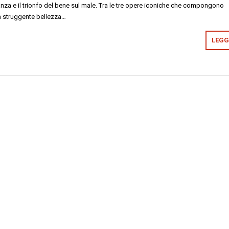
anza e il trionfo del bene sul male. Tra le tre opere iconiche che compongono
la struggente bellezza…
LEGGI