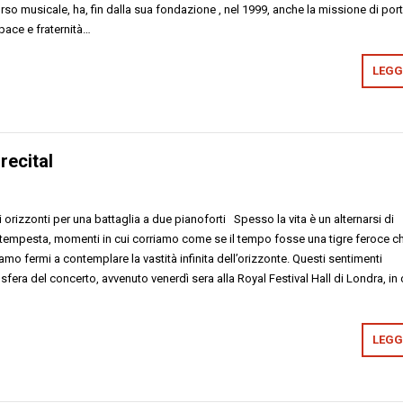
orso musicale, ha, fin dalla sua fondazione , nel 1999, anche la missione di por
pace e fraternità…
LEGGI
recital
rizzonti per una battaglia a due pianoforti Spesso la vita è un alternarsi di
e tempesta, momenti in cui corriamo come se il tempo fosse una tigre feroce ch
tiamo fermi a contemplare la vastità infinita dell’orizzonte. Questi sentimenti
era del concerto, avvenuto venerdì sera alla Royal Festival Hall di Londra, in 
LEGGI