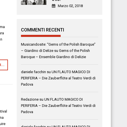
Marzo 02, 2018
, ma
COMMENTI RECENTI
ura
Un
Musicandosite: “Gems of the Polish Baroque”
– Giardino di Delize
su
Gems of the Polish
Baroque – Ensemble Giardino di Delizie
...
daniele facchin
su
UN FLAUTO MAGICO DI
PERIFERIA – Die Zauberflöte al Teatro Verdi di
Padova
Redazione
su
UN FLAUTO MAGICO DI
PERIFERIA – Die Zauberflöte al Teatro Verdi di
tival
Padova
una
uire
daniele facchin
su
UN FLAUTO MAGICO DI