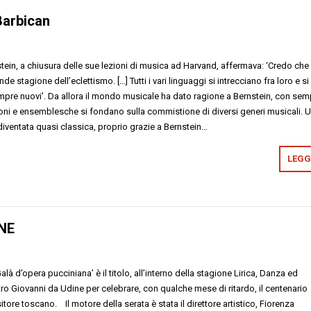
Barbican
ein, a chiusura delle sue lezioni di musica ad Harvand, affermava: ‘Credo che 
e stagione dell’eclettismo. […] Tutti i vari linguaggi si intrecciano fra loro e si
pre nuovi’. Da allora il mondo musicale ha dato ragione a Bernstein, con sem
oni e ensemblesche si fondano sulla commistione di diversi generi musicali. 
iventata quasi classica, proprio grazie a Bernstein…
LEGGI
NE
là d’opera pucciniana’ è il titolo, all’interno della stagione Lirica, Danza ed
tro Giovanni da Udine per celebrare, con qualche mese di ritardo, il centenario
ore toscano. Il motore della serata è stata il direttore artistico, Fiorenza