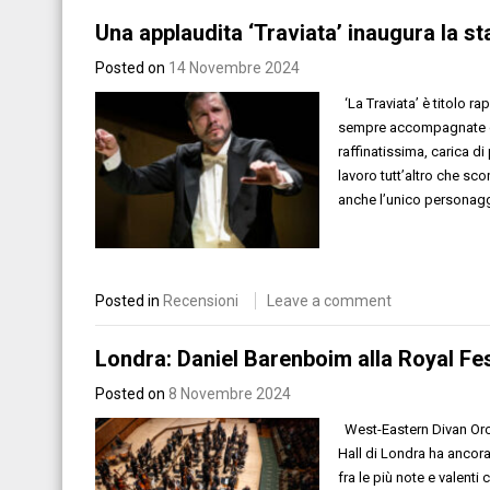
Una applaudita ‘Traviata’ inaugura la st
Posted on
14 Novembre 2024
‘La Traviata’ è titolo ra
sempre accompagnate da 
raffinatissima, carica d
lavoro tutt’altro che sc
anche l’unico personagg
Posted in
Recensioni
Leave a comment
Londra: Daniel Barenboim alla Royal Fes
Posted on
8 Novembre 2024
West-Eastern Divan Orch
Hall di Londra ha ancor
fra le più note e valenti