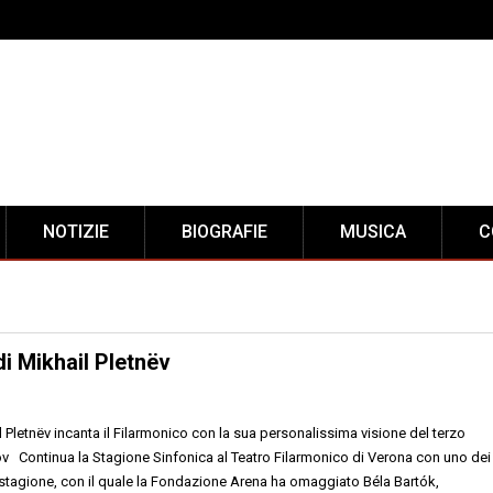
NOTIZIE
BIOGRAFIE
MUSICA
C
di Mikhail Pletnëv
l Pletnëv incanta il Filarmonico con la sua personalissima visione del terzo
 Continua la Stagione Sinfonica al Teatro Filarmonico di Verona con uno dei
a stagione, con il quale la Fondazione Arena ha omaggiato Béla Bartók,