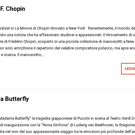
F. Chopin
l Valzer in La Minore di Chopin ritrovato a New York Recentemente, il mondo de
uto una notizia che ha affascinato studiosi e appassionati: il ritrovamento di 
ore di Frédéric Chopin, scoperto in una piccola collezione di manoscritti a New
on solo arricchisce il repertorio del celebre compositore polacco, ma apre an
 e ricerca. Il manoscritto,…
LEGGI
a Butterfly
Madama Butterfly” la tragedia giapponese di Puccini in scena al Teatro Verdi 
a di inaugurazione con la “Nona Sinfonia” di Ludwig van Beethoven, la Stagione
tra nel vivo del suo appassionante viaggio tra le emozioni più profonde dell’