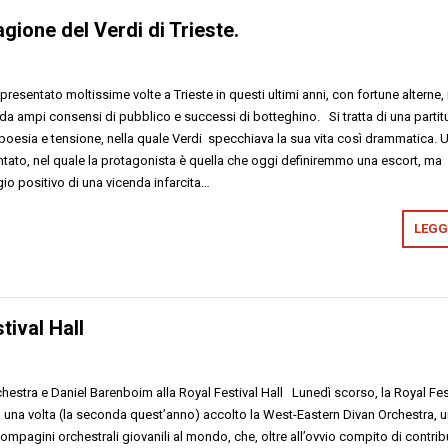
agione del Verdi di Trieste.
ppresentato moltissime volte a Trieste in questi ultimi anni, con fortune alterne
ampi consensi di pubblico e successi di botteghino. Si tratta di una partit
i poesia e tensione, nella quale Verdi specchiava la sua vita così drammatica. 
ontato, nel quale la protagonista è quella che oggi definiremmo una escort, ma
io positivo di una vicenda infarcita…
LEGGI
tival Hall
estra e Daniel Barenboim alla Royal Festival Hall Lunedì scorso, la Royal Fes
a una volta (la seconda quest’anno) accolto la West-Eastern Divan Orchestra, 
 compagini orchestrali giovanili al mondo, che, oltre all’ovvio compito di contrib