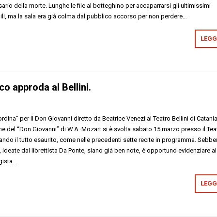
ario della morte. Lunghe le file al botteghino per accaparrarsi gli ultimissimi
ibili, ma la sala era già colma dal pubblico accorso per non perdere…
LEGGI
o approda al Bellini.
ina” per il Don Giovanni diretto da Beatrice Venezi al Teatro Bellini di Cata
e del “Don Giovanni” di W.A. Mozart si è svolta sabato 15 marzo presso il Tea
strando il tutto esaurito, come nelle precedenti sette recite in programma. Sebbe
 ideate dal librettista Da Ponte, siano già ben note, è opportuno evidenziare a
egista…
LEGGI