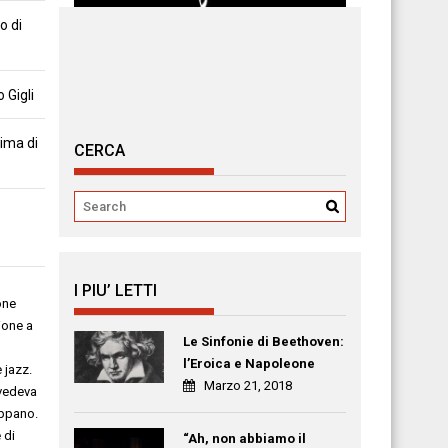
o di
 Gigli
tima di
CERCA
I PIU’ LETTI
one
ione a
Le Sinfonie di Beethoven:
l’Eroica e Napoleone
e jazz.
Marzo 21, 2018
vedeva
appano
.
 di
“Ah, non abbiamo il