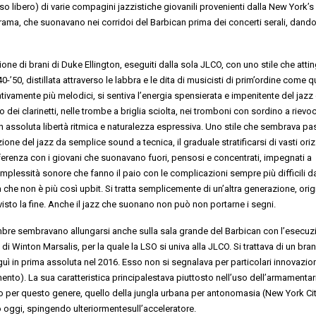
so libero)
di varie compagini jazzistiche
giovanili
provenienti dalla
New York’s
Drama
, che suonavano nei corridoi del Barbican prima dei concerti serali,
dando
zione
di brani di Duke Ellington, eseguiti da
lla sola
JLCO
, con uno stile che
atti
40-’50
,
distillata
attraverso le labbra e le dita di musicisti di prim’ordine come qu
ativamente
più
melodici
,
si sent
iva
l’energia spensierata e
impenitente del jazz 
dei clarinetti, nell
e trombe a briglia sciolta, nei tromboni
con sordino
a
rievo
n assoluta libert
à ritmica e naturalezza espressiva
.
Uno sti
le
che sembrava
pa
ione del jazz da semplice
sound
a tecnica,
il gradua
le stratificarsi
d
i
vasti ori
fferenza
con i giovani
che suona
va
no fuori, pensosi e concentrati
, impegnati a
omplessità sonore
che fanno il paio con l
e complicazioni
sempre pi
ù difficili d
a che
non è
più così
upbit
.
Si tratta semplicemente di un’altra generazione
, ori
sto la fine. Anche il jazz che suonano non può non portarne i segni.
ombre sembra
va
no
allungarsi anche
sulla sala grande del Barbican con l’esecuz
’ di Winton Marsalis
, per la quale la LSO
si uni
va
alla JLCO
. Si tratta
va
di un
bra
guì
in prima assoluta nel 2016
. Esso non si
segnala
va
per
particolar
i innovazio
imento
)
. La sua caratteristica principale
stava
piuttosto
nell’
uso dell’armamentar
o per questo genere
, quello della jungla urbana per antonomasia
(New York Cit
o oggi, spingendo
ulteriormente
sull’acceleratore.