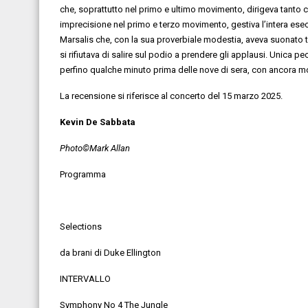
che, soprattutto
nel primo e ultimo movimento
,
dirige
va
tanto c
imprecisione
nel primo e ter
z
o movimento, gesti
va
l’intera es
Marsalis che, con la sua proverbiale modestia,
aveva
suonato 
si rifiuta
va
di salire sul podio a prendere gli applausi
.
Unica pe
perfino qualche minuto prima delle nove di sera,
con ancora
m
La recensione si riferisce al
concerto
del
15 marzo
202
5
.
Kevin De Sabbata
Photo©Mark Allan
Programma
Selections
da brani
di
Duke Ellington
INTERVALLO
Symphony No 4 The Jungle