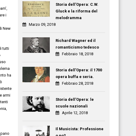
Storia dell’Opera: C.W.
eam
’,
Gluck e la riforma del
re i
melodramma
Marzo 09, 2018
 di New
Richard Wagner ed il
romanticismo tedesco
d
i tutti
Febbraio 18, 2018
o
sso
oblema
Storia dell’Opera: il 1700
anto ha
opera buffa e seria.
rò
Febbraio 28, 2018
istente
le armi
Storia dell’Opera: le
tenti
scuole nazionali
onia,
Aprile 12, 2018
Il Musicista: Professione
ppano
o no?