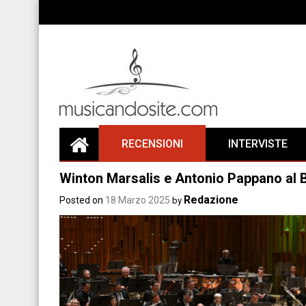
Skip
to
content
RECENSIONI
INTERVISTE
Winton Marsalis e Antonio Pappano al 
Redazione
Posted on
18 Marzo 2025
by