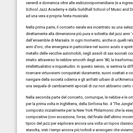
venerdì e domenica
oltre al
le esibizioni
pomeridiane (e a ingres
School Jazz Academy
e dalla
Guildhall School of Music and 
ad una vera e propria festa musicale
.
Nella prima parte, i
l concerto serale
era incentrato su una sele
direttament
e
al
la
dimensione
più
pura e schietta
del jazz
anni
’
dell’
ensemble
di Marsalis
.
In ogni momento, anche in quelli
rel
anni d’oro
, che emergeva in particolare
nel suono acuto e spinto 
metallo delle vecchie automobili,
negli assoli di sax suonati co
intatto attraverso le
nebbie smooth degli anni
’80,
la tras
formaz
intellet
t
uali
stici
e
inquietudini. In questo senso,
si sentiva la di
ricercare
virtuosism
i c
onquistati
duramente
, suoni ovattati
e c
navigare della società odierna
e gli anfra
tti urbani
di un
’Americ
un
a sequela di cambiamenti epocali di cui non abbiamo certo vi
Nella seconda parte del concerto, comunque,
le nebbie e le 
per la prima volta in Inghilterra, della
Sinfonia No. 4 ‘The Jungle
composto
inizialmente
per la
New York Philarmonic
che la ese
compositiv
e (con eccezione, forse, del finale dell’ultimo mov
tipico del jazz per esplorare
ancora una volta un
topos
classic
stavolta, vist
i
i tempi ancora pi
ù torbidi
e ansiogeni
che viviam