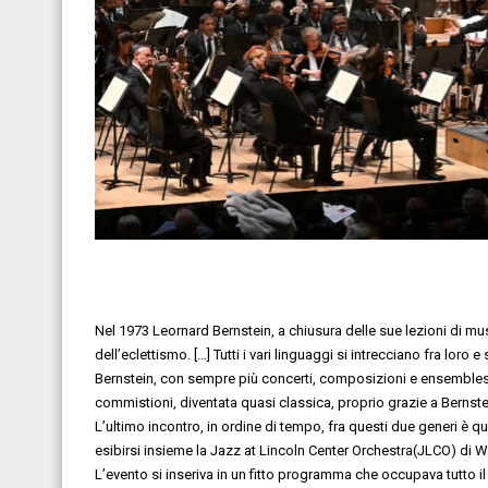
Nel 1973
Leornard Bernstein, a chiusura delle sue lezioni di m
dell’eclet
ti
smo
.
[
…]
Tutti
i
vari linguaggi si intrecciano fra loro
e 
Bernstein
, con
sempre pi
ù concerti, composizioni e
ens
e
mble
commistioni,
diventat
a
quasi classic
a
, proprio grazie a
Bernste
L’ultimo
incontro, in ordine di tempo, fra questi due generi è q
esibirsi insieme la
Jazz at Lincoln Center Orchestra
(JLCO)
di
W
L’evento
si inseriva in un fitto programma
che
occupava
tutto i