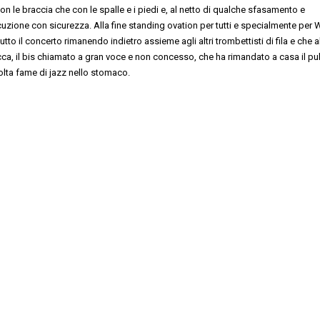
on le bracci
a
che con le spalle e i piedi e, al netto di qualche sfasamento e
ecuzione con sicurezza. All
a
fine
standing ovation
per tutti e
specialmente per 
tu
tto il concerto rimanendo indietro
assieme agli altri trombettisti
di fila
e che al
cca
,
il bis chiamato a gran voce e non concesso,
che ha rimandato a casa il pu
olta
fame di jazz nello stomaco.