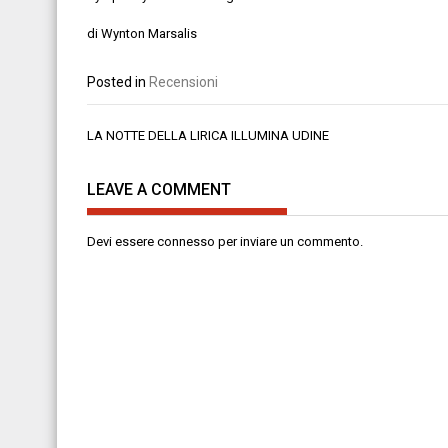
di
Wynton Marsalis
Posted in
Recensioni
Navigazione
LA NOTTE DELLA LIRICA ILLUMINA UDINE
articoli
LEAVE A COMMENT
Devi essere
connesso
per inviare un commento.