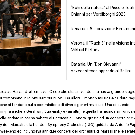
“Echi della natura” al Piccolo Teatr
Chianni per Verdiborghi 2025
Recanati: Associazione Beniamino
Verona: il “Rach 3” nella visione in
Mikhail Pletnëv
Catania: Un “Don Giovanni”
novecentesco approda al Bellini.
usica ad Harvan
d
,
affermava:
‘
Credo che
st
ia arrivando
una nu
o
va grande
st
agi
si combinano in idiomi sempre nuovi
’
.
Da
allora il mondo musicale ha dato r
ag
s
che si fondano sulla
commistione
di
diversi generi
musicali. Una di queste
in (ma anche a Gershwin,
Stravinsky e vari altri)
,
è
q
uell
a
fra musica sinfonica
uello andato in
scena sabato al Barbican di Londra
, grazie
ad un concerto che 
ynton Marsalis
e la
London Symphony Orchestra
(LSO)
guidata da
Antonio P
l weekend ed inclundeva altri due concerti dell’orchestra di Marsalis
nelle serate