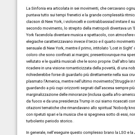
La Sinfonia
era
articolata in sei
movimenti, che cerca
va
no ognu
punta
va
tutto sui
tempi frenetici e
la
grande complessit
à ritmi
clacson di New York, i violoncelli e contrabbassi
ad imitare il 
secondo movimento, l
o strepito della metropoli
diventava
un
‘
York
facendola diventare
musica e spettacolo
, con atmosfere
elegiache
caratterizza
va
no inv
ece il terzo e il quarto moviment
sensuale di New York
, mentre il primo
, intitolato
‘
Lost in Sight
’
coloro che sono confinati ai margini
, presenti
ovunque
ma spess
vellutato
e le qualità musicali
che le
sono proprie
.
Dall’altro lat
ricadere in una visione romanticizzata della p
overtà
,
di una nob
richi
e
derebbe forse di guardarlo più direttamente nella sua cr
plasmato l’America, mentre nell’
ultimo movimento
(
‘
Struggle in 
guardando a
più cupi orizzonti segnati dall
’
asces
a
sempre più 
marginalizzazione delle minoranze (inclusa quella afro-america
da fuoco
e da una presidenza Trump in cui siamo ricascati con 
citazioni tematiche che rimanda
va
no allo spiritual ‘
Nobody know
con ripetuti spari e la musica che si spegne
va
sotto di essi
,
no
turbolento periodo storico.
In generale, n
ell’eseguire questo compless
o brano l
a LSO e la