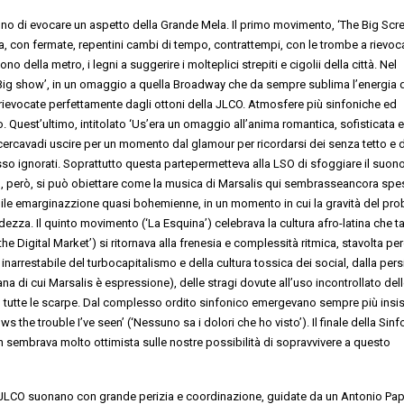
no di evocare un aspetto della Grande Mela.
Il primo
movimento
,
‘
The Big Scr
ca, con
fermate,
repentini cambi di tempo,
contrattempi, con
le trombe a rievoca
suono della metro
, i legni a suggerire i molteplici strepiti e ci
golii della città
.
Ne
l
Big show
’, in un omaggio a quella
Broadway
che da semp
re sublima l’energia
rievocate
perfettamente
da
gli ottoni della JLCO
. Atmosfere pi
ù sinfoniche e
d
o
. Quest’ultimo, intitolato ‘Us’
era
un
omaggio all’anima romantica, sofisticata e
cerca
va
di uscire per un momento dal
glamour
per ricordarsi
dei senza tetto e 
o ignorati. Soprattutto questa parte
permett
eva
alla LSO di sfoggiare
il suon
o, per
ò, si può obiettare come la musica di Marsalis qui
sembr
asse
ancora spe
ile emarginazzione quasi
bohemienne
,
in un momento in cui la gravità del pr
udezza.
Il quinto movimento
(
‘
La Esquina
’
)
celebra
va
la cultura
a
fro-
l
atina che t
the Digital Market
’
)
si
ritorna
va
al
la frenesia e complessità ritmica, stavolt
a pe
inarrestabile de
l turbocapitalismo e della cultura tossica dei social
, d
a
lla
pers
na di cui Marsalis è espressione), delle stragi do
vute all’uso incontrollato del
tutte le scarpe.
Dal complesso ordito sinfonico emerg
eva
no sempre più insis
s the trouble I’ve see
n
’ (‘Nessuno sa i dolori che ho visto’). Il finale de
lla Sinf
n sembra
va
molto ottimista
sulle nostre possibili
tà di sopravvivere a questo
 JLCO
suonano con grande perizia e coordinazione
, guidate da un
Antonio Pa