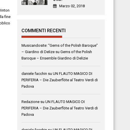
Marzo 02, 2018
Winton
la fine
bblico
COMMENTI RECENTI
Musicandosite: “Gems of the Polish Baroque”
– Giardino di Delize
su
Gems of the Polish
Baroque – Ensemble Giardino di Delizie
daniele facchin
su
UN FLAUTO MAGICO DI
PERIFERIA – Die Zauberflöte al Teatro Verdi di
Padova
Redazione
su
UN FLAUTO MAGICO DI
PERIFERIA – Die Zauberflöte al Teatro Verdi di
Padova
daniele facchin
su
UN FLAUTO MAGICO DI