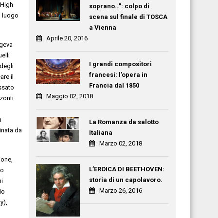
 High
soprano…”: colpo di
 luogo
scena sul finale di TOSCA
a Vienna
Aprile 20, 2016
ngeva
elli
I grandi compositori
degli
francesi: l’opera in
ca
re
il
Francia dal 1850
ssato
Maggio 02, 2018
zzonti
a
La Romanza da salotto
ginata da
Italiana
Marzo 02, 2018
ione
,
L’EROICA DI BEETHOVEN:
no
storia di un capolavoro.
ni
Marzo 26, 2016
io
y),