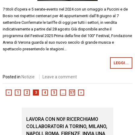
7 titoli d’opera e 5 serate-evento nel 2024 con un omaggio a Puccini e de
Bosio nei rispettivi centenari per 46 appuntamenti dall’8 giugno al 7
settembre Confermate le tariffe di oggi per tutti i settori, in vendita
indicativamente a partire dal 28 agosto Già disponibile anche il
programma del Festival 2025 Prima della fine del 100° Festival, Fondazione
Arena di Verona guarda al suo nuovo secolo di grande musica e
spettacolo presentendo le stagioni…
LEGGI...
Posted in
Notizie
Leave a comment
«
1
2
3
4
5
…
57
»
LAVORA CON NOI! RICERCHIAMO
COLLABORATORI A TORINO, MILANO,
NAPOLI, ROMA, FIRENZE. INVIA UNA