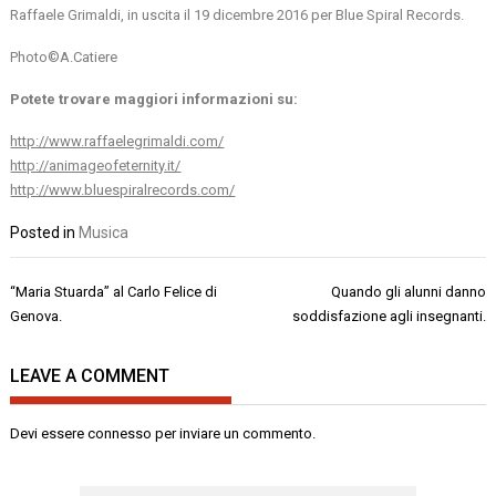
Raffaele Grimaldi, in uscita il 19 dicembre 2016 per Blue Spiral Records.
Photo©A.Catiere
Potete trovare maggiori informazioni su:
http://www.raffaelegrimaldi.com/
http://animageofeternity.it/
http://www.bluespiralrecords.com/
Posted in
Musica
Navigazione
“Maria Stuarda” al Carlo Felice di
Quando gli alunni danno
articoli
Genova.
soddisfazione agli insegnanti.
LEAVE A COMMENT
Devi essere
connesso
per inviare un commento.