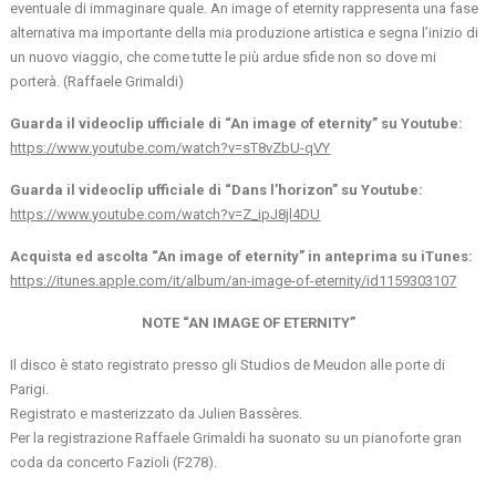
eventuale di immaginare quale. An image of eternity rappresenta una fase
alternativa ma importante della mia produzione artistica e segna l’inizio di
un nuovo viaggio, che come tutte le più ardue sfide non so dove mi
porterà. (Raffaele Grimaldi)
Guarda il videoclip ufficiale di “An image of eternity” su Youtube:
https://www.youtube.com/watch?v=sT8vZbU-qVY
Guarda il videoclip ufficiale di “Dans l’horizon” su Youtube:
https://www.youtube.com/watch?v=Z_ipJ8jl4DU
Acquista ed ascolta “An image of eternity” in anteprima su iTunes:
https://itunes.apple.com/it/album/an-image-of-eternity/id1159303107
NOTE “AN IMAGE OF ETERNITY”
Il disco è stato registrato presso gli Studios de Meudon alle porte di
Parigi.
Registrato e masterizzato da Julien Bassères.
Per la registrazione Raffaele Grimaldi ha suonato su un pianoforte gran
coda da concerto Fazioli (F278).