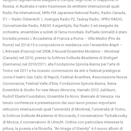
Russia, in Australia e radio-trasmesse da emittenti internazionali quali
Radio Rai International, NRN-FM Japanese National Radio, Radio-Canada,
Ö1 – Radio Österreich 1, Sveriges Radio P2, Taukay Radio, VPRO RADIO,
Concertzender Radio, RADIO 4 eigentijds, Rai Radio 3 ed eseguite da
orchestre, ensembles e solisti di fama mondiale. Raffaele Grimaldi è stato
borsista presso L’Accademia di Francia a Roma – Villa Medici (Prix de
Rome) nel 2014/15 e compositore in residenza con l’ensemble Aleph –
L’Arbresle (Francia) nel 2008, il Nouvel Ensemble Moderne – Montreal
(Canada) nel 2010, presso la Schloss Solitude Akademie di Stuttgart
(Germania) nel 2010/2011, alla Fondazione Spinola-Banna per l’arte di
Torino nel 2011 e ha ricevuto commissioni da enti e festival prestigiosi
come il teatro San Carlo di Napoli, Festival Acanthes, Associazione Nuova
Consonanza, Festival Valle d’Itria, Fondazione Spinola-Banna, Xenia
Ensemble & Studio for new Music Moscow, Hameln 2012 Jubileum,
Rudolf Eberle Foundation, Ensemble Ex-Novo, Biennale di Venezia. Ha
tenuto conferenze e presentazioni dei suoi lavori presso importanti
istituzioni internazionali quali l’università di Montreal, l’università di Torino,
la Schloss Solitude Akademie di Stoccarda, il conservatorio Tschaikovsky
di Mosca, il conservatorio di Utrecht. Coltiva con particolare interesse la
pittura, la poesia e la filosofia. “An Image of Eternity” è il nuovo album di