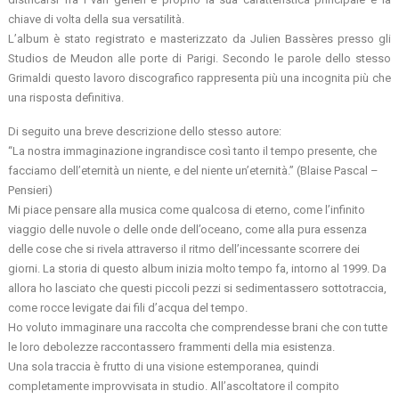
chiave di volta della sua versatilità.
L’album è stato registrato e masterizzato da Julien Bassères presso gli
Studios de Meudon alle porte di Parigi. Secondo le parole dello stesso
Grimaldi questo lavoro discografico rappresenta più una incognita più che
una risposta definitiva.
Di seguito una breve descrizione dello stesso autore:
“La nostra immaginazione ingrandisce così tanto il tempo presente, che
facciamo dell’eternità un niente, e del niente un’eternità.” (Blaise Pascal –
Pensieri)
Mi piace pensare alla musica come qualcosa di eterno, come l’infinito
viaggio delle nuvole o delle onde dell’oceano, come alla pura essenza
delle cose che si rivela attraverso il ritmo dell’incessante scorrere dei
giorni. La storia di questo album inizia molto tempo fa, intorno al 1999. Da
allora ho lasciato che questi piccoli pezzi si sedimentassero sottotraccia,
come rocce levigate dai fili d’acqua del tempo.
Ho voluto immaginare una raccolta che comprendesse brani che con tutte
le loro debolezze raccontassero frammenti della mia esistenza.
Una sola traccia è frutto di una visione estemporanea, quindi
completamente improvvisata in studio. All’ascoltatore il compito