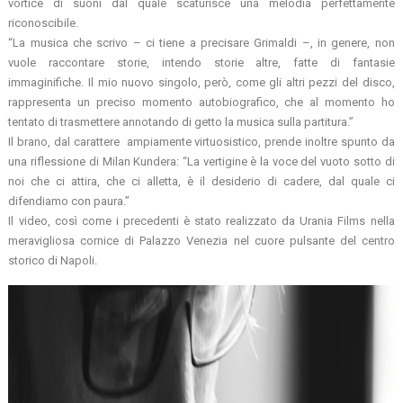
vortice di suoni dal quale scaturisce una melodia perfettamente
riconoscibile.
“La musica che scrivo – ci tiene a precisare Grimaldi –, in genere, non
vuole raccontare storie, intendo storie altre, fatte di fantasie
immaginifiche. Il mio nuovo singolo, però, come gli altri pezzi del disco,
rappresenta un preciso momento autobiografico, che al momento ho
tentato di trasmettere annotando di getto la musica sulla partitura.”
Il brano, dal carattere ampiamente virtuosistico, prende inoltre spunto da
una riflessione di Milan Kundera: “La vertigine è la voce del vuoto sotto di
noi che ci attira, che ci alletta, è il desiderio di cadere, dal quale ci
difendiamo con paura.”
Il video, così come i precedenti è stato realizzato da Urania Films nella
meravigliosa cornice di Palazzo Venezia nel cuore pulsante del centro
storico di Napoli.