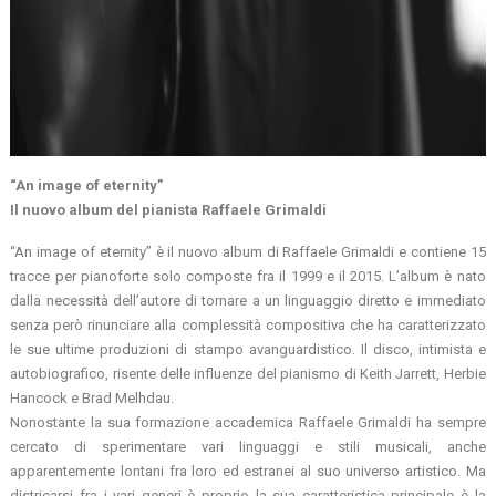
“An image of eternity”
Il nuovo album del pianista Raffaele Grimaldi
“An image of eternity” è il nuovo album di Raffaele Grimaldi e contiene 15
tracce per pianoforte solo composte fra il 1999 e il 2015. L’album è nato
dalla necessità dell’autore di tornare a un linguaggio diretto e immediato
senza però rinunciare alla complessità compositiva che ha caratterizzato
le sue ultime produzioni di stampo avanguardistico. Il disco, intimista e
autobiografico, risente delle influenze del pianismo di Keith Jarrett, Herbie
Hancock e Brad Melhdau.
Nonostante la sua formazione accademica Raffaele Grimaldi ha sempre
cercato di sperimentare vari linguaggi e stili musicali, anche
apparentemente lontani fra loro ed estranei al suo universo artistico. Ma
districarsi fra i vari generi è proprio la sua caratteristica principale è la