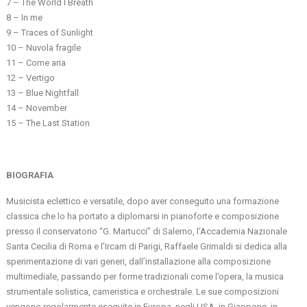
7 – The World I Breath
8 – In me
9 – Traces of Sunlight
10 – Nuvola fragile
11 – Come aria
12 – Vertigo
13 – Blue Nightfall
14 – November
15 – The Last Station
BIOGRAFIA
Musicista eclettico e versatile, dopo aver conseguito una formazione
classica che lo ha portato a diplomarsi in pianoforte e composizione
presso il conservatorio “G. Martucci” di Salerno, l’Accademia Nazionale
Santa Cecilia di Roma e l’Ircam di Parigi, Raffaele Grimaldi si dedica alla
sperimentazione di vari generi, dall’installazione alla composizione
multimediale, passando per forme tradizionali come l’opera, la musica
strumentale solistica, cameristica e orchestrale. Le sue composizioni
vengono regolarmente eseguite in Europa, negli USA, in Giappone, in