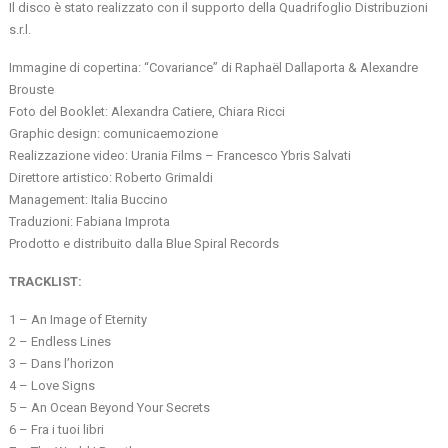
Il disco è stato realizzato con il supporto della Quadrifoglio Distribuzioni
s.r.l.
Immagine di copertina: “Covariance” di Raphaël Dallaporta & Alexandre
Brouste
Foto del Booklet: Alexandra Catiere, Chiara Ricci
Graphic design: comunicaemozione
Realizzazione video: Urania Films – Francesco Ybris Salvati
Direttore artistico: Roberto Grimaldi
Management: Italia Buccino
Traduzioni: Fabiana Improta
Prodotto e distribuito dalla Blue Spiral Records
TRACKLIST:
1 – An Image of Eternity
2 – Endless Lines
3 – Dans l’horizon
4 – Love Signs
5 – An Ocean Beyond Your Secrets
6 – Fra i tuoi libri