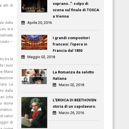
soprano…”: colpo di
e atti di
scena sul finale di TOSCA
a Vienna
ale della
Aprile 20, 2016
iv, si è
Gelmetti
I grandi compositori
iziato –
francesi: l’opera in
Francia dal 1850
Maggio 02, 2018
o tra le
da i suoi
he Maria
La Romanza da salotto
reazione
Italiana
pera. La
Marzo 02, 2018
to dalla
ari (che
L’EROICA DI BEETHOVEN:
a storia
storia di un capolavoro.
ammatico.
Marzo 26, 2016
di valori
aggio di
ria come