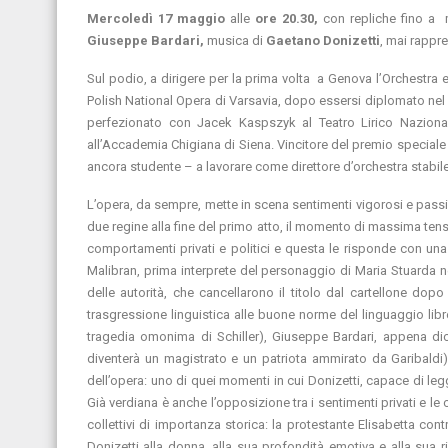
Mercoledì 17 maggio
alle
ore 20.30,
con repliche fino a
Giuseppe Bardari,
musica di
Gaetano Donizetti
, mai rappr
Sul podio, a dirigere per la prima volta a Genova l’Orchestra e 
Polish National Opera di Varsavia, dopo essersi diplomato nel 
perfezionato con Jacek Kaspszyk al Teatro Lirico Naziona
all’Accademia Chigiana di Siena. Vincitore del premio speciale
ancora studente – a lavorare come direttore d’orchestra stabile p
L’opera, da sempre, mette in scena sentimenti vigorosi e pass
due regine alla fine del primo atto, il momento di massima tensi
comportamenti privati e politici e questa le risponde con una 
Malibran, prima interprete del personaggio di Maria Stuarda ne
delle autorità, che cancellarono il titolo dal cartellone dopo
trasgressione linguistica alle buone norme del linguaggio libre
tragedia omonima di Schiller), Giuseppe Bardari, appena dici
diventerà un magistrato e un patriota ammirato da Garibaldi
dell’opera: uno di quei momenti in cui Donizetti, capace di le
Già verdiana è anche l’opposizione tra i sentimenti privati e le 
collettivi di importanza storica: la protestante Elisabetta con
Donizetti alla donna, alla sua profondità emotiva e alla sua r