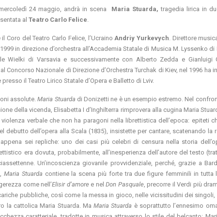
 mercoledì 24 maggio, andrà in scena
Maria Stuarda,
tragedia lirica in du
esentata al
Teatro Carlo Felice
.
il Coro del Teatro Carlo Felice, l’Ucraino
Andriy Yurkevych
. Direttore music
1999 in direzione d’orchestra all’Accademia Statale di Musica M. Lyssenko di Lv
le Wielki di Varsavia e successivamente con Alberto Zedda e Gianluigi 
 al Concorso Nazionale di Direzione d’Orchestra Turchak di Kiev, nel 1996 ha in
resso il Teatro Lirico Statale d’Opera e Balletto di Lviv.
ioni assolute.
Maria Stuarda
di Donizetti ne è un esempio estremo. Nel confront
one della vicenda, Elisabetta I d’Inghilterra rimprovera alla cugina Maria Stuar
violenza verbale che non ha paragoni nella librettistica dell’epoca: epiteti c
l debutto dell’opera alla Scala (1835), insistette per cantare, scatenando la 
 appena sei repliche: uno dei casi più celebri di censura nella storia dell’o
ttistico era dovuta, probabilmente, all’inesperienza dell’autore del testo (trat
assettenne. Un’incoscienza giovanile provvidenziale, perché, grazie a Bard
),
Maria Stuarda
contiene la scena più forte tra due figure femminili in tutta l
ggerezza come nell’
Elisir d’amore
e nel
Don Pasquale
, precorre il Verdi più dr
cariche pubbliche, così come la messa in gioco, nelle vicissitudini dei singoli, 
tro la cattolica Maria Stuarda. Ma
Maria Stuarda
è soprattutto l’ennesimo om
icchezza caratteriale, tradotte in musica attraverso lo stile del belcanto: Ma