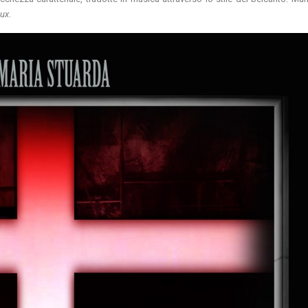
eux
.