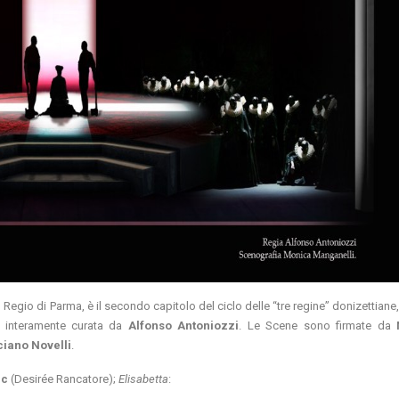
gio di Parma, è il secondo capitolo del ciclo delle “tre regine” donizettiane, 
 è interamente curata da
Alfonso Antoniozzi
. Le Scene sono firmate da
ciano Novelli
.
uc
(Desirée Rancatore);
Elisabetta
: