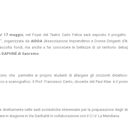
dal
17 maggio
, nel Foyer del Teatro Carlo Felice sarà esposto il progetto 
ia”, organizzata da
AIDDA
(Associazione Imprenditrici e Donne Dirigenti d’A
ccolta fondi, ma anche a far conoscere le bellezze di un territorio detur
 DAPHNÉ di Sanremo
.
ino che permette ai proprio studenti di allargare gli orizzonti didattico-c
ico e scenografico. Il Prof. Francesco Cento, docente del Paul Klee è il prom
 direttamente nelle sedi scolastiche interessate per la preparazione degli st
re in stagione in Via Garibaldi in collaborazione con il C.I.V. La Meridiana.