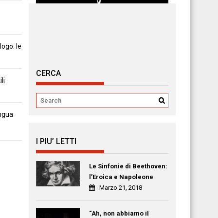
ogo: le
CERCA
li
ingua
I PIU’ LETTI
Le Sinfonie di Beethoven:
l’Eroica e Napoleone
Marzo 21, 2018
“Ah, non abbiamo il