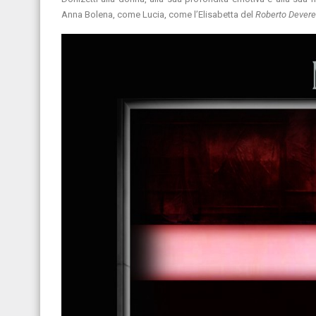
Anna Bolena, come Lucia, come l’Elisabetta del
Roberto Dever