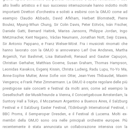
alto livello artistico e il suo successo internazionale hanno indotto molti
importanti Direttori d’orchestra e solisti a esibirsi con la GMJO come ad
esempio Claudio Abbado, David Afkham, Herbert Blomstedt, Pierre
Boulez, Myung-Whun Chung, Sir Colin Davis, Peter Eötvös, Iván Fischer,
Daniele Gatti, Bernard Haitink, Mariss Jansons, Philippe Jordan, Ingo
Metzmacher, Kent Nagano, Václav Neumann, Jonathan Nott, Seiji Ozawa,
Sir Antonio Pappano, e Franz Welser-Möst. Fra i musicisti rinomati che
hanno lavorato con la GMJO si annoverano Leif Ove Andsnes, Martha
Argerich, Yuri Bashmet, Lisa Batiashvili, Renaud and Gautier Capuçon,
Christian Gerhaher, Matthias Goerne, Susan Graham, Thomas Hampson,
Leonidas Kavakos, Evgenij Kissin, Christa Ludwig, Radu Lupu, Yo-Yo Ma,
Anne-Sophie Mutter, Anne Sofie von Otter, Jean-Yves Thibaudet, Maxim
Vengerov, e Frank Peter Zimmermann. La GMJO è ospite regolare delle più
prestigiose sale concerti e festival da molti anni, come ad esempio la
Gesellschaft der Musikfreunde a Vienna, il Concertgebouw Amsterdam, la
Suntory Hall a Tokyo, il Mozarteum Argentino a Buenos Aires, il Salzburg
Festival e il Salzburg Easter Festival, l’Edinburgh International Festival, i
BBC Proms, il Semperoper Dresden, e il Festival di Lucerna. Molti ex-
membri della GMJO sono ora nelle principali orchestre europee. Più
recentemente è stata annunciata un collaborazione intensiva con la