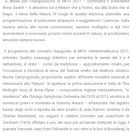
«L’attesa per l’inaugurazione di MITO 2017 – commenta il presidente
Anna Gastel – è altissima sia a Milano che a Torino, sia alla Scala che al
Regio: il tema della Natura, fil rouge di questa edizione, permette una
programmazione di particolare ampiezza e suggestione. I percorsi, dalla
musica antica alle nuove commissioni, saranno molteplici e dal loro
avvicendarsi e incrociarsi, proprio come accade in natura, si produrranno
emozioni sempre nuove».
Il programma del concerto inaugurale di MITO SettembreMusica 2017,
intitolato Quattro paesaggi (identico per entrambe le serate del 3 e 4
settembre), è stato – come da tradizione – appositamente creato per
l’occasione e introduce al tema del festival scelto dal direttore artistico
Nicola Campogrande, proponendo quattro differenti modalità musicali di
relazionarsi alla “Natura”. In apertura, la prima esecuzione in Italia di This
Midnight Hour di Anna Clyne – compositrice inglese trentasettenne, “in
residence” alla Chicago Symphony Orchestra dal 2010 al 2015, vincitrice di
numerosi premi e nominata ai Grammy Award – affascinata dal registro
basso degli archi e ispirata da versi poetici di Juan Ramón Jiménez e da
Charles Baudelaire, cui seguirà il celebre Concerto per pianoforte di
Gershwin (1925) affidato a uno dei suoi più acclamati interpreti di oggi, il
pianista francese Jean-Yves Thibaudet in cui i ritmi e le luci di Broadway, la