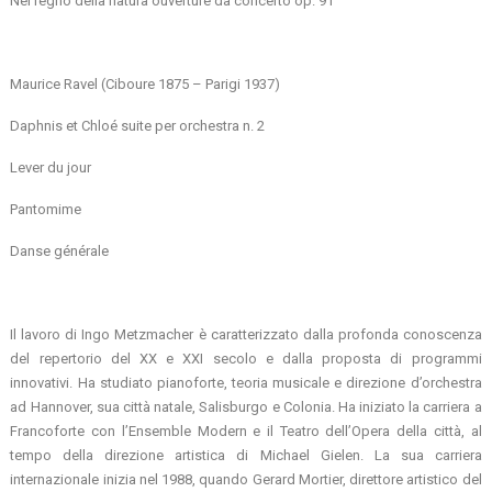
Nel regno della natura ouverture da concerto op. 91
Maurice Ravel (Ciboure 1875 – Parigi 1937)
Daphnis et Chloé suite per orchestra n. 2
Lever du jour
Pantomime
Danse générale
Il lavoro di Ingo Metzmacher è caratterizzato dalla profonda conoscenza
del repertorio del XX e XXI secolo e dalla proposta di programmi
innovativi. Ha studiato pianoforte, teoria musicale e direzione d’orchestra
ad Hannover, sua città natale, Salisburgo e Colonia. Ha iniziato la carriera a
Francoforte con l’Ensemble Modern e il Teatro dell’Opera della città, al
tempo della direzione artistica di Michael Gielen. La sua carriera
internazionale inizia nel 1988, quando Gerard Mortier, direttore artistico del