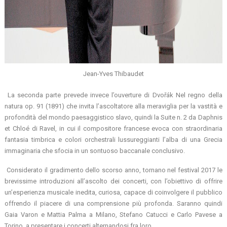
Jean-Yves Thibaudet
La seconda parte prevede invece l’ouverture di Dvořák Nel regno della
natura op. 91 (1891) che invita l’ascoltatore alla meraviglia per la vastità e
profondità del mondo paesaggistico slavo, quindi la Suite n. 2 da Daphnis
et Chloé di Ravel, in cui il compositore francese evoca con straordinaria
fantasia timbrica e colori orchestrali lussureggianti l’alba di una Grecia
immaginaria che sfocia in un sontuoso baccanale conclusivo.
Considerato il gradimento dello scorso anno, tornano nel festival 2017 le
brevissime introduzioni all’ascolto dei concerti, con l’obiettivo di offrire
un’esperienza musicale inedita, curiosa, capace di coinvolgere il pubblico
offrendo il piacere di una comprensione più profonda. Saranno quindi
Gaia Varon e Mattia Palma a Milano, Stefano Catucci e Carlo Pavese a
Torino, a presentare i concerti alternandosi fra loro.