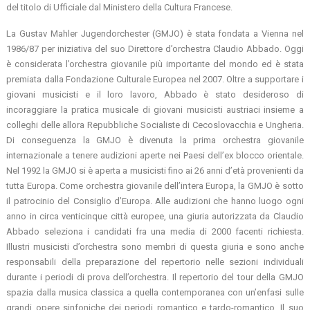
del titolo di Ufficiale dal Ministero della Cultura Francese.
La Gustav Mahler Jugendorchester (GMJO) è stata fondata a Vienna nel
1986/87 per iniziativa del suo Direttore d’orchestra Claudio Abbado. Oggi
è considerata l’orchestra giovanile più importante del mondo ed è stata
premiata dalla Fondazione Culturale Europea nel 2007. Oltre a supportare i
giovani musicisti e il loro lavoro, Abbado è stato desideroso di
incoraggiare la pratica musicale di giovani musicisti austriaci insieme a
colleghi delle allora Repubbliche Socialiste di Cecoslovacchia e Ungheria.
Di conseguenza la GMJO è divenuta la prima orchestra giovanile
internazionale a tenere audizioni aperte nei Paesi dell’ex blocco orientale.
Nel 1992 la GMJO si è aperta a musicisti fino ai 26 anni d’età provenienti da
tutta Europa. Come orchestra giovanile dell’intera Europa, la GMJO è sotto
il patrocinio del Consiglio d’Europa. Alle audizioni che hanno luogo ogni
anno in circa venticinque città europee, una giuria autorizzata da Claudio
Abbado seleziona i candidati fra una media di 2000 facenti richiesta.
Illustri musicisti d’orchestra sono membri di questa giuria e sono anche
responsabili della preparazione del repertorio nelle sezioni individuali
durante i periodi di prova dell’orchestra. Il repertorio del tour della GMJO
spazia dalla musica classica a quella contemporanea con un’enfasi sulle
grandi opere sinfoniche dei periodi romantico e tardo-romantico. Il suo