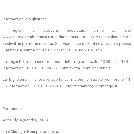
Informazioni e biglietteria
I biglietti si possono acquistare online sul sito
www.mitosettembremusica.it, o direttamente presso le due biglietterie del
Festival, rispettivamente in via San Francesco da Paola 6 a Torino e presso
il Teatro Dal Verme in via San Giovanni sul Muro 2 a Milano.
La biglietteria torinese è aperta tutti i giorni dalle 10.30 alle 18.30.
Informazioni: +39.011.01124777 – smtickets@comune.torino.it
La biglietteria milanese è aperta da martedì a sabato con orario 11-
19. Informazioni: +39.02.87905201 – biglietteriamito@ipomeriggi.it
Programma:
Anna Clyne (Londra, 1980)
This Midnight Hour per orchestra