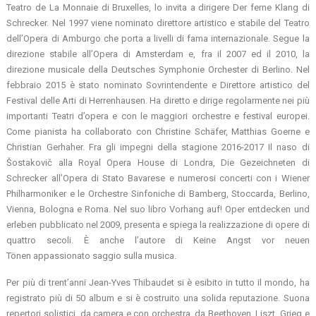
Teatro de La Monnaie di Bruxelles, lo invita a dirigere Der ferne Klang di
Schrecker. Nel 1997 viene nominato direttore artistico e stabile del Teatro
dell’Opera di Amburgo che porta a livelli di fama internazionale. Segue la
direzione stabile all’Opera di Amsterdam e, fra il 2007 ed il 2010, la
direzione musicale della Deutsches Symphonie Orchester di Berlino. Nel
febbraio 2015 è stato nominato Sovrintendente e Direttore artistico del
Festival delle Arti di Herrenhausen. Ha diretto e dirige regolarmente nei più
importanti Teatri d’opera e con le maggiori orchestre e festival europei.
Come pianista ha collaborato con Christine Schäfer, Matthias Goerne e
Christian Gerhaher. Fra gli impegni della stagione 2016-2017 Il naso di
Šostakovič alla Royal Opera House di Londra, Die Gezeichneten di
Schrecker all’Opera di Stato Bavarese e numerosi concerti con i Wiener
Philharmoniker e le Orchestre Sinfoniche di Bamberg, Stoccarda, Berlino,
Vienna, Bologna e Roma. Nel suo libro Vorhang auf! Oper entdecken und
erleben pubblicato nel 2009, presenta e spiega la realizzazione di opere di
quattro secoli. È anche l’autore di Keine Angst vor neuen
Tönen appassionato saggio sulla musica.
Per più di trent’anni Jean-Yves Thibaudet si è esibito in tutto il mondo, ha
registrato più di 50 album e si è costruito una solida reputazione. Suona
repertori solistici, da camera e con orchestra, da Beethoven, Liszt, Grieg e