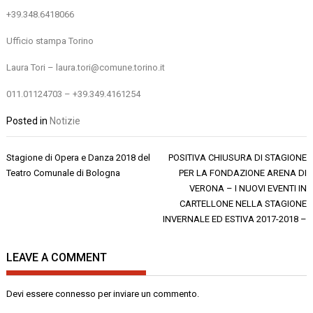
+39.348.6418066
Ufficio stampa Torino
Laura Tori – laura.tori@comune.torino.it
011.01124703 – +39.349.4161254
Posted in
Notizie
Navigazione
Stagione di Opera e Danza 2018 del
POSITIVA CHIUSURA DI STAGIONE
articoli
Teatro Comunale di Bologna
PER LA FONDAZIONE ARENA DI
VERONA – I NUOVI EVENTI IN
CARTELLONE NELLA STAGIONE
INVERNALE ED ESTIVA 2017-2018 –
LEAVE A COMMENT
Devi essere
connesso
per inviare un commento.