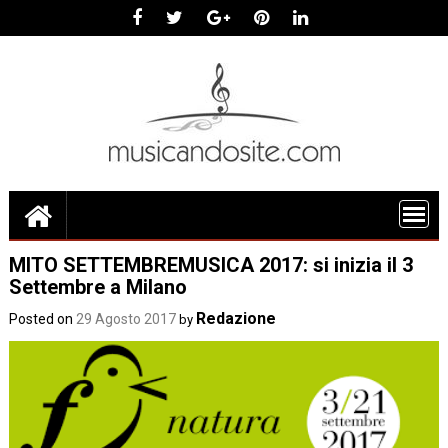
Skip
to
content
MITO SETTEMBREMUSICA 2017: si inizia il 3
Settembre a Milano
Redazione
Posted on
29 Agosto 2017
by