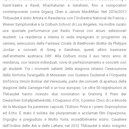
Saint-Saëns a Ravel, Khachaturian e Gershwin, fino a compositori
contemporanei come Qigang Chen e James MacMillan. Nel 2016/2017
Thibaudet è stato Artista in Residenza con l’Orchestre National de France, i
Wiener Symphoniker e la Colburn School di Los Angeles. Ha inoltre curato
una speciale performance per Radio France con alcuni selezionati
studenti. La residenza a Vienna lo vede impegnato in programmi da
camera, esecuzioni della Fantasia Corale di Beethoven dirette da Philippe
Jordan e concerti di Grieg e Gershwin, questi ultimi trasmessi
dall’emittente austriaca ORF. Alla Colburn inizia il suo terzo anno di
residenza, con lezioni individuali, corsi di perfezionamento e concerti con
gli studenti. Tra i momenti salienti della stagione citiamo l’esecuzione
della Sinfonia Turangalîla di Messiaen con Gustavo Dudamel e l’Orquesta
Sinfónica Simón Bolívar del Venezuela, parte dei concerti di apertura della
stagione della Carnegie Hall e un tour europeo. Le oltre 50 registrazioni di
Thibaudet hanno ricevuto due nomination ai Grammy, il Preis der
Deutschen Schallplattenkritik, il Diapason d’Or, il premio Choc di Le Monde
de la Musique fra parentesi caporali, l’Edison Prize e i premi Gramophone
ed Echo. È stato il solista dei pluripremiati e acclamati film Espiazione,
Orgoglio e pregiudizio e Molto forte, incredibilmente vicino. Cavaliere
dell’Ordine delle Arti e delle Lettere, nel 2012 Thibaudet è stato insignito