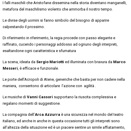
I falli maschili
che
Aristofane
dissemina nella storia diventano
manganelli,
metafora del maschilismo violento che ammorba il nostro tempo
.
Le
divise
degli uomini si fanno
simbolo del bisogno di
apparire
calpestando
il prossimo.
Di riferimento in riferimento,
la regia procede con passo
elegante e
raffinato, cucendo
i personaggi addosso
ad ognuno degli interpreti,
esaltandone
ogni caratteristica e sfumatura
La scena, ideata da
Sergio Mariotti
ed illuminata con bravura da
Marco
Messeri
, è efficace e funzionale.
Le porte dell’Acropoli di Atene, generiche che basta per non cadere
nella
maniera, consentono
di articolare l’azione con
agilità
.
Le musiche di
Vanni
Cassori
supportano la riuscita complessiva e
regalano momenti di suggestione.
La compagnia dell’
Arca Azzurra
è una
sicurezza nel mondo
del teatro
italiano
, ed anche in anche in questa occasione
tutti
gli interpreti sono
all’altezza della situazione
ed è un piacere sentire un simile affiatamento,