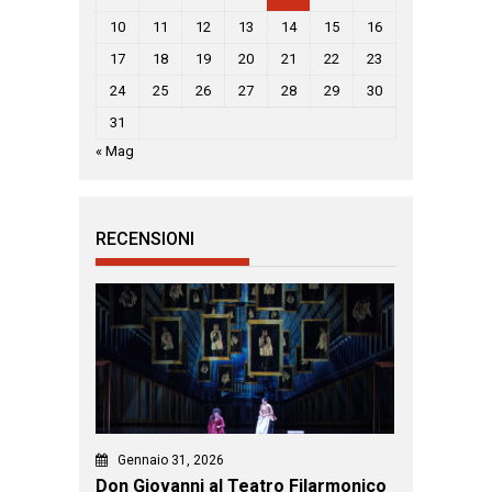
10
11
12
13
14
15
16
17
18
19
20
21
22
23
24
25
26
27
28
29
30
31
« Mag
RECENSIONI
Gennaio 31, 2026
Don Giovanni al Teatro Filarmonico