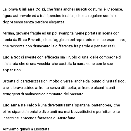
La brava
Giuliana
Colzi
, che firma anche i riusciti costumi, è Cleonice
,
figura autorevole ed a tratti persino ieratica, che sa regalare sorrisi e
doppi sensi senza perdere eleganza.
Mirrina
, giovane fragile ed un po’ svampita, viene portata in scena con
ironia da
Elisa
Proietti
, che sfoggia un bel repertorio mimico espressivo,
che racconta con disincanto la differenza fra parole e pensieri reali.
Lucia Socci
riveste con efficacia sia il ruolo di
una delle
compagne di
Lisistrata
che di una vecchia che costella la narrazione con le sue
apparizioni.
Si tratta di caratterizzazioni molto diverse, anche dal punto di vista
fisico ,
che la brava attrice affronta senza difficoltà, offrendo alcuni istanti
struggenti di malinconico rimpianto del passato.
Lucianna
De Falco
è una divertentissima ‘spartana’
partenopea, che
offre siparietti ironici e divertenti ma mai bozzettistici e perfettamente
inseriti nella vicenda farsesca di Aristofane.
Arriviamo quindi a
Lisistrata
.