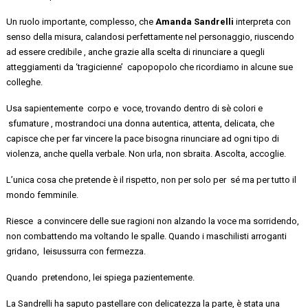
Un ruolo importante, complesso, che
Amanda
Sandrelli
interpreta con
senso della misura, calandosi perfettamente nel personaggio, riuscendo
ad essere
credibile
,
anche grazie alla scelta di rinunciare a quegli
atteggiamenti da ‘
tragicienne
’ capopopolo che ricordiamo in alcune sue
colleghe.
Usa
sapientemente corpo
e voce,
trovando dentro di
sè
colori e
sfumature ,
mostrandoci
una donna
autentica
, attenta, delicata, che
capisce che per far vincere la pace bisogna rinunciare ad ogni
tipo di
violenza, anche
quella
verbale. Non urla, non sbraita. Ascolta, accoglie.
L’unica cosa che pretende è il rispetto, non per solo
per sé
ma per tutto il
mondo femminile.
Riesce a
convincere delle sue ragioni non alzando la voce ma sorridendo,
non combattendo ma voltando le spalle. Quando i maschilisti arroganti
gridano, lei
sussurra con fermezza.
Quando pretendono
, lei spiega pazientemente.
La Sandrelli ha saputo
pastellare
con delicatezza la parte,
è stata
una