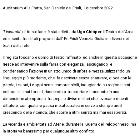
Auditorium Alla Fratta, San Daniele del Friuli,
1 dicembre
2022
‘
Lisistrata
’
d
i
Aristofane
,
è stata
riletta da
Ugo
Chiti
per
il Teatro dell’Arca
ed inserita
fra i titoli
proposti dall’
Ert Friuli Venezia Giulia
in diversi
dei
teatri della rete
.
Il regista toscano
è uomo di teatro raffinato ed anche in questa occasione
riesce ad intervenire
sulla farsa con eleganza,
asciugando e
condensando l’azione
in
un atto unico di un’ora e mezza
,
utilizzando un
linguaggio
più moderno, che fa riscrivere
senza snaturare,
gioca con
le
parole
, i suoni
,
i
doppi sensi comprensibili, indugiando su regionalismi
colloquiali mai forzati, riuscendo a trasportare il racconto in una
dimensione atemporale, fra pepli e divise militari
che evocano recenti
dittature
, con qualche
pausa
metateatrale
che serve a stemperare il
crescendo della vicenda, che scorre a ritmi serrati ma mai esasperati.
La vicenda è ambientata
ad Atene,
durante
la Guerra
del Peloponneso,
ma
la storia
va benissimo per qualunque
altro conflitto.