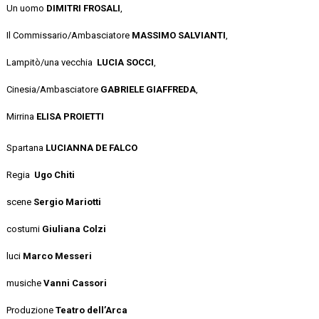
Un uomo
DIMITRI FROSALI
,
Il Commissario/Ambasciatore
MASSIMO SALVIANTI
,
Lampitò
/una
vecchia
LUCIA
SOCCI
,
Cinesia/
A
mbasciatore
GABRIELE GIAFFREDA
,
Mirrina
ELISA PROIETTI
Spartana
LUCIANNA DE FALCO
Regia
Ugo
Chiti
scene
Sergio Mariotti
costumi
Giuliana
Colzi
luci
Marco Messeri
musiche
Vanni
Cassori
Produzione
Teatro
dell’Arca