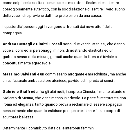
come colpisce la scelta di rinunciare ai microfoni: finalmente un teatro
coraggiosamente autentico, con la soddisfazione di sentire il vero suono
della voce, che proviene dall’interprete e non da una cassa.
I
quattordici
personaggi in vengono affrontati dai nove attori della
compagnia.
Andrea Costagli
e
Dimitri Frosali
sono due vecchi
ateniesi, che danno
voce al coro ed ai personaggi minori, dimostrando elasticità ed un
garbato senso della misura, garbati anche quando il testo è triviale o
concettualmente sgradevole.
Massimo
Salvianti
è un commissario arrogante e
maschilista
,
ma anche
un caricaturale ambasciatore ateniese, pavido ed in preda ai sensi
.
Gabriele Giaffreda
, fra gli altri ruoli, interpreta Cinesia, il marito aitante
e
violento
di
Mirrina
, che viene messo in ridicolo. La parte è interpretata con
ironia ed eleganza,
tanto
quando prova a reclamare di essere appagato
sessualmente che quando
esibisce
per qualche istante il suo corpo
di
scultorea bellezza.
Determinante il
comtributo
data dalle interpreti femminili.