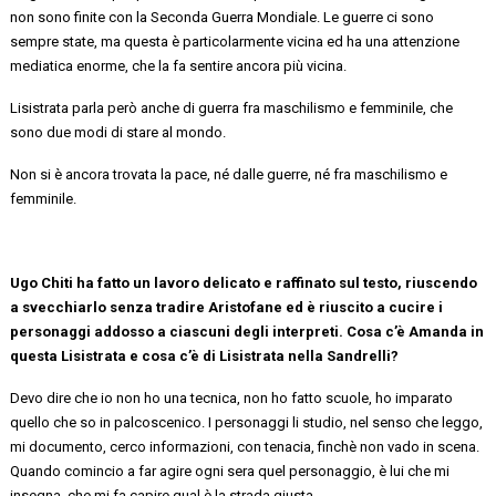
non sono finite con la Seconda Guerra Mondiale. Le guerre ci sono
sempre state, ma questa è particolarmente vicina ed ha una attenzione
mediatica enorme
, che la fa sentire ancora più vicina.
Lisistrata parla però anche di guerra fra maschilismo e femminile, che
sono due modi di stare al mondo.
Non si è ancora trovata la pace, né dalle guerre, né fra maschilismo e
femminile.
Ugo Chiti ha fatto un lavoro delicato e raffinato sul testo, riuscendo
a svecchiarlo senza tradire Aristofane
ed è riuscito a cucire i
personaggi addosso a
ciascuni
degli interpreti
.
Cosa c’è Amanda in
questa Lisistrata e cosa c’è di Lisistrata nella Sandrelli?
Devo dire
che io non ho una tecnica, non ho fatto scuole, ho imparato
quello che so in palcoscenico. I personaggi li studio, nel senso che leggo,
mi documento,
cerco informazioni, con tenacia,
finchè
non vado in scena.
Quando comincio a far agire ogni sera quel personaggio, è lui che mi
insegna, che mi fa capire qual è la strada giusta.