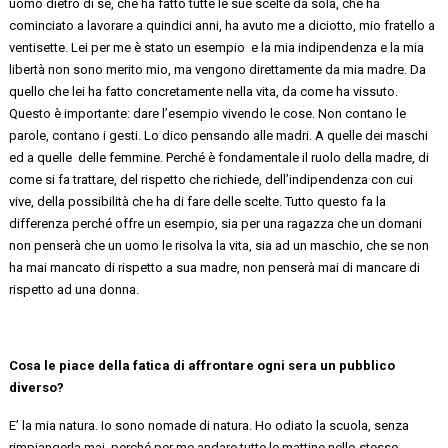
uomo dietro di sé, che ha fatto tutte le sue scelte da sola, che ha
cominciato a lavorare a quindici anni, ha avuto me a diciotto, mio fratello a
ventisette. Lei per me è stato un
esempio e
la mia indipendenza e la mia
libertà non sono merito mio, ma vengono direttamente da mia madre. Da
quello che lei ha fatto concretamente nella vita, da come ha vissuto.
Questo è importante: dare l’esempio vivendo le cose. Non contano le
parole, contano i gesti. Lo dico pensando alle madri. A quell
e
dei maschi
ed a
quelle delle
femmine. Perché è fondamentale il ruolo della madre, di
come si fa trattare, del rispetto che richiede, dell’indipendenza con cui
vive, della
possibilità
che
ha
di fare delle scelte. Tutto questo fa la
differenza perché offre un esempio, sia per una ragazza che un domani
non penserà che un uomo le risolva la vita
, sia ad un maschio, che se non
ha mai mancato di rispetto a sua madre, non penserà mai di mancare di
rispetto ad una donna.
Cosa le piace della fatica di affrontare ogni sera un pubblico
diverso?
E’
la mia natura. Io sono nomade di natura. Ho odiato la scuola, senza
rimpiangerla mai, perché per me andare tutte le mattine nello stesso