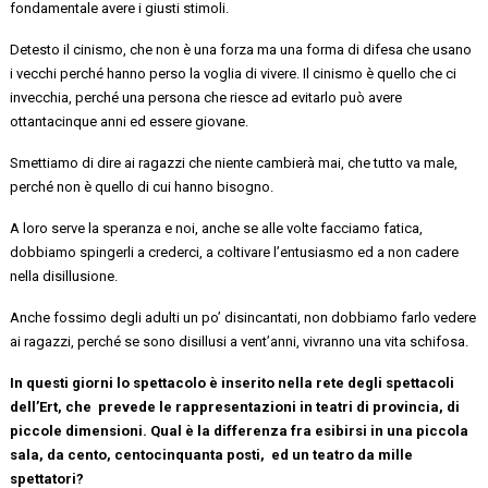
fondamentale avere i giusti stimoli.
Detesto il cinismo, che non è una forza ma una forma di difesa che usano
i vecchi perché hanno perso la voglia di vivere. Il cinismo è quello che ci
invecchia, perché una persona che riesce ad evitarlo può avere
ottantacinque anni ed essere giovane.
Smettiamo di dire ai ragazzi che
niente
cambierà mai, che
tutto va male,
perché non è quello di cui hanno bisogno.
A loro serve la speranza e noi, anche se alle volte facciamo fatica,
dobbiamo spingerli a crederci, a coltivare l’entusiasmo ed a non cadere
nella disillusione.
Anche fossimo degli adulti un po’ disincantati, non dobbiamo farlo vedere
ai ragazzi, perché se sono disillusi a vent’anni, vivranno una vita schifosa.
In questi giorni lo spettacolo è inserito nella rete degli spettacoli
dell’Ert,
che prevede
le rappresentazioni in teatri di provincia, di
piccole dimensioni. Qual è la differenza fra esibirsi in una piccola
sala, da cento, centocinquanta
posti, ed
un teatro da mille
spettatori?