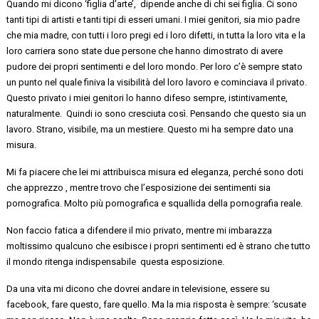
Quando
mi
dicono ‘figlia
d’arte
’
,
dipende
anche di chi sei figlia.
Ci sono
tanti tipi di artisti e tanti tipi di esseri umani. I miei genitori, sia mio padre
che mia madre, con tutti i loro pregi ed i loro difetti, in tutta la loro vita e la
loro carriera sono state due persone che hanno dimostrato di avere
pudore dei propri sentimenti e del loro mondo. Per loro c’è sempre stato
un punto nel quale finiva la visibilità del loro lavoro e cominciava il privato.
Questo privato i miei genitori lo hanno difeso sempre, istintivamente,
naturalmente. Quindi io sono cresciuta così. Pensando che questo sia un
lavoro.
Strano,
visibile, ma un mestiere
. Questo mi ha sempre dato una
misura.
Mi fa piacere che lei mi attribuisca misura ed eleganza, perché sono doti
che
apprezzo ,
mentre trovo che l’esposizione dei sentimenti sia
pornografica. Molto più pornografica e squallida della pornografia reale.
Non faccio fatica a difendere il mio privato, mentre mi imbarazza
moltissimo qualcuno che esibisce i propri sentimenti ed è strano che tutto
il mondo ritenga
indispensabile questa
esposizione.
Da una vita mi dicono che dovrei andare in televisione, essere su
facebook
, fare questo, fare quello. Ma la mia risposta è sempre: ‘scusate