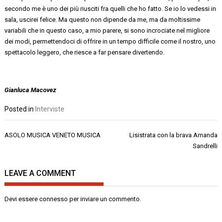
secondo me è uno dei più riusciti fra quelli che ho fatto. Se io lo vedessi in
sala, uscirei felice. Ma questo non dipende da me
,
ma da moltissime
variabili che in questo
caso
, a mio parere, si sono incrociate nel migliore
dei modi, permettendoci di offrire in un tempo difficile come il nostro, uno
spettacolo leggero, che riesce a far pensare divertendo.
Gianluca Macovez
Posted in
Interviste
Navigazione
ASOLO MUSICA VENETO MUSICA
Lisistrata con la brava Amanda
articoli
Sandrelli
LEAVE A COMMENT
Devi essere
connesso
per inviare un commento.