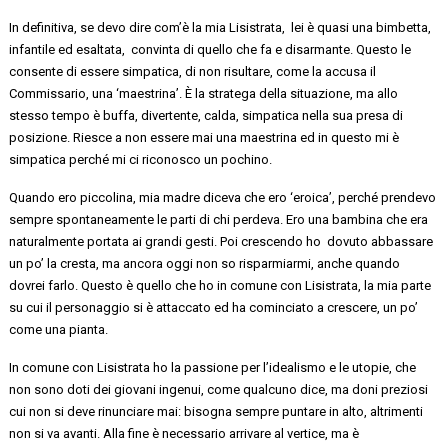
In definitiva, se devo dire com’è la mia
Lisistrata, lei
è quasi una bimbetta,
infantile ed esaltata, convinta
di
quello che fa e disarmante. Questo le
consente di essere simpatica, di non risultare, come la accusa il
Commissario, una ‘maestrina’. È la stratega della situazione, ma allo
stesso tempo è buffa, divertente
, calda, simpatica nella sua presa di
posizione. Riesce a
non essere mai una maestrina ed in questo mi è
simpatica perché mi ci riconosco un pochino.
Quando ero piccolina, mia madre diceva che ero ‘eroica’, perché prendevo
sempre spontaneamente le parti di chi perdeva. Ero una bambina che era
naturalmente portata ai grandi gesti. Poi crescendo
ho dovuto
abbassare
un po’ la cresta, ma ancora oggi non so risparmiarmi, anche quando
dovrei farlo. Questo è quello che ho in comune con Lisistrata, la mia parte
su cui il personaggio si è attaccato ed ha cominciato a crescere, un po’
come
una
pianta.
In comune con Lisistrata ho la passione per l’idealismo e le utopie, che
non sono doti dei giovani ingenui, come qualcuno
dice
, ma doni preziosi
cui non si deve rinunciare mai: bisogna sempre
puntare in alto, altrimenti
non si va avanti.
Alla fine
è necessario
arrivare al vertice
, ma è