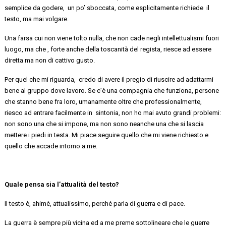
semplice da godere, un po’ sboccata, come esplicitamente richiede il
testo, ma mai volgare.
Una farsa cui non viene tolto nulla, che non cade negli intellettualismi fuori
luogo, ma
che ,
forte anche della toscanità del regista, riesce ad essere
diretta ma non di cattivo gusto.
Per quel che mi
riguarda, credo
di avere il pregio di riuscire ad adattarmi
bene al gruppo dove lavoro. Se c’è una compagnia che funziona, persone
che stanno bene fra loro, umanamente oltre che
professionalmente,
riesco ad entrare facilmente in sintonia, non ho mai avuto grandi problemi:
non sono una che si impone, ma non sono neanche una che si lascia
mettere i piedi in testa. Mi piace seguire quello che mi viene richiesto e
quello che accade intorno a me.
Quale pensa sia l’attualità
del testo?
Il testo è, ahimè, attualissimo, perché parla di guerra
e di pace
.
La guerra è sempre più vicina ed a me preme sottolineare che le guerre