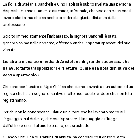
La figlia di Stefania Sandrelli e Gino Paoli si è subito rivelata una persona
disponibile, assolutamente a
utentica,
informale,
che
vive con
passione il
lavoro che fa, ma che
sa anche prendere
la giusta distanza
dalla
professione.
Sciolto immediatamente l’imbarazzo, la signora Sandrelli è stata
generosissima nelle risposte, offrendo
anche
insperati spaccati del suo
vissuto.
Lisistrata è una commedia di Aristofane di grande successo, che
ha avuto tante trasposizioni e riletture. Quale è la nota distintiva del
vostro
spettacolo ?
Chi conosce il teatro di Ugo Chiti sa che siamo
davanti ad un autore ed un
regista che ha un
segno distintivo
molto riconoscibile,
dote che non tutti i
registi hanno.
Per chi non lo conoscesse, Chiti è un autore che ha lavorato molto sul
linguaggio, sul dialetto, che osa ‘sporcare’ il linguaggio e rifugge
dall’
utilizzo
di
un
italiano letterario, quasi astratto.
Quando Chiti, una quarantina di anni fa, ha conosciuto il gruppo ‘Arca