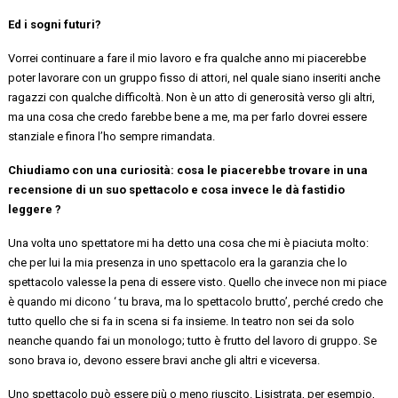
Ed i sogni futuri?
Vorrei continuare a fare il mio lavoro e fra qualche anno mi piacerebbe
poter lavorare con un gruppo
fisso
di attori, nel quale siano inseriti anche
ragazzi con qualche difficoltà. Non è un atto di generosità verso gli altri,
ma una cosa che credo farebbe bene a me, ma per farlo dovrei essere
stanziale e finora l’ho sempre rimandata.
Chiudiamo con una curiosità: cosa le piacerebbe trovare in una
recensione di un suo spettacolo e cosa invece le dà fastidio
leggere ?
Una volta uno spettatore mi ha detto una cosa che mi è piaciuta molto:
che per lui la mia presenza in uno spettacolo era la garanzia che lo
spettacolo valesse la pena di essere visto. Quello che invece
non
mi piace
è quando mi dicono ‘ tu brava, ma lo spettacolo
brutto’
, perché credo che
tutto quello che si fa in scena
si fa
insieme
. In teatro non sei da solo
neanche quando fai un monologo; tutto è frutto
del lavoro
di gruppo. Se
sono brava io, devono essere
bravi anche
gli altri
e viceversa.
Uno spettacolo può essere più o meno riuscito. Lisistrata, per esempio,