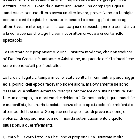
Azzurra’, con cui lavoro da quattro anni, erano una compagnia
quasi
amatoriale
, ognuno di loro aveva un altro lavoro, provenivano da famiglie
contadine
ed il regista
ha lavorato cucendo i personaggi
addosso agli
attori. Ovviamente
negli anni
la compagnia è cresciuta, però la confidenza
e la conoscenza che
Ugo
ha con i suoi attori si vede e si sente nello
spettacolo.
La
Lisistrata
che
proponiamo è
una Lisistrata moderna, che non tradisce
né l’Antica Grecia, né tantomeno Aristofane, ma prende dei riferimenti che
sono riconoscibili per il pubblico.
La farsa
è legata
al tempo in cui è stata scritta. I riferimenti ai personaggi
ed ai politici dell’epoca facevano ridere allora, ma ovviamente se sono
passati due
millenni e mezzo, bisogna procedere con una riscrittura. Per
fare un esempio, l’atmosfera che richiama il Commissario, figura maschile
e maschilista, ha un’aria fascista, senza che lo spettacolo sia ambientato
al tempo del fascismo. Semplicemente quel tipo di prevaricazione,
di
violenza
, di superomismo, a noi rimanda
automaticamente
a quelle
situazioni, a que
i riferimenti.
Questo è il lavoro
fatto da
Chiti, che ci propone una Lisistrata molto