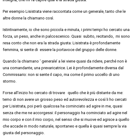
Per esempio
Lisistrata viene raccontata come un generale, tanto che le
altre donne la chiamano
così
.
Istintivamente, io che sono piccola e minuta, i primi tempi ho cercato una
forza,
un peso,
anche in palcoscenico
.
Quasi subito
, recitando, mi sono
resa conto che non era la strada giusta: Lisistrata è profondamente
femmina, si sente di essere la portavoce del gruppo delle donne.
Quando la chiamano ‘ generale’ a lei viene
quasi
da ridere, perché non è
una comandante, una
prevaricatrice
.
Lei
è
profondamente diversa dal
Commissario
: non si sente il capo, ma come
il primo
uccello di uno
stormo.
Forse all’inizio ho cercato di trovare quello che è più distante da me:
temo di non avere un grosso peso ed autorevolezza e così li ho cercati
per Lisistrata, poi però qualcosa ha cominciato ad agire in me, quasi
senza che me ne accorgessi: il personaggio ha cominciato ad agire nel
mio corpo e con il mio corpo, nel senso che si muove ed agisce a quello
che
accade
in
modo naturale,
spontaneo e quella è quasi sempre la via
giusta del personaggio.