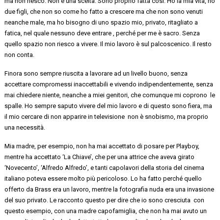
ma non riesco. Non è una scelta. Sono proprio fatta così. Ho la mia vita, ho
due figli
, che non so come ho fatto a crescere ma che non sono venuti
neanche male, ma ho bisogno di uno spazio mio, privato,
ritagliato a
fatica,
nel quale nessuno deve
entrare ,
perché per me
è sacro. Senza
quello spazio non riesco a vivere. Il mio lavoro è sul palcoscenico. Il resto
non conta.
Finora sono sempre riuscita a lavorare ad un livello buono, senza
accettare compromessi inaccettabili e vivendo indipendentemente, senza
mai chiedere niente, neanche a miei genitori, che comunque mi
coprono le
spalle. Ho sempre saputo vivere del mio lavoro e di questo sono fiera
, ma
il mio cercare di non apparire in
televisione non
è snobismo, ma proprio
una necessità.
Mia madre, per esempio, non ha mai accettato di posare per Playboy,
mentre ha accettato ‘La Chiave’, che per una attrice che aveva girato
‘Novecento’, ‘Alfredo
Alfredo
’, e tanti capolavori della storia del cinema
italiano poteva essere molto più pericoloso
. Lo ha
fatto
perché
quello
offerto da
Brass era
un
lavoro, mentre la fotografia nuda era una invasione
del suo privato. Le racconto questo per dire che io sono
cresciuta con
questo esempio, con una madre
capofamiglia, che non ha mai avuto un