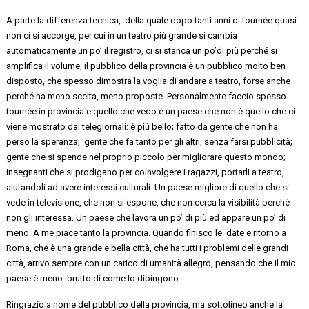
A parte la differenza
tecnica, della
quale dopo tanti anni di
tournée
quasi
non ci
si accorge
,
per cui in un teatro più grande si cambia
automaticamente
un po’ il registro, ci si stanca un po’di più perché si
amplifica il volume,
il pubblico della provincia è un pubblico molto ben
disposto, che spesso dimostra la voglia di andare a teatro, forse anche
perché ha meno scelta, meno proposte. Personalmente faccio spesso
tournée in
provincia e
quello che vedo è un paese che non è quello che ci
viene mostrato dai telegiornali: è più bello; fatto da gente che non ha
perso la speranza; gente che fa tanto per gli altri, senza farsi pubblicità;
gente che si spende nel proprio piccolo per migliorare questo mondo;
insegnanti che si prodigano per coinvolgere i ragazzi, portarli a teatro,
aiutandoli
ad avere interessi culturali. Un paese migliore di quello che si
vede in televisione, che non si espone, che
non
cerca la visibilità perché
non gli interessa. Un paese che lavora un po’ di più ed appare un po’ di
meno. A me piace tanto la provincia. Quando finisco
le date
e ritorno a
Roma, che è una grande e bella città, che ha tutti i problemi delle grandi
città, arrivo sempre con un carico di umanità allegro, pensando che il mio
paese è meno brutto di come lo dipingono.
Ringrazio a nome del pubblico della provincia, ma sottolineo anche la