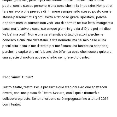
posto, con le stesse persone, è una cosa che mi fa impazzire. Non potrei
fare un lavoro che preveda di rimanere sempre nello stesso posto con le
stesse persone
tutti i giorni. Certo è faticoso girare, spostarsi, perché
dopo tre mesi di tournée non vedi l’ora di dormire nel tuo letto, mangiare a
casa, ma io arrivo a casa, sto cinque giorni in
grazia di Dio e
poi mi
dico
‘va be’, ma ora?’. Non è una caratteristica di tutti gli attori, perché ne
conosco alcuni che detestano la vita nomade, ma nel mio caso è una
peculiarità
insita in me.
Il teatro per me è stata una fantastica scoperta,
perché ho capito che mi fa bene, che è l’unica cosa che riesce a quietare
una specie di motore acceso che ho sempre avuto dentro.
Programmi futuri?
Teatro, teatro, teatro. Per le prossime due stagioni avrò due spettacoli
diversi,
con una
pausa da Teatro Azzurro, con il quale ritornerò a
collaborare presto. Se tutto va bene sarò impegnata fino a tutto il 2024
con il teatro.