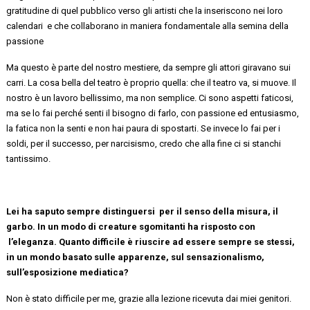
gratitudine di quel pubblico verso gli artisti che la inseriscono nei loro
calendari e
che
collaborano in maniera fondamentale alla semina della
passione
Ma questo è parte del nostro mestiere, da sempre gli attori giravano sui
carri. La cosa bella del teatro è proprio quella: che il teatro va, si muove. Il
nostro è un lavoro bellissimo, ma non semplice. Ci sono aspetti faticosi,
ma se lo fai perché senti il bisogno di farlo, con passione ed entusiasmo,
la fatica non la senti e non hai paura di spostarti. Se invece lo fai per i
soldi, per il successo, per narcisismo, credo che alla fine ci si stanchi
tantissimo.
Lei ha saputo sempre
distinguersi per
il senso della misura, il
garbo. In un modo di creature sgomitanti ha risposto
con
l’eleganza
. Quanto difficile è riuscire ad essere sempre se stessi,
in un mondo basato sulle apparenze
, sul sensazionalismo,
sull’esposizione mediatica
?
Non è stato difficile per me, grazie alla lezione ricevuta dai miei genitori.