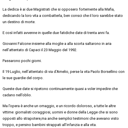
La dedica è ai due Magistrati che si opposero fortemente alla Mafia
,
dedicando la loro vita a combatterla
,
ben consci che il loro sa
rebbe stato
un destino di morte.
E così infatti avvenne in quelle due fatidiche date di trenta anni fa.
Giovanni Falcone insieme alla moglie a alla scorta saltarono in aria
nell’attentato di Capaci il 23 Maggio del 1992.
Passarono pochi giorni.
Il 19 Luglio, nell’attentato di via d’Amelio, perse la vita Paolo Borsellino con
le sue guardie del corpo.
Quest
e due date si ripetono continuamente
quasi a voler impedire che
cadano nell’oblio.
M
a
l’opera
è anche un omaggio
,
e un ricordo doloroso
,
a tutte le
altre
vittime: giornalisti
coraggiosi
, uomini e donne della Legge
che si sono
opposti allo strapotere
,
ma anche semplici
testimoni che avevano
visto
troppo, e persino bambini strappati all’infanzia e alla vita.