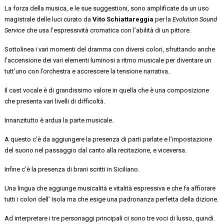
La forza della musica
,
e le sue suggestioni
,
sono amplificate da un uso
magistrale delle luci curato da
Vito Schiattareggia
per la
Evolution Sound
Service
che usa
l’espressività cromatica
con l’abilità di un pittore.
Sottolinea
i vari momenti del dramma
con diversi colori
,
sfruttando
anche
l’accensione dei vari elementi luminosi
a ritmo musicale
per diventare
un
tutt’uno
con l’orchestra
e accrescere
la tensione narrativa.
Il cast vocale è di grandissimo valore
in quella che è una composizione
che presenta vari livelli di difficoltà.
Innanzitutto è ardua la parte musicale.
A questo c’è da aggiungere la presenza di parti parlate e
l’impostazione
del suono
nel passaggio dal canto alla recitazione, e viceversa
.
Infine c’è
la presenza di
brani scritti in Siciliano.
U
na lingua che a
ggiunge musicalità e vitalità espressiva
e che fa
affiorare
tutti i colori dell’ Isola
ma che esige una padronanza perfetta della dizione
.
Ad
interpretare i tre personaggi principali
ci sono
tre voci di lusso, quindi
.