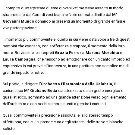
Il compito di interpretare
queste giovani vittime
viene assolto in modo
straordinario da
l
Coro di voci bianche
Note colorate
diretto dal
M°
Giovanni Mundo
donando ai presenti un momento di grande enfasi e
viva partecipazione.
I
l momento più commovente è quell
o
in cui
viene data voce
a tre di questi
bambini
che evocano
,
con sofferenza e stupore
,
il momento della loro
morte
. Bravissime le interpreti
Grazia Ferrera
,
Martina Morabito
e
Laura Campagna
, che riescono a
d
emozionare con un canto limpido ed
espressivo in cui
prevale
l’innocenza
,
in una partitura non semplice ma di
grande impatto emotivo.
Sul podio, a d
irige
re
l’Orchestra Filarmonica della Calabria
,
il
carismatico
M°
Giuliano Betta
caratterizzato da
un gesto energico e
quasi atletico
,
sommato ad una grande attenzione verso ogni elemento
dell’orchestra e con occhi sempre attenti a gestire
i cantanti
.
Quasi commovente la precisione assoluta
,
e allo stesso te
mpo
affettuosa
,
con cui
si prende
cura
degli attacchi delle
tre voci bianche
soliste
.