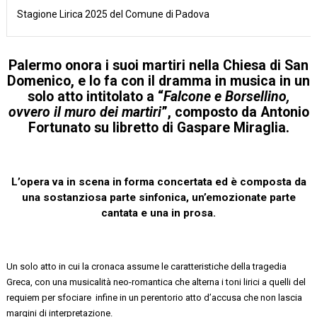
Stagione Lirica 2025 del Comune di Padova
Palermo
onora i suoi martiri
nella Chiesa di San
Domenico, e lo fa con il dramma in musica in un
solo atto intitolato
a
“
Falcone e Borsellino
,
ovvero il muro dei martiri
”
, composto
da
Antonio
Fortunato
su libretto di
Gaspare Miraglia
.
L’opera va in scena in forma concertata ed è composta da
una sostanziosa parte sinfonica, un’emozionate parte
cantata e una in prosa.
Un solo atto in cui la cronaca assume le caratteristiche della tragedia
Greca, con una musicalità neo-romantica che alterna
i
toni lirici a quelli del
requiem per sfociare in
fine in
un perentorio atto d’accusa che non lascia
margini di interpretazione.