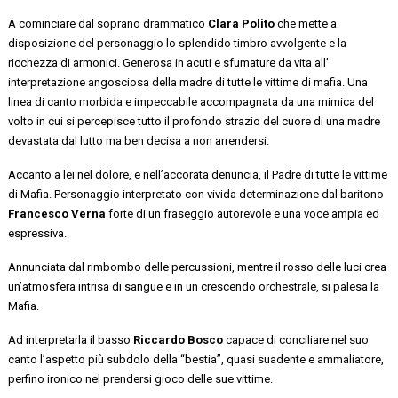
A
cominciare dal soprano drammatico
Clara Polito
che
mette
a
disposizione
del personaggio
lo
splendido
timbro avvolgente
e la
ricchezza di armonici.
Generosa in acuti e sfumature
da
vita all’
interpretazione
angosciosa
della madre di tutte le vittime
di mafia.
Una
linea di canto morbida e impeccabile accompagnata da una mimica del
volt
o in cui
si percepisce
tutto il profondo strazio del cuore di una madre
devastata dal lutto
ma ben decisa a non arrendersi
.
Accanto a lei nel dolore, e nell’accorata denuncia, il Padre di tutte le vittime
di Mafia. Personaggio interpretato con vivida determinazione dal baritono
Francesco Verna
forte di un fraseggio autorevole e una voce ampia ed
espressiva.
Annunciata dal rimbombo delle percussioni
,
mentre il rosso delle luci crea
un’atmosfera intrisa di sangue
e
in un crescendo orchestrale
,
si palesa la
Mafia
.
Ad interpretarla i
l
basso
Riccardo Bosco
capace di conciliare nel suo
canto l’aspetto
più subdolo della “bestia”, quasi suadente e ammaliatore,
perfino ironico nel prendersi gioco delle sue vittime.