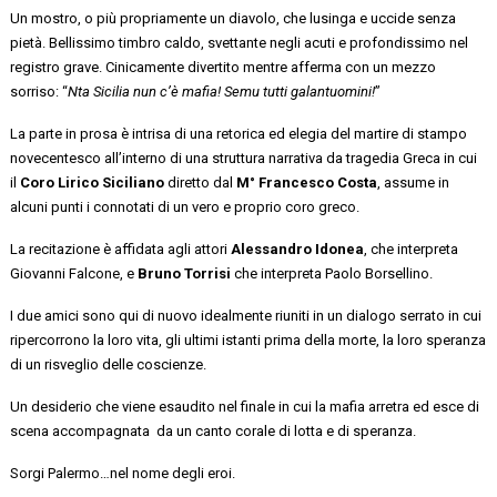
Un mostro, o più propriamente un diavolo
, che lusinga e uccide senza
pietà
. Bellissimo timbro caldo, svettante negli acuti e profondissimo nel
registro grave. Cinicamente divertito mentre afferma con un mezzo
sorriso:
“
Nta Sicilia nun c’è mafia! Semu tutti galantuomini!
”
La parte in prosa
è intrisa di una retorica
ed elegia
del martire di stampo
novecentesco all’interno di una struttura narrativa da tragedia Greca
in cui
il
C
oro Lirico
Siciliano
diretto dal
M°
Francesco Costa
, assume i
n
alcuni punti i
connotati di un
vero e proprio
coro greco.
La recitazione è affidata agli attori
Alessandro Idonea
,
che
interpreta
Giovanni Falcone
,
e
Bruno Torrisi
che interpreta
Paolo Borsellino.
I due amici sono qui di nuovo idealmente riuniti
in un dialogo serrato in cui
ripercorrono la loro vita, gli u
ltimi istanti prima della morte, la loro speranza
di un risveglio delle coscienze.
Un desiderio che viene esaudito nel finale in cui la mafia arretra ed esce di
scena accompagnata da
un cant
o corale di lotta e di speranza.
Sorgi Palermo…nel nome degli eroi.