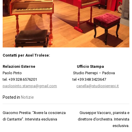
Contatti per Axel Trolese:
Relazioni Esterne
Ufficio Stampa
Paolo Pinto Studio Pierrepi – Padova
tel. +39 328.6576201 tel +39 348 3423647
paolopinto.stampa@gmail.com
canella@studiopierrepi.it
Posted in
Notizie
Navigazione
Giacomo Prestia: “Avere la coscienza
Giuseppe Vaccaro, pianista e
articoli
di Cantante”. Intervista esclusiva
direttore d’orchestra. Intervista
esclusiva.