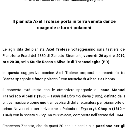
Il pianista Axel Trolese porta in terra veneta danze
spagnole e furori polacchi
Le agili dita del pianista
Axel Trolese
volteggeranno sulla tastiera del
Pianoforte Erard del 1880 di Zanotto Strumenti,
venerdì 26 aprile 2019,
ore 20.30,
nello
Studio Rosso
a
Silvelle di Trebaseleghe (PD).
In questa suggestiva cornice Axel Trolese proporrà un repertorio tra
“danze spagnole e furori polacchi” con musiche di Albeniz e Chopin.
Il concerto avrà inizio con le atmosfere spagnole di
Isaac Manuel
Francisco Albéniz
(1860 – 1909)
dal
Libro II di Iberia
(1905), definito dalla
critica musicale come uno tra i capisaldi della letteratura per pianoforte di
primo Novecento, per arrivare nella Polonia di
Fryderyk Chopin
(1810 –
1849)
con la
Sonata n. 3 op. 58 in Si minore
, composta nell’estate del 1844.
Francesco Zanotto, che da quasi 20 anni unisce la sua
passione per gli