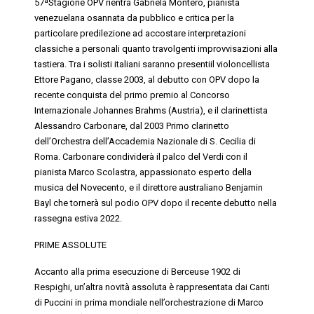
57ªStagione OPV rientra
Gabriela Montero
, pianista
venezuelana osannata da pubblico e critica per la
particolare predilezione ad accostare interpretazioni
classiche a personali quanto travolgenti improvvisazioni alla
tastiera. Tra i solisti italiani saranno presentiil
violoncellista
Ettore Pagano
, classe 2003, al debutto con OPV dopo la
recente conquista del primo premio al Concorso
Internazionale Johannes Brahms (Austria), e il
clarinettista
Alessandro Carbonare
, dal 2003 Primo clarinetto
dell’Orchestra dell’Accademia Nazionale di S. Cecilia di
Roma. Carbonare condividerà il palco del Verdi con il
pianista Marco
Scolastra
, appassionato esperto della
musica del Novecento, e il
direttore australiano Benjamin
Bayl
che tornerà sul podio OPV dopo il recente debutto nella
rassegna estiva 2022.
PRIME ASSOLUTE
Accanto alla prima esecuzione di
Berceuse
1902
di
Respighi, un’altra novità assoluta è rappresentata dai
Canti
di Puccini
in prima mondiale nell’orchestrazione di Marco