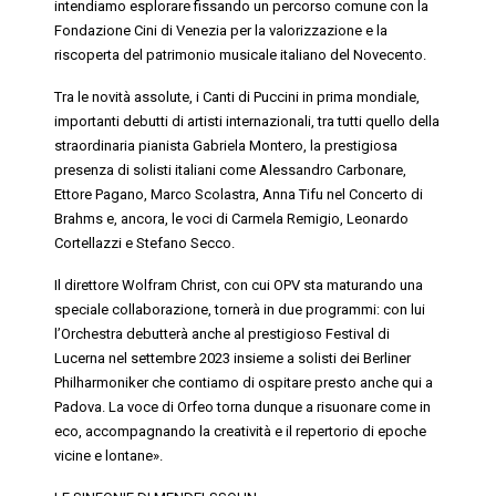
intendiamo esplorare fissando un percorso comune con la
Fondazione Cini di Venezia per la valorizzazione e la
riscoperta del patrimonio musicale italiano del Novecento.
Tra le novità assolute, i
Canti di Puccini
in prima mondiale,
importanti debutti di artisti internazionali, tra tutti quello della
straordinaria pianista Gabriela Montero, la prestigiosa
presenza di solisti italiani come Alessandro Carbonare,
Ettore Pagano, Marco Scolastra, Anna Tifu nel Concerto di
Brahms e, ancora, le voci di Carmela Remigio, Leonardo
Cortellazzi e Stefano Secco.
Il direttore Wolfram Christ, con cui OPV sta maturando una
speciale collaborazione, tornerà in due programmi: con lui
l’Orchestra debutterà anche al prestigioso Festival di
Lucerna nel settembre 2023 insieme a solisti dei Berliner
Philharmoniker che contiamo di ospitare presto anche qui a
Padova. La voce di Orfeo torna dunque a risuonare come in
eco, accompagnando la creatività e il repertorio di epoche
vicine e lontane».