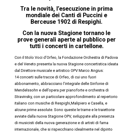
Tra le novità
,
l’esecuzione
in prima
mondiale dei Canti di Puccini e
Berceuse 1902 di Respighi.
Con la nuova Stagione tornano le
prove generali aperte al pubblico
per
tutti i concerti in cartellone
.
Con il titolo
Voci d
’
Orfeo
, la
Fondazione Orchestra di Padova
e del Veneto
presenta la nuova Stagione concertistica ideata
dal
Direttore musicale e artistico OPV Marco Angius
:
1
4
concerti sulle
tracce di Orfeo, di cui uno fuori
abbonamento, abbracciano l’integrale delle Sinfonie di
Mendelssohn e dell’opera per pianoforte e orchestra di
Stravinsky, con un particolare approfondimento al repertorio
italiano con musiche di Respighi,Malipiero e Casella, e
alcune prime assolute. Sono queste le trame e le traiettorie
avviate dalla nuova Stagione OPV, sviluppate alla presenza
di musicisti della nuova generazione e di artisti di fama
internazionale, che si rispecchiano idealmente nel dipinto