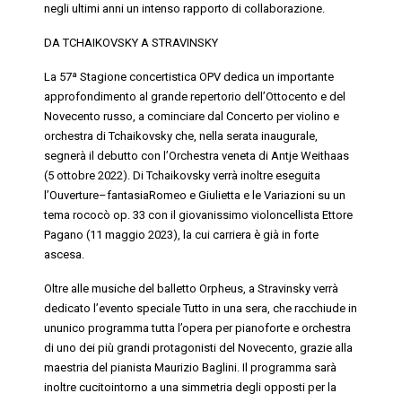
negli ultimi anni un intenso rapporto di collaborazione.
DA TCHAIKOVSKY A STRAVINSKY
La 57ª Stagione concertistica OPV dedica un importante
approfondimento al grande repertorio dell’Ottocento e del
Novecento russo, a cominciare dal Concerto per violino e
orchestra di Tchaikovsky che, nella serata inaugurale,
segnerà il debutto con l’Orchestra veneta di
Antje
Weithaas
(5 ottobre 2022). Di Tchaikovsky verrà inoltre eseguita
l’
Ouverture
–
fantas
ia
Romeo e Giulietta
e le
Variazion
i
su un
tema r
ococò
op. 33 con il
giovanissimo violoncellista Ettore
Pagano
(11 maggio 2023), la cui carriera è già in forte
ascesa.
Oltre alle musiche del balletto
Orpheus
, a Stravinsky verrà
dedicato l’evento speciale
Tutto in una sera
, che racchiude in
ununico programma tutta l’opera per pianoforte e orchestra
di uno dei più grandi protagonisti del Novecento, grazie alla
maestria del
pianista Maurizio Baglini
. Il programma sarà
inoltre cucitointorno a una simmetria degli opposti per la