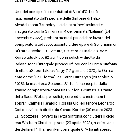
LE SINFONIE DI MENDELSSOHN
Uno dei principali fili conduttori di
Voci
d’Orfeo
è
rappresentato dall’integrale delle Sinfonie di Felix-
Mendelssohn Bartholdy. Il ciclo sarà inevitabilmente
inaugurato con la Sinfonia n. 4 denominata “Italiana” (24
novembre 2022), probabilmente il più celebre lavoro del
compositore tedesco, accanto a due opere di Schumann di
più raro ascolto –
Ouverture, Scherzo e Finale
op. 52 e il
Konzertstück op. 82 per 4 corni solisti – dirette da
RolandBöer. L’integrale proseguirà poi con la Prima Sinfonia
diretta daGábor Takács-Nagy (12 gennaio 2023); la Quinta,
nota come “La Riforma”, da Karen Durgaryan (23 febbraio
2023); la maestosa Seconda Sinfonia, concepita dallo
stesso compositore come una Sinfonia-Cantata sul testo
della Sacra Bibbia per solisti, coro ed orchestra con i
soprani
Carmela Remigio
,
Rosalia Cid
, e il
tenore Leonardo
Cortellazzi
, sarà diretta da
Gérard
Korsten
(30 marzo 2023).
La “Scozzese”, ovvero la Terza Sinfonia,concluderà il ciclo
con
Wolfram Christ
sul podio (20 aprile 2023), storica viola
dei Berliner Philharmoniker con il quale OPV ha intrapreso