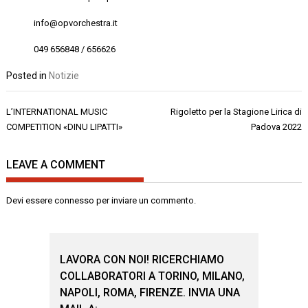
info@opvorchestra.it
049 656848 / 656626
Posted in
Notizie
Navigazione
L’INTERNATIONAL MUSIC
Rigoletto per la Stagione Lirica di
articoli
COMPETITION «DINU LIPATTI»
Padova 2022
LEAVE A COMMENT
Devi essere
connesso
per inviare un commento.
LAVORA CON NOI! RICERCHIAMO
COLLABORATORI A TORINO, MILANO,
NAPOLI, ROMA, FIRENZE. INVIA UNA