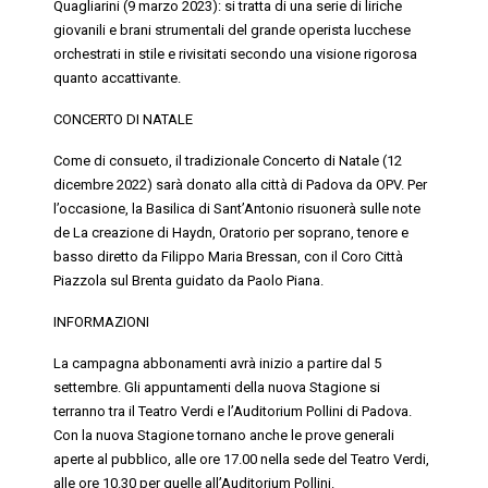
Quagliarini (9 marzo 2023): si tratta di una serie di liriche
giovanili e brani strumentali del grande operista lucchese
orchestrati in stile e rivisitati secondo una visione rigorosa
quanto accattivante.
CONCERTO DI NATALE
Come di consueto, il tradizionale
C
oncerto di Natale
(12
dicembre 2022) sarà donato alla città di Padova da OPV. Per
l’occasione, la Basilica di Sant’Antonio risuonerà sulle note
de
La creazione
di Haydn, Oratorio per soprano, tenore e
basso diretto da Filippo Maria Bressan, con il Coro Città
Piazzola sul Brenta guidato da Paolo Piana.
INFORMAZIONI
La campagna abbonamenti avrà inizio a partire dal 5
settembre. Gli appuntamenti della nuova Stagione si
terranno tra il Teatro Verdi e l’Auditorium Pollini di Padova.
Con la nuova Stagione tornano anche le prove generali
aperte al pubblico, alle ore 17.00 nella sede del Teatro Verdi,
alle ore 10.30 per quelle all’Auditorium Pollini.