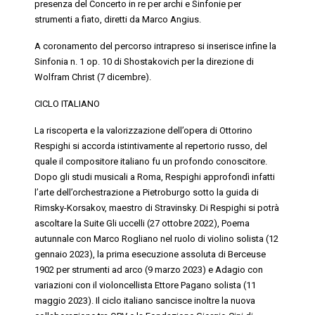
presenza del
Concerto in
r
e
per archi
e
Sinfonie per
strumenti a fiato
, diretti da Marco Angius.
A coronamento del percorso intrapreso si inserisce infine la
Sinfonia n. 1 op. 10 di Shostakovich per la direzione di
Wolfram Christ (7 dicembre).
CICLO ITALIANO
La riscoperta e la valorizzazione dell’opera di Ottorino
Respighi si accorda istintivamente al repertorio russo, del
quale il compositore italiano fu un profondo conoscitore.
Dopo gli studi musicali a Roma, Respighi approfondì infatti
l’arte dell’orchestrazione a Pietroburgo sotto la guida di
Rimsky-Korsakov, maestro di Stravinsky. Di Respighi si potrà
ascoltare la Suite
Gli uccelli
(27 ottobre 2022),
Poema
autunnale
con Marco Rogliano nel ruolo di violino solista (12
gennaio 2023), la prima esecuzione assoluta di
Berceuse
1902
per strumenti ad arco (9 marzo 2023) e
Adagio con
v
ariazioni
con il violoncellista Ettore Pagano solista (11
maggio 2023). Il
ciclo italiano
sancisce inoltre la nuova