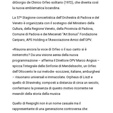
diGiorgio de Chirico
Orfeo solitario
(1972), che diventa così
la nuova emblematica locandina.
La 57ª Stagione concertistica dell’Orchestra di Padova e del
Veneto è organizzata con il sostegno del Ministero della
Cultura, della Regione Veneto, della Provincia di Padova,
Comune di Padova e dei Mecenati “Art Bonus” Fondazione
Cariparo, APS Holding e l’Associazione Amici dell’OPV.
«Risuona ancora la voce di Orfeo o il suo canto si è
ininterrotto? Da una visione aerea della nuova
programmazione – afferma il
Direttore OPV Marco Angius
–
spicca l’integrale delle Sinfonie di Mendelssohn, un Orfeo
dell’Ottocento le cui melodie -scozzesi, italiane, amburghesi
– risuonano universali e immacolate.
Orpheus
di Liszt e
quello di Stravinsky, composti a distanza di circa un secolo,
confermano la presenza di questo motivo ricorrente nei
meandri della storia della musica
Quello di Respighi non è un nome casuale ma il
rappresentante di una generazione controversa che