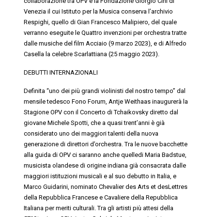
collaborazione tra OPV e la
Fondazione Giorgio Cini
di
Venezia il cui Istituto per la Musica conserva l’archivio
Respighi, quello di Gian Francesco Malipiero, del quale
verranno eseguite le
Q
uattro invenzioni
per orchestra
tratte
dalle musiche del film
Acciaio
(9 marzo 2023), e di Alfredo
Casella la celebre
Scarlattiana
(25 maggio 2023).
DEBUTTI INTERNAZIONALI
Definita “uno dei più grandi violinisti del nostro tempo” dal
mensile tedesco Fono Forum,
Antje
Weithaas
inaugurerà la
Stagione OPV con il Concerto di Tchaikovsky diretto dal
giovane
Michele Spotti
, che a quasi trent’anni è già
considerato uno dei maggiori talenti della nuova
generazione di direttori d’orchestra. Tra le nuove bacchette
alla guida di OPV ci saranno anche quelledi
Maria
Badstue
,
musicista olandese di origine indiana già consacrata dalle
maggiori istituzioni musicali e al suo debutto in Italia, e
Marco
Guidarini
, nominato Chevalier des Arts et desLettres
della Repubblica Francese e Cavaliere della Repubblica
Italiana per meriti culturali. Tra gli artisti più attesi della