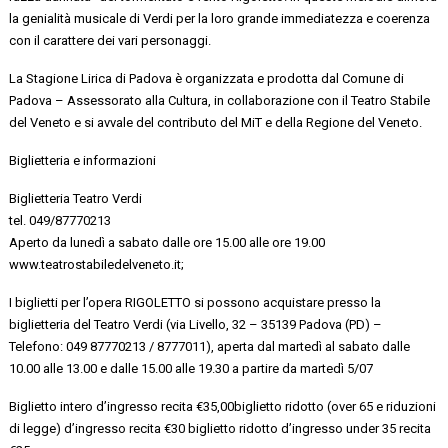
la genialità musicale di Verdi per la loro grande immediatezza e coerenza
con il carattere dei vari personaggi
.
La Stagione Lirica di Padova è organizzata e prodotta dal
Comune di
Padova – Assessorato alla Cultura
, in collaborazione con il
Teatro Stabile
del Veneto
e si avvale del contributo del
Mi
T
e della Regione del Veneto.
Biglietteria e informazioni
Biglietteria Teatro Verdi
tel. 049/87770213
Aperto da lunedì a sabato dalle ore 15.00 alle ore 19.00
www.teatrostabiledelveneto.it;
I
biglietti per
l’opera RIGOLETTO
si possono acquistare presso la
biglietteria del Teatro Verdi (via Livello, 32 – 35139 Padova (PD) –
Telefono: 049 87770213 / 8777011), aperta
dal martedì al sabato dalle
10.00 alle
13.00 e
dalle 15.00 alle 19.30 a partire da martedì 5/07
B
iglietto intero d’ingresso recita
€
35,0
0
biglietto ridotto (over 65 e riduzioni
di legge) d’ingresso recita
€
30
biglietto ridotto d’ingresso under 35 recita