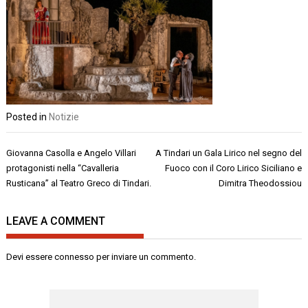
Posted in
Notizie
Navigazione
Giovanna Casolla e Angelo Villari
A Tindari un Gala Lirico nel segno del
articoli
protagonisti nella “Cavalleria
Fuoco con il Coro Lirico Siciliano e
Rusticana” al Teatro Greco di Tindari.
Dimitra Theodossiou
LEAVE A COMMENT
Devi essere
connesso
per inviare un commento.