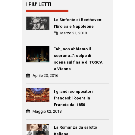
I PIU’ LETTI
Le Sinfonie di Beethoven:
l’Eroica e Napoleone
Marzo 21, 2018
“Ah, non abbiamo il
soprano…”: colpo di
scena sul finale di TOSCA
a Vienna
Aprile 20, 2016
I grandi compositori
francesi: l’opera in
Francia dal 1850
Maggio 02, 2018
La Romanza da salotto
Italiana