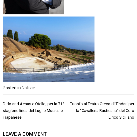
Posted in
Notizie
Navigazione
Dido and Aenas e Otello, per la 71ª
Trionfo al Teatro Greco di Tindari per
articoli
stagione lirica del Luglio Musicale
la “Cavalleria Rusticana” del Coro
Trapanese
Lirico Siciliano
LEAVE A COMMENT