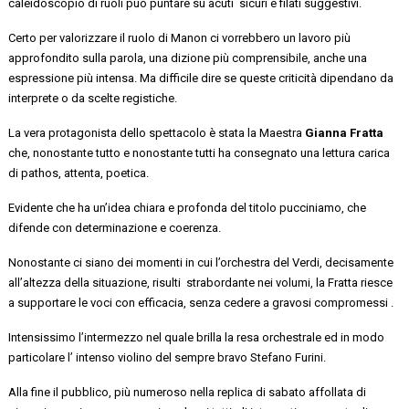
caleidoscopio di ruoli può puntare
su
acuti
sicuri
e filati suggestivi
.
Certo per valorizzare il ruolo di Manon ci vorrebbero un lavoro più
approfondito sulla parola, una dizione più comprensibile, anche una
espressione più intensa. Ma difficile dire se queste criticità dipendano da
interprete o da scelte registiche.
La vera protagonista dello spettacolo è stata
la Maestra
Gianna Fratta
che, nonostante tutto e nonostante tutti ha consegnato una lettura carica
di pathos, attenta, poetica.
Evidente che ha un’idea chiara e profonda del titolo
pucciniamo
, che
difende con determinazione e coerenza.
Nonostante ci siano dei momenti in cui l’orchestra
del Verdi
, decisamente
all’altezza della situazione,
risulti
strabordante
nei volumi,
la Fratta riesce
a supportare
le voci con efficacia, senza cedere a gravosi compromessi .
Intensissimo l’intermezzo
nel quale brilla
la resa orchestrale ed in modo
particolare
l
’ intenso
violino del sempre bravo Stefano Furini
.
Alla fine
il
pubblico
, più numeroso nella replica di sabato affollata di