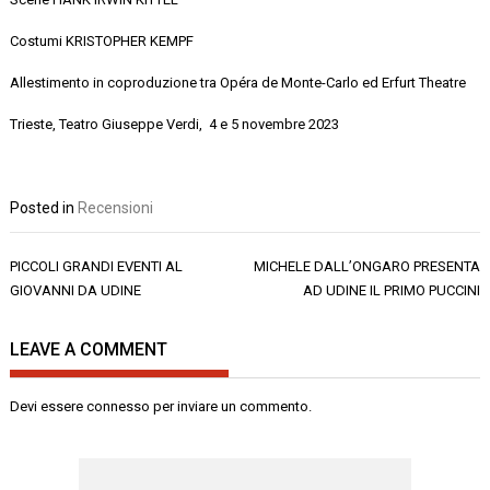
Costumi
KRISTOPHER KEMPF
Allestimento in coproduzione tra Opéra de Monte-Carlo ed Erfurt Theatre
Trieste, Teatro Giuseppe
Verdi, 4
e 5 novembre 2023
Posted in
Recensioni
Navigazione
PICCOLI GRANDI EVENTI AL
MICHELE DALL’ONGARO PRESENTA
articoli
GIOVANNI DA UDINE
AD UDINE IL PRIMO PUCCINI
LEAVE A COMMENT
Devi essere
connesso
per inviare un commento.