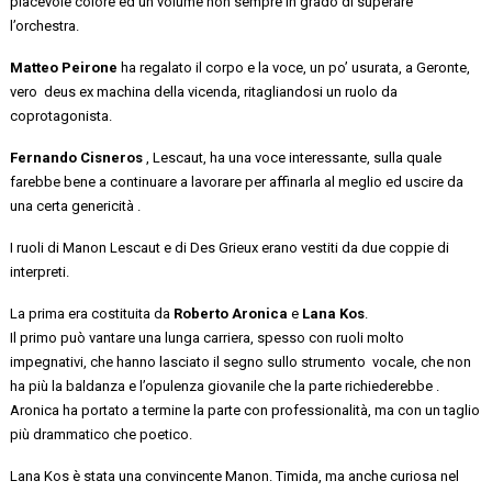
piacevole
colore ed un volume non sempre in grado di superare
l’orchestra.
Matteo
Peirone
ha regalato il corpo e la voce, un po’ usurata, a Geronte,
vero deus
ex machina della vicenda,
ritagliandosi un ruolo da
coprotagonista.
Fernando
Cisneros
,
Lescaut
, ha una
voce interessante,
sulla quale
farebbe bene a continuare a lavorare
per affinarla al meglio ed uscire da
una certa genericità
.
I ruoli di Manon Lescaut e di
Des
Grieux
erano vestiti da
due coppie di
interpreti.
La prima era costituita da
Roberto Aronica
e
Lana Kos
.
Il
primo
può
vantare una
lunga carriera
, spesso con ruoli molto
impegnativi, che hanno lasciato il segno sullo strumento vocale, che non
ha più la baldanza e l’opulenza giovanile
che la parte richiederebbe
.
Aronica
ha
portato
a termine
la parte
con professionalità,
ma con un taglio
più drammatico che poetico.
Lana Kos
è stata una convincente Manon. Timida, ma anche curiosa nel