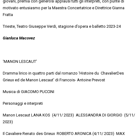
giovani,
premia
con generosi applausi tutti gli interpreti, con punte di
motivato
entusiasmo per la
Maestra Concertatrice e Direttrice Gianna
Fratta
Trieste, Teatro Giuseppe Verdi, stagione d’opera e balletto 2023-24
Gianluca Macovez
‘MANON LESCAUT’
Dramma lirico in quattro parti dal romanzo ‘Histoire
du
Chavalier
Des
Grieux ed de Manon Lescaut’ di Francois- Antoine
Prevost
Musica di GIACOMO PUCCINI
Personaggi e interpreti
Manon Lescaut
LANA
KOS
(
4/11/ 2023)
ALESSANDRA DI GIORGIO (
5/11/
2023
)
Il Cavaliere Renato
des
Grieux
ROBERTO
ARONICA
(4/11/ 2023)
MAX