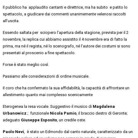
Il pubblico
ha applaudito
cantanti e direttrice, ma ha subito e patito lo
spettacolo, a giudicare dai commenti unanimemente velenosi raccolti
all’uscita.
Essendo saltata
per sciopero
l’apertura
della stagione, prevista per il 2
novembre, la replica cui abbiamo assistito
il 4 novembre
era di fatto la
prima
, ma
né il regista, né lo scenografo, né l’autore dei costumi
si sono
presentati al proscenio a fine spettacolo.
Forse è stato meglio così.
Passiamo alle considerazioni di ordine musicale
.
Il
coro
che
ha confermato la sua affidabilità, la capacità di affrontare un
allestimento quanto mai complesso scenicamente
Eterogenea la resa vocale.
Suggestivo il musico di
Magdalena
Urbanowicz
;
funzionale
Nicola Pamio
, il braccio destro di Geronte;
adeguato
Giuseppe Esposito
, un credile oste.
Paolo
Nevi
, è
stato un Edmondo
dal canto naturale,
caratterizzato da un