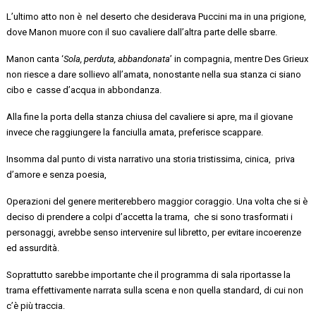
L’ultimo atto non
è nel
deserto che desiderava Puccini ma in
una prigione,
dove Manon muore
con il
suo
cavaliere
dall’altra parte delle sbarre.
Manon
canta ‘
Sola, perduta,
abbandonata
’ in compagnia, mentre
Des
Grieux
non riesce a
dare sollievo all’amata, nonostante nella sua stanza ci siano
cibo
e casse
d’acqua in abbondanza.
Alla
fine
la porta
della stanza chiusa del cavaliere
si apre,
ma il giovane
invece che raggiungere la fanciulla amata, preferisce scappare.
Insomma dal punto di vista narrativo una storia tristissima,
cinica, priva
d’amore e senza poesia,
Operazioni del genere meriterebbero maggior coraggio. Una volta che si è
deciso di prendere a colpi d’accetta la
trama, che
si sono trasformati i
personaggi, avrebbe senso intervenire sul libretto, per evitare incoerenze
ed assurdità.
Soprattutto sarebbe importante che il programma di sala riportasse la
trama effettivamente narrata sulla scena e non quella standard, di cui non
c’è più traccia.