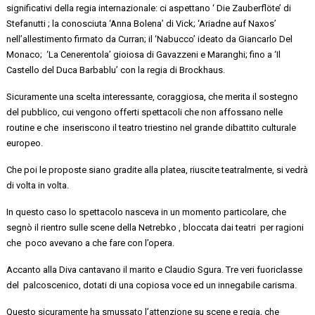
significativi della regia internazionale: ci aspettano
‘ Die Zauberflöte
’ di
Stefanutti ;
la conosciuta ‘Anna Bolena’ di Vick; ‘Ariadne
auf
Naxos’
nell’allestimento firmato da Curran; il ‘Nabucco’ ideato da Giancarlo Del
Monaco; ‘La Cenerentola’ gioiosa di Gavazzeni e Maranghi; fino a ‘Il
Castello del Duca
Barbablu’
con la regia di
Brockhaus.
Sicuramente una scelta interessante, coraggiosa, che merita il sostegno
del pubblico, cui vengono offerti spettacoli che non affossano nelle
routine e
che inseriscono
il teatro triestino nel grande dibattito culturale
europeo.
Che poi le proposte siano gradite alla platea, riuscite
teatralmente,
si vedrà
di volta in volta.
In questo caso lo spettacolo nasceva in un momento particolare, che
segnò il rientro sulle scene della
Netrebko
,
bloccata dai teatri per ragioni
che poco avevano a che fare con l’opera.
Accanto alla Diva cantavano il marito e Claudio Sgura. Tre veri fuoriclasse
del palcoscenico
, dotati di una copiosa voce ed un innegabile carisma.
Questo sicuramente ha smussato l’attenzione su scene e regia, che