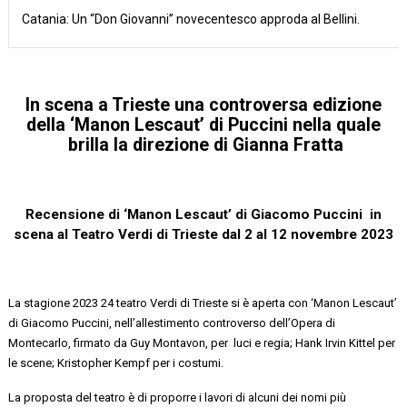
Catania: Un “Don Giovanni” novecentesco approda al Bellini.
In scena a Trieste una controversa edizione
della ‘Manon Lescaut
’
di Puccini
nella quale
brilla la direzione di Gianna Fratta
Recensione di
‘Manon Lescaut’
di Giacomo Puccini in
scena al Teatro Verdi di Trieste dal 2 al 12 novembre 2023
La
stagione
2023 24 teatro Verdi di Trieste si è aperta con
‘Manon Lescaut’
di Giacomo Puccini
,
nell’allestimento controverso dell’Opera di
Montecarlo, firmato da Guy
Montavon
,
per luci
e regia; Hank Irvin
Kittel
per
le scene;
Kristopher
Kempf per i costumi.
La proposta del teatro è di proporre i lavori di alcuni dei nomi più