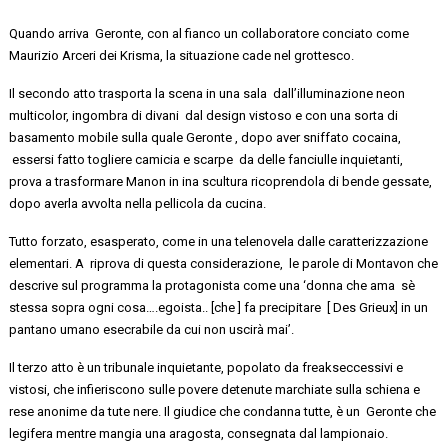
Quando arriva
Geronte,
con
al
fianco un collaboratore
conciato come
Maurizio Arceri dei
Krisma
, la situazione cade nel
grottesco
.
Il secondo atto trasporta la scena in una
sala dall’illuminazione
neon
multicolor
,
ingombra di divani dal design vistoso e con una sorta di
basamento mobile sulla
quale Geronte
, dopo aver sniffato
cocaina,
essersi fatto
togliere camicia e scarp
e da delle fanciulle inquietanti
,
prova a trasformare Manon in ina scultura ricoprendola di bende gessate,
dopo averla avvolta nella pellicola da cucina.
Tutto forzato, esasperato,
come
in
una
telenovela
dalle caratterizzazione
elementari.
A riprova
di questa considerazione, le parole di
Montavon
che
descrive sul programma la protagonista come
una ‘donna che ama
sè
stessa sopra ogni cosa….egoista.. [
che ]
fa precipitare [
Des
Grieux] in un
pantano umano esecrabile da cui non uscirà mai’.
Il terzo atto
è un
tribunale
inquietante
, popolato da freaks
eccessivi e
vistosi, che infieriscono sulle
povere detenute marchiate
sulla schiena e
rese anonime da tute nere.
Il giudice che condanna tutte, è
un
Geronte
che
legifera mentre mangia una aragosta, consegnata dal lampionaio.