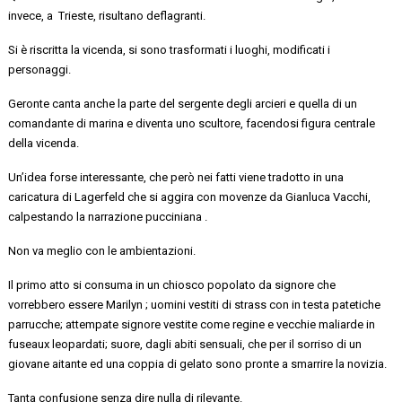
invece,
a Trieste
, risultano deflagranti.
Si è riscritta la vicenda, si sono trasformati i luoghi, modificati i
perso
naggi.
Geronte canta anche la parte del sergente degli arcieri e quella di un
comandante di marina e diventa uno scultore, facendosi figura centrale
della vicenda.
Un’idea forse interessante, che però nei fatti viene tradotto in una
caricatura di Lagerfeld che si aggira con movenze da Gianluca Vacchi,
calpestando
la narrazione
pucciniana
.
Non va meglio con le ambientazioni.
Il primo atto si consuma
in un chiosco popolato da
signore che
vorrebbero essere
Marilyn
;
uomini
vestiti di
strass
con in testa patetiche
parrucche
;
attempate signore
vestite come regine e vecchie maliarde in
fuseaux leopardati;
suore
,
dagli abiti sensuali
,
che per il sorriso di un
giovane aitante ed una coppia di gelato sono pronte a smarrire la
novizia
.
Tanta confusione senza dire nulla di rilevante.