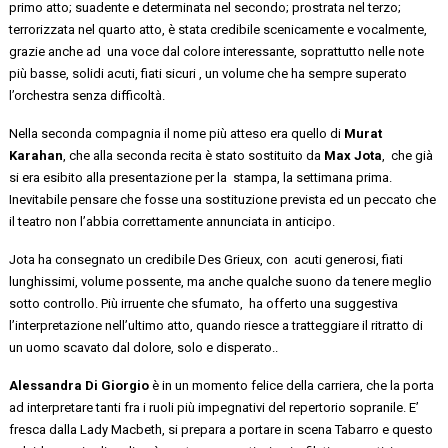
primo atto; suadente e determinata nel secondo; prostrata nel terzo;
terrorizzata nel quarto atto, è stata credibile scenicamente e vocalmente,
grazie anche
ad una
voce dal colore interessante
,
soprattutto nelle note
più basse, solidi acuti, fiati sicuri , un volume che ha sempre superato
l’orchestra senza difficoltà.
Nella seconda compagnia il nome più atteso era quello di
Murat
Karahan
, che alla seconda recita è stato sostituito da
Max
Jota
, che
già
si era esibito alla presentazione per la stampa, la settimana prima.
Inevitabile pensare che fosse una sostituzione prevista ed un peccato che
il teatro non l’abbia correttamente annunciata in anticipo.
Jota
ha
consegnato
un
credibile
Des
Grieux, con
acuti generosi, fiati
lunghissimi, volume possente
, ma anche qualche suono da tenere meglio
sotto controllo
. Più irruente che
sfumato, ha
offerto una
suggestiva
l’interpretazione
nell’ultimo
atto, quando riesce a
tratteggiare
il ritratto di
un uomo scavato dal dolore
, solo e
disperato.
.
Alessandra
Di Giorgio
è in un momento felice della carriera, che la porta
ad interpretare tanti fra i ruoli più impegnativi del repertorio sopranile.
E’
fresca dalla Lady Macbeth, si prepara a portare in scena Tabarro e questo