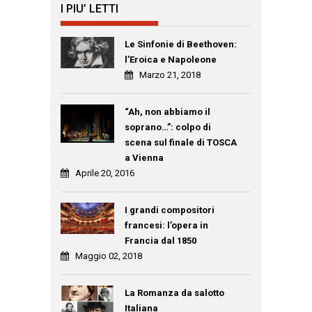
I PIU’ LETTI
Le Sinfonie di Beethoven:
l’Eroica e Napoleone
Marzo 21, 2018
“Ah, non abbiamo il
soprano…”: colpo di
scena sul finale di TOSCA
a Vienna
Aprile 20, 2016
I grandi compositori
francesi: l’opera in
Francia dal 1850
Maggio 02, 2018
La Romanza da salotto
Italiana