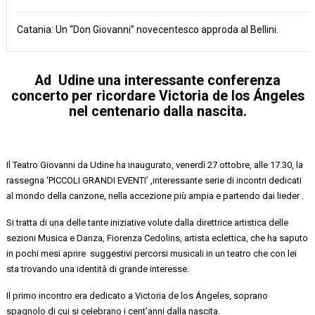
Catania: Un “Don Giovanni” novecentesco approda al Bellini.
Ad Udine
una interessante conferenza
concerto
per ricordare Victoria de
los
Ángeles
nel centenario dalla nascita.
Il
Teatro Giovanni da Udine
ha inaugurato, venerdì
27 ottobre, alle 17.30, la
rassegna ‘PICCOLI GRANDI EVENTI
’
,
interessante serie
di incontri
dedicati
al mondo della canzone, nella accezione più ampia e partendo dai lieder .
Si tratta di una delle tante iniziative volute dalla
direttr
ic
e
artistica delle
sezioni
Musica e Danza,
Fiorenza Cedolins
,
artista eclettica, che ha saputo
in pochi mesi
aprire suggestivi
percorsi musicali in un teatro che con lei
sta trovando una identità di grande interesse.
Il primo incontro
era dedicato a
Victoria de
los
Ángeles
, soprano
spagnolo
di cui si celebrano i cent’anni dalla nascita.