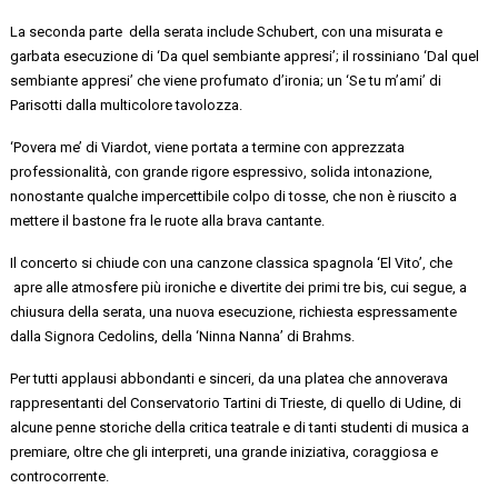
La seconda
parte
della
serata include
Schubert, con una misurata
e
garbata esecuzione di
‘Da quel sembiante appresi’;
il rossiniano ‘Dal quel
sembiante appresi’ che viene profumato
d’ironia; un ‘Se tu m’ami’ di
Parisotti
dalla multicolore
tavolozza
.
‘Povera me’ di
Viardot
,
viene portata a termine con apprezzata
professionalità, con grande rigore espressivo, solida intonazione,
nonostante qualche impercettibile colpo di tosse, che non è riuscito a
mettere il bastone fra le ruote alla brava cantante.
Il concerto si chiude
con
una
canzone classica spagnola ‘El
Vito’
, che
apre alle
atmosfere più ironiche e divertite
dei primi tre bis, cui segue, a
chiusura della serata, una nuova esecuzione, richiesta espressamente
dalla Signora Cedolins, della
‘Ninna Nanna’ di Brahms
.
Per tutti
applausi abbondanti e sinceri, da una platea che annoverava
rappresentanti del Conservatorio Tartini di Trieste, di quello di Udine, di
alcune penne storiche della critica teatrale e di tanti studenti d
i
musica
a
premiare, oltre che gli interpreti, una grande iniziativa, coraggiosa e
controcorrente.