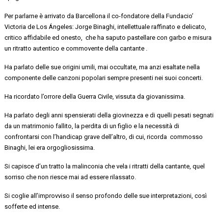
Per
parlarne è arrivato da Barcellona
il
co
-fondatore della
Fundacio
’
Victoria de Los Ángeles
:
Jorge Binaghi
,
intellettuale
raffinato
e delicato
,
critico affidabile ed onesto,
che ha saputo pastellare con garbo e misura
un ritratto autentico e commovente della cantante .
Ha parlato delle sue origini umili, mai occultate, ma anzi esaltate nella
componente delle canzoni popolari sempre presenti nei suoi concerti.
Ha ricordato
l’orrore della
Guerra Civile
, vissuta da giovanissima.
Ha parlato degli anni
spensierati
della giovinezza e di quelli
pesati segnati
da un matrimonio
fallito, la perdita di un figlio e la necessità di
confrontarsi con l’handicap grave dell’altro, di cui,
ricorda commosso
Binaghi,
lei era orgogliosissima.
Si capisce d’un tratto la malinconia che vela i ritratti della cantante, quel
sorriso che non riesce mai ad essere rilassato.
Si coglie all’improvviso il senso profondo delle sue interpretazioni, così
sofferte ed intense.