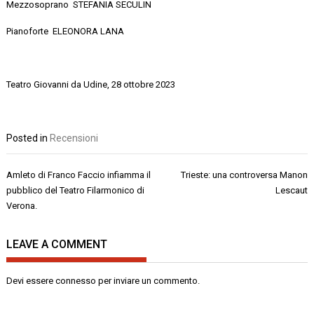
Mezzosoprano
STEFANIA
SECULIN
Pianoforte
ELEONORA
LANA
Teatro Giovanni da Udine, 28 ottobre 2023
Posted in
Recensioni
Navigazione
Amleto di Franco Faccio infiamma il
Trieste: una controversa Manon
articoli
pubblico del Teatro Filarmonico di
Lescaut
Verona.
LEAVE A COMMENT
Devi essere
connesso
per inviare un commento.