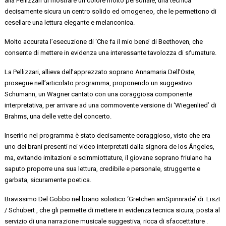
alla
Pellizzari
di mostrare un colore molto personale, una tecnica
decisamente sicura un centro solido ed omogeneo, che le permettono di
cesellare una lettura elegante e melanconica.
Molto accurata l’esecuzione
di ‘Che fa il mio bene’ di Beethoven,
che
consente di mettere in evidenza
una interessante tavolozza di sfumature
.
La Pellizzari
,
allieva del
l’apprezzato
soprano
Annamaria
Dell’Oste,
prosegue
nell’articolato programma
,
proponendo
un suggestivo
Schumann, un Wagner
cantato con una coraggiosa
componente
interpretativa,
per arrivare
ad una commovente versione di ‘
Wiegenlied
’ di
Brahms,
una delle vette del concerto.
Inserirlo nel programma è stato decisamente coraggioso, visto che era
uno dei brani presenti nei video interpretati dalla signora de
los
Ángeles,
ma, evitando imitazioni e scimmiottature,
il giovane soprano
friulano
ha
saputo proporre una sua lettura, credibile e personale,
struggente
e
garbata, sicuramente poetica.
Bravissimo
Del Gobbo
nel brano solistico ‘Gretchen
am
Spinnrade
’
di Liszt
/ Schubert
, che gli permette di mettere in evidenza
tecnica
sicura
, posta al
servizio di una
narrazione musicale
suggestiva,
ricca di
sfaccettature .