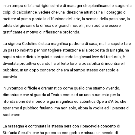
In un tempo di bilanci rigidissimi e di manager che pianificano le stagioni a
colpi di calcolatrice, vedere che
una direzione
artistica ha il coraggio di
mettere al primo posto la diffusione dell’arte, la semina della passione, la
tutela dei giovani e la difesa dei grandi modelli , non può che essere
gratificante e motivo di riflessione profonda.
La signora Cedolins è stata magnifica padrona di casa, ma ha saputo fare
un passo indietro per non togliere attenzione alla proposta di Binaghi, ha
saputo stare dietro le quinte sostenendo le giovani leve del territorio, è
diventata protettiva quando ha offerto loro
la possibilità di incontrare il
pubblico, in un dopo concerto
che
era al tempo stesso cenacolo e
convivio.
In un tempo
difficile e drammatico come quello che stiamo vivendo,
dimostrare che si guarda al Teatro come ad un uno strumento per la
rifondazione del
mondo
è
già
magnifica ed
autentica Opera d’Arte, che
speriamo il pubblico friulano, ma non solo, abbia la voglia ed il piacere di
sostenere.
La rassegna è continuata la stessa sera con il piacevole concerto di
Stefania Seculin
,
che ha
percorso con garbo e misura
un secolo di