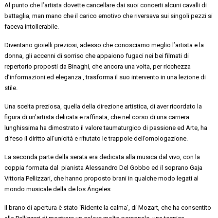
Al punto che l’artista dovette cancellare dai suoi concerti alcuni cavalli di
battaglia, man mano che
il carico emotivo
che riversava sui
singoli pezzi si
faceva intollerabile.
Diventano gioielli preziosi, adesso che conosciamo meglio l’artista e la
donna, gli accenni
di sorriso che appaiono fugaci nei bei filmati di
repertorio proposti da Binaghi,
che ancora una volta, per ricchezza
d’informazioni ed
eleganza ,
trasforma il suo intervento in una
lezione di
stile.
Una scelta preziosa, quella della direzione artistica, di aver ricordato la
figura di
un’artista delicata e raffinata, che nel corso di una carriera
lunghissima ha
dimostrato il
valore taumaturgico
di passione ed
Arte
, ha
difeso il diritto all’unicità e rifiutato le trappole dell’omologazione.
La seconda parte della serata
era dedicata alla musica dal vivo, con la
coppia
formata
dal
pianista
Alessandro Del Gobbo
ed il soprano
Gaja
Vittoria Pellizzari
,
che hanno proposto brani in qualche modo
legati al
mondo musicale della de
los
Ángeles.
Il
brano
di
apertura
è
stato
‘Ridente la calma’,
di
Mozart
, che ha consentito