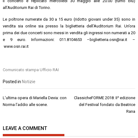
Il concerto è replicato mercoledì 30 maggio alle 20.00 (turno blu)
all’Auditorium Rai di Torino.
Le poltrone numerate da 30 a 15 euro (ridotto giovani under 35) sono in
vendita sia online sia presso la biglietteria dell’Auditorium Rai. Un’ora
prima dei due concerti sono messi in vendita gli ingressi non numerati a 20
e 9 euro. Informazioni: 011.8104653 –biglietteria.osn@rai.it –
www.osn.rai.it
Comunicato stampa Ufficio RAI
Posted in
Notizie
Navigazione
L’ultima opera di Mariella Devia: con
ClassicheFORME 2018: II^ edizione
articoli
Norma l’addio alle scene.
del Festival fondato da Beatrice
Rana
LEAVE A COMMENT