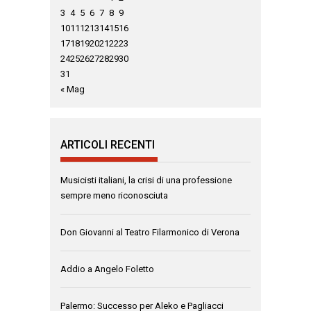
3
4
5
6
7
8
9
10
11
12
13
14
15
16
17
18
19
20
21
22
23
24
25
26
27
28
29
30
31
« Mag
ARTICOLI RECENTI
Musicisti italiani, la crisi di una professione
sempre meno riconosciuta
Don Giovanni al Teatro Filarmonico di Verona
Addio a Angelo Foletto
Palermo: Successo per Aleko e Pagliacci