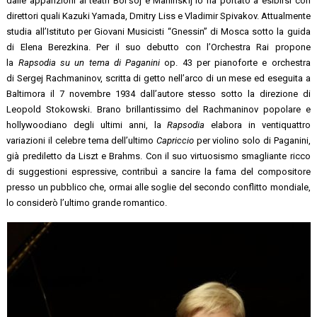
dalle apparizioni ai teatri Bol’šoj e Mariinskij lo ha portato a esibirsi con
direttori quali Kazuki Yamada, Dmitry Liss e Vladimir Spivakov. Attualmente
studia all’Istituto per Giovani Musicisti “Gnessin” di Mosca sotto la guida
di Elena Berezkina. Per il suo debutto con l’Orchestra Rai propone
la
Rapsodia su un tema di Paganini
op. 43 per pianoforte e orchestra
di Sergej Rachmaninov, scritta di getto nell’arco di un mese ed eseguita a
Baltimora il 7 novembre 1934 dall’autore stesso sotto la direzione di
Leopold Stokowski. Brano brillantissimo del Rachmaninov popolare e
hollywoodiano degli ultimi anni, la
Rapsodia
elabora in ventiquattro
variazioni il celebre tema dell’ultimo
Capriccio
per violino solo di Paganini,
già prediletto da Liszt e Brahms. Con il suo virtuosismo smagliante ricco
di suggestioni espressive, contribuì a sancire la fama del compositore
presso un pubblico che, ormai alle soglie del secondo conflitto mondiale,
lo considerò l’ultimo grande romantico.