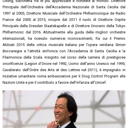
Chung, bacchetta fra le più apprezzate e richieste al mondo. Direttore
Principale dell’Orchestra dell’Accademia Nazionale di Santa Cecilia dal
1997 al 2005, Direttore Musicale dell’Orchestre Philharmonique de Radio
France dal 2000 al 2015, ricopre dal 2011 il ruolo di Direttore Ospite
Principale della Dresden Staatskapelle e di Direttore Onorario della Tokyo
Philharmonic dal 2016. Abitualmente alla guida delle migliori orchestre
internazionali, ha ricevuto numerosi riconoscimenti, fra cui il Premio
Abbiati 2015 della critica musicale italiana per l’opera verdiana
Simon
Boccanegra
e l’attività sinfonica con l’Accademia di Santa Cecilia e la
Filarmonica della Scala. Insignito nel corso della carriera di prestigiose
onorificenze (Legion d’Onore nel 1992, Uomo dell’anno Unesco nel 1995,
Cavalierato dell’Ordre des Arts et des Lettres nel 2011), è impegnato in
iniziative umanitarie come ambasciatore per il Drug Control Program alle
Nazioni Unite e per il contributo a favore dell’infanzia all’Unicef.