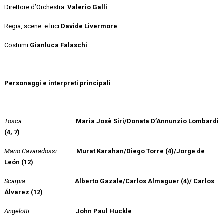
Direttore d’Orchestra
Valerio Galli
Regia, scene e luci
Davide Livermore
Costumi
Gianluca Falaschi
Personaggi e interpreti principali
Tosca
Maria Josè Siri/Donata D’Annunzio Lombardi
(4, 7)
Mario Cavaradossi
Murat Karahan/Diego Torre (4)/Jorge de
León (12)
Scarpia
Alberto Gazale/Carlos Almaguer (4)/ Carlos
Álvarez (12)
Angelotti
John Paul Huckle