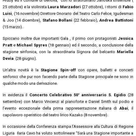
Hruby ed il Comune di Genova, con lo straordinario Janoska Ensemble (
25 ottobre) e la violinista
Laura Marzadori
(27 ottobre), i ritorni di
Fabio
Luisi
, (16 novembre) Direttore Onorario del Teatro Carlo Felice, Igudesman
& Joo (14 dicembre),
Stafano Bollani
(22 febbraio),
Andrea Battistoni
(15 marzo).
Spiccano inoltre due importanti Gala , il primo con protagonisti
Jessica
Pratt
e
Michael Spyres
(18 gennaio) ed il secondo, a conclusione della
stagione sinfonica, con la straordinaria Signora del belcanto
Mariella
Devia
(28 giugno).
Un’altra novità è la
Stagione Spin-off
con opere, balletti e concerti
sinfonici che pur non facendo parte della Stagione principale ne sono in
qualche modo una derivazione.
In evidenza il
Concerto Celebrativo 50° anniversario S. Egidio
(28
settembre) con Marco Vincenzi al pianoforte e Daniel Smith sul podio e
l’evento eccezionale della prima rappresentazione italiana di
Abai
, il
capolavoro operistico del teatro lirico Kazako (8 novembre).
In occasione della Conferenza stampa l’Assessore alla Cultura di Regione
Liguria Ilaria Cavo ha voluto sottolineare “Sarà una Stagione importante a