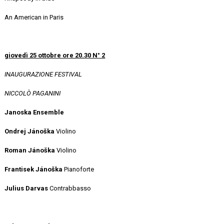
An American in Paris
giovedì 25 ottobre ore 20.30 N° 2
INAUGURAZIONE FESTIVAL
NICCOL
Ò
PAGANINI
Janoska Ensemble
Ondrej
Jánoška
Violino
Roman
Jánoška
Violino
Frantisek
Jánoška
Pianoforte
Julius
Darvas
Contrabbasso