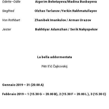
Odette–Odile
Aigerim Beketayeva/Madina Basbayeva
Siegfried
Olzhas Tarlanov /Yerkin Rakhmatullayev
Von Rothbart
Zhanibek Imankulov / Arman Urazov
Jester
Bakhtiyar Adamzhan / Serik Nakyspekov
La bella addormentata
Pëtr Il’ič Čajkovskij
Gennaio 2019 – 31 (20.00 A)
Febbraio 2019 – 1 (15.30 G – 20.00 B), 2 (15.30 F – 20.00 L ), 3 (15.30 C)