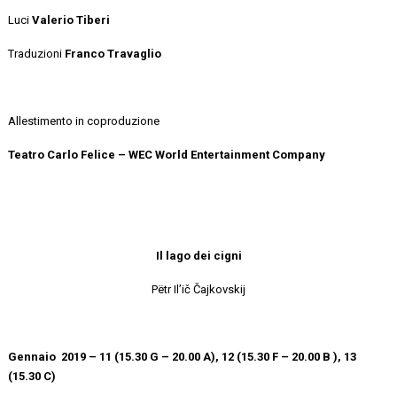
Luci
Valerio Tiberi
Traduzioni
Franco Travaglio
Allestimento in coproduzione
Teatro Carlo Felice – WEC World Entertainment Company
Il lago dei cigni
Pëtr Il’ič Čajkovskij
Gennaio 2019 – 11 (15.30 G – 20.00 A), 12 (15.30 F – 20.00 B ), 13
(15.30 C)