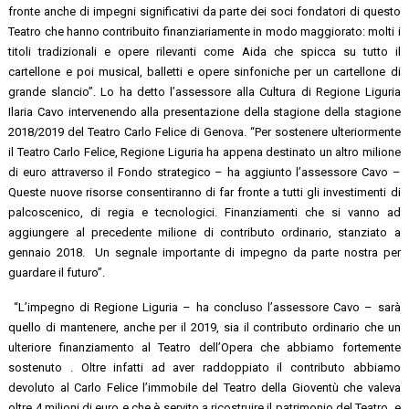
fronte anche di impegni significativi da parte dei soci fondatori di questo
Teatro che hanno contribuito finanziariamente in modo maggiorato: molti i
titoli tradizionali e opere rilevanti come Aida che spicca su tutto il
cartellone e poi musical, balletti e opere sinfoniche per un cartellone di
grande slancio”. Lo ha detto l’assessore alla Cultura di Regione Liguria
Ilaria Cavo intervenendo alla presentazione della stagione della stagione
2018/2019 del Teatro Carlo Felice di Genova. “Per sostenere ulteriormente
il Teatro Carlo Felice, Regione Liguria ha appena destinato un altro milione
di euro attraverso il Fondo strategico – ha aggiunto l’assessore Cavo –
Queste nuove risorse consentiranno di far fronte a tutti gli investimenti di
palcoscenico, di regia e tecnologici. Finanziamenti che si vanno ad
aggiungere al precedente milione di contributo ordinario, stanziato a
gennaio 2018. Un segnale importante di impegno da parte nostra per
guardare il futuro”.
“L’impegno di Regione Liguria – ha concluso l’assessore Cavo – sarà
quello di mantenere, anche per il 2019, sia il contributo ordinario che un
ulteriore finanziamento al Teatro dell’Opera che abbiamo fortemente
sostenuto . Oltre infatti ad aver raddoppiato il contributo abbiamo
devoluto al Carlo Felice l’immobile del Teatro della Gioventù che valeva
oltre 4 milioni di euro e che è servito a ricostruire il patrimonio del Teatro e