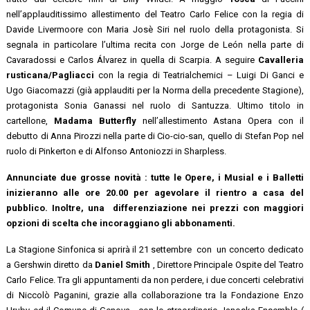
nell’applauditissimo allestimento del Teatro Carlo Felice con la regia di
Davide Livermoore con Maria Josè Siri nel ruolo della protagonista. Si
segnala in particolare l’ultima recita con Jorge de León nella parte di
Cavaradossi e Carlos Álvarez in quella di Scarpia. A seguire
Cavalleria
rusticana/Pagliacci
con la regia di Teatrialchemici – Luigi Di Ganci e
Ugo Giacomazzi (già applauditi per la Norma della precedente Stagione),
protagonista Sonia Ganassi nel ruolo di Santuzza. Ultimo titolo in
cartellone,
Madama Butterfly
nell’allestimento Astana Opera con il
debutto di Anna Pirozzi nella parte di Cio-cio-san, quello di Stefan Pop nel
ruolo di Pinkerton e di Alfonso Antoniozzi in Sharpless.
Annunciate due grosse novità : tutte le Opere, i Musial e i Balletti
inizieranno alle ore 20.00 per agevolare il rientro a casa del
pubblico. Inoltre, una differenziazione nei prezzi con maggiori
opzioni di scelta che incoraggiano gli abbonamenti.
La Stagione Sinfonica si aprirà il 21 settembre con un concerto dedicato
a Gershwin diretto da
Daniel Smith
, Direttore Principale Ospite del Teatro
Carlo Felice. Tra gli appuntamenti da non perdere, i due concerti celebrativi
di Niccolò Paganini, grazie alla collaborazione tra la Fondazione Enzo