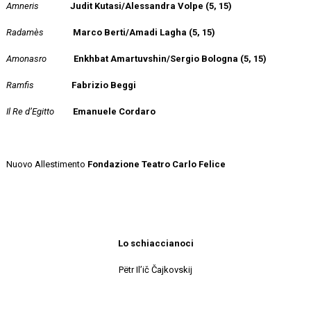
Amneris
Judit Kutasi/Alessandra Volpe (5, 15)
Radamès
Marco Berti/Amadi Lagha (5, 15)
Amonasro
Enkhbat Amartuvshin/Sergio Bologna (5, 15)
Ramfis
Fabrizio Beggi
Il Re
d’Egitto
Emanuele Cordaro
Nuovo Allestimento
Fondazione Teatro Carlo Felice
Lo schiaccianoci
Pëtr Il’ič Čajkovskij