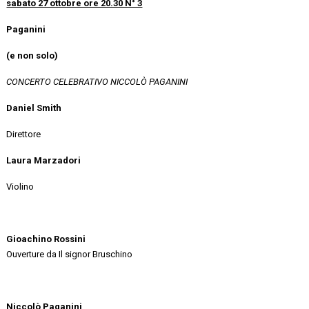
sabato 27 ottobre ore 20.30 N° 3
Paganini
(e non solo)
CONCERTO CELEBRATIVO
NICCOL
Ò
PAGANINI
Daniel Smith
Direttore
Laura Marzadori
Violino
Gioachino Rossini
Ouverture da Il signor Bruschino
Niccolò Paganini