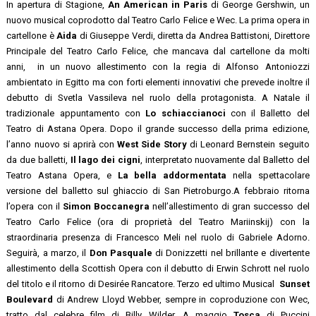
In apertura di Stagione,
An American in Paris
di George Gershwin, un
nuovo musical coprodotto dal Teatro Carlo Felice e Wec. La prima opera in
cartellone è
Aida
di Giuseppe Verdi, diretta da Andrea Battistoni, Direttore
Principale del Teatro Carlo Felice, che mancava dal cartellone da molti
anni, in un nuovo allestimento con la regia di Alfonso Antoniozzi
ambientato in Egitto ma con forti elementi innovativi che prevede inoltre il
debutto di Svetla Vassileva nel ruolo della protagonista. A Natale il
tradizionale appuntamento con
Lo schiaccianoci
con il Balletto del
Teatro di Astana Opera. Dopo il grande successo della prima edizione,
l’anno nuovo si aprirà con
West Side Story
di Leonard Bernstein seguito
da due balletti,
Il lago dei cigni
, interpretato nuovamente dal Balletto del
Teatro Astana Opera, e
La bella addormentata
nella spettacolare
versione del balletto sul ghiaccio di San Pietroburgo.A febbraio ritorna
l’opera con il
Simon Boccanegra
nell’allestimento di gran successo del
Teatro Carlo Felice (ora di proprietà del Teatro Mariinskij) con la
straordinaria presenza di Francesco Meli nel ruolo di Gabriele Adorno.
Seguirà, a marzo, il
Don Pasquale
di Donizzetti nel brillante e divertente
allestimento della Scottish Opera con il debutto di Erwin Schrott nel ruolo
del titolo e il ritorno di Desirée Rancatore. Terzo ed ultimo Musical
Sunset
Boulevard
di Andrew Lloyd Webber, sempre in coproduzione con Wec,
tratto dal celebre film di Billy Wilder. A maggio
Tosca
di Puccini