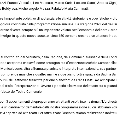
ozzi, Franco Vassallo,
Leo
Muscato
,
Marco Caria, Luciano Ganci,
Andrea Cigni
ia
Boldyreva
,
Michelangelo Mazza, Fabrizio Maria Carminati.
re l’importante obiettivo di potenziare le attività sinfoniche e operistiche
– dic
ggiore continuità nella programmazione annuale
. La stagione 2023 del
d
e Car
sarese
diventa sempre più un
importante
volano per l’economia del nord
S
ard
involge
,
in questo nuovo assetto
,
circa
180 persone
creando un
ulteriore
indot
 al contributo del
Ministero,
della
R
egione
,
del Comune
di Sassari
e della
F
ond
ande
anteprima che avrà come
protagonista
d’eccezione
Michele Campanella
n
Monica Leone
,
altra affermata
pianista e
interprete internazionale, sua partner
ne comprende
musiche a quattro mani e a due pianoforti
e spazia
da Bach a Bar
125 di Beethoven trascritta per due pianoforti da Franz Liszt. Ad anticipare i
dal titolo
“Interpretazione.
Ovvero il possibile breviario del musicista al piano
r
idotto
del
Teatro Comunale
.
con
3
appuntamenti
che
proporranno altrettanti
ospiti internazionali
.
“
L
’orchest
–
è
un
cardine fondamentale
della nostra programmazione
su cui abbiamo
vol
ivi rispetto ad altri teatri
.
Per ottimizzare l’ascolto stiamo realizzando inoltre 