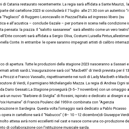
ni
di
Catania
restaurato recentemente
. La
regia sarà affidata a
Sante Maurizi
, l
parte del cartellone 2023 si concluderà
il
7 luglio alle 21.30
con un autentico
“
ra
“
Pagliacci
”
di Ruggero Leoncavallo
in
Piazza
d’Italia
ad
ingresso
libero
(su
tica
e all’acustica
– conclude Gazale –
per portare in scena
nella condizione i
ata pensata: la piazza
. Il “salotto sassarese” sarà allestito come un vero teatro
ell’
E
nte concerti sarà affidata a
Sergio Oliva
,
Costumi
Luisella Pintus
,
a
llestime
nella Conte.
In entrambe le
opere
saranno
impegnati
artisti
di calibro internaz
nico
di apertura.
Tutte le produzioni della stagione 2023 nasceranno a Sassari e
ermati
artisti
sardi
.
L
’i
naugurazione
sarà
col
“
Macbeth
”
di Verdi prevista per il
1
a Pirozzi e Franco Vassall
o, rispettivamente nei ruoli di
Lady
Macbeth
e Macbe
secutore d
i
Verdi, il parmigiano
Michelangelo Mazza
.
L
a regia di
Andrea Cigni
si
 da
Dario Gessati.
La Stagione proseguirà
(3-5
–
7 novembre
)
con un
omaggio 
a sarà un nuovo
“
Barbiere di Siviglia
”
di Rossini
, ispirato e dedicato ai disegni e a
Voix
Humaine
”
di
Francis Poulenc
del 1959 in combinata con
“
Agenzia
ecuzione
in Sardegna
. Questa volta l’omaggio sarà dedicato a
Pablo Picasso
opera in cartellone sarà il
“
Nabucco
”
(
8
–
10
–
12 dicembre
)
di
Giuseppe Verd
molto
attesa
avrà nomi eccellenti nel cast e nasce come una
co-produzione de
nto di collaborazione con l’istituzione
musicale
sarda.