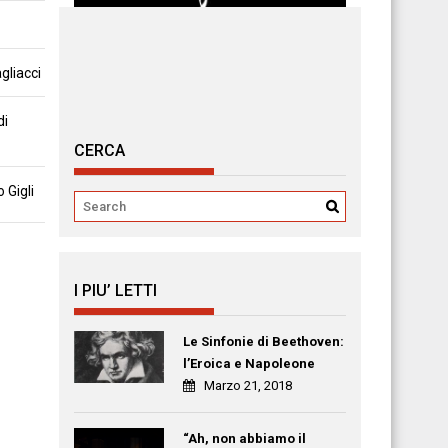
gliacci
di
CERCA
 Gigli
I PIU’ LETTI
Le Sinfonie di Beethoven:
l’Eroica e Napoleone
Marzo 21, 2018
“Ah, non abbiamo il