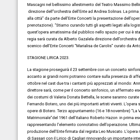
Mascagni
n
el bellissimo a
llestimento del
Teatro Massimo Belli
direzione
d
ell’
’orchestra
dell’Ente ad
Andrea Solinas
.
La prima 
alla città
”
da parte
dell’Ente Concerti
la presentazione dell’ope
prenotazione)
.
“S
tiamo curando tutti gli aspetti legati a
lla
logis
quest’opera amatissima
dal pubblico
nello spazio per cui è st
r
egia
sarà curata da
Alberto Gazale
la direzione
dell’orchestra
d
scenico
dell’Ente Concerti “Marialisa de Carolis”
curato da Anto
STAGIONE LIRICA 2023
.
La stagione
proseguirà
il
23 settembre
con un concerto sinfo
accanto ai grandi nomi potranno contare sulla presenza di aff
ottobre
nel cast
due tra i cantanti
più apprezzati
al mondo:
Ann
direttore sarà, come per il concerto sinfonico, un affermato e
dei costumi di
Valeria Donata Bettella
,
le scene saranno curate
Fernando Botero,
uno dei più importanti artisti viventi. L’oper
opere di Botero.
Terzo appuntamento
(
16 e 18 novembre
)
“
La
Matrimoniale
”
del 1961 dell’italiano
Roberto
Hazon
in prima es
rappresentando l’elemento connotativo dell’operazione. Ultima 
produzione dell’Ente firmata dal
regista
Leo
Muscato.
L’
opera 
di Sassari con il Lirico di Cagliari
rinnovando
un importante inte