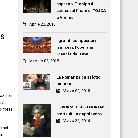
soprano…”: colpo di
scena sul finale di TOSCA
a Vienna
Aprile 20, 2016
IS
I grandi compositori
francesi: l’opera in
Francia dal 1850
Maggio 02, 2018
La Romanza da salotto
Italiana
Marzo 02, 2018
Gazale
in
nale
L’EROICA DI BEETHOVEN:
i forza
storia di un capolavoro.
Marzo 26, 2016
no
nei
a