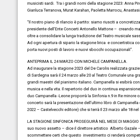
musicisti sardi.
Tra i
grandi nomi
della stagione 2023
:
Anna Pir
Gianluca Terranova
, Murat
Karahan
,
Paoletta Marrocu,
Anastas
“
I
l nostro
piano di rilancio
è partito
:
siamo riusciti a concretizza
presidente
dell’Ente Concerti
Antonello Mattone
–
creando
ma
oltre
a consolidare la
lunga tradizione del Teatro musicale sas
Ad ogni apertura di sipario l
a stagione
lirica e concertistica
co
porta
nuovi posti di lavoro e nuovi sbocchi occupazionali
”.
ANTEPRIMA IL 24 MARZO CON MICHELE CAMPANELLA
.
Ad
inaugurare la stagione
2023 del De Carolis
realizzata grazie
di
S
ardegna
sarà
il
24 marzo alle 20
al
Teatro C
omunale
un
a gr
grandi
maestri del pianismo
italiano
.
Campanella si esibirà co
musica e nella vita
. Il repertorio
del duo
in continua espansio
duo Campanella -Leone proporrà la Sinfonia n.9 in Re minore op.
concerto
sarà la presentazione dell’ultimo libro di Campanella 
2022 – Castelvecchi editore) che si terrà
Il
23 marzo alle
18
nel
LA STAGIONE SINFONICA
PROSEGUIRÀ NEL MESE DI MAGGIO
suo nuovo assetto
–
dice il
direttore artistico Alberto
Gazale
scommettere
certi che questo
investimento
ci renderà
competit