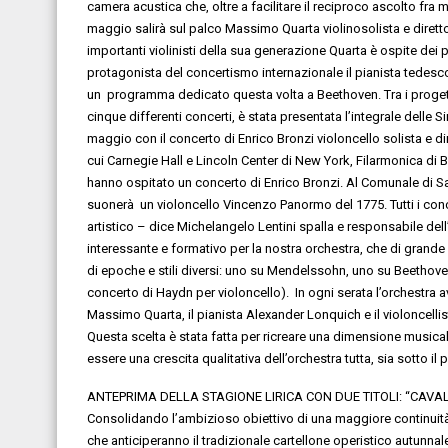
camera acustica
che
,
oltre a facilitare il reciproco ascolto fra m
maggio
salirà sul palco
Massimo Quarta
violino
solista
e
d
iret
importanti violinisti della sua generazione
Quarta
è ospite dei 
protagonista
del concertismo internazionale il pianista
tedesc
un p
rogramma
dedicato
questa
volta a
Beethoven
. Tra i proge
cinque differenti concerti, è stata presentata l’integrale delle
maggio
con il
c
oncerto
di
Enrico Bronzi
violoncello
solista
e
d
cui
Carnegie
Hall
e
Lincoln Center di New
York
,
Filarmonica di B
hanno ospitato un concerto di Enrico Bronzi.
A
l
C
omunale di
S
suonerà un
violoncello Vincenzo
Panormo
del 1775
.
Tutti i con
artistico
–
dice Michelangelo Lentini
s
palla e responsabile del
interessante e formativo
per la nostra orchestra, che di grande
di epoche e stili diversi: uno su Mendelssohn, uno su Beethove
concerto di Haydn per violoncello). In ogni serata l’orchestra avr
Massimo Quarta, il pianista Alexander Lonquich e il violoncellis
Questa scelta è stata fatta per ricreare una
dimensione musical
essere una
crescita qualitativa dell’orchestra
tutta, sia sotto il 
ANTEPRIMA DELLA STAGIONE
LIRICA
CON DUE TITOLI: “CAVA
Consolidando l’ambizioso obiettivo
di una maggiore continui
che anticiperanno
il tradizionale cartellone
operistico
autunnal