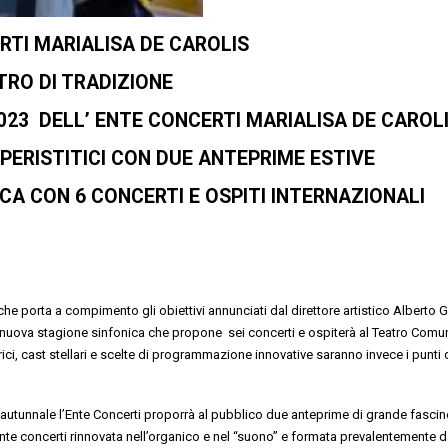
RTI MARIALISA DE CAROLIS
TRO DI TRADIZIONE
2023 DELL’ ENTE CONCERTI MARIALISA DE CAROL
PERISTITICI
CON DUE ANTEPRIME ESTIVE
ICA
CON
6 CONCERTI
E
OSPITI INTERNAZIONALI
che
porta a compimento
gli obiettivi
annunciat
i
dal
direttore artistico Alberto 
nuova stagione
sinfonica
che propone
sei concerti
e
ospit
erà
al
T
eatro Comu
ici
, cast stella
r
i
e
scelte di programmazione innovative
saranno
invece i
punti
d
e autunnale
l’Ente Concerti
proporrà
al pubblico
due
anteprim
e
di grande fasci
nte concerti
rinnovata
nell’organico e nel
“
suon
o
” e
formata
prevalentemente
d