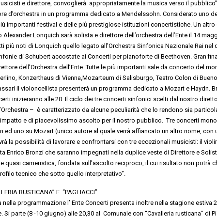
usicisti e direttore
,
convoglierà appropriatamente la musica verso il pubblico
”
tore d’orchestra
in un programma dedicato a
Mendelssohn
.
Considerato
uno d
più importanti festival
e delle
più
̀ prestigiose istituzioni concertistiche
.
Un altro
o
Alexander Lonquich
sarà solista e direttore dell’orchestra dell’Ente
il
14 magg
tti
più noti di Lonquich
quello legato
all’Orchestra Sinfonica Nazionale R
ai
nel q
 Sinfonie di Schubert accostate ai Concerti per pianoforte di Beethoven
.
Gran fina
irettore
dell’
Orchestra dell’Ente
.
Tutte le più importanti sale da concerto del mo
erlino
,
Konzerthaus
di Vienna,
Mozarteum di Salisburgo, Teatro Colon di Bueno
assari
il violoncellista presenterà un programma
dedicat
o
a
Mozart e Haydn
.
B
certi inizieranno alle
20
.
Il ciclo dei tre concerti
sinfonici
scelti dal nostro dirett
l’Orchestra
– è caratterizzato da alcune peculiarità che lo rendono sia partico
 impatto e di piacevolissimo ascolto per il nostro pubblico.
Tre concerti mono
n ed uno su Mozart (unico autore al quale verrà affiancato un altro nome, con 
à la possibilità di lavorare e confrontarsi con tre eccezionali musicisti: il violi
ta Enrico Bronzi che saranno impegnati nella duplice veste di Direttore e Solist
e quasi cameristica
, fondata sull’ascolto reciproco, il cui risultato non potrà 
profilo tecnico che sotto quello interpretativo”.
LLERIA RUSTICANA” E “PAGLIACCI”
.
tà nella programmazione
l’
E
nte Concerti presenta i
noltre
nella stagione estiva
2
e
.
Si parte
(8 -10 giugno) alle 20,30
al Comunale con
“
Cavalleria rusticana
”
di
Pi