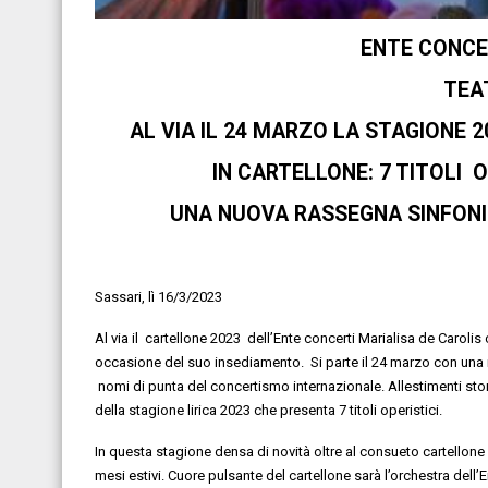
ENTE CONCE
TEA
AL VIA IL 24 MARZO LA STAGIONE 
I
N CARTELLONE:
7
TITOLI
O
UNA NUOVA RASSEGNA SINFON
Sassari, lì
16
/
3
/2023
Al via il cartellone 2023
dell’Ente concerti
Marialisa
de Carolis
occasione del
suo insediamento. Si parte il
24 marzo
con u
na
nomi di punta del
concertismo internazionale
.
Allestimenti
stor
della stagione
lirica
2023
che
presenta
7
titoli
operistici
.
In questa stagione densa di novità
oltre al consueto cartellon
mesi estivi
. Cuore pulsante del cartellone sarà
l
’orchestra
dell’
E