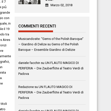
.
Il 7
Marzo 02, 2018
ei
più
 grande
io
con
uale, in
COMMENTI RECENTI
le i
l
19
ndo tra
Musicandosite: “Gems of the Polish Baroque”
s Aires
– Giardino di Delize
su
Gems of the Polish
ronzi
Baroque – Ensemble Giardino di Delizie
ore
larmente
grafici
,
daniele facchin
su
UN FLAUTO MAGICO DI
un
PERIFERIA – Die Zauberflöte al Teatro Verdi di
nista
Padova
a.
che
Redazione
su
UN FLAUTO MAGICO DI
PERIFERIA – Die Zauberflöte al Teatro Verdi di
Padova
 titoli
etro
daniele facchin
su
UN FLAUTO MAGICO DI