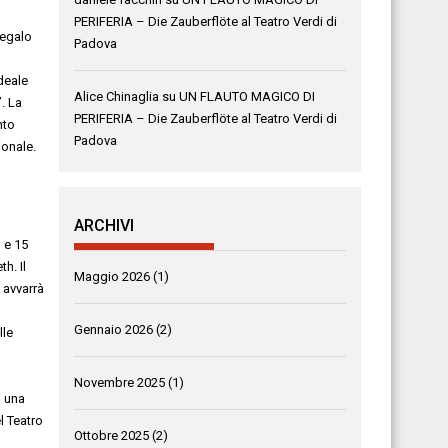
a
PERIFERIA – Die Zauberflöte al Teatro Verdi di
regalo
Padova
deale
Alice Chinaglia
su
UN FLAUTO MAGICO DI
”
.
La
PERIFERIA – Die Zauberflöte al Teatro Verdi di
nto
Padova
ionale
.
ARCHIVI
3
e 15
th
. Il
Maggio 2026
(1)
 avvarrà
a
Gennaio 2026
(2)
lle
Novembre 2025
(1)
i
una
l Teatro
Ottobre 2025
(2)