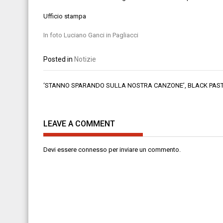
Ufficio stampa
In foto Luciano Ganci in Pagliacci
Posted in
Notizie
Navigazione
‘STANNO SPARANDO SULLA NOSTRA CANZONE’, BLACK PAS
articoli
LEAVE A COMMENT
Devi essere
connesso
per inviare un commento.