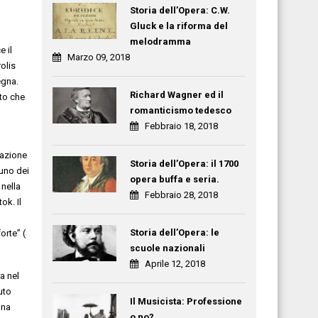
,
Storia dell’Opera: C.W.
Gluck e la riforma del
melodramma
e il
Marzo 09, 2018
olis
egna
.
Richard Wagner ed il
to che
romanticismo tedesco
Febbraio 18, 2018
azione
Storia dell’Opera: il 1700
uno dei
opera buffa e seria.
 nella
Febbraio 28, 2018
tok
.
Il
l
Storia dell’Opera: le
forte”
(
scuole nazionali
Aprile 12, 2018
ra
ne
l
uto
Il Musicista: Professione
una
o no?