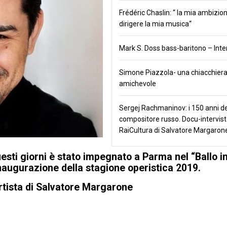
Frédéric Chaslin: “ la mia ambizio
dirigere la mia musica“
Mark S. Doss bass-baritono – Inte
Simone Piazzola- una chiacchier
amichevole
Sergej Rachmaninov: i 150 anni de
compositore russo. Docu-intervist
RaiCultura di Salvatore Margaron
esti giorni è stato impegnato a Parma nel “Ballo i
inaugurazione della stagione operistica 2019.
’artista di Salvatore Margarone