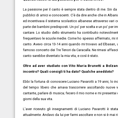
La passione per il canto è sempre stata dentro di me. Sin da
pubblici di amici e conoscenti. C’è da dire anche che in Alban
ed incentivava il sistema scolastico albanese attraverso vari co
parte dei bambini predisposti. Un po’ per scelta e un po’ per im
cantare. Lo studio dello strumento ha contribuito notevolme
frequentavo le scuole medie. Come ho spesso affermato, mi riten
canto. Avevo circa 13-14 anni quando mi trovavo ad Elbasan, una
famoso concerto dei Tre Tenori da Caracalla. Ne rimasi affascina
canto sarebbe diventato la mia vita, e così è stato.
Oltre ad aver studiato con Vito Maria Brunetti a Bolzan
incontro? Quali consigli ti ha dato? Qualche aneddoto?
Ebbi la fortuna di conoscere Luciano Pavarotti a 19 anni, lo i
del tempo libero che amava trascorrere ascoltando nuove vo
cantante, parlare di musica; fecero il mio nome e mi presentai 
giorni della sua vita.
L’aver ricevuto gli insegnamenti di Luciano Pavarotti è sta
attualmente. Andavo da lui per farmi ascoltare e non si è mai ri