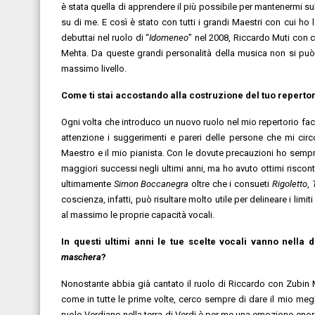
è stata quella di apprendere il più possibile per mantenermi su
su di me. E così è stato con tutti i grandi Maestri con cui 
debuttai nel ruolo di “
Idomeneo
” nel 2008, Riccardo Muti con c
Mehta. Da queste grandi personalità della musica non si può 
massimo livello.
Come ti stai accostando alla costruzione del tuo reperto
Ogni volta che introduco un nuovo ruolo nel mio repertorio fac
attenzione i suggerimenti e pareri delle persone che mi c
Maestro e il mio pianista. Con le dovute precauzioni ho sempre
maggiori successi negli ultimi anni, ma ho avuto ottimi risco
ultimamente
Simon Boccanegra
oltre che i consueti
Rigoletto
,
coscienza, infatti, può risultare molto utile per delineare i lim
al massimo le proprie capacità vocali.
In questi ultimi anni le tue scelte vocali vanno nella
maschera
?
Nonostante abbia già cantato il ruolo di Riccardo con Zubin 
come in tutte le prime volte, cerco sempre di dare il mio meg
ruolo Verdiano nella terra di Verdi è per me una emozione enor