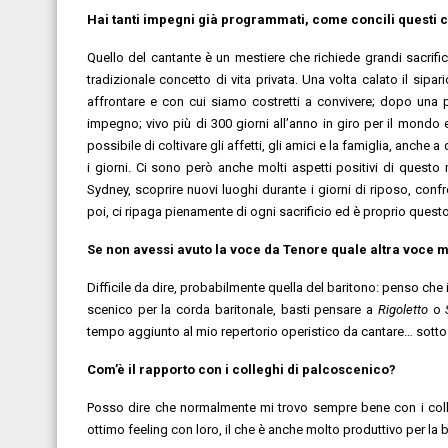
Hai tanti impegni già programmati, come concili questi co
Quello del cantante è un mestiere che richiede grandi sacrifi
tradizionale concetto di vita privata. Una volta calato il sipari
affrontare e con cui siamo costretti a convivere; dopo un
impegno; vivo più di 300 giorni all’anno in giro per il mondo
possibile di coltivare gli affetti, gli amici e la famiglia, anche
i giorni. Ci sono però anche molti aspetti positivi di quest
Sydney, scoprire nuovi luoghi durante i giorni di riposo, con
poi, ci ripaga pienamente di ogni sacrificio ed è proprio questo 
Se non avessi avuto la voce da Tenore quale altra voce 
Difficile da dire, probabilmente quella del baritono: penso che i
scenico per la corda baritonale, basti pensare a
Rigoletto
o
tempo aggiunto al mio repertorio operistico da cantare… sotto 
Com’è il rapporto con i colleghi di palcoscenico?
Posso dire che normalmente mi trovo sempre bene con i colle
ottimo feeling con loro, il che è anche molto produttivo per la 