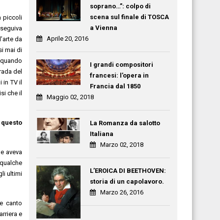
soprano…”: colpo di
scena sul finale di TOSCA
 piccoli
a Vienna
 seguiva
Aprile 20, 2016
l’arte da
si mai di
a quando
I grandi compositori
rada del
francesi: l’opera in
in TV il
Francia dal 1850
si che il
Maggio 02, 2018
 questo
La Romanza da salotto
Italiana
Marzo 02, 2018
 e aveva
 qualche
L’EROICA DI BEETHOVEN:
i ultimi
storia di un capolavoro.
Marzo 26, 2016
he canto
arriera e