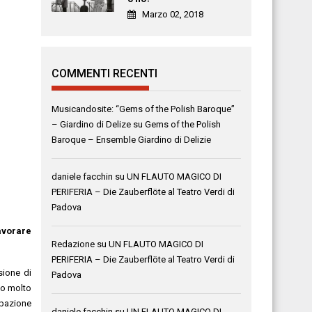
Marzo 02, 2018
COMMENTI RECENTI
Musicandosite: “Gems of the Polish Baroque”
– Giardino di Delize
su
Gems of the Polish
Baroque – Ensemble Giardino di Delizie
daniele facchin
su
UN FLAUTO MAGICO DI
PERIFERIA – Die Zauberflöte al Teatro Verdi di
Padova
lavorare
Redazione
su
UN FLAUTO MAGICO DI
PERIFERIA – Die Zauberflöte al Teatro Verdi di
sione di
Padova
go molto
upazione
daniele facchin
su
UN FLAUTO MAGICO DI