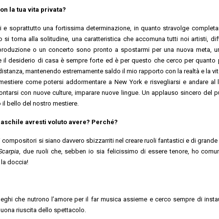
n la tua vita privata?
ci e soprattutto una fortissima determinazione, in quanto stravolge completa
o si torna alla solitudine, una caratteristica che accomuna tutti noi artisti, dif
a produzione o un concerto sono pronto a spostarmi per una nuova meta, 
 e il desiderio di casa è sempre forte ed è per questo che cerco per quanto 
 a distanza, mantenendo estremamente saldo il mio rapporto con la realtà e la vita
o mestiere come potersi addormentare a New York e risvegliarsi e andare al 
frontarsi con nuove culture, imparare nuove lingue. Un applauso sincero del p
il bello del nostro mestiere.
maschile avresti voluto avere? Perché?
 compositori si siano davvero sbizzarriti nel creare ruoli fantastici e di grand
Scarpia
, due ruoli che, sebben io sia felicissimo di essere tenore, ho com
la doccia!
ghi che nutrono l’amore per il far musica assieme e cerco sempre di insta
buona riuscita dello spettacolo.