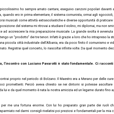
 piccolissimo ho sempre amato cantare, eseguivo canzoni popolari davanti a
ia, quando ero in prima elementare, il sistema comunista, ormai agli sgoccioli,
rsi musicali come attività extrascolastiche e diverse opportunità di praticare 
posizione del sistema mi ritrovai a studiare il violino, mi diplomai, ma non smi
nte ad accrescere la mia preparazione musicale. La grande svolta è avvenut
go un “prodotto” dei tre tenori. Infatti è grazie a loro che ho intrapreso la st
 piccola città industriale dell’Albania, era da poco finito il comunismo e vidi 
to. Registrai quel concerto, lo riascoltai infinite volte. Da quel momento deci
o, l’incontro con Luciano Pavarotti è stato fondamentale. Ci racconti
ncontrai proprio nel periodo di Bolzano. Il Maestro era a Merano per delle cure
ci promettenti. Perciò aveva chiesto se nei dintorni si potesse ascoltare
da lui e da quel momento è nata la nostra amicizia ed un legame durato fino agl
ta per me una fortuna enorme. Con lui ho preparato gran parte dei ruoli c
sparmiato nel darmi consigli rivelatisi poi preziosi e fondamentali per la mia c