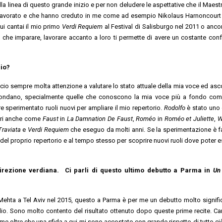
lla linea di questo grande inizio e per non deludere le aspettative che il Maest
ho lavorato e che hanno creduto in me come ad esempio Nikolaus Harnoncourt
ui cantai il mio primo
Verdi Requiem
al Festival di Salisburgo nel 2011 o anco
che imparare, lavorare accanto a loro ti permette di avere un costante conf
rio?
cio sempre molta attenzione a valutare lo stato attuale della mia voce ed asc
ircondano, specialmente quelle che conoscono la mia voce più a fondo com
 sperimentato ruoli nuovi per ampliare il mio repertorio.
Rodolfo
è stato uno 
ntri anche come
Faust
in
La Damnation De Faust
,
Roméo
in
Roméo et Juliette
,
W
Traviata
e
Verdi Requiem
che eseguo da molti anni. Se la sperimentazione è f
iti del proprio repertorio e al tempo stesso per scoprire nuovi ruoli dove poter 
 direzione verdiana. Ci parli di questo ultimo debutto a Parma in
Un 
Mehta a Tel Aviv nel 2015, questo a Parma è per me un debutto molto signific
lio. Sono molto contento del risultato ottenuto dopo queste prime recite. Ca
me oltre che una sfida a cui mi sono accostato con grande rispetto di tutto ci