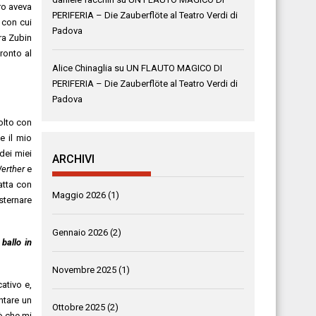
ro aveva
PERIFERIA – Die Zauberflöte al Teatro Verdi di
 con cui
Padova
ra Zubin
ronto al
Alice Chinaglia
su
UN FLAUTO MAGICO DI
PERIFERIA – Die Zauberflöte al Teatro Verdi di
Padova
olto con
e il mio
dei miei
ARCHIVI
erther
e
atta con
Maggio 2026
(1)
esternare
Gennaio 2026
(2)
ballo in
Novembre 2025
(1)
ativo e,
ntare un
Ottobre 2025
(2)
ò che mi