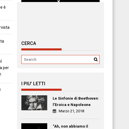
ne è
rvista
ata
CERCA
l
a per
e.
I PIU’ LETTI
n
Le Sinfonie di Beethoven:
l’Eroica e Napoleone
Marzo 21, 2018
“Ah, non abbiamo il