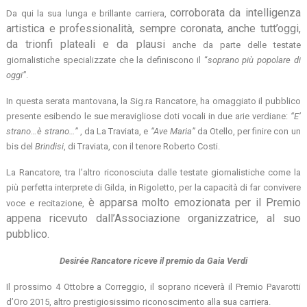
corroborata da intelligenza
Da qui la sua lunga e brillante carriera,
artistica e professionalità, sempre coronata, anche tutt’oggi,
da trionfi plateali e da plausi
anche da parte delle testate
giornalistiche specializzate che la definiscono il “
soprano più popolare di
oggi”
.
In questa serata mantovana, la Sig.ra Rancatore, ha omaggiato il pubblico
presente esibendo le sue meravigliose doti vocali in due arie verdiane:
“E’
strano…è strano…”
, da La Traviata, e
“Ave Maria”
da Otello, per finire con un
bis del
Brindisi
, di Traviata, con il tenore Roberto Costi.
La Rancatore, tra l’altro riconosciuta dalle testate giornalistiche come la
più perfetta interprete di Gilda, in Rigoletto, per la capacità di far convivere
è apparsa molto emozionata per il Premio
voce e recitazione,
appena ricevuto dall’Associazione organizzatrice, al suo
pubblico.
Desirée Rancatore riceve il premio da Gaia Verdi
Il prossimo 4 Ottobre a Correggio, il soprano riceverà il Premio Pavarotti
d’Oro 2015, altro prestigiosissimo riconoscimento alla sua carriera.