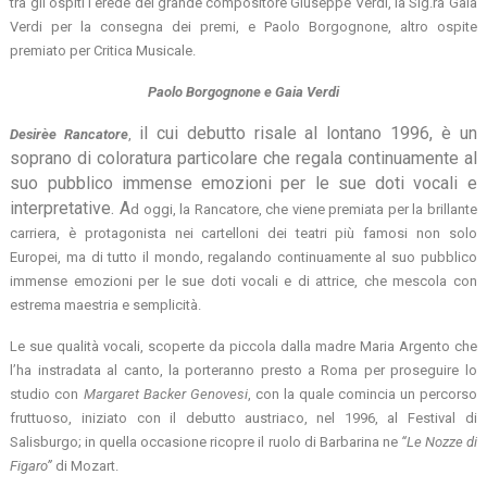
tra gli ospiti l’erede del grande compositore Giuseppe Verdi, la Sig.ra Gaia
Verdi per la consegna dei premi, e Paolo Borgognone, altro ospite
premiato per Critica Musicale.
Paolo Borgognone e Gaia Verdi
il cui debutto risale al lontano 1996, è un
Desirèe Rancatore
,
soprano di coloratura particolare che regala continuamente al
suo pubblico immense emozioni per le sue doti vocali e
interpretative. A
d oggi, la Rancatore, che viene premiata per la brillante
carriera, è protagonista nei cartelloni dei teatri più famosi non solo
Europei, ma di tutto il mondo, regalando continuamente al suo pubblico
immense emozioni per le sue doti vocali e di attrice, che mescola con
estrema maestria e semplicità.
Le sue qualità vocali, scoperte da piccola dalla madre Maria Argento che
l’ha instradata al canto, la porteranno presto a Roma per proseguire lo
studio con
Margaret Backer Genovesi
, con la quale comincia un percorso
fruttuoso, iniziato con il debutto austriaco, nel 1996, al Festival di
Salisburgo; in quella occasione ricopre il ruolo di Barbarina ne
“Le Nozze di
Figaro”
di Mozart.