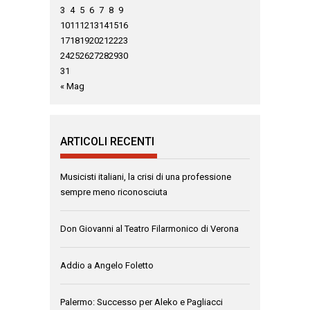
3
4
5
6
7
8
9
10
11
12
13
14
15
16
17
18
19
20
21
22
23
24
25
26
27
28
29
30
31
« Mag
ARTICOLI RECENTI
Musicisti italiani, la crisi di una professione
sempre meno riconosciuta
Don Giovanni al Teatro Filarmonico di Verona
Addio a Angelo Foletto
Palermo: Successo per Aleko e Pagliacci