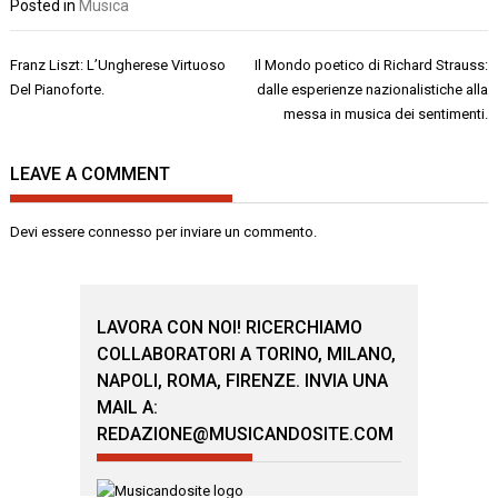
Posted in
Musica
Navigazione
Franz Liszt: L’Ungherese Virtuoso
Il Mondo poetico di Richard Strauss:
articoli
Del Pianoforte.
dalle esperienze nazionalistiche alla
messa in musica dei sentimenti.
LEAVE A COMMENT
Devi essere
connesso
per inviare un commento.
LAVORA CON NOI! RICERCHIAMO
COLLABORATORI A TORINO, MILANO,
NAPOLI, ROMA, FIRENZE. INVIA UNA
MAIL A:
REDAZIONE@MUSICANDOSITE.COM