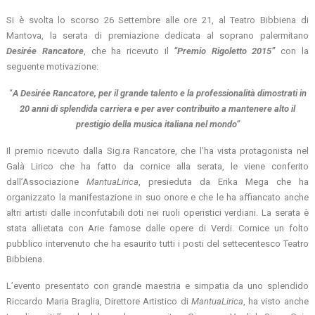
Si è svolta lo scorso 26 Settembre alle ore 21, al Teatro Bibbiena di
Mantova, la serata di premiazione dedicata al soprano palermitano
Desirée Rancatore
, che ha ricevuto il
“Premio Rigoletto 2015”
con la
seguente motivazione:
“
A Desirée Rancatore, per il grande talento e la professionalità dimostrati in
20 anni di splendida carriera e per aver contribuito a mantenere alto il
prestigio della musica italiana nel mondo”
Il premio ricevuto dalla Sig.ra Rancatore, che l’ha vista protagonista nel
Galà Lirico che ha fatto da cornice alla serata, le viene conferito
dall’Associazione
MantuaLirica
, presieduta da Erika Mega che ha
organizzato la manifestazione in suo onore e che le ha affiancato anche
altri artisti dalle inconfutabili doti nei ruoli operistici verdiani. La serata è
stata allietata con Arie famose dalle opere di Verdi. Cornice un folto
pubblico intervenuto che ha esaurito tutti i posti del settecentesco Teatro
Bibbiena.
L’evento presentato con grande maestria e simpatia da uno splendido
Riccardo Maria Braglia, Direttore Artistico di
MantuaLirica
, ha visto anche