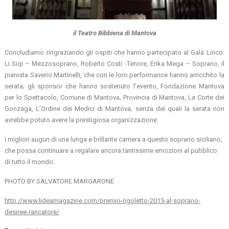
il Teatro Bibbiena di Mantova
Concludiamo ringraziando gli ospiti che hanno partecipato al Galà Lirico:
Li Siqi – Mezzosoprano, Roberto Costi -Tenore, Erika Mega – Soprano, il
pianista Saverio Martinelli, che con le loro performance hanno arricchito la
serata; gli sponsor che hanno sostenuto l’evento, Fondazione Mantova
per lo Spettacolo, Comune di Mantova, Provincia di Mantova, La Corte dei
Gonzaga, L’Ordine dei Medici di Mantova, senza dei quali la serata non
avrebbe potuto avere la prestigiosa organizzazione.
I migliori auguri di una lunga e brillante carriera a questo soprano siciliano,
che possa continuare a regalare ancora tantissime emozioni al pubblico
di tutto il mondo.
PHOTO BY SALVATORE MARGARONE
http://www.lideamagazine.com/premio-rigoletto-2015-al-soprano-
desiree-rancatore/