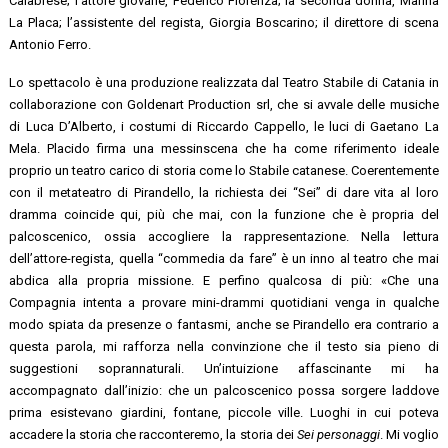
Calabrese; l’attore giovane, Federico Fiorenza; la seconda donna, Marina
La Placa; l’assistente del regista, Giorgia Boscarino; il direttore di scena
Antonio Ferro.
Lo spettacolo è una produzione realizzata dal Teatro Stabile di Catania in
collaborazione con Goldenart Production srl, che si avvale delle musiche
di Luca D’Alberto, i costumi di Riccardo Cappello, le luci di Gaetano La
Mela. Placido firma una messinscena che ha come riferimento ideale
proprio un teatro carico di storia come lo Stabile catanese. Coerentemente
con il metateatro di Pirandello, la richiesta dei “Sei” di dare vita al loro
dramma coincide qui, più che mai, con la funzione che è propria del
palcoscenico, ossia accogliere la rappresentazione. Nella lettura
dell’attore-regista, quella “commedia da fare” è un inno al teatro che mai
abdica alla propria missione. E perfino qualcosa di più: «Che una
Compagnia intenta a provare mini-drammi quotidiani venga in qualche
modo spiata da presenze o fantasmi, anche se Pirandello era contrario a
questa parola, mi rafforza nella convinzione che il testo sia pieno di
suggestioni soprannaturali. Un’intuizione affascinante mi ha
accompagnato dall’inizio: che un palcoscenico possa sorgere laddove
prima esistevano giardini, fontane, piccole ville. Luoghi in cui poteva
accadere la storia che racconteremo, la storia dei
Sei personaggi
. Mi voglio