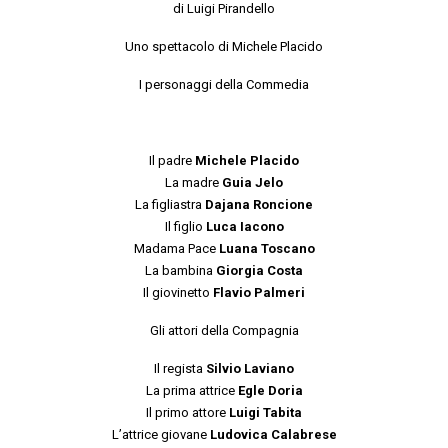
di Luigi Pirandello
Uno spettacolo di Michele Placido
I personaggi della Commedia
Il padre
Michele Placido
La madre
Guia Jelo
La figliastra
Dajana Roncione
Il figlio
Luca Iacono
Madama Pace
Luana Toscano
La bambina
Giorgia Costa
Il giovinetto
Flavio Palmeri
Gli attori della Compagnia
Il regista
Silvio Laviano
La prima attrice
Egle Doria
Il primo attore
Luigi Tabita
L’attrice giovane
Ludovica Calabrese