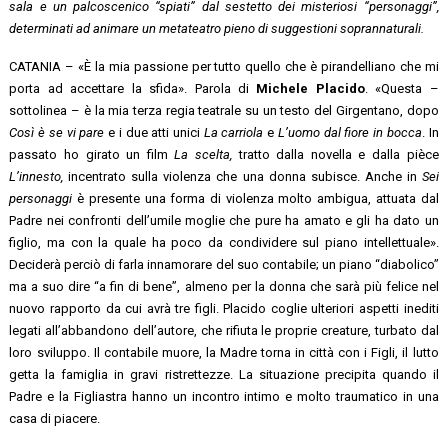
sala e un palcoscenico “spiati” dal sestetto dei misteriosi “personaggi”,
determinati ad animare un metateatro pieno di suggestioni soprannaturali.
CATANIA – «È la mia passione per tutto quello che è pirandelliano che mi
porta ad accettare la sfida». Parola di
Michele Placido
. «Questa –
sottolinea – è la mia terza regia teatrale su un testo del Girgentano, dopo
Così è se vi pare
e i due atti unici
La carriola
e
L’uomo dal fiore in bocca
. In
passato ho girato un film
La scelta,
tratto dalla novella e dalla pièce
L’innesto,
incentrato sulla violenza che una donna subisce. Anche in
Sei
personaggi
è presente una forma di violenza molto ambigua, attuata dal
Padre nei confronti dell’umile moglie che pure ha amato e gli ha dato un
figlio, ma con la quale ha poco da condividere sul piano intellettuale».
Deciderà perciò di farla innamorare del suo contabile; un piano “diabolico”
ma a suo dire “a fin di bene”, almeno per la donna che sarà più felice nel
nuovo rapporto da cui avrà tre figli. Placido coglie ulteriori aspetti inediti
legati all’abbandono dell’autore, che rifiuta le proprie creature, turbato dal
loro sviluppo. Il contabile muore, la Madre torna in città con i Figli, il lutto
getta la famiglia in gravi ristrettezze. La situazione precipita quando il
Padre e la Figliastra hanno un incontro intimo e molto traumatico in una
casa di piacere.