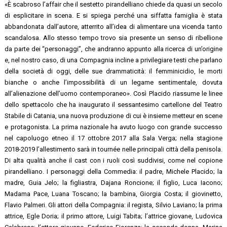
«È scabroso l’affair che il sestetto pirandelliano chiede da quasi un secolo
di esplicitare in scena. E si spiega perché una siffatta famiglia è stata
abbandonata dall’autore, atterrito all’idea di alimentare una vicenda tanto
scandalosa. Allo stesso tempo trovo sia presente un senso di ribellione
da parte dei “personaggi”, che andranno appunto alla ricerca di un’origine
e, nel nostro caso, di una Compagnia incline a privilegiare testi che parlano
della società di oggi, delle sue drammaticità: il femminicidio, le morti
bianche o anche l’impossibilità di un legame sentimentale, dovuta
all’alienazione dell’uomo contemporaneo». Così Placido riassume le linee
dello spettacolo che ha inaugurato il sessantesimo cartellone del Teatro
Stabile di Catania, una nuova produzione di cui è insieme metteur en scene
e protagonista. La prima nazionale ha avuto luogo con grande successo
nel capoluogo etneo il 17 ottobre 2017 alla Sala Verga; nella stagione
2018-2019 l’allestimento sarà in tournée nelle principali città della penisola.
Di alta qualità anche il cast con i ruoli così suddivisi, come nel copione
pirandelliano. I personaggi della Commedia: il padre, Michele Placido; la
madre, Guia Jelo; la figliastra, Dajana Roncione; il figlio, Luca Iacono;
Madama Pace, Luana Toscano; la bambina, Giorgia Costa; il giovinetto,
Flavio Palmeri. Gli attori della Compagnia: il regista, Silvio Laviano; la prima
attrice, Egle Doria; il primo attore, Luigi Tabita; l’attrice giovane, Ludovica