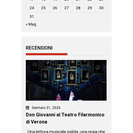
24
25
26
27
28
29
30
31
« Mag
RECENSIONI
Gennaio 31, 2026
Don Giovanni al Teatro Filarmonico
di Verona
Una lettura musicale solida, una regia che