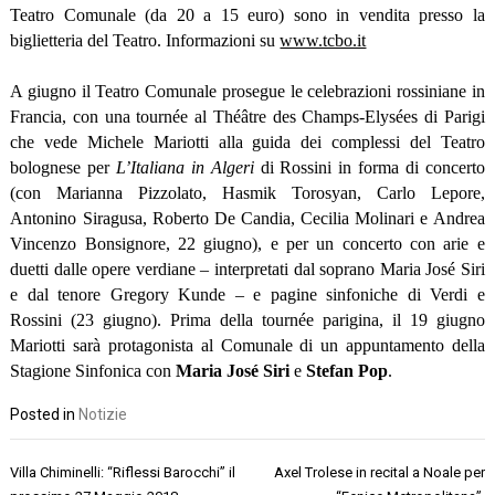
Teatro Comunale (da 20 a 15 euro) sono in vendita presso la
biglietteria del Teatro. Informazioni su
www.tcbo.it
A giugno il Teatro Comunale prosegue le celebrazioni rossiniane in
Francia, con una tournée al Théâtre des Champs-Elysées di Parigi
che vede Michele Mariotti alla guida dei complessi del Teatro
bolognese per
L’Italiana in Algeri
di Rossini in forma di concerto
(con Marianna Pizzolato, Hasmik Torosyan, Carlo Lepore,
Antonino Siragusa, Roberto De Candia, Cecilia Molinari e Andrea
Vincenzo Bonsignore, 22 giugno), e per un concerto con arie e
duetti dalle opere verdiane – interpretati dal soprano Maria José Siri
e dal tenore Gregory Kunde – e pagine sinfoniche di Verdi e
Rossini (23 giugno). Prima della tournée parigina, il 19 giugno
Mariotti sarà protagonista al Comunale di un appuntamento della
Stagione Sinfonica con
Maria José Siri
e
Stefan Pop
.
Posted in
Notizie
Navigazione
Villa Chiminelli: “Riflessi Barocchi” il
Axel Trolese in recital a Noale per