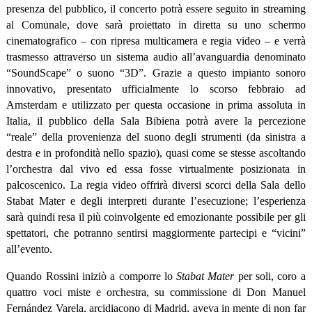
presenza del pubblico, il concerto potrà essere seguito in streaming
al Comunale, dove sarà proiettato in diretta su uno schermo
cinematografico – con ripresa multicamera e regia video – e verrà
trasmesso attraverso un sistema audio all’avanguardia denominato
“SoundScape” o suono “3D”. Grazie a questo impianto sonoro
innovativo, presentato ufficialmente lo scorso febbraio ad
Amsterdam e utilizzato per questa occasione in prima assoluta in
Italia, il pubblico della Sala Bibiena potrà avere la percezione
“reale” della provenienza del suono degli strumenti (da sinistra a
destra e in profondità nello spazio), quasi come se stesse ascoltando
l’orchestra dal vivo ed essa fosse virtualmente posizionata in
palcoscenico. La regia video offrirà diversi scorci della Sala dello
Stabat Mater e degli interpreti durante l’esecuzione; l’esperienza
sarà quindi resa il più coinvolgente ed emozionante possibile per gli
spettatori, che potranno sentirsi maggiormente partecipi e “vicini”
all’evento.
Quando Rossini iniziò a comporre lo
Stabat Mater
per soli, coro a
quattro voci miste e orchestra, su commissione di Don Manuel
Fernández Varela, arcidiacono di Madrid, aveva in mente di non far