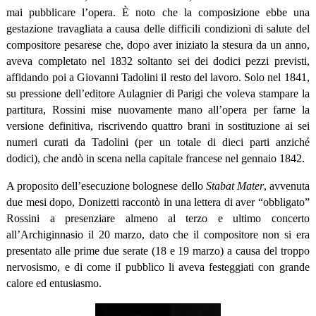
mai pubblicare l’opera. È noto che la composizione ebbe una
gestazione travagliata a causa delle difficili condizioni di salute del
compositore pesarese che, dopo aver iniziato la stesura da un anno,
aveva completato nel 1832 soltanto sei dei dodici pezzi previsti,
affidando poi a Giovanni Tadolini il resto del lavoro. Solo nel 1841,
su pressione dell’editore Aulagnier di Parigi che voleva stampare la
partitura, Rossini mise nuovamente mano all’opera per farne la
versione definitiva, riscrivendo quattro brani in sostituzione ai sei
numeri curati da Tadolini (per un totale di dieci parti anziché
dodici), che andò in scena nella capitale francese nel gennaio 1842.
A proposito dell’esecuzione bolognese dello
Stabat Mater
, avvenuta
due mesi dopo, Donizetti raccontò in una lettera di aver “obbligato”
Rossini a presenziare almeno al terzo e ultimo concerto
all’Archiginnasio il 20 marzo, dato che il compositore non si era
presentato alle prime due serate (18 e 19 marzo) a causa del troppo
nervosismo, e di come il pubblico li aveva festeggiati con grande
calore ed entusiasmo.