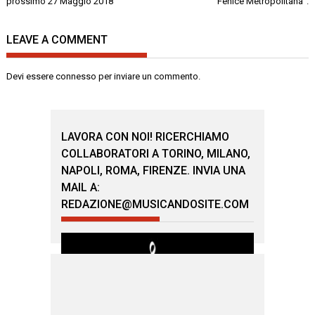
articoli
prossimo 27 Maggio 2018
“Fenice Metropolitana”.
LEAVE A COMMENT
Devi essere
connesso
per inviare un commento.
LAVORA CON NOI! RICERCHIAMO
COLLABORATORI A TORINO, MILANO,
NAPOLI, ROMA, FIRENZE. INVIA UNA
MAIL A:
REDAZIONE@MUSICANDOSITE.COM