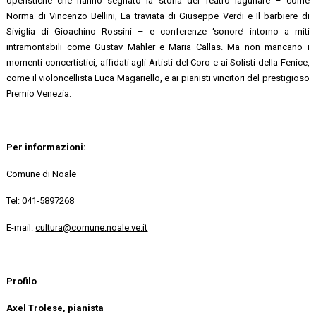
operistiche che hanno segnato la storia del Teatro lagunare – come
Norma di Vincenzo Bellini, La traviata di Giuseppe Verdi e Il barbiere di
Siviglia di Gioachino Rossini – e conferenze ‘sonore’ intorno a miti
intramontabili come Gustav Mahler e Maria Callas. Ma non mancano i
momenti concertistici, affidati agli Artisti del Coro e ai Solisti della Fenice,
come il violoncellista Luca Magariello, e ai pianisti vincitori del prestigioso
Premio Venezia.
Per informazioni:
Comune di Noale
Tel: 041-5897268
E-mail:
cultura@comune.noale.ve.it
Profilo
Axel Trolese, pianista