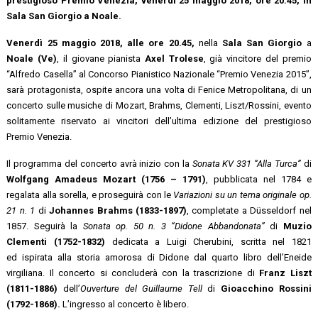
prestigioso Premio Venezia, venerdì 25 maggio 2018, ore 20.45, in
Sala San Giorgio a Noale.
Venerdì 25 maggio 2018, alle ore 20.45,
nella
Sala San Giorgio
a
Noale (Ve)
, il giovane pianista
Axel Trolese
, già vincitore del premio
“Alfredo Casella” al Concorso Pianistico Nazionale “Premio Venezia 2015”,
sarà protagonista, ospite ancora una volta di Fenice Metropolitana, di un
concerto sulle musiche di Mozart, Brahms, Clementi, Liszt/Rossini, evento
solitamente riservato ai vincitori dell’ultima edizione del prestigioso
Premio Venezia.
Il programma del concerto avrà inizio con la
Sonata KV 331 “Alla Turca”
di
Wolfgang Amadeus Mozart (1756 – 1791)
, pubblicata nel 1784 e
regalata alla sorella, e proseguirà con le
Variazioni su un tema originale op.
21 n. 1
di
Johannes Brahms (1833-1897)
, completate a Düsseldorf nel
1857. Seguirà la
Sonata op. 50 n. 3 “Didone Abbandonata”
di
Muzio
Clementi
(1752-1832)
dedicata a Luigi Cherubini, scritta nel 1821
ed ispirata alla storia amorosa di Didone dal quarto libro dell’Eneide
virgiliana. Il concerto si concluderà con la trascrizione di
Franz Liszt
(1811-1886)
dell’
Ouverture del Guillaume Tell
di
Gioacchino Rossini
(1792-1868).
L’ingresso al concerto è libero.