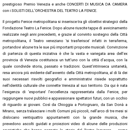
prestigioso Premio Venezia e anche CONCERTI DI MUSICA DA CAMERA
con i SOLISTI DELL’ORCHESTRA DEL TEATRO LA FENICE.
Il progetto Fenice metropolitana si inserisce tra gli obiettivi strategici della
Fondazione Teatro La Fenice. Dopo alcune riuscite tappe di avvicinamento
realizzate negli anni precedenti, e grazie al convinto sostegno della Città
metropolitana, il Teatro veneziano ‘si trasferisce’ infatti in terraferma,
portandovi alcune tra le sue più importanti proposte musicali. Convinzione
di partenza di questa iniziativa è che la vasta e variegata area dell’ex
provincia di Venezia costituisca un tutt’uno con la città d’acqua, con la
quale condivide storia, passato e tradizioni. Quest’intrinseca unitarietà,
resa ancora più evidente dall’avvento della Città metropolitana, al di là dei
suoi necessari risvolti geografici e amministrativi risiede soprattutto
nell’identità culturale che connette Venezia al suo territorio. Da qui è nata
l’esigenza di ‘esportare’ l’eccellenza rappresentata dalla Fenice, per
raggiungere nuovi pubblici e appassionare spettatori futuri, con un occhio
di riguardo ai giovani. Così da Chioggia a Portogruaro, da San Donà a
Mirano, senza tralasciare i molti Comuni più piccoli, nell’arco di tre mesi si
dislocano ventiquattro appuntamenti con la grande musica, che
prevedono ascolti guidati e proiezioni video di alcune delle produzioni