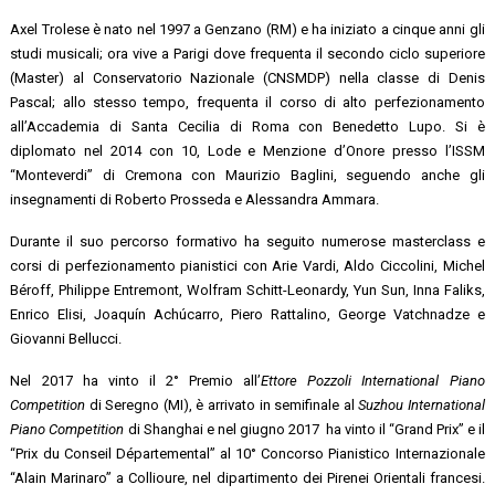
Axel Trolese è nato nel 1997 a Genzano (RM) e ha iniziato a cinque anni gli
studi musicali; ora vive a Parigi dove frequenta il secondo ciclo superiore
(Master) al Conservatorio Nazionale (CNSMDP) nella classe di Denis
Pascal; allo stesso tempo, frequenta il corso di alto perfezionamento
all’Accademia di Santa Cecilia di Roma con Benedetto Lupo. Si è
diplomato nel 2014 con 10, Lode e Menzione d’Onore presso l’ISSM
“Monteverdi” di Cremona con Maurizio Baglini, seguendo anche gli
insegnamenti di Roberto Prosseda e Alessandra Ammara.
Durante il suo percorso formativo ha seguito numerose masterclass e
corsi di perfezionamento pianistici con Arie Vardi, Aldo Ciccolini, Michel
Béroff, Philippe Entremont, Wolfram Schitt-Leonardy, Yun Sun, Inna Faliks,
Enrico Elisi, Joaquín Achúcarro, Piero Rattalino, George Vatchnadze e
Giovanni Bellucci.
Nel 2017 ha vinto il 2° Premio all’
Ettore Pozzoli International Piano
Competition
di Seregno (MI), è arrivato in semifinale al
Suzhou International
Piano Competition
di Shanghai e nel giugno 2017 ha vinto il “Grand Prix” e il
“Prix du Conseil Départemental” al 10° Concorso Pianistico Internazionale
“Alain Marinaro” a Collioure, nel dipartimento dei Pirenei Orientali francesi.