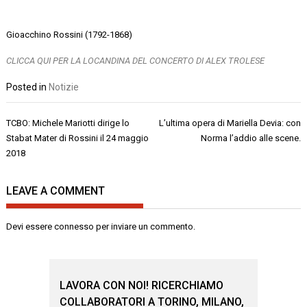
Gioacchino Rossini (1792-1868)
CLICCA QUI PER LA LOCANDINA DEL CONCERTO DI ALEX TROLESE
Posted in
Notizie
Navigazione
TCBO: Michele Mariotti dirige lo
L’ultima opera di Mariella Devia: con
articoli
Stabat Mater di Rossini il 24 maggio
Norma l’addio alle scene.
2018
LEAVE A COMMENT
Devi essere
connesso
per inviare un commento.
LAVORA CON NOI! RICERCHIAMO
COLLABORATORI A TORINO, MILANO,