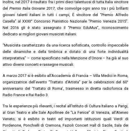
Inoltre, nel 2017 è risultato fra i primi dieci talentuosi di tutta Italia vincitore
del
Premio Italia Giovane 2017
, che coinvolge ogni anno tra i più brillanti
giovani talenti italiani in tutti i campi, È vincitore del “Premio Alfredo
Casella” al XXXII° Concorso Pianistico Nazionale “Premio Venezia 2015”.
Nel 2016 gli è stato assegnato il “Premio EduMus”, riconoscimento
dedicato ai migliori giovani musicisti italiani.
“Musicista caratterizzato da una ricerca sofisticata, controllo impeccabile
delle dinamiche e della timbrica e dotato di una forte individualità
interpretativa” – come specificato nella Menzione d’Onore – ha già al suo
attivo diversi concerti e rassegne musicali.
A marzo 2017 si è esibito all’Accademia di Francia – Villa Medici in Roma,
organizzatrice dell’evento “Trattato d’Artista” per le celebrazioni del 60°
anniversario del ‘Trattato di Roma’, trasmesso in diretta radiofonica da
Radio France e Rai Radio 3.
Tra le esperienze più rilevanti, i recital all’Istituto di Cultura Italiano a Parigi,
al Gran Teatro e alle Sale Apollinee de “La Fenice” di Venezia, all’Ateneo
Veneto; si è esibito in teatri ed importanti istituzioni quali Verdi di
Pordenone, Ponchielli di Cremona, Fazioli Concert Hall di Sacile, Sala dei