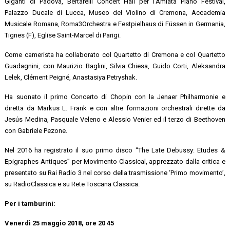
Giganti di Padova, Bertarelli Concert Hall per l’Amiata Piano Festival,
Palazzo Ducale di Lucca, Museo del Violino di Cremona, Accademia
Musicale Romana, Roma3Orchestra e Festpielhaus di Füssen in Germania,
Tignes (F), Eglise Saint-Marcel di Parigi.
Come camerista ha collaborato col Quartetto di Cremona e col Quartetto
Guadagnini, con Maurizio Baglini, Silvia Chiesa, Guido Corti, Aleksandra
Lelek, Clément Peigné, Anastasiya Petryshak.
Ha suonato il primo Concerto di Chopin con la Jenaer Philharmonie e
diretta da Markus L. Frank e con altre formazioni orchestrali dirette da
Jesús Medina, Pasquale Veleno e Alessio Venier ed il terzo di Beethoven
con Gabriele Pezone.
Nel 2016 ha registrato il suo primo disco “The Late Debussy: Etudes &
Epigraphes Antiques” per Movimento Classical, apprezzato dalla critica e
presentato su Rai Radio 3 nel corso della trasmissione ‘Primo movimento’,
su RadioClassica e su Rete Toscana Classica.
Per i tamburini:
Venerdì 25 maggio 2018, ore 20 45