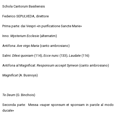
Schola Cantorum Basiliensis
Federico SEPULVEDA, direttore
Prima parte: dai Vespri «in purificatione Sancte Marie»
Inno:
Mysterium Ecclesie
(alternatim)
Antifona:
Ave virgo Maria
(canto ambrosiano)
Salmi:
Dilexi quoniam
(114);
Ecce nunc
(133);
Laudate
(116)
Antifona al Magnificat:
Responsum accepit Symeon
(canto ambrosiano)
Magnificat
(A. Busnoys)
Te Deum
(G. Binchois)
Seconda parte: Messa «super sponsum et sponsam in parole al modo
ducale»