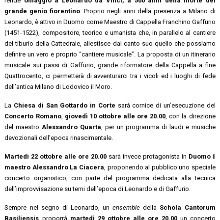
rende
omaggio a
Leonardo da Vinci, a 500 anni della morte del
grande genio fiorentino
. Proprio negli anni della presenza a Milano di
Leonardo, è attivo in Duomo come Maestro di Cappella Franchino Gaffurio
(1451-1522), compositore, teorico e umanista che, in parallelo al cantiere
del tiburio della Cattedrale, allestisce dal canto suo quello che possiamo
definire un vero e proprio “cantiere musicale”. La proposta di un itinerario
musicale sui passi di Gaffurio, grande riformatore della Cappella a fine
Quattrocento, ci permetterà di avventurarci tra i vicoli ed i luoghi di fede
dell’antica Milano di Lodovico il Moro.
La
Chiesa di San Gottardo in Corte
sarà cornice di un’esecuzione del
Concerto Romano
,
giovedì 10 ottobre
alle ore 20.00
, con la direzione
del maestro
Alessandro Quarta
, per un programma di laudi e musiche
devozionali dell’epoca rinascimentale.
Martedì 22 ottobre alle ore 20.00
sarà invece protagonista in
Duomo
il
maestro Alessandro La Ciacera
, proponendo al pubblico uno speciale
concerto organistico, con parte del programma dedicata alla tecnica
dell’improvvisazione su temi dell’epoca di Leonardo e di Gaffurio.
Sempre nel segno di Leonardo, un
ensemble
della
Schola Cantorum
Basiliensis
proporrà
martedì 29 ottobre alle ore 20.00
un concerto