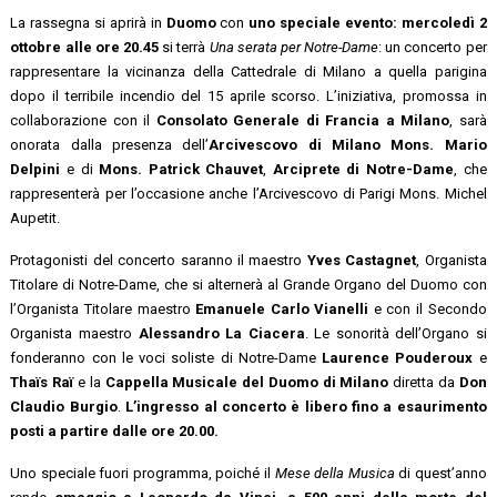
La rassegna si aprirà in
Duomo
con
uno speciale evento:
mercoledì 2
ottobre alle ore 20.45
si terrà
Una serata per Notre-Dame
: un concerto per
rappresentare la vicinanza della Cattedrale di Milano a quella parigina
dopo il terribile incendio del 15 aprile scorso. L’iniziativa, promossa in
collaborazione con il
Consolato Generale di Francia a Milano
, sarà
onorata dalla presenza dell’
Arcivescovo di Milano Mons. Mario
Delpini
e di
Mons. Patrick Chauvet
,
Arciprete di Notre-Dame
, che
rappresenterà per l’occasione anche l’Arcivescovo di Parigi Mons. Michel
Aupetit.
Protagonisti del concerto saranno il maestro
Yves Castagnet
, Organista
Titolare di Notre-Dame, che si alternerà al Grande Organo del Duomo con
l’Organista Titolare maestro
Emanuele Carlo Vianelli
e con il Secondo
Organista maestro
Alessandro La Ciacera
. Le sonorità dell’Organo si
fonderanno con le voci soliste di Notre-Dame
Laurence Pouderoux
e
Thaïs Raï
e la
Cappella Musicale del Duomo di Milano
diretta da
Don
Claudio Burgio
.
L’ingresso al concerto è libero fino a esaurimento
posti a partire dalle ore 20.00.
Uno speciale fuori programma, poiché il
Mese della Musica
di quest’anno