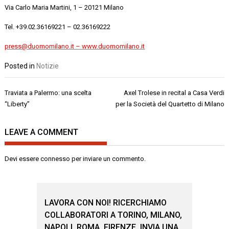
Via Carlo Maria Martini, 1 – 20121 Milano
Tel. +39.02.36169221 – 02.36169222
press@duomomilano.it – www.duomomilano.it
Posted in
Notizie
Navigazione
Traviata a Palermo: una scelta
Axel Trolese in recital a Casa Verdi
articoli
“Liberty”
per la Società del Quartetto di Milano
LEAVE A COMMENT
Devi essere
connesso
per inviare un commento.
LAVORA CON NOI! RICERCHIAMO
COLLABORATORI A TORINO, MILANO,
NAPOLI, ROMA, FIRENZE. INVIA UNA