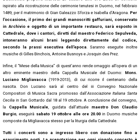
ispirato alla ricostruzione delle cerimonie tenutesi in Duomo, nel febbraio
1489, per il matrimonio di Gian Galeazzo Sforza e Isabella d’Aragona.
Per
l’occasione, il primo dei grandi manoscritti gaffuriani, conservato
in Archivio e oggetto di un importante restauro, sarà esposto in
Cattedrale, dove i cantori, diretti dal maestro Federico Sepulveda,
intoneranno alcuni brani leggendo direttamente dal codice,
secondo la prassi esecutiva dell’epoca
. Saranno eseguite inoltre
musiche di Gilles Binchois, Antoine Busnoys e Josquin des Prez.
Infine, il “Mese della Musica” di quest’anno rende omaggio all’opera di un
altro eminente maestro della Cappella Musicale del Duomo:
Mons.
Luciano Migliavacca
(1919-2013), di cui ricorre il centenario della
nascita. Don Luciano sarà al centro del iii Convegno Nazionale
Compositori di Musica Sacra promosso dall’
Associazione Italiana Santa
Cecilia
in San Gottardo dal 18 al 19 ottobre. A conclusione del convegno,
la
Cappella Musicale
, guidata dall’attuale
maestro Don Claudio
Burgio
, eseguirà
sabato 19 ottobre alle ore 20.00
in Duomo musiche
composte da Migliavacca stesso per la liturgia della Cattedrale.
Tutti i concerti sono a ingresso libero con donazione fino a
esaurimento posti. La prenotazione per ogni singolo concerto è