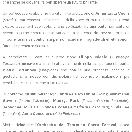
che anche se giovane, fa ben sperare un futuro brillante.
Un po’ eccessiva abbiamo trovato l’interpretazione di
Annunziata
Vestri
(
Suzuki
), con eccessi nell’utilizzo della voce di petto che hanno reso
troppo pesante il suo ruolo, anche se
Suzuki
ha una parte non certo di
secondo piano rispetto a
Cio Cio San.
La sua voce da mezzosoprano è
imponente ma va controllata per non scadere in sgradevoli effetti sonori.
Buona la presenza scenica.
A completare il cast della produzione
Filippo
Micale
(
Il principe
Yamadori
), incisivo e ben calibrato vocalmente nella sua pur piccola parte;
Pietro
Terranova
(
Sharpless
) che con la sua presenza scenica e
gestuale si è mosso con disinvoltura nel suo ruolo, risultando il più
credibile del cast insieme a
Cio Cio San.
Di contorno gli altri personaggi:
Andrea
Giovannini
(
Goro
);
Murat
Can
Guvem
(
lo zio Yakuside
);
Munkyu
Park
(
il commissario Imperiale
);
Jeonghee
Jo
(
la zia
);
Gonca
Dogan
(
la madre di Cio Cio San
);
Silvia
Lee
(
la cugina
);
Anna
Consolaro
(
Kate Pinkerton
).
Molto deludente l’
Orchestra del Taormina Opera Festival
: poco
insieme, poca intonazione, le sezioni orchestrale mal disposte. Grande