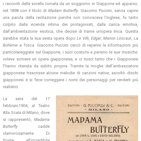
i racconti della sorella tornata da un soggiorno in Giappone ed apparso,
nel 1898 con il titolo di
Madam Butterfly
. Giacomo Puccini, senza capire
una parola della recitazione perché non conosceva l’inglese, fu tanto
colpito dalla vicenda intima dei protagonisti, dalla carica emotiva,
dall’ambientazione esotica, che decise di trarne un’opera lirica. Questa
sarebbe stata la sua sesta opera dopo
Le Villi
,
Edgar
,
Manon
Lescaut
,
La
Bohème
e
Tosca
. Giacomo Puccini cercò di reperire le informazioni più
particolareggiate sul Giappone, i suoi costumi e persino le sue musiche:
voleva scrivere un opera giapponese, e ci riuscì tanto che i Giapponesi
l’hanno ritenuta da subito propria. Tramite la moglie dell’ambasciatore
giapponese trascrisse alcune melodie di canzoni native, ascoltò dischi
giapponesi e si fece correggere i nomi dei personaggi per renderli più
realistici.
La sera del 17
febbraio1904, al Teatro
Alla Scala di Milano, dove
si rappresentò,
Madama
Butterfly
cadde
clamorosamente. Di
fronte all’incredibile