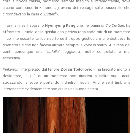
coro a bocca chiusa, momento sempre magico e intramontabile, dove
alcune comparse in kimono agitavano dei ventagli sulle passerelle che
circondavano la casa di
Butterfly
.
In prima linea il soprano
Hyemyung
Kang
che, nei panni di
Cio Cio San
, ha
affrontato il ruolo della geisha con perizia regalando più di un momento
lirico interessante. Unico neo forse il troppo gesticolare che distraeva lo
spettatore e che non faceva arrivare sempre la voce in teatro. Alla resa dei
conti comunque una “
farfalla
” leggiadra, molto controllata e mai
eccessiva.
Pinkerton
, interpretato dal tenore
Zoran
Todorovich
, ha lasciato molto a
desiderare, in più di un momento non riusciva a salire sugli acuti
strozzando la voce e portando indrietro i suoni. Anche se il timbro è
interessante evidentemente non era in una buona serata.