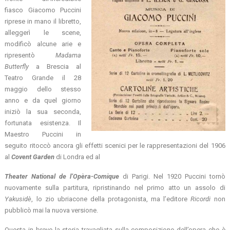
fiasco Giacomo Puccini
riprese in mano il libretto,
alleggerì le scene,
modificò alcune arie e
ripresentò
Madama
Butterfly
a Brescia al
Teatro Grande il 28
maggio dello stesso
anno e da quel giorno
iniziò la sua seconda,
fortunata esistenza. Il
Maestro Puccini in
seguito ritoccò ancora gli effetti scenici per le rappresentazioni del 1906
al
Covent Garden
di Londra ed al
Theater National de l’Opèra-Comique
di Parigi. Nel 1920 Puccini tornò
nuovamente sulla partitura, ripristinando nel primo atto un assolo di
Yakusidè
, lo zio ubriacone della protagonista, ma l’editore
Ricordi
non
pubblicò mai la nuova versione.
Questa in breve la storia travagliata sulla composizione dell’opera che è