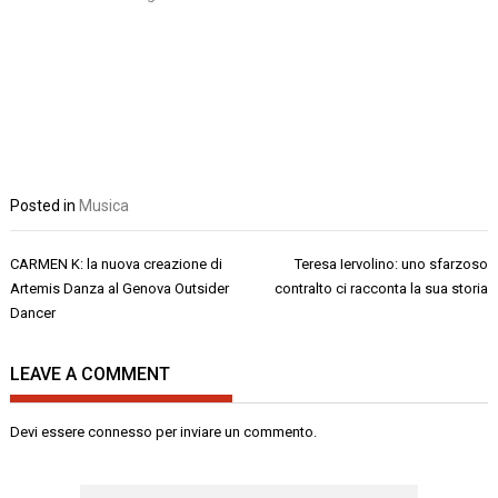
Posted in
Musica
Navigazione
CARMEN K: la nuova creazione di
Teresa Iervolino: uno sfarzoso
articoli
Artemis Danza al Genova Outsider
contralto ci racconta la sua storia
Dancer
LEAVE A COMMENT
Devi essere
connesso
per inviare un commento.