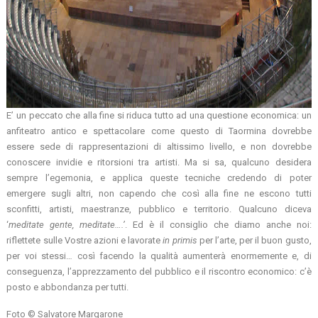
E’ un peccato che alla fine si riduca tutto ad una questione economica: un
anfiteatro antico e spettacolare come questo di Taormina dovrebbe
essere sede di rappresentazioni di altissimo livello, e non dovrebbe
conoscere invidie e ritorsioni tra artisti. Ma si sa, qualcuno desidera
sempre l’egemonia, e applica queste tecniche credendo di poter
emergere sugli altri, non capendo che così alla fine ne escono tutti
sconfitti, artisti, maestranze, pubblico e territorio. Qualcuno diceva
‘
meditate gente, meditate….’
. Ed è il consiglio che diamo anche noi:
riflettete sulle Vostre azioni e lavorate
in primis
per l’arte, per il buon gusto,
per voi stessi… così facendo la qualità aumenterà enormemente e, di
conseguenza, l’apprezzamento del pubblico e il riscontro economico: c’è
posto e abbondanza per tutti.
Foto © Salvatore Margarone