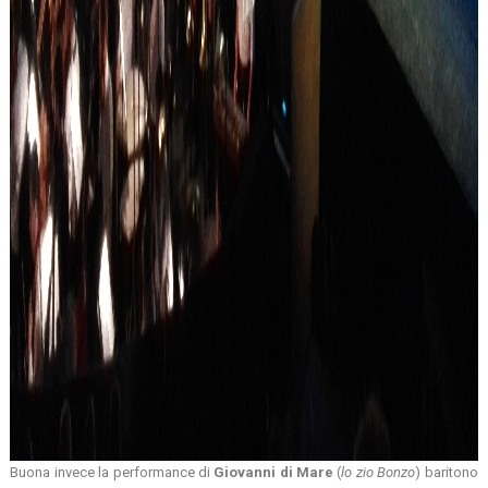
Buona invece la performance di
Giovanni
di
Mare
(
lo zio Bonzo
) baritono