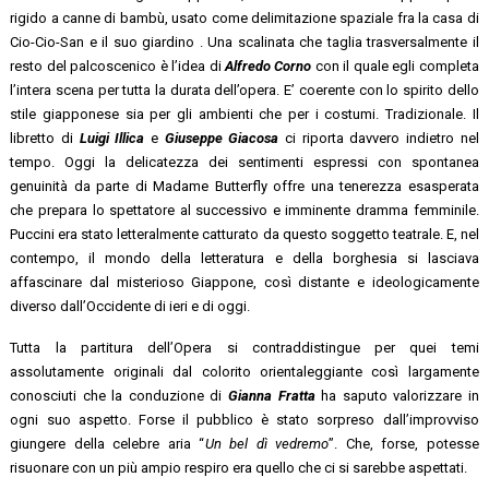
rigido a canne di bambù, usato come delimitazione spaziale fra la casa di
Cio-Cio-San e il suo giardino . Una scalinata che taglia trasversalmente il
resto del palcoscenico è l’idea di
Alfredo Corno
con il quale egli completa
l’intera scena per tutta la durata dell’opera. E’ coerente con lo spirito dello
stile giapponese sia per gli ambienti che per i costumi. Tradizionale. Il
libretto di
Luigi Illica
e
Giuseppe Giacosa
ci riporta davvero indietro nel
tempo. Oggi la delicatezza dei sentimenti espressi con spontanea
genuinità da parte di Madame Butterfly offre una tenerezza esasperata
che prepara lo spettatore al successivo e imminente dramma femminile.
Puccini era stato letteralmente catturato da questo soggetto teatrale. E, nel
contempo, il mondo della letteratura e della borghesia si lasciava
affascinare dal misterioso Giappone, così distante e ideologicamente
diverso dall’Occidente di ieri e di oggi.
Tutta la partitura dell’Opera si contraddistingue per quei temi
assolutamente originali dal colorito orientaleggiante così largamente
conosciuti che la conduzione di
Gianna Fratta
ha saputo valorizzare in
ogni suo aspetto. Forse il pubblico è stato sorpreso dall’improvviso
giungere della celebre aria “
Un bel dì vedremo
”. Che, forse, potesse
risuonare con un più ampio respiro era quello che ci si sarebbe aspettati.