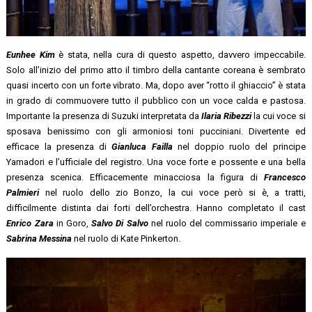
Eunhee Kim
è stata, nella cura di questo aspetto, davvero impeccabile.
Solo all’inizio del primo atto il timbro della cantante coreana è sembrato
quasi incerto con un forte vibrato. Ma, dopo aver “rotto il ghiaccio” è stata
in grado di commuovere tutto il pubblico con un voce calda e pastosa.
Importante la presenza di Suzuki interpretata da
Ilaria Ribezzi
la cui voce si
sposava benissimo con gli armoniosi toni pucciniani. Divertente ed
efficace la presenza di
Gianluca Failla
nel doppio ruolo del principe
Yamadori e l’ufficiale del registro. Una voce forte e possente e una bella
presenza scenica. Efficacemente minacciosa la figura di
Francesco
Palmieri
nel ruolo dello zio Bonzo, la cui voce però si è, a tratti,
difficilmente distinta dai forti dell’orchestra. Hanno completato il cast
Enrico Zara
in Goro,
Salvo Di Salvo
nel ruolo del commissario imperiale e
Sabrina Messina
nel ruolo di Kate Pinkerton.