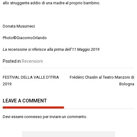
allo struggente addio di una madre al proprio bambino.
Donata Musumeci
Photo©GiacomoOrlando
La recensione si riferisce alla prima dell’11 Maggio 2019
Posted in
Recensioni
Navigazione
FESTIVAL DELLA VALLE D’ITRIA
Frédéric Chaslin al Teatro Manzoni di
articoli
2019
Bologna
LEAVE A COMMENT
Devi essere
connesso
per inviare un commento.