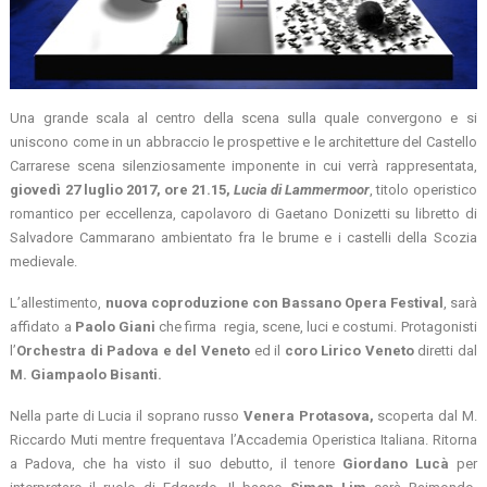
Una grande scala al centro della scena sulla quale convergono e si
uniscono come in un abbraccio le prospettive e le architetture del Castello
Carrarese scena silenziosamente imponente in cui verrà rappresentata,
giovedì 27 luglio 2017, ore 21.15,
Lucia di Lammermoor
, titolo operistico
romantico per eccellenza, capolavoro di Gaetano Donizetti su libretto di
Salvadore Cammarano ambientato fra le brume e i castelli della Scozia
medievale.
L’allestimento,
nuova coproduzione con Bassano Opera Festival
, sarà
affidato a
Paolo Giani
che firma regia, scene, luci e costumi. Protagonisti
l’
Orchestra di Padova e del Veneto
ed il
coro Lirico Veneto
diretti dal
M. Giampaolo Bisanti.
Nella parte di Lucia il soprano russo
Venera Protasova,
scoperta dal M.
Riccardo Muti mentre frequentava l’Accademia Operistica Italiana. Ritorna
a Padova, che ha visto il suo debutto, il tenore
Giordano Lucà
per