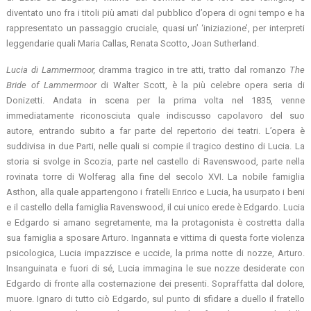
diventato uno fra i titoli più amati dal pubblico d’opera di ogni tempo e ha
rappresentato un passaggio cruciale, quasi un’ ‘iniziazione’, per interpreti
leggendarie quali Maria Callas, Renata Scotto, Joan Sutherland.
Lucia di Lammermoor,
dramma tragico in tre atti, tratto dal romanzo
The
Bride of Lammermoor
di Walter Scott, è la più celebre opera seria di
Donizetti. Andata in scena per la prima volta nel 1835, venne
immediatamente riconosciuta quale indiscusso capolavoro del suo
autore, entrando subito a far parte del repertorio dei teatri. L’opera è
suddivisa in due Parti, nelle quali si compie il tragico destino di Lucia. La
storia si svolge in Scozia, parte nel castello di Ravenswood, parte nella
rovinata torre di Wolferag alla fine del secolo XVI. La nobile famiglia
Asthon, alla quale appartengono i fratelli Enrico e Lucia, ha usurpato i beni
e il castello della famiglia Ravenswood, il cui unico erede è Edgardo. Lucia
e Edgardo si amano segretamente, ma la protagonista è costretta dalla
sua famiglia a sposare Arturo. Ingannata e vittima di questa forte violenza
psicologica, Lucia impazzisce e uccide, la prima notte di nozze, Arturo.
Insanguinata e fuori di sé, Lucia immagina le sue nozze desiderate con
Edgardo di fronte alla costernazione dei presenti. Sopraffatta dal dolore,
muore. Ignaro di tutto ciò Edgardo, sul punto di sfidare a duello il fratello