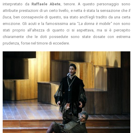
interpretato da
Raffaele Abete
, tenore. A questo personaggio sono
attribuite prestazioni di un certo livello, e netta è stata la sensazione che
Il
Duca,
ben consapevole di questo, sia stato anch’egli tradito da una certa
emozione. Gli acuti e la famosissima aria “
La donna è mobile”
non sono
stati proprio all’altezza di quanto ci si aspettava, ma si è percepito
chiaramente che le doti possedute sono state dosate con estrema
prudenza, forse nel timore di eccedere.