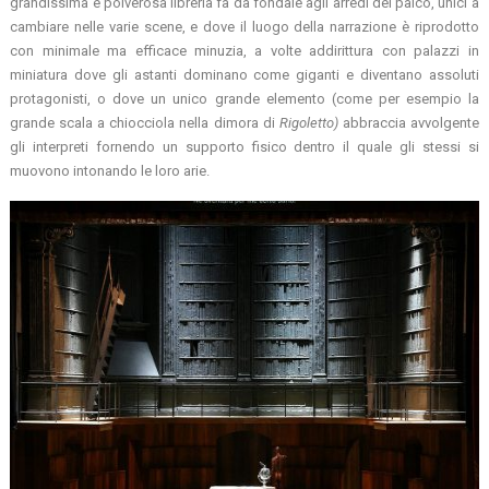
grandissima e polverosa libreria fa da fondale agli arredi del palco, unici a
cambiare nelle varie scene, e dove il luogo della narrazione è riprodotto
con minimale ma efficace minuzia, a volte addirittura con palazzi in
miniatura dove gli astanti dominano come giganti e diventano assoluti
protagonisti, o dove un unico grande elemento (come per esempio la
grande scala a chiocciola nella dimora di
Rigoletto)
abbraccia avvolgente
gli interpreti fornendo un supporto fisico dentro il quale gli stessi si
muovono intonando le loro arie.