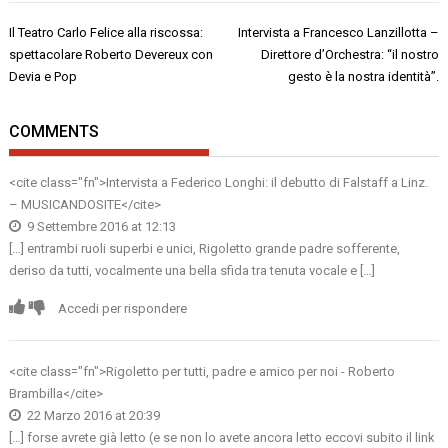
Navigazione
Il Teatro Carlo Felice alla riscossa:
Intervista a Francesco Lanzillotta –
articoli
spettacolare Roberto Devereux con
Direttore d’Orchestra: “il nostro
Devia e Pop
gesto è la nostra identità”.
COMMENTS
<cite class="fn">
Intervista a Federico Longhi: il debutto di Falstaff a Linz.
– MUSICANDOSITE
</cite>
9 Settembre 2016 at 12:13
[…] entrambi ruoli superbi e unici, Rigoletto grande padre sofferente,
deriso da tutti, vocalmente una bella sfida tra tenuta vocale e […]
Accedi per rispondere
<cite class="fn">Rigoletto per tutti, padre e amico per noi - Roberto
Brambilla</cite>
22 Marzo 2016 at 20:39
[…] forse avrete già letto (e se non lo avete ancora letto eccovi subito il link