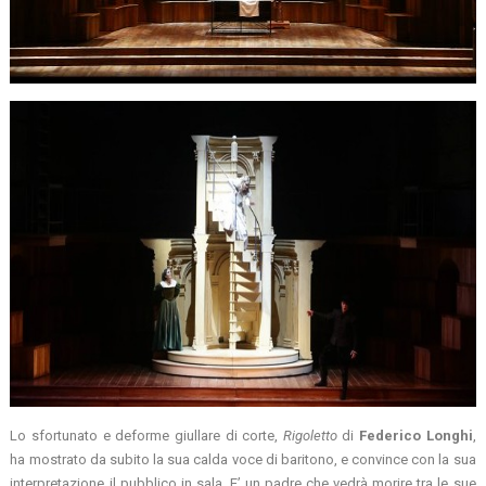
Lo sfortunato e deforme giullare di corte,
Rigoletto
di
Federico Longhi
,
ha mostrato da subito la sua calda voce di baritono, e convince con la sua
interpretazione il pubblico in sala. E’ un padre che vedrà morire tra le sue