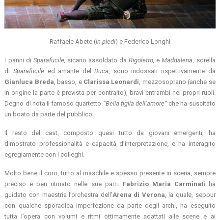
Raffaele Abete (
in piedi
) e Federico Longhi
I panni di
Sparafucile,
sicario assoldato da
Rigoletto,
e
Maddalena
, sorella
di
Sparafucile
ed amante del
Duca
, sono indossati rispettivamente da
Gianluca Breda
, basso, e
Clarissa Leonardi
, mezzosoprano (anche se
in origine la parte è prevista per contralto), bravi entrambi nei propri ruoli.
Degno di nota il famoso quartetto
“Bella figlia dell’amore”
che ha suscitato
un boato da parte del pubblico.
Il resto del cast, composto quasi tutto da giovani emergenti, ha
dimostrato professionalità e capacità d’interpretazione, e ha interagito
egregiamente con i colleghi.
Molto bene il coro, tutto al maschile e spesso presente in scena, sempre
preciso e ben ritmato nelle sue parti.
Fabrizio Maria Carminati
ha
guidato con maestria l’orchestra dell’
Arena di Verona
, la quale, seppur
con qualche sporadica imperfezione da parte degli archi, ha eseguito
tutta l’opera con volumi e ritmi ottimamente adattati alle scene e ai