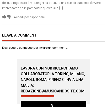
del suo Rigoletto) il M° Longhi ha ottenuto una scia di successi davvero
interessante ed in particolare questo suo […]
Accedi per rispondere
LEAVE A COMMENT
Devi essere
connesso
per inviare un commento.
LAVORA CON NOI! RICERCHIAMO
COLLABORATORI A TORINO, MILANO,
NAPOLI, ROMA, FIRENZE. INVIA UNA
MAIL A:
REDAZIONE@MUSICANDOSITE.COM