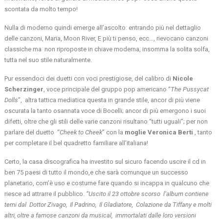
scontata da molto tempo!
Nulla di moderno quindi emerge all’ascolto: entrando più nel dettaglio
delle canzoni, Maria, Moon River, E più ti penso, ecc…, rievocano canzoni
classiche ma non riproposte in chiave moderna, insomma la solita solfa,
tutta nel suo stile naturalmente.
Pur essendoci dei duetti con voci prestigiose, del calibro di
Nicole
Scherzinger
, voce principale del gruppo pop americano “
The Pussycat
Dolls
”, altra tattica mediatica questa in grande stile, ancor di più viene
oscurata la tanto osannata voce di Bocelli; ancor di più emergono i suoi
difetti, oltre che gli stili delle varie canzoni risultano “tutti uguali”; per non
parlare del duetto “
Cheek to Cheek
” con la
moglie
Veronica Berti
, tanto
per completare il bel quadretto familiare all’italiana!
Certo, la casa discografica ha investito sul sicuro facendo uscire il cd in
ben 75 paesi di tutto il mondo,e che sarà comunque un successo
planetario, com’è uso e costume fare quando si incappa in qualcuno che
riesce ad attrarre il pubblico.
“
Uscito il 23 ottobre scorso l’album contiene
temi dal Dottor Zivago, Il Padrino, Il Gladiatore, Colazione da Tiffany e molti
altri, oltre a famose canzoni da musical, immortalati dalle loro versioni