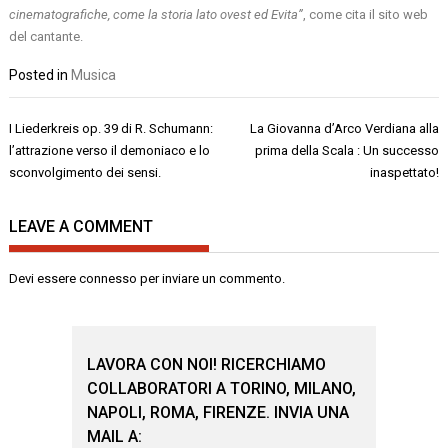
cinematografiche, come la storia lato ovest ed Evita”
, come cita il sito web
del cantante.
Posted in
Musica
Navigazione
I Liederkreis op. 39 di R. Schumann:
La Giovanna d’Arco Verdiana alla
articoli
l’attrazione verso il demoniaco e lo
prima della Scala : Un successo
sconvolgimento dei sensi.
inaspettato!
LEAVE A COMMENT
Devi essere
connesso
per inviare un commento.
LAVORA CON NOI! RICERCHIAMO
COLLABORATORI A TORINO, MILANO,
NAPOLI, ROMA, FIRENZE. INVIA UNA
MAIL A: