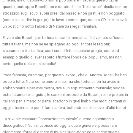
cinema; ma di capolavoro non si può parlare invece di questo CD, in
quanto, purtroppo Bocelli non è dotato di una “bella voce”: risulta sempre
strozzato sugli acuti, suoni presi dal basso e non girati, e non poggiato
(come si usa dire in gergo). Un lavoro comunque, questo CD, che ha avrà
un posticino sotto l’albero di Natale tra i regali familiari.
E’ vero che Bocelli, per fortuna e facilità mediatica, è diventato un’icona
tutta italiana, ma non se ne spiegano ad oggi ancora le ragioni;
sicuramente è un’artista, con i suoi difetti e qualche pregio, come ad
esempio quello di aver saputo sfruttare l’onda del populismo, ma non
certo quello della musica colta!
Poca fantasia, diremmo, per questo lavoro , che di Andrea Bocelli ha ben
poco o tutto. Nato come tenore lirico, ma che fortuna non ha avuto in
ambito teatrale per ovvi motivi, rivela un appiattimento musicale; noiose,
ostentatamente languide, le canzoni proposte da Bocelli, reinterpretate in
Italiano per la maggior parte, scadono in quel limbo che molti cantanti di
oggi attraversano pur di fare carriera, buttandosi nelle cover d’altri tempi.
La si vuole chiamare “innovazione musicale” questo esperimento
discografico? Non si capisce ad oggi a quale genere si possa fare
riferimento, forse al genere di musica lirico-pop? cosa anche questa