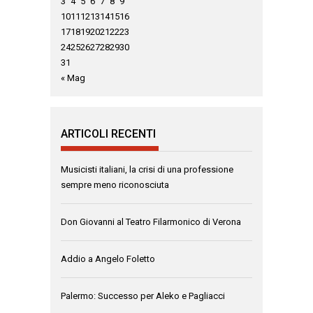
3
4
5
6
7
8
9
10
11
12
13
14
15
16
17
18
19
20
21
22
23
24
25
26
27
28
29
30
31
« Mag
ARTICOLI RECENTI
Musicisti italiani, la crisi di una professione
sempre meno riconosciuta
Don Giovanni al Teatro Filarmonico di Verona
Addio a Angelo Foletto
Palermo: Successo per Aleko e Pagliacci