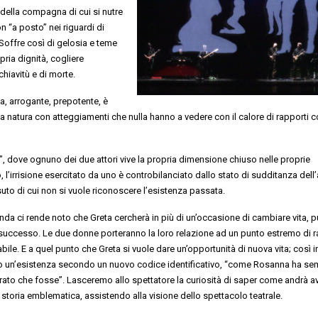
o della compagna di cui si nutre
n “a posto” nei riguardi di
offre così di gelosia e teme
pria dignità, cogliere
chiavitù e di morte.
a, arrogante, prepotente, è
 natura con atteggiamenti che nulla hanno a vedere con il calore di rapporti co
”, dove ognuno dei due attori vive la propria dimensione chiuso nelle proprie
l’irrisione esercitato da uno è controbilanciato dallo stato di sudditanza dell’a
to di cui non si vuole riconoscere l’esistenza passata.
nda ci rende noto che Greta cercherà in più di un’occasione di cambiare vita, p
successo. Le due donne porteranno la loro relazione ad un punto estremo di r
abile. E a quel punto che Greta si vuole dare un’opportunità di nuova vita; così i
o un’esistenza secondo un nuovo codice identificativo, “come Rosanna ha se
ato che fosse”. Lasceremo allo spettatore la curiosità di saper come andrà av
storia emblematica, assistendo alla visione dello spettacolo teatrale.