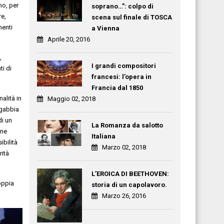
mo, per
soprano…”: colpo di
re,
scena sul finale di TOSCA
menti
a Vienna
Aprile 20, 2016
,
I grandi compositori
ti di
francesi: l’opera in
Francia dal 1850
alità in
Maggio 02, 2018
 gabbia
di un
La Romanza da salotto
one
Italiana
ibilità
Marzo 02, 2018
rità
L’EROICA DI BEETHOVEN:
oppia
storia di un capolavoro.
Marzo 26, 2016