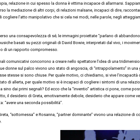
oppia, relazione in cui spesso la donna è vittima incapace di allarmarsi. Sappia
rso la mediazione di altri corpi, di relazioni malsane, incapaci di dire, racconta
 cogliere l’atto manipolativo che si cela nei modi, nelle parole, negli atteggia
erso una consapevolezza di sé; le immagini proiettate “parlano di abbandono
 musiche basati su pezzi originali di David Bowie, interpretati dal vivo, i movimen
ogo di un rapporto compromesso.
anali comunicativi concorrono a creare nello spettatore l’idea di una tridimension
due donne sul palco vivono uno stato di angoscia, di “intrappolamento” in una
esse stesse si sono chiuse. Per quale motivo, ci chiediamo, si vive l’incapacità 
stato di allerta, per quale motivo si è incapaci di cogliere i sintomi di una relazi
 sino dai primi segnali? Ed ecco che la “inventio” artistica ci pone, come poss
atto, il desiderio di Greta, emotivamente debole, desiderio che appare come ve
a: “avere una seconda possibilità”.
 Greta, “sottomessa” e Rosanna, “partner dominante” vivono una relazione di c
.