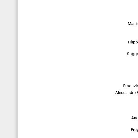
Marti
Filip
Sogge
Produzi
Alessandro B
And
Pro