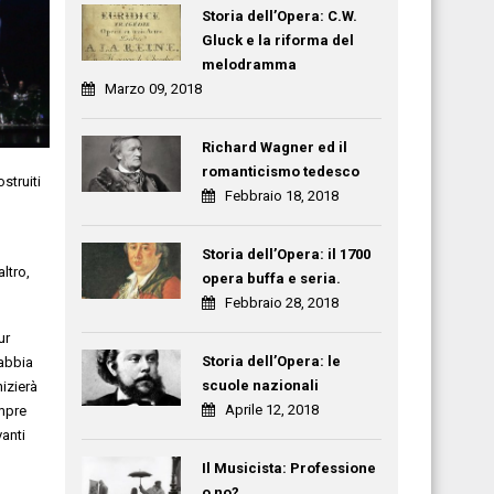
Storia dell’Opera: C.W.
Gluck e la riforma del
melodramma
Marzo 09, 2018
Richard Wagner ed il
romanticismo tedesco
struiti
Febbraio 18, 2018
Storia dell’Opera: il 1700
ltro,
opera buffa e seria.
Febbraio 28, 2018
ur
Storia dell’Opera: le
abbia
scuole nazionali
nizierà
Aprile 12, 2018
mpre
anti
Il Musicista: Professione
o no?