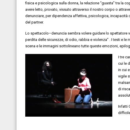
fisica e psicologica sulla donna, la relazione “guasta” tra la c
avere letto, provato, vissuto attraverso il nostro corpo o attrave
denunciare, per dipendenza affettiva, psicologica, incapacità di
del partner.
Lo spettacolo–denuncia sembra volere guidare lo spettatore v
perdita delle sicurezze, di odio, rabbia e violenza” . I testi e le
scena e le immagini sottolineano tutte queste emozioni, epil
I tre c
cui le 
in cui 
vigile 
malsana
di risc
assolut
Infatti
difficile