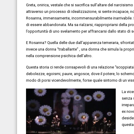
Greta, onirica, vestale che si sacrifica sull’altare del narcisism
attraverso un processo di idealizzazione, si sente incapace, no
Rosanna, immensamente, incommensurabilmente inarrivabile. S
di essere abbandonata. Ma sa rialzarsi, riappropriarsi della pro
l’opportunità di uno svelamento per affrancarsi dallo stato di s
E Rosanna? Quella delle due dall’apparenza temeraria, sfrontat
invece una donna “traballante” , una donna che simula la propria
nella comprensione psichica dell’altro.
Questa storia ci rende consapevoli di una relazione “scoppiata
debolezze, egoismi, paure, angosce, dove il potere, lo scherno, 
modo di porsi vicendevolmente, forse quale sintomo di un vissu
La vice
senza 
irrepar
ex nov
desider
questa 