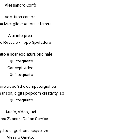
Alessandro Corrò
Voci fuori campo:
na Micaglio e Aurora Inferrera
Altri interpreti:
po Rovea e Filippo Spoladore
tto e sceneggiatura originale
IlQuintoquarto
Concept video
IlQuintoquarto
one video 3d e computergrafica
arison, digitalpopcorn creativity lab
IlQuintoquarto
Audio, video, luci
rea Zuanon, Daitan Service
getto di gestione sequenze
Alessio Ometto