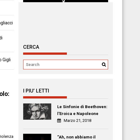
gliacci
di
CERCA
 Gigli
I PIU’ LETTI
olo:
Le Sinfonie di Beethoven:
l’Eroica e Napoleone
Marzo 21, 2018
violenza
“Ah, non abbiamo il