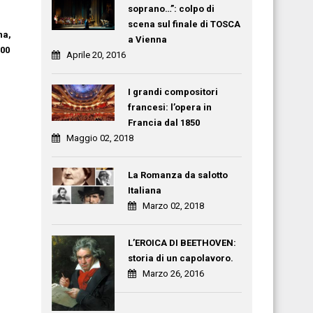
soprano…”: colpo di
scena sul finale di TOSCA
na,
a Vienna
100
Aprile 20, 2016
I grandi compositori
francesi: l’opera in
Francia dal 1850
Maggio 02, 2018
La Romanza da salotto
Italiana
Marzo 02, 2018
L’EROICA DI BEETHOVEN:
storia di un capolavoro.
Marzo 26, 2016