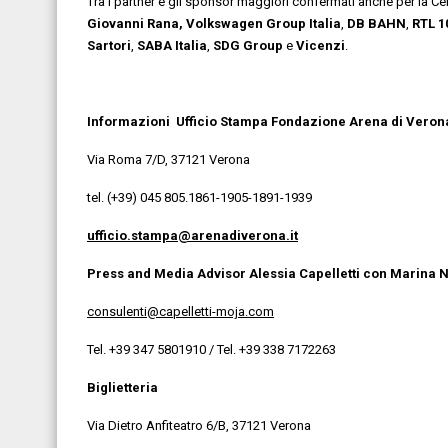
Tra i partner e gli sponsor maggiori confermati anche per la C
Giovanni Rana, Volkswagen Group Italia
,
DB BAHN
,
RTL 1
Sartori
,
SABA Italia
,
SDG
Group
e
Vicenzi
.
Informazioni
Ufficio Stampa Fondazione Arena di Veron
Via Roma 7/D, 37121 Verona
tel. (+39) 045 805.1861-1905-1891-1939
ufficio.stampa@arenadiverona.it
Press and Media Advisor Alessia Capelletti con Marina N
consulenti@capelletti-moja.com
Tel. +39 347 5801910 / Tel. +39 338 7172263
Biglietteria
Via Dietro Anfiteatro 6/B, 37121 Verona