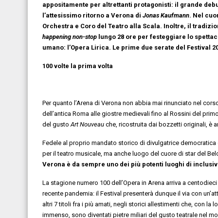
appositamente per altrettanti protagonisti: il grande deb
l’attesissimo ritorno a Verona di
Jonas Kaufmann
. Nel cuo
Orchestra e Coro del Teatro alla Scala. Inoltre, il tradiz
happening non-stop
lungo 28 ore per festeggiare lo spetta
umano: l’Opera Lirica. Le prime due serate del Festival 2
100 volte la prima volta
Per quanto l’Arena di Verona non abbia mai rinunciato nel corso
dell’antica Roma alle giostre medievali fino al Rossini del primo
del gusto
Art Nouveau
che, ricostruita dai bozzetti originali, 
Fedele al proprio mandato storico di divulgatrice democratica
per il teatro musicale, ma anche luogo del cuore di star del Bel
Verona è da sempre uno dei più potenti luoghi di inclusivi
La stagione numero 100 dell’Opera in Arena arriva a centodieci a
recente pandemia: il Festival presenterà dunque il via con un’a
altri 7 titoli fra i più amati, negli storici allestimenti che, con la
immenso, sono diventati pietre miliari del gusto teatrale nel 