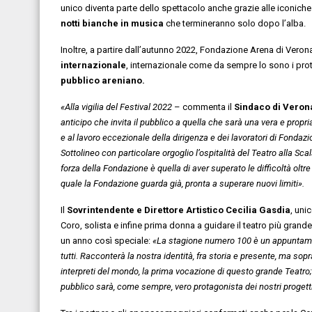
unico diventa parte dello spettacolo anche grazie alle iconiche 
notti bianche in musica
che termineranno solo dopo l’alba.
Inoltre, a partire dall’autunno 2022, Fondazione Arena di Verona
internazionale
, internazionale come da sempre lo sono i prota
pubblico areniano.
«Alla vigilia del Festival 2022
– commenta il
Sindaco di Veron
anticipo che invita il pubblico a quella che sarà una vera e propr
e al lavoro eccezionale della dirigenza e dei lavoratori di Fondazio
Sottolineo con particolare orgoglio l’ospitalità del Teatro alla Sca
forza della Fondazione è quella di aver superato le difficoltà olt
quale la Fondazione guarda già, pronta a superare nuovi limiti
».
Il
Sovrintendente e Direttore Artistico Cecilia Gasdia
, uni
Coro, solista e infine prima donna a guidare il teatro più gran
un anno così speciale:
«La stagione numero 100 è un appuntament
tutti. Racconterà la nostra identità, fra storia e presente, ma sopra
interpreti del mondo, la prima vocazione di questo grande Teatro; g
pubblico sarà, come sempre, vero protagonista dei nostri progetti