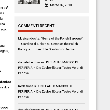
Marzo 02, 2018
ini e
Il
ella
la
3 ha
COMMENTI RECENTI
naco,
Musicandosite: “Gems of the Polish Baroque”
– Giardino di Delize
su
Gems of the Polish
gna,
Baroque – Ensemble Giardino di Delizie
orghiu,
daniele facchin
su
UN FLAUTO MAGICO DI
PERIFERIA – Die Zauberflöte al Teatro Verdi di
o
Padova
nfonico
Redazione
su
UN FLAUTO MAGICO DI
ale due
PERIFERIA – Die Zauberflöte al Teatro Verdi di
Padova
 luogo
daniele facchin
su
UN FLAUTO MAGICO DI