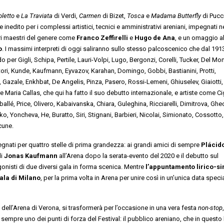
oletto
e
La Traviata
di Verdi,
Carmen
di Bizet,
Tosca
e
Madama Butterfly
di Pucc
inedito per i complessi artistici, tecnici e amministrativi areniani, impegnati n
veri maestri del genere come
Franco Zeffirelli
e
Hugo de Ana
, e un omaggio al
o
. I massimi interpreti di oggi saliranno sullo stesso palcoscenico che dal 191
per Gigli, Schipa, Pertile, Lauri-Volpi, Lugo, Bergonzi, Corelli, Tucker, Del Mo
artori, Kunde, Kaufmann, Eyvazov, Karahan, Domingo, Gobbi, Bastianini, Protti,
 Gazale, Enkhbat, De Angelis, Pinza, Pasero, Rossi-Lemeni, Ghiuselev, Giaiotti,
 Maria Callas, che qui ha fatto il suo debutto internazionale, e artiste come Ci
ballé, Price, Olivero, Kabaivanska, Chiara, Guleghina, Ricciarelli, Dimitrova, Ghe
 Yoncheva, He, Buratto, Siri, Stignani, Barbieri, Nicolai, Simionato, Cossotto,
cune.
gnati per quattro stelle di prima grandezza: ai grandi amici di sempre
Pl
ácid
di
Jonas Kaufmann
all’Arena dopo la serata-evento del 2020 e il debutto sul
gonisti di due diversi gala in forma scenica. Mentre
l’appuntamento lirico-si
cala di Milano
, per la prima volta in Arena per unire così in un’unica data speci
 dell’Arena di Verona, si trasformerà per l’occasione in una vera festa
non-stop
,
 sempre uno dei punti di forza del Festival: il pubblico areniano, che in questo