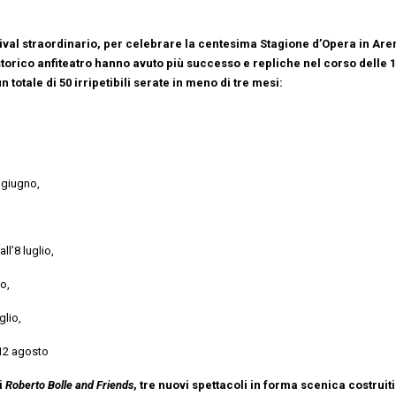
val straordinario, per celebrare la centesima Stagione d’Opera in Are
 storico anfiteatro hanno avuto più successo e repliche nel corso delle 
 totale di 50 irripetibili serate in meno di tre mesi:
 giugno,
all’8 luglio,
io,
glio,
12 agosto
i
Roberto Bolle and Friends
, tre nuovi spettacoli in forma scenica costruiti