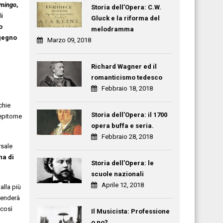
omingo
,
Storia dell’Opera: C.W.
i
Gluck e la riforma del
o
melodramma
ngegno
Marzo 09, 2018
Richard Wagner ed il
romanticismo tedesco
Febbraio 18, 2018
chie
Storia dell’Opera: il 1700
epitome
opera buffa e seria.
Febbraio 28, 2018
rsale
na di
Storia dell’Opera: le
scuole nazionali
Aprile 12, 2018
alla più
prenderà
 così
Il Musicista: Professione
o no?