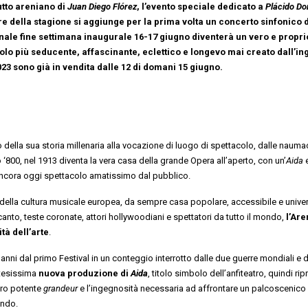
utto areniano di
Juan Diego Fl
órez
, l’evento speciale dedicato a
Pl
ácido D
re della stagione si aggiunge per la prima volta un concerto sinfonico d
ionale fine settimana inaugurale 16-17 giugno diventerà un vero e propri
colo più seducente, affascinante, eclettico e longevo mai creato dall’i
023 sono già in vendita dalle 12 di domani 15 giugno.
 della sua storia millenaria alla vocazione di luogo di spettacolo, dalle nauma
 ‘800, nel 1913 diventa la vera casa della grande Opera all’aperto, con un’
Aida
è ancora oggi spettacolo amatissimo dal pubblico.
 della cultura musicale europea, da sempre casa popolare, accessibile e unive
canto, teste coronate, attori hollywoodiani e spettatori da tutto il mondo,
l’Are
tà dell’arte
.
nni dal primo Festival in un conteggio interrotto dalle due guerre mondiali e d
ttesissima
nuova produzione di
Aida
, titolo simbolo dell’anfiteatro, quindi ri
 loro potente
grandeur
e l’ingegnosità necessaria ad affrontare un palcoscenico
mondo.