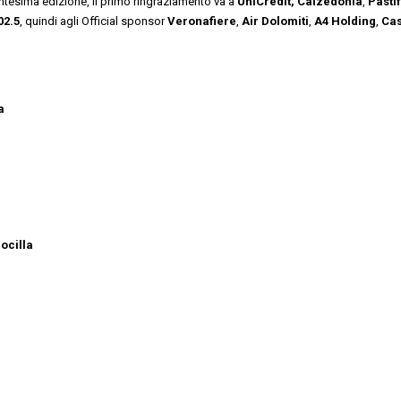
entesima edizione, il primo ringraziamento va a
UniCredit,
Calzedonia
,
Pastif
02.5
, quindi agli Official sponsor
Veronafiere
,
Air Dolomiti
,
A4 Holding
,
Ca
a
ocilla