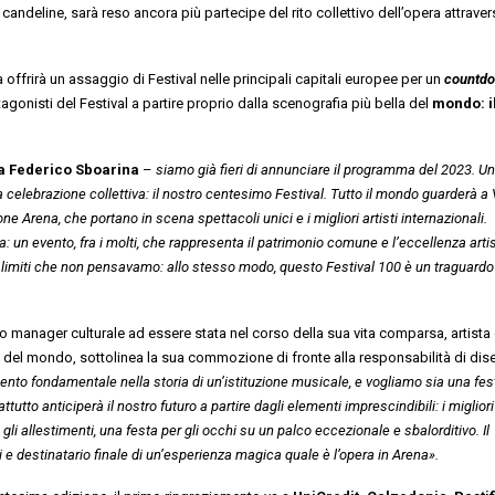
candeline, sarà reso ancora più partecipe del rito collettivo dell’opera attrave
 offrirà un assaggio di Festival nelle principali capitali europee per un
countd
gonisti del Festival a partire proprio dalla scenografia più bella del
mondo: i
a Federico Sboarina
–
siamo già fieri di
annunciare il programma del 2023. Un
ia celebrazione collettiva: il nostro centesimo Festival. Tutto il mondo guarderà a
ne Arena, che portano in scena spettacoli unici e i migliori artisti internazionali.
la: un evento, fra i molti, che rappresenta il patrimonio comune e l’eccellenza arti
re limiti che non pensavamo: allo stesso modo, questo Festival 100 è un traguardo o
co manager culturale ad essere stata nel corso della sua vita comparsa, artista
de del mondo, sottolinea la sua commozione di fronte alla responsabilità di di
o fondamentale nella storia di un’istituzione musicale, e vogliamo sia una fes
ttutto anticiperà il nostro futuro a partire dagli elementi imprescindibili: i migliori
li allestimenti, una festa per gli occhi su un palco eccezionale e sbalorditivo. Il
 e destinatario finale di un’esperienza magica quale è l’opera in Arena
».