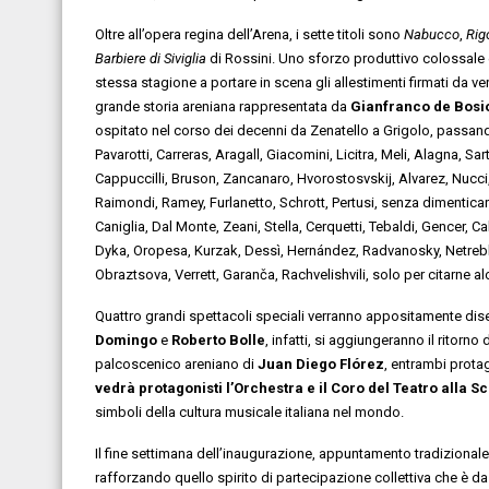
Oltre all’opera regina dell’Arena, i sette titoli sono
Nabucco
,
Rig
Barbiere di Siviglia
di Rossini. Uno sforzo produttivo colossale e 
stessa stagione a portare in scena gli allestimenti firmati da 
grande storia areniana rappresentata da
Gianfranco de Bosi
ospitato nel corso dei decenni da Zenatello a Grigolo, passando 
Pavarotti, Carreras, Aragall, Giacomini, Licitra, Meli, Alagna, S
Cappuccilli, Bruson, Zancanaro, Hvorostosvskij, Alvarez, Nucci,
Raimondi, Ramey, Furlanetto, Schrott, Pertusi, senza dimenticare
Caniglia, Dal Monte, Zeani, Stella, Cerquetti, Tebaldi, Gencer, Ca
Dyka, Oropesa, Kurzak, Dessì, Hernández, Radvanosky, Netrebko,
Obraztsova, Verrett, Garanča, Rachvelishvili, solo per citarne al
Quattro grandi spettacoli speciali verranno appositamente dise
Domingo
e
Roberto Bolle
, infatti, si aggiungeranno il ritorno 
palcoscenico areniano di
Juan Diego Fl
órez
, entrambi prota
vedrà protagonisti l’Orchestra e il Coro del Teatro alla S
simboli della cultura musicale italiana nel mondo.
Il fine settimana dell’inaugurazione, appuntamento tradizionale
rafforzando quello spirito di partecipazione collettiva che è da