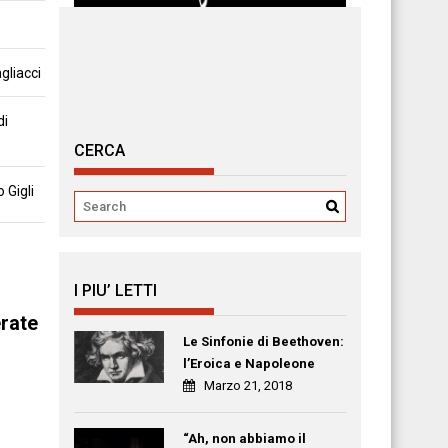
gliacci
di
CERCA
 Gigli
I PIU’ LETTI
erate
Le Sinfonie di Beethoven:
l’Eroica e Napoleone
Marzo 21, 2018
“Ah, non abbiamo il