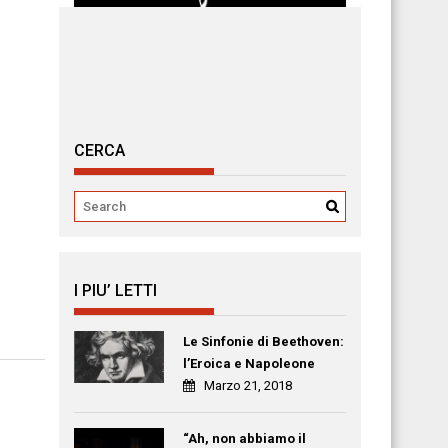
CERCA
I PIU’ LETTI
Le Sinfonie di Beethoven:
l’Eroica e Napoleone
Marzo 21, 2018
“Ah, non abbiamo il