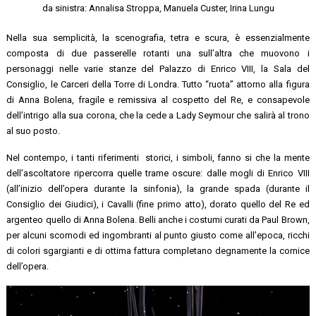
da sinistra: Annalisa Stroppa, Manuela Custer, Irina Lungu
Nella sua semplicità, la scenografia, tetra e scura, è essenzialmente
composta di due passerelle rotanti una sull’altra che muovono i
personaggi nelle varie stanze del Palazzo di Enrico VIII, la Sala del
Consiglio, le Carceri della Torre di Londra. Tutto “ruota” attorno alla figura
di Anna Bolena, fragile e remissiva al cospetto del Re, e consapevole
dell’intrigo alla sua corona, che la cede a Lady Seymour che salirà al trono
al suo posto.
Nel contempo, i tanti riferimenti storici, i simboli, fanno si che la mente
dell’ascoltatore ripercorra quelle trame oscure: dalle mogli di Enrico VIII
(all’inizio dell’opera durante la sinfonia), la grande spada (durante il
Consiglio dei Giudici), i Cavalli (fine primo atto), dorato quello del Re ed
argenteo quello di Anna Bolena. Belli anche i costumi curati da Paul Brown,
per alcuni scomodi ed ingombranti al punto giusto come all’epoca, ricchi
di colori sgargianti e di ottima fattura completano degnamente la cornice
dell’opera.