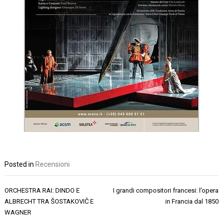
Posted in
Recensioni
Navigazione
ORCHESTRA RAI: DINDO E
I grandi compositori francesi: l’opera
articoli
ALBRECHT TRA ŠOSTAKOVIČ E
in Francia dal 1850
WAGNER