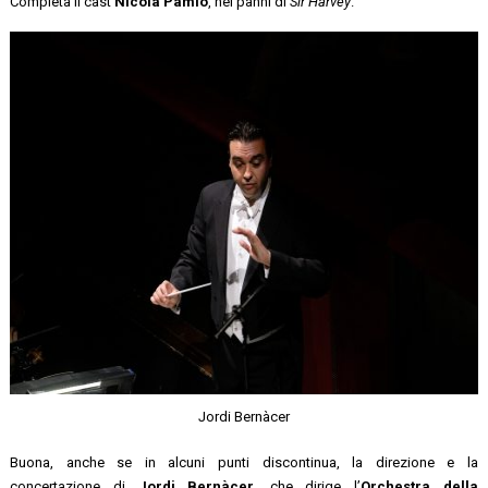
Completa il cast
Nicola Pamio
, nei panni di
Sir Harvey
.
Jordi Bernàcer
Buona, anche se in alcuni punti discontinua, la direzione e la
concertazione di
Jordi Bernàcer
, che dirige l’
Orchestra della