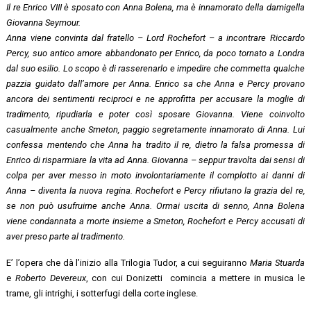
Il re Enrico VIII è sposato con Anna Bolena, ma è innamorato della damigella
Giovanna Seymour.
Anna viene convinta dal fratello – Lord Rochefort – a incontrare Riccardo
Percy, suo antico amore abbandonato per Enrico, da poco tornato a Londra
dal suo esilio. Lo scopo è di rasserenarlo e impedire che commetta qualche
pazzia guidato dall’amore per Anna. Enrico sa che Anna e Percy provano
ancora dei sentimenti reciproci e ne approfitta per accusare la moglie di
tradimento, ripudiarla e poter così sposare Giovanna. Viene coinvolto
casualmente anche Smeton, paggio segretamente innamorato di Anna. Lui
confessa mentendo che Anna ha tradito il re, dietro la falsa promessa di
Enrico di risparmiare la vita ad Anna. Giovanna – seppur travolta dai sensi di
colpa per aver messo in moto involontariamente il complotto ai danni di
Anna – diventa la nuova regina. Rochefort e Percy rifiutano la grazia del re,
se non può usufruirne anche Anna. Ormai uscita di senno, Anna Bolena
viene condannata a morte insieme a Smeton, Rochefort e Percy accusati di
aver preso parte al tradimento.
E’ l’opera che dà l’inizio alla Trilogia Tudor, a cui seguiranno
Maria Stuarda
e
Roberto Devereux
, con cui Donizetti comincia a mettere in musica le
trame, gli intrighi, i sotterfugi della corte inglese.