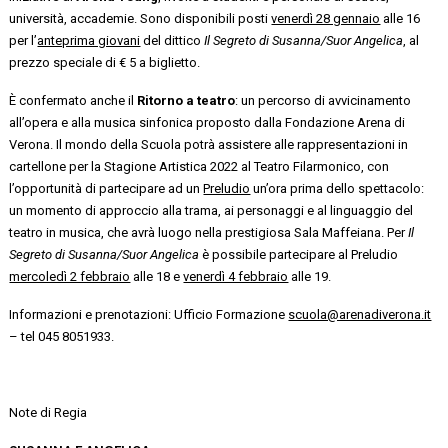
università, accademie. Sono disponibili posti
venerdì 28 gennaio
alle 16
per l’
anteprima giovani
del dittico
Il Segreto di Susanna/Suor Angelica
, al
prezzo speciale di € 5 a biglietto.
È confermato anche il
Ritorno a teatro
: un percorso di avvicinamento
all’opera e alla musica sinfonica proposto dalla Fondazione Arena di
Verona. Il mondo della Scuola potrà assistere alle rappresentazioni in
cartellone per la Stagione Artistica 2022 al Teatro Filarmonico, con
l’opportunità di partecipare ad un
Preludio
un’ora prima dello spettacolo:
un momento di approccio alla trama, ai personaggi e al linguaggio del
teatro in musica, che avrà luogo nella prestigiosa Sala Maffeiana. Per
Il
Segreto di Susanna/Suor Angelica
è possibile partecipare al Preludio
mercoledì 2 febbraio
alle 18 e
venerdì 4 febbraio
alle 19.
Informazioni e prenotazioni: Ufficio Formazione
scuola@arenadiverona.it
– tel 045 8051933.
Note di Regia