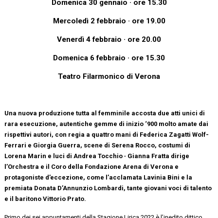
Domenica 30 gennaio
· ore 15.30
Mercoledì 2 febbraio
· ore 19.00
Venerdì 4 febbraio
· ore 20.00
Domenica 6 febbraio
· ore 15.30
Teatro Filarmonico di Verona
Una nuova produzione tutta al femminile accosta due atti unici di
rara esecuzione, autentiche gemme di inizio ‘900 molto amate dai
rispettivi autori, con regia a quattro mani di Federica Zagatti Wolf-
Ferrari e Giorgia Guerra, scene di Serena Rocco, costumi di
Lorena Marin e luci di Andrea Tocchio ∙ Gianna Fratta dirige
l’Orchestra e il Coro della Fondazione Arena di Verona e
protagoniste d’eccezione, come l’acclamata Lavinia Bini e la
premiata Donata D’Annunzio Lombardi, tante giovani voci di talento
e il baritono Vittorio Prato.
Primo dei sei appuntamenti della Stagione Lirica 2022 è l’inedito dittico