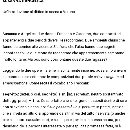
SUSANNA E ANGELICA
Un’introduzione al dittico in scena a Verona
Susanna e Angelica, due donne. Ermanno e Giacomo, due compositori
appartenenti a due periodi diversi, le raccontano. Due ambienti chiusi che
fanno da cornice alle vicende. Sia l’una che l’altra hanno due segreti
inconfessabili e due storie da raccontare che apparentemente sembrano
molto lontane. Ma poi, sono così lontane queste due ragazze?
Leggendo le due opere insieme, insolitamente insieme, possiamo arrivare
a riconoscere in entrambe le composizioni due parole chiave:
segreto
ed
emancipazione
. Come recita il vocabolario Treccani:
segréto
2
(letter. o dial.
secréto
) s. m. [lat.
secrētum
, neutro sostantivato
dell’agg. prec.]. –
1. a.
Cosa o fatto che si tengono nascosti dentro di sé e
non si rivelano a nessuno:
il suo passato è un s. per tutti
; In partic., notizia
che si rivela ad altri o si apprende da altri in via del tutto riservata (o anche
che si scopre casualmente), e sulla quale, per la sua stessa natura, per
desiderio della persona interessata o per esplicita promessa fatta, si è