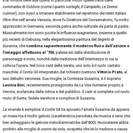
e la fortuna delle sue opere, in particolar modo quelle tratte dalle
commedie di Goldoni (come
I quatro rusteghi, Il Campiello, Le Donne
curiose
), non riuscì a rimanere stabilmente nel repertorio dei teatri italiani.
Oltre che nell’amata Venezia, dove fu Direttore del Conservatorio, fu molto
apprezzato in Germania, seconda patria anche culturale da parte di padre.
Musicalmente non sono poche le influenze wagneriane, insieme a quelle
più recenti di Debussy, nella elegantissima partitura del
Segreto di
Susanna
, che
combina sapientemente il moderno fluire dell’azione e
l’omaggio affettuoso al ‘700
, palese sin dalla distribuzione di
personaggi e nomi, nonché dalla tradizione dell’intermezzo in cui si
colloca l’opera. Nel ricco cast della serata, uno solo è il ruolo cantato
maschile: il Conte Gil interpretato dal richiesto baritono
Vittorio Prato
, al
suo debutto veronese. Sua moglie, la Contessa Susanna, è il soprano
Lavinia Bini
, recentemente protagonista de
La Voix humaine
proprio a
Verona, acclamata dalla critica e dal pubblico. Il cast si completa col ruolo
muto di Sante, fedele servitore e complice di Susanna.
La vicenda
è semplice: il Conte Gil ha sposato l’amata Susanna da appena
un mese ma è molto geloso (caratteristica parodiata da musica e versi che
ben echeggiano le gelosie melodrammatiche dell’800). Nonostante abbia
proibito alla moglie di uscire da sola, sospetta che lei lo tradisca a causa