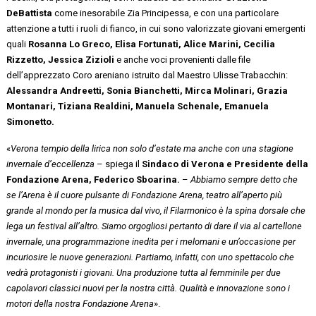
DeBattista
come inesorabile Zia Principessa, e con una particolare
attenzione a tutti i ruoli di fianco, in cui sono valorizzate giovani emergenti
quali
Rosanna Lo Greco,
Elisa Fortunati,
Alice Marini, Cecilia
Rizzetto,
Jessica Zizioli
e anche voci provenienti dalle file
dell’apprezzato Coro areniano istruito dal Maestro Ulisse Trabacchin:
Alessandra Andreetti, Sonia Bianchetti, Mirca Molinari, Grazia
Montanari, Tiziana Realdini, Manuela Schenale, Emanuela
Simonetto.
«
Verona tempio della lirica non solo d’estate ma anche con una stagione
invernale d’eccellenza
– spiega il
Sindaco di Verona e Presidente della
Fondazione Arena, Federico Sboarina.
–
Abbiamo sempre detto che
se l’Arena è il cuore pulsante di Fondazione Arena, teatro all’aperto più
grande al mondo per la musica dal vivo, il Filarmonico è la spina dorsale che
lega un festival all’altro. Siamo orgogliosi pertanto di dare il via al cartellone
invernale, una programmazione inedita per i melomani e un’occasione per
incuriosire le nuove generazioni. Partiamo, infatti, con uno spettacolo che
vedrà protagonisti i giovani. Una produzione tutta al femminile per due
capolavori classici nuovi per la nostra città. Qualità e innovazione sono i
motori della nostra Fondazione Arena
».