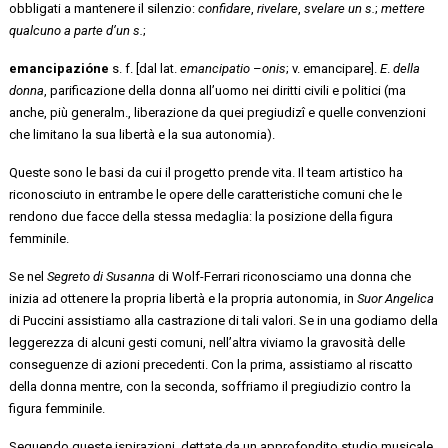
obbligati a mantenere il silenzio:
confidare
,
rivelare
,
svelare un s.
;
mettere
qualcuno a parte d’un s.
;
emancipazióne
s. f. [dal lat.
emancipatio
–
onis
; v. emancipare].
E
.
della
donna
, parificazione della donna all’uomo nei diritti civili e politici (ma
anche, più generalm., liberazione da quei pregiudizî e quelle convenzioni
che limitano la sua libertà e la sua autonomia).
Queste sono le basi da cui il progetto prende vita. Il team artistico ha
riconosciuto in entrambe le opere delle caratteristiche comuni che le
rendono due facce della stessa medaglia: la posizione della figura
femminile.
Se nel
Segreto di Susanna
di Wolf-Ferrari riconosciamo una donna che
inizia ad ottenere la propria libertà e la propria autonomia, in
Suor Angelica
di Puccini assistiamo alla castrazione di tali valori. Se in una godiamo della
leggerezza di alcuni gesti comuni, nell’altra viviamo la gravosità delle
conseguenze di azioni precedenti. Con la prima, assistiamo al riscatto
della donna mentre, con la seconda, soffriamo il pregiudizio contro la
figura femminile.
Seguendo queste ispirazioni, dettate da un approfondito studio musicale