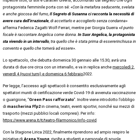
rispettivi titoli, di stili e caratteri diversi, accomunati dal segreto che ogni
protagonista femminile porta con sé: «
Con la metafora seducente, svelata
e anche giocosa del fumo,
Il Segreto di Susanna ci racconta la necessità di
avere cura dell’irrazionale
, di accettarlo e accoglierlo senza condanna
»
afferma Federica Zagatti Wolf-Ferrari, mentre per Giorgia Guerra «
il punto
focale è raccontare Angelica come donna.
In Suor Angelica, la protagonista
sta vivendo in un intervallo
, tra quello che è stata prima di essererinchiusa in
convento e quello che tornerà ad essere
».
Lo spettacolo, che debutta domenica 30 gennaio alle 15.30, avrà una
durata di due ore circa con un intervallo, e va in replica anche
mercoledì 2,
venerdì 4 (nuovi turni) e domenica 6 febbraio
2022.
Per legge, l’accesso agli spettacoli è consentito esclusivamente agli
spettatori muniti di certificazione verde Covid-19 di avvenuta vaccinazione
o guarigione, “
Green Pass rafforzato
”. Inoltre viene introdotto l’obbligo
di
mascherina Ffp2
in cinema, teatri, eventi sportivi, nonché sui mezzi di
trasporto (mezzi pubblici locali compresi). Per info:
https://www.arena.it/it/teatro-filarmonico/info-covid
Con la Stagione Lirica 2022, finalmente riprendono ad ampio respiro le
iniziative di
Arena Young
, rivolte a studenti e personale di scuole,