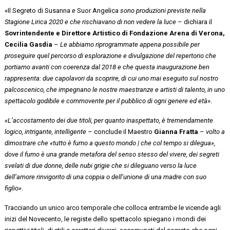
«Il Segreto di Susanna
e
Suor Angelica
sono produzioni previste nella
Stagione Lirica 2020 e che rischiavano di non vedere la luce
– dichiara il
Sovrintendente e Direttore Artistico di Fondazione Arena di Verona,
Cecilia Gasdia
–
Le abbiamo riprogrammate appena possibile per
proseguire quel percorso di esplorazione e divulgazione del repertorio che
portiamo avanti con coerenza dal 2018 e che questa inaugurazione ben
rappresenta: due capolavori da scoprire, di cui uno mai eseguito sul nostro
palcoscenico, che impegnano le nostre maestranze e artisti di talento, in uno
spettacolo godibile e commovente per il pubblico di ogni genere ed età
».
«L’accostamento dei due titoli, per quanto inaspettato, è tremendamente
logico, intrigante, intelligente
– conclude il Maestro
Gianna Fratta
–
volto a
dimostrare che «tutto è fumo a questo mondo | che col tempo si dilegua»,
dove il fumo è una grande metafora del senso stesso del vivere, dei segreti
svelati di due donne, delle nubi grigie che si dileguano verso la luce
dell’amore rinvigorito di una coppia o dell’unione di una madre con suo
figlio».
Tracciando un unico arco temporale che colloca entrambe le vicende agli
inizi del Novecento, le registe dello spettacolo spiegano i mondi dei