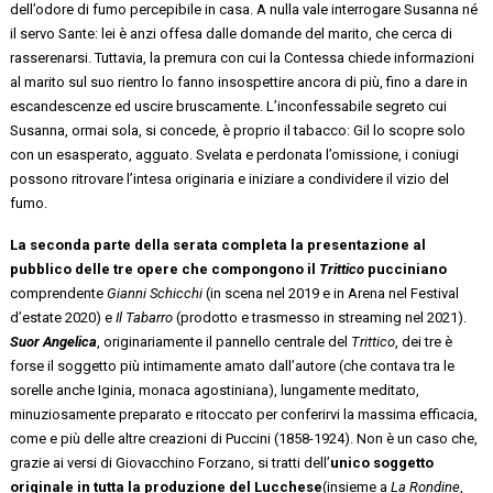
dell’odore di fumo percepibile in casa. A nulla vale interrogare Susanna né
il servo Sante: lei è anzi offesa dalle domande del marito, che cerca di
rasserenarsi. Tuttavia, la premura con cui la Contessa chiede informazioni
al marito sul suo rientro lo fanno insospettire ancora di più, fino a dare in
escandescenze ed uscire bruscamente. L’inconfessabile segreto cui
Susanna, ormai sola, si concede, è proprio il tabacco: Gil lo scopre solo
con un esasperato, agguato. Svelata e perdonata l’omissione, i coniugi
possono ritrovare l’intesa originaria e iniziare a condividere il vizio del
fumo.
La seconda parte della serata completa
la presentazione al
pubblico delle tre opere che compongono il
Trittico
pucciniano
comprendente
Gianni Schicchi
(in scena nel 2019 e in Arena nel Festival
d’estate 2020) e
Il Tabarro
(prodotto e trasmesso in streaming nel 2021).
Suor Angelica
, originariamente il pannello centrale del
Trittico
, dei tre è
forse il soggetto più intimamente amato dall’autore (che contava tra le
sorelle anche Iginia, monaca agostiniana), lungamente meditato,
minuziosamente preparato e ritoccato per conferirvi la massima efficacia,
come e più delle altre creazioni di Puccini (1858-1924). Non è un caso che,
grazie ai versi di Giovacchino Forzano, si tratti dell’
unico soggetto
originale in tutta la produzione del Lucchese
(insieme a
La Rondine
,