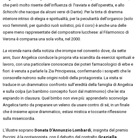
che però molto risente dell’influenza di
Traviata
e dell’operetta, e allo
Schicchi
che nacque da alcuni versi di Dante). Per la tinta di dramma
interiore intriso di elegia e spiritualità, per la peculiarità dell’organico (solo
voci femminili, per quindici ruoli solistici, più il coro) è anche una delle
opere meno rappresentate del compositore lucchese: al Filarmonico di
Verona è comparsa una sola volta, nel 2000.
La vicenda
narra della notizia che irrompe nel convento dove, da sette
anni, Suor Angelica conduce la propria vita scandita da esercizi spirituali e
lavoro, con una particolare conoscenza dei poteri farmacologici di erbe e
fiori: è venuta a parlarle la Zia Principessa, confermando i sospetti che le
consorelle nutrono sulle origini nobili della protagonista. La visita si
traduce in un drammatico confronto sull’eredità della famiglia di Angelica
e sulla colpa (un bambino concepito fuori dal matrimonio) che lei sta
espiando in clausura. Quel bimbo non vive più: apprenderlo sconvolge
Angelica tanto da preparare un veleno da usare contro di sé, in un finale
che è insieme apice drammatico, estasi mistica e toccante riflessione
sulla misericordia.
L’illustre soprano
Donata D’Annunzio Lombardi
, insignita del premio
Puccini, è la protagonista, con il debutto del contralto
Graziella