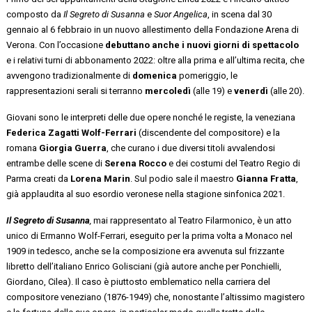
composto da
Il Segreto di Susanna
e
Suor Angelica
, in scena dal 30
gennaio al 6 febbraio in un nuovo allestimento della Fondazione Arena di
Verona. Con l’occasione
debuttano anche i nuovi giorni di spettacolo
e i relativi turni di abbonamento 2022: oltre alla prima e all’ultima recita, che
avvengono tradizionalmente di
domenica
pomeriggio, le
rappresentazioni serali si terranno
mercoledì
(alle 19) e
venerdì
(alle 20).
Giovani sono le interpreti delle due opere nonché le registe, la veneziana
Federica Zagatti Wolf-Ferrari
(discendente del compositore) e la
romana
Giorgia Guerra
, che curano i due diversi titoli avvalendosi
entrambe delle scene di
Serena Rocco
e dei costumi del Teatro Regio di
Parma creati da
Lorena Marin
. Sul podio sale il maestro
Gianna Fratta
,
già applaudita al suo esordio veronese nella stagione sinfonica 2021.
Il Segreto di Susanna
,
mai rappresentato al Teatro Filarmonico, è un atto
unico di Ermanno Wolf-Ferrari, eseguito per la prima volta a Monaco nel
1909 in tedesco, anche se la composizione era avvenuta sul frizzante
libretto dell’italiano Enrico Golisciani (già autore anche per Ponchielli,
Giordano, Cilea). Il caso è piuttosto emblematico nella carriera del
compositore veneziano (1876-1949) che, nonostante l’altissimo magistero