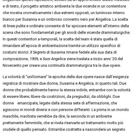
e di testo, il progetto artistico ambienta le due vicende in un contenitore
che mostra cromaticamente i due estremi opposti, un luminoso interno
bianco per Susanna e un ombroso convento nero per Angelica. La scelta
di linee pulite e ordinate consente di far spiccare elementi all’interno della
scena che sono fondamentali per gli snodi delle vicende drammaturgiche.
In questi contenitori a-temporali, la scelta del team è stata quella di
rimandare all’epoca di ambientazione tramite un utilizzo specifico di
costumi storici.
Il Segreto di Susanna
rimane fedele alla sua data di
composizione, 1909, e
Suor Angelica
viene traslata a inizio anni ‘20 del
Novecento per creare una continuità drammaturgica tra le due opere.
La volontà di “uniformare” le epoche delle due opere nasce dall’esigenza
registica di mostrare due donne, Susanna e Angelica, in quanto tali. Due
donne che probabilmente hanno la stessa indole, entrambe con la volontà
di essere libere; libere da costrizioni, da pregiudizi, da obblighi. Due
donne emancipate, legate dalla stessa sete di affermazione, che
agiscono in mondi diversi e con persone differenti. La prima in un mondo
maschile, machista verrebbe da dire, la seconda in un ambiente
prettamente femminile, che si rivela riservarle un trattamento molto più
crudele di quello pensato. Entrambe costrette a nascondere un segreto