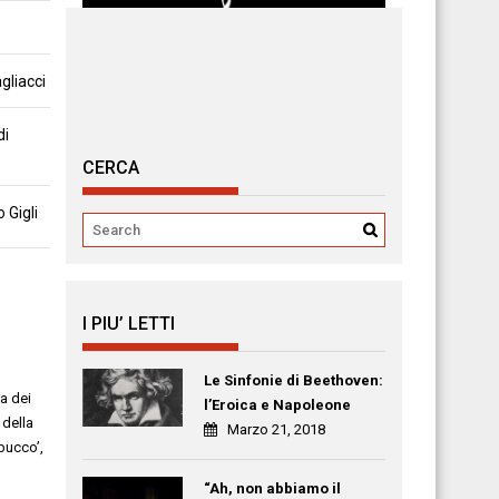
gliacci
di
CERCA
 Gigli
I PIU’ LETTI
Le Sinfonie di Beethoven:
za dei
l’Eroica e Napoleone
 della
Marzo 21, 2018
bucco’
,
“Ah, non abbiamo il