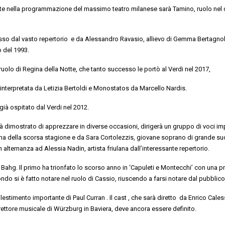
ente nella programmazione del
massimo
teatro milanese
sarà
Tamino
, ruolo nel
sso
dal
vasto
repertorio
e da
Alessandro Ravasio
, allievo di Gemma Bertagnoll
o del 1993.
ruolo di Regina della Notte, che
tanto successo le portò al Verdi
nel
2017
,
nterpretata da
Letizia Bertoldi
e
Monostatos
da
Marcello Nardis
.
già ospitato dal Verdi nel 2012.
ià dimostrato di apprezzare in diverse occasioni
, dirigerà un gruppo di voci
im
na
della scorsa stagione
e da
Sara
Cortolezzis
,
giovane soprano di grande su
n alternanza ad
Alessia Nadin
, artista friulana dall’interessante repertorio.
o
Bahg
.
Il primo ha trionfato
lo scorso
anno
in
‘Capuleti e Montecchi’
con
una
pr
ondo si è fatto notare nel ruolo di Cassio, riuscendo
a farsi notare dal pubblico
allestimento
importante
di
Paul Curran
. Il
cast ,
che sarà diretto
da
Enrico
Cales
irettore musicale di Würzburg in Baviera
, deve ancora essere definito.