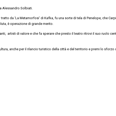
da
Alessandro Solbiati
.
, tratto da
‘La Metamorfosi’ di Kafka, fu una sorte di tela di Penelope, che Carp
uta, è operazione di grande merito.
anti,
artisti
di valore e che
fa sperare che presto il teatro ritrovi il suo ruolo cen
ultura, anche per il rilancio turistico della città e del territorio e premi lo sforzo