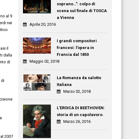
soprano…”: colpo di
scena sul finale di TOSCA
gno al 9
a Vienna
erdi nei
Aprile 20, 2016
itico
I grandi compositori
francesi: l’opera in
si il
Francia dal 1850
ti
dalla
Maggio 02, 2018
nto di
La Romanza da salotto
 di
Italiana
Marzo 02, 2018
cisione
L’EROICA DI BEETHOVEN:
storia di un capolavoro.
la
Marzo 26, 2016
al 2007