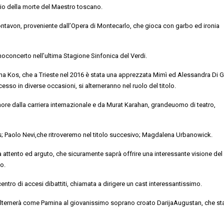
rio della morte
del Maestro toscano.
ntavon
,
proveniente dall’
Opera di Montecarlo,
che gioca con garbo ed ironia
mo
concerto nell’ultima Stagione Sinfonica del Verdi
.
na Kos
, che a Trieste nel 2016 è stata una apprezzata Mimì
ed
Alessandra Di G
esso in diverse occasioni, si alterneranno nel ruolo del titolo.
nore dalla carriera internazionale
e da
Murat
Karahan
,
grande
uomo di teatro,
s
;
Paolo
Nevi
,che
ritroveremo nel titolo
succesivo
;
Magdalena
Urbanowick
.
a attento ed arguto, che sicuramente saprà offrire una interessante
visione del
o.
ntro di accesi dibattiti, chiamata a dirigere un cast interessantissimo.
alternerà come
Pamina
al
giovanissimo
soprano croato
Darija
Augustan
, che st