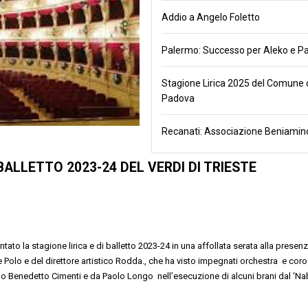
Addio a Angelo Foletto
Palermo: Successo per Aleko e Pa
Stagione Lirica 2025 del Comune 
Padova
Recanati: Associazione Beniamino
BALLETTO 2023-24
DEL VERDI DI TRIESTE
ato la stagione lirica e di balletto 2023-24
in una affollata serata alla presen
e Polo
e del
direttore artistico
Rodda.
, che ha visto impegnati
orchestra
e
coro
lo Benedetto Cimenti
e da
Paolo Longo
nell’esecuzione di alcuni
brani dal ‘Na