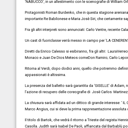
‘NABUCCO’
, in un allestimento
con le scenografie di
William Or
Protagonisti
Roman B
urdenko
, che in questa stagione arenia
importante Re Babilonese e
Maria Josè Siri,
che certamente sapr
Fra gli altri interpreti sono annunciati:
Carlo Ventre
, recente Cala
Un cast di fuoriclasse verrà
messo in campo
per
‘LA CENEREN
Diretti da
Enrico
Calesso
si esibiranno, fra gli
altri:
Laura
Verrec
Monaco
e
Juan De
Dios
Meteos
come
Don Ramiro;
Carlo Lepo
Ritorna
al Verdi, dopo dodici anni, quello che potremmo definir
appassionati è altissima.
La presenza del
balletto sarà
garantita
da ‘
GISELLE’
di Adam, ne
l’azione di recupero delle coreografie
di
Josè
Carlos Martinez
La chiusura sarà affidata ad un dittico di grande interesse:
‘ I
Marco Angius
, cui si deve la prima rappresentazione assoluta 
Il titolo di Bartok, che vedrà il ritorno a Trieste del regista
Henn
Casolla.
Judith sarà
Isabel De Paoli
,
affiancata dal
Barbablù po