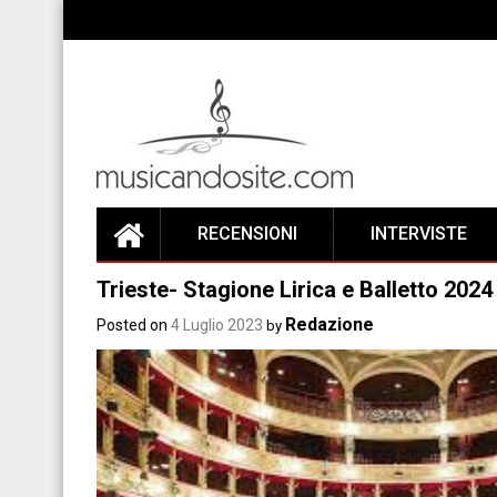
Skip
to
content
RECENSIONI
INTERVISTE
Trieste- Stagione Lirica e Balletto 2024
Redazione
Posted on
4 Luglio 2023
by