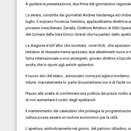
A guidare la presentazione, due firme del giornalismo regional
La serata
, condotta dai giornalisti
Andrea Vardanega
ed
Umbe
luglio;
il soprano Fiorenza Cedolins,
applauditisima
direttrice 
prossimi mesi
;
Renato Zanella, Direttore Artistico di SNG Opera
del Corriere della Sera Enrico Girardi che ha parlato dello spet
La stagione
è tutt’altro che scontata :
nove titoli, che spaziano
tentativo di ritessere trame spezzate; due
allestimenti nuovi e 
fama
internazionale e voci emergenti, giovani direttori e bacch
svolta che lo riporti agli antichi splendori
.
Il
nuovo sito
del
teatro
, annunciato come
più agile e moderno
,
ridurre marcatamente
la parte documentaria
non è di facile 
Plauso alla scelta di confermare
una politica dei prezzi molto a
di
non aumentare il costo degli spettacoli
.
Il mantenimento del
calendario che privilegia la programmazion
cultura possa essere un motore economico per la città.
L’apertura, simbolicamente nel
giorno
del
patrono cittadino,
s