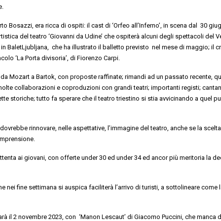
e.
rto
Bosazzi
,
era
ricca
di ospiti: il cast di ‘Orfeo all’Inferno’, in scena dal 30 giu
artistica del teatro ‘Giovanni da Udine’ che ospiterà alcuni degli spettacoli del V
 in
Balet
Ljubljana
, che ha illustrato il balletto previsto nel mese di maggio; il cr
tacolo ‘La Porta
divisoria’
, di Fiorenzo Carp
i
.
 da Mozart a Bartok, con proposte raffinate
;
rimandi ad un passato recente, qua
molte collaborazioni e coproduzioni con grandi teatri
; importanti registi;
cantan
ette storiche
; tutto fa sperare che
il teatro triestino
si stia avvicinando a quel pu
dovrebbe rinnovare, nelle aspettative, l’immagine del teatro, anche se la scelta
comprensione.
ttenta ai giovani, con offerte under 30 ed under 34
ed ancor più meritoria la
de
e nei fine settimana
si auspica faciliterà l’arrivo di turisti, a sottolineare come 
arà il 2 novembre 2023, con
‘Manon Lescaut’
di Giacomo Puccini,
che
manca d