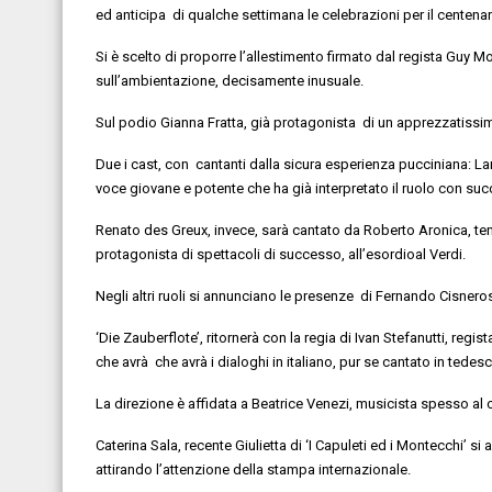
ed
anticipa di qualche settimana
le celebrazioni per il centena
Si è scelto di proporre l’allestimento firmato dal regista
Guy
Mo
sull’ambientazione, decisamente inusuale.
Sul podio
Gianna Fratta
,
già
protagonista di
un
apprezzatissi
Due i cast,
con cantanti
dalla sicura esperienza pucciniana:
La
voce giovane e potente che ha già interpretato il ruolo con succ
Renato
des
Greux
, invece, sar
à cantato da
Roberto Aronica
, te
protagonista di spettacoli
di successo, all’esordio
al Verdi
.
Negli altri ruoli si annunciano le
presenze di
Fernando
Cisnero
‘Die
Zauberflote
’
,
ritornerà con
la regia di
Ivan Stefanutti
,
regist
che
avrà che
avrà i dialoghi in italiano,
pur se cantato
in tedesc
La direzione è affidata a
Beatrice Venezi
,
musicista spesso al ce
Caterina Sala
, recente Giulietta di ‘I Capuleti ed i Montecchi’
si 
attirando l’attenzione della stampa internazionale.