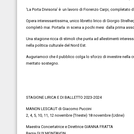
‘La Porta Divisoria’
è un
lavoro di Fiorenzo Carpi,
completato 
Opera
interessantissima,
unico
libretto lirico di Giorgio
Strelher
completò mai.
Portarla in
scena
a pochi mesi dalla prima assol
Una stagione
ricca di stimoli
che
punta ad allestimenti
interess
nella politica culturale del Nord Est.
Auguriamoci che il pubblico colga
lo sforzo di investire nella c
meritato sostegno.
STAGIONE LIRICA E DI BALLETTO 2023-2024
MANON LESCAUT
di Giacomo Puccini
2, 4, 5, 10, 11, 12 novembre (Trieste) 18 novembre (Udine)
Maestra Concertatrice e Direttrice GIANNA FRATTA
Regia GUY MONTAVON