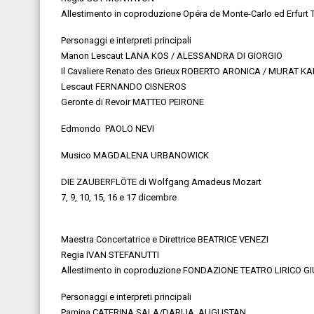
Allestimento in coproduzione Opéra de Monte-Carlo ed Erfurt 
Personaggi e interpreti principali
Manon Lescaut LANA KOS / ALESSANDRA DI GIORGIO
Il Cavaliere Renato
des
Grieux
ROBERTO ARONICA / MURAT K
Lescaut FERNANDO CISNEROS
Geronte di
Revoir
MATTEO PEIRONE
Edmondo PAOLO
NEVI
Musico MAGDALENA URBANOWICK
DIE ZAUBERFLÖTE
di Wolfgang Amadeus Mozart
7, 9, 10, 15, 16 e 17
dicembre
Maestra Concertatrice e Direttrice BEATRICE VENEZI
Regia IVAN STEFANUTTI
Allestimento in coproduzione FONDAZIONE TEATRO LIRICO G
Personaggi e interpreti principali
Pamina
CATERINA SALA
/
DARIJA AUGUSTAN