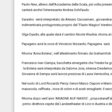
Paolo Nevi
, allievo dell’Accademia delle Scala
, più volte pres
canterà anche l’interessante
Andrea
Schifaudo
.
Sarastro
verrà
interpretato da
Alessio
Cacciamani
,
giovane
ba
indimenticata protagonista
proprio
del ‘Flauto Magico’ triestin
Olga
Dyadiv
, alla quale darà il cambio
Nicole
Wacker
, ritorna
al 
Papageno
avrà la voce
di
Vincenzo Nizzardo
;
Papagena
sarà
i
Ritorna
‘Anna Bolena’
,
nell’allestimento firmato
da
Graham
Vick
Francesco Ivan Ciampa
, bacchetta emergente che Trieste ha g
:
la Bolena sarà interpretata da
Salome
Jicia
,
intensa
Desdemo
Giovanna di
Semyur
avrà la
voce preziosa di
Laura Verrecchia
,
i
Nel ruolo di Lord Riccardo Percy i tenori
Marco Ciaponi
e
Mari
maiuscola, raffinata
,
ricca di colori e di acuti smaglianti.
Il sec
Ritorna dopo vent’anni
‘ARIADNE AUF NAXOS
’
,
proposta
nell’
primo direttore ospite del
Landestheater
di Linz in Austria e d