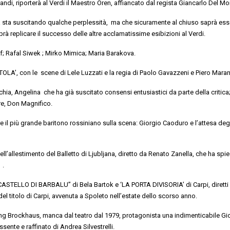
landi
, riporterà al Verdi il Maestro
Oren
, affiancato dal
regista
Giancarlo
Del Mo
na sta suscitando qualche
perplessità,
ma
che sicuramente al chiuso saprà ess
à replicare il successo delle altre
acclamatissime esibizioni
al Verdi.
f
;
Rafal
Siwek
;
Mirko Mimica; Maria
Barakova
.
TOLA’
,
con le
scene di
Lele Luzzati
e
la
regia di
Paolo Gavazzeni
e
Piero Mara
chia
, Angelina che ha già suscitato consensi entusiastici da parte della critica
re
, Don Magnifico
.
e il più grande baritono rossiniano sulla scena:
Giorgio Caoduro
e l’attesa deg
ll’allestimento del
Balletto di
Ljubljana
, diretto da
Renato Zanella
,
che ha spi
.
L CASTELLO DI BARBALU’’ di Bela Bartok
e
‘LA PORTA DIVISORIA’ di Carpi
, dirett
del titolo di Carpi, avvenuta a Spoleto
nell’estate dello scorso anno.
ing
Brockhaus
,
manca dal teatro dal 1979,
protagonista
una indimenticabile G
ssente
e raffinato di
Andrea Silvestrelli
.