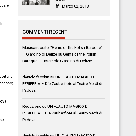
 quale
Marzo 02, 2018
i,
COMMENTI RECENTI
Musicandosite: “Gems of the Polish Baroque”
– Giardino di Delize
su
Gems of the Polish
Baroque – Ensemble Giardino di Delizie
portanti
daniele facchin
su
UN FLAUTO MAGICO DI
ccesso;
PERIFERIA – Die Zauberflöte al Teatro Verdi di
Padova
ova
Redazione
su
UN FLAUTO MAGICO DI
.
PERIFERIA – Die Zauberflöte al Teatro Verdi di
so
,
Padova
daniele facchin
su
UN FLAUTO MAGICO DI