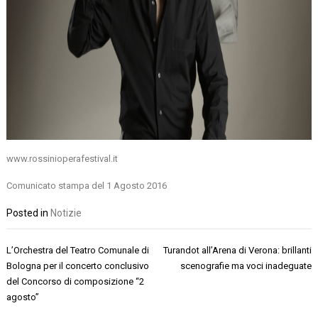
www.rossinioperafestival.it
Comunicato stampa del 1 Agosto 2016
Posted in
Notizie
Navigazione
L’Orchestra del Teatro Comunale di
Turandot all’Arena di Verona: brillanti
articoli
Bologna per il concerto conclusivo
scenografie ma voci inadeguate
del Concorso di composizione “2
agosto”