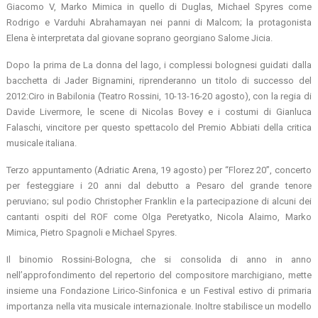
Giacomo V, Marko Mimica in quello di Duglas, Michael Spyres come
Rodrigo e Varduhi Abrahamayan nei panni di Malcom; la protagonista
Elena è interpretata dal giovane soprano georgiano Salome Jicia.
Dopo la prima de La donna del lago, i complessi bolognesi guidati dalla
bacchetta di Jader Bignamini, riprenderanno un titolo di successo del
2012:Ciro in Babilonia (Teatro Rossini, 10-13-16-20 agosto), con la regia di
Davide Livermore, le scene di Nicolas Bovey e i costumi di Gianluca
Falaschi, vincitore per questo spettacolo del Premio Abbiati della critica
musicale italiana.
Terzo appuntamento (Adriatic Arena, 19 agosto) per “Florez 20”, concerto
per festeggiare i 20 anni dal debutto a Pesaro del grande tenore
peruviano; sul podio Christopher Franklin e la partecipazione di alcuni dei
cantanti ospiti del ROF come Olga Peretyatko, Nicola Alaimo, Marko
Mimica, Pietro Spagnoli e Michael Spyres.
Il binomio Rossini-Bologna, che si consolida di anno in anno
nell’approfondimento del repertorio del compositore marchigiano, mette
insieme una Fondazione Lirico-Sinfonica e un Festival estivo di primaria
importanza nella vita musicale internazionale. Inoltre stabilisce un modello