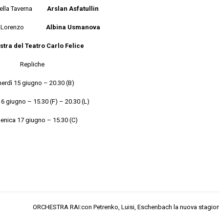
 della Taverna
Arslan Asfatullin
e di Lorenzo
Albina Usmanova
tra del Teatro Carlo Felice
Repliche
erdì 15 giugno – 20.30 (B)
6 giugno – 15.30 (F) – 20.30 (L)
nica 17 giugno – 15.30 (C)
ORCHESTRA RAI:con Petrenko, Luisi, Eschenbach la nuova stagio