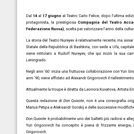
Dal
14
al
17 giugno
al Teatro Carlo Felice, dopo l’ultima ediz
protagonista, la prestigiosa
Compagnia del
Teatro Accad
Federazione Russa)
, scelta per valorizzare l’anno della cultur
La storia del Teatro Nureyev è relativamente recente, ma assai r
Statale della Repubblica di Bashkiria, con sede a Ufa, capital
viene intitolato a Rudolf Nureyev, che qui iniziò la sua c
Leningrado.
Negli anni ’60 inizia una fruttuosa collaborazione con Yuri Grig
anni ’90, viene affidato ad Alexandr Grigorovich il riallestimento 
Attualmente la troupe è diretta da Leonora Kuvatova, Artista Eme
Questa redazione di
Don Quixote
, non è una coreografia origi
Marius Petipa e Aleksandr Gorskij e delle successive modifiche
Don Quixote
è probabilmente uno dei balletti più radiosi e allegr
Yuri Grigorovich ha concepito è piena di frizzante energia, 
Grigorovich.