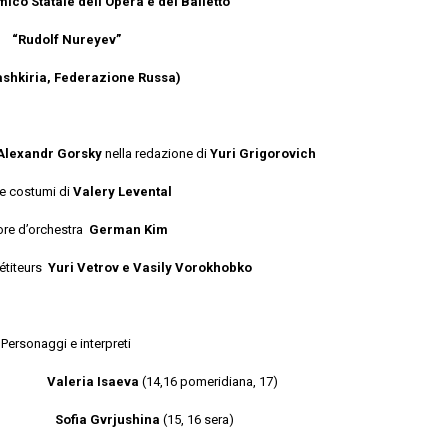
co Statale dell’Opera e del Balletto
“Rudolf Nureyev”
ashkiria, Federazione Russa)
Alexandr Gorsky
nella redazione di
Yuri Grigorovich
e costumi di
Valery Levental
ore d’orchestra
German Kim
pétiteurs
Yuri Vetrov e Vasily Vorokhobko
Personaggi e interpreti
ri
Valeria Isaeva
(14,16 pomeridiana, 17)
Sofia Gvrjushina
(15, 16 sera)