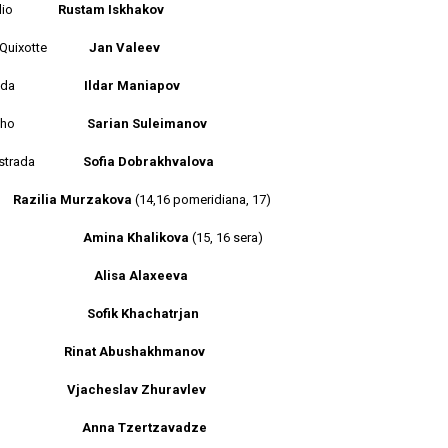
silio
Rustam Iskhakov
n Quixotte
Jan Valeev
pada
Ildar Maniapov
ncho
Sarian Suleimanov
e di strada
Sofia Dobrakhvalova
di
Razilia Murzakova
(14,16 pomeridiana, 17)
Amina Khalikova
(15, 16 sera)
mor
Alisa Alaxeeva
cedes
Sofik Khachatrjan
ache
Rinat Abushakhmanov
enzo
Vjacheslav Zhuravlev
zigana
Anna Tzertzavadze