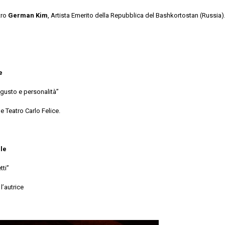
tro
German Kim
, Artista Emerito della Repubblica del Bashkortostan (Russia)
nio Montale
 gusto e personalità”
 Teatro Carlo Felice.
le
tti”
l’autrice