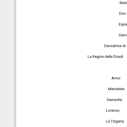
Ba
Do
Es
Sa
Danzatric
La Regina delle Dria
A
Mer
Gam
Lor
La T