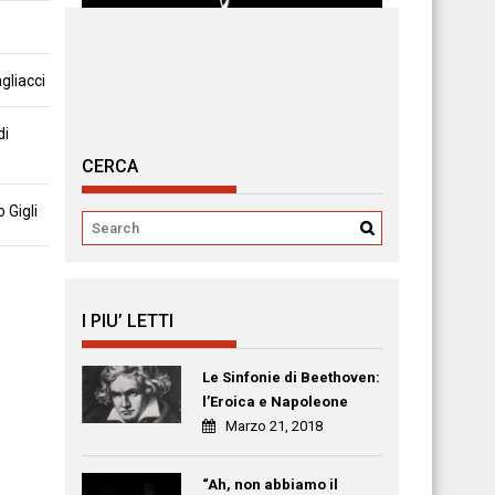
gliacci
di
CERCA
 Gigli
I PIU’ LETTI
Le Sinfonie di Beethoven:
l’Eroica e Napoleone
Marzo 21, 2018
“Ah, non abbiamo il