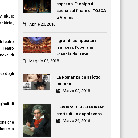
soprano…”: colpo di
scena sul finale di TOSCA
Minkus
;
a Vienna
hkiria,
Aprile 20, 2016
I grandi compositori
di Teatro
francesi: l’opera in
l Teatro
Francia dal 1850
anova di
Maggio 02, 2018
rso degli
La Romanza da salotto
Italiana
Marzo 02, 2018
ginali di
L’EROICA DI BEETHOVEN:
storia di un capolavoro.
Marzo 26, 2016
zione che
ltanto a