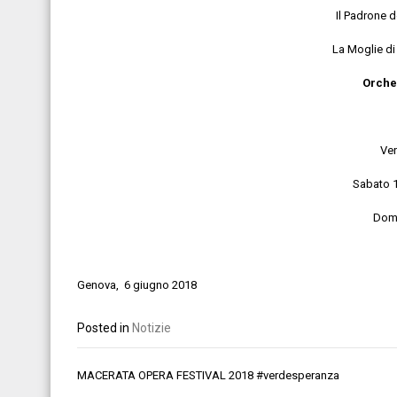
Il Padrone
La Mogli
Orches
Ven
Sabato 1
Dome
Genova, 6 giugno 2018
Posted in
Notizie
Navigazione
MACERATA OPERA FESTIVAL 2018 #verdesperanza
articoli