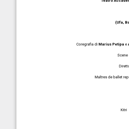
Teatro Accademi
(Ufa, B
Coregrafia di
Marius Petipa
e
Scene 
Dirett
Maîtres de ballet re
Kit