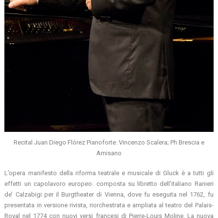
Recital Juan Diego Flórez Pianoforte: Vincenzo Scalera; Ph Brescia e
Amisano
L’opera manifesto della riforma teatrale e musicale di Gluck è a tutti gli
effetti un capolavoro europeo: composta su libretto dell’italiano Ranieri
de’ Calzabigi per il Burgtheater di Vienna, dove fu eseguita nel 1762, fu
presentata in versione rivista, riorchestrata e ampliata al teatro del Palais-
Royal nel 1774 con nuovi versi francesi di Pierre-Louis Moline. La nuova